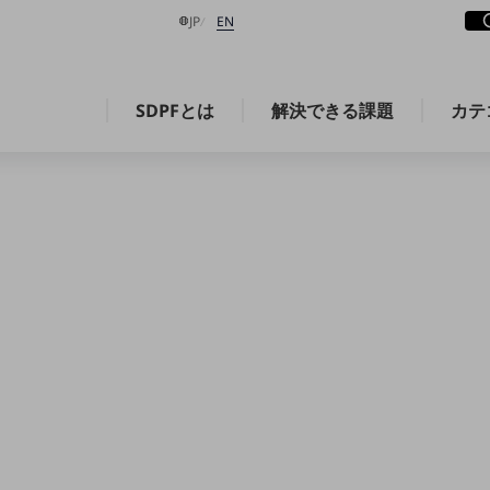
サ
開
日本語
English
JP
EN
SDPFとは
解決できる課題
カテ
検索する