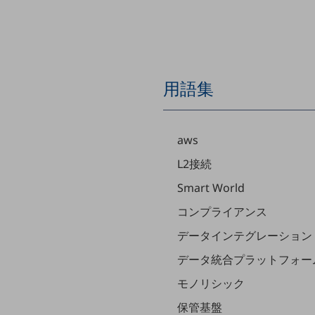
クラウド・データセンター
電話・映像コミュニケーション
セキュリティ
5G
用語集
IoT
AI
aws
データ利活用
L2接続
運用管理
Smart World
業務支援・マーケティング
コンプライアンス
データインテグレーション
災害対策・BCP
課題・ニーズで探す
データ統合プラットフォー
課題・ニーズで探すTOP
モノリシック
コミュニケーション・情報共有
保管基盤