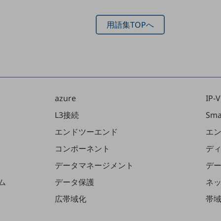
用語集TOPへ
azure
IP-
L3接続
Sma
エンドツーエンド
エ
コンポーネント
デ
データマネージメント
デ
ム
データ保護
ネ
広帯域化
帯