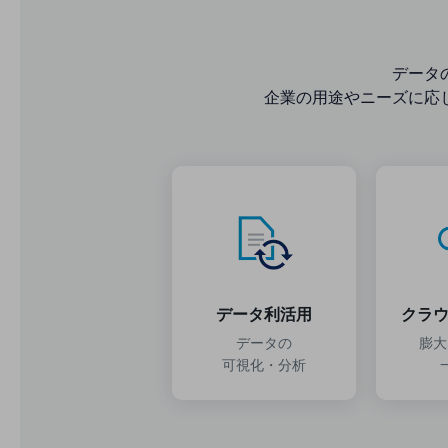
一次産業
医療・介護
データ
観光
企業の用途やニーズに応
教育
モビリティ
製造・建設業
小売業
キーワードで探す
モバイルTOP
法人向けスマホ・携帯に関する、
データ利活用
クラウ
おすすめの機種、料金やサービスをご紹介
製品
データの
膨大
製品TOP
可視化・分析
ビジネス向けスマートフォン
タフネススマートフォン