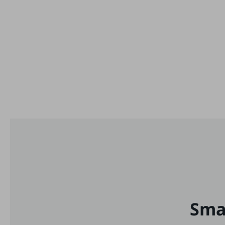
マーケティング
業務効率化
災害対策
職場環境整備
地域共創・地方創生
セキュリティ対策
遠隔監視
顧客体験（CX）改善
自動化・省電化
人材不足解消
業種・業態で探す
業種・業態で探すTOP
Sma
自治体