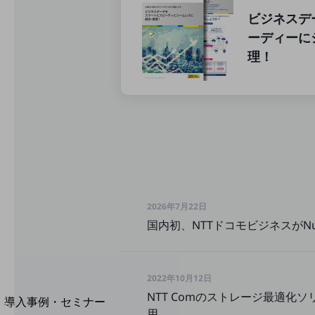
home5Gプラン
ビジネスデ
モバイルサービス
ーディーに
端末の一元管理
理！
セキュリティ
運用保守・故障紛失サポート
回線・ネットワーク
お手続き
2026年7月22日
国内初、NTTドコモビジネスがN
2022年10月12日
別ウィンドウで開きます
サービスをご利用中のお客さま
NTT Comのストレージ最適
導入事例・セミナー
用