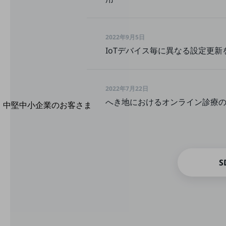
導入事例TOP
最新の導入事例や注目の導入事例をご紹介します
セミナー
2022年9月5日
開催・出展する各種セミナー、イベント情報をご紹介します
IoTデバイス毎に異なる設定更新
2022年7月22日
へき地におけるオンライン診療
中堅中小企業のお客さま
NTTドコモビジネスウォッチ
ビジネスお役立ち情報
旬な話題やお役立ち資料などDXの課題を
解決するヒントをお届けする記事サイト
S
新着記事
お役立ち資料ダウンロード
トレンド記事特集
IT用語集
中堅中小企業向け
サービス・ソリューション