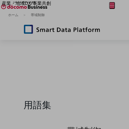
産業・地域DX/事業共創
メニュー
開く
OPEN HUB for Plural Futures
ホーム
帯域制御
自律・分散・協調型社会の実現を目指し、
フリーワードを入力して探す
「社会可能性」を探究・実装する事業共創エコシステムです。
OPEN HUB for Plural Futuresとは
イベント/ウェビナー
記事コンテンツ
プレイヤー(カタリスト/パートナー企業)
事例
Smart World
フリーワードでNTTドコモビジネスの
取り組みを検索
産業・地域DXプラットフォーマーとして
企業と地域が持続成長する社会を目指します
Smart City
Smart Education
Smart Healthcare
Smart Industry
Smart Mobility
用語集
Smart Worksite
生成AI(Generative AI)
地域の取り組み
地域社会を支える皆さまと地域課題の解決や