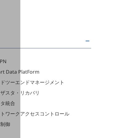
VPN
rt Data PlatForm
ンドツーエンドマネージメント
ィザスタ・リカバリ
ータ統合
ットワークアクセスコントロール
域制御