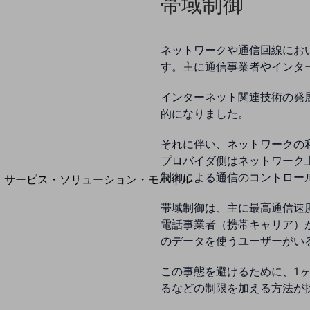
帯域制御
地域経済のさらなる活性化に取り組みます
自治体・地域社会との共創
LGPF(Local Government Platform)
ネットワークや通信回線にお
す。主に通信事業者やインター
インターネット関連技術の発
別ウィンドウで開きます
的になりました。
それに伴い、ネットワークの
プロバイダ側はネットワーク
制御による通信のコントロー
サービス・ソリューション・モバイル
サービス・ソリューションTOP
帯域制御は、主に最高通信速
DXに関する課題を解決する
電話事業者（携帯キャリア）
サービス・ソリューションをご紹介
のデータを使うユーザーがい
カテゴリーで探す
カテゴリーで探すTOP
この事態を避けるために、1
ネットワーク・モバイル
るなどの制限を加える方法が