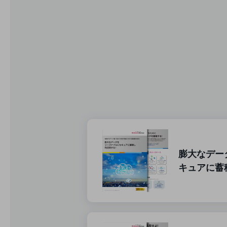
データ通信製品
ドコモケータイ
5G対応ホームルーター
通信モジュール製品
衛星携帯電話
IOT完了済みメーカーブランド製品
料金
料金TOP
ドコモBiz データ無制限 ドコモ MAX ドコモ mini ドコモBiz かけ放題
膨大なデー
ケータイプラン
キュアに蓄
5Gデータプラス
データプラス
IoT向け回線料金