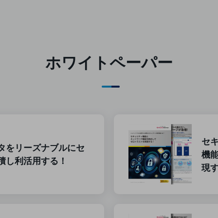
ホワイトペーパー
セ
タをリーズナブルにセ
機
積し利活用する！
現