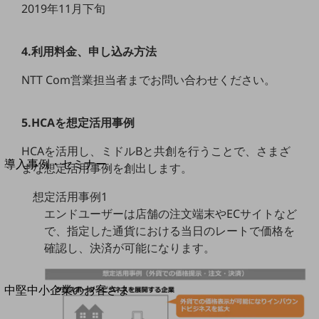
セキュリティ
2019年11月下旬
運用保守・故障紛失サポート
4.利用料金、申し込み方法
回線・ネットワーク
お手続き
NTT Com営業担当者までお問い合わせください。
5.HCAを想定活用事例
別ウィンドウで開きます
サービスをご利用中のお客さま
HCAを活用し、ミドルBと共創を行うことで、さまざ
導入事例・セミナー
まな想定活用事例を創出します。
導入事例TOP
想定活用事例1
最新の導入事例や注目の導入事例をご紹介します
エンドユーザーは店舗の注文端末やECサイトなど
セミナー
で、指定した通貨における当日のレートで価格を
開催・出展する各種セミナー、イベント情報をご紹介します
確認し、決済が可能になります。
別ウィンドウで開きます
中堅中小企業のお客さま
NTTドコモビジネスウォッチ