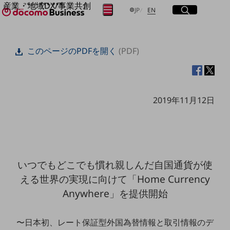
産業・地域DX/事業共創
サイト内検索
開く
日本語
English
メニュー
開く
JP
EN
OPEN HUB for Plural Futures
自律・分散・協調型社会の実現を目指し、
フリーワードを入力して探す
「社会可能性」を探究・実装する事業共創エコシステムです。
このページのPDFを開く
(PDF)
OPEN HUB for Plural Futuresとは
イベント/ウェビナー
検索する
記事コンテンツ
プレイヤー(カタリスト/パートナー企業)
事例
2019年11月12日
Smart World
フリーワードでNTTドコモビジネスの
取り組みを検索
産業・地域DXプラットフォーマーとして
企業と地域が持続成長する社会を目指します
Smart City
Smart Education
Smart Healthcare
いつでもどこでも慣れ親しんだ自国通貨が使
Smart Industry
Smart Mobility
える世界の実現に向けて「Home Currency
Smart Worksite
Anywhere」を提供開始
生成AI(Generative AI)
地域の取り組み
〜日本初、レート保証型外国為替情報と取引情報のデ
地域社会を支える皆さまと地域課題の解決や