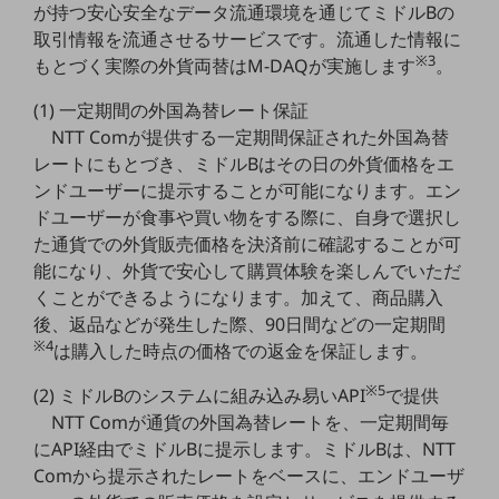
が持つ安心安全なデータ流通環境を通じてミドルBの
教育
取引情報を流通させるサービスです。流通した情報に
モビリティ
※3
もとづく実際の外貨両替はM-DAQが実施します
。
製造・建設業
(1) 一定期間の外国為替レート保証
NTT Comが提供する一定期間保証された外国為替
小売業
キーワードで探す
レートにもとづき、ミドルBはその日の外貨価格をエ
モバイルTOP
ンドユーザーに提示することが可能になります。エン
ドユーザーが食事や買い物をする際に、自身で選択し
法人向けスマホ・携帯に関する、
た通貨での外貨販売価格を決済前に確認することが可
おすすめの機種、料金やサービスをご紹介
製品
能になり、外貨で安心して購買体験を楽しんでいただ
製品TOP
くことができるようになります。加えて、商品購入
後、返品などが発生した際、90日間などの一定期間
ビジネス向けスマートフォン
※4
は購入した時点の価格での返金を保証します。
タフネススマートフォン
※5
(2) ミドルBのシステムに組み込み易いAPI
で提供
データ通信製品
NTT Comが通貨の外国為替レートを、一定期間毎
にAPI経由でミドルBに提示します。ミドルBは、NTT
ドコモケータイ
Comから提示されたレートをベースに、エンドユーザ
5G対応ホームルーター