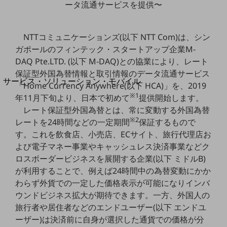
ータ流通サービスを提供〜
地域経済のさらなる活性化に取り組みます
自治体・地域社会との共創
LGPF(Local Government Platform)
NTTコミュニケーションズ(以下 NTT Com)は、シン
ガポールのフィンテック・スタートアップ企業M-
別ウィンドウで開きます
DAQ Pte.LTD. (以下 M-DAQ)との協業により、レート
保証型外国為替情報と取引情報のデータ流通サービス
サービス・ソリューション・モバイル
「Home Currency Anywhere(以下 HCA)」を、2019
サービス・ソリューションTOP
※1
年11月下旬より、日本で初めて
提供開始します。
レート保証型外国為替とは、常に変動する外国為替
DXに関する課題を解決する
※2
サービス・ソリューションをご紹介
レートを24時間などの一定期間
保証するもので
カテゴリーで探す
す。これを飲食店、小売店、ECサイト、旅行代理店お
カテゴリーで探すTOP
よび電子マネー事業やキャッシュレス決済事業などク
ロスボーダービジネスを展開する企業(以下 ミドルB)
ネットワーク・モバイル
が利用することで、例えば24時間中の為替変動にかか
クラウド・データセンター
わらず外貨での一定した価格表示が可能になりインバ
ウンドビジネス拡大が期待できます。一方、外国人の
電話・映像コミュニケーション
旅行者や居住者などのエンドユーザー(以下 エンドユ
セキュリティ
ーザー)は決済前に自身が選択した通貨での価格が分