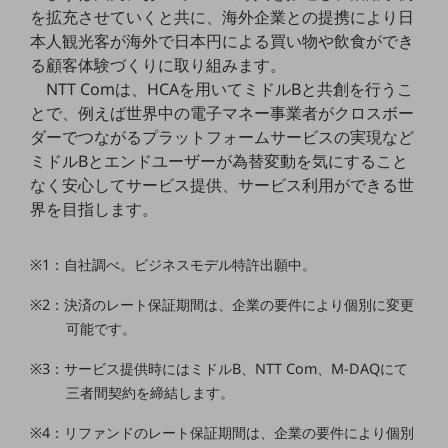
セキュリティ
を拡充させていくと共に、海外企業との提携により日
本人観光客が海外で日本円による買い物や飲食ができ
その他のお悩みはこちら
る顧客体験づくりに取り組みます。
業界から見つける
業界から見つけるTOP
NTT Comは、HCAを用いてミドルBと共創を行うこ
とで、例えば世界中の電子マネー事業者がクロスボー
製造業
ダーでつながるプラットフォームサービスの実現など
ミドルBとエンドユーザーが為替変動を気にすること
小売・卸売業
なく安心してサービス提供、サービス利用ができる世
運輸業
界を目指します。
建設業
※1：自社調べ。ビジネスモデル特許出願中。
地域産業
※2：決済のレート保証期間は、企業の要件により個別に変更
その他の業界はこちら
ゲーム感覚で見つける
可能です。
ビジネスお悩み診断
NTTドコモビジネス
※3：サービス提供時にはミドルB、NTT Com、M-DAQにて
オンラインショップ
三者間契約を締結します。
モバイル・ICTサービスをオンラインで
※4：リファンドのレート保証期間は、企業の要件により個別
相談・申し込みができるバーチャルショップ