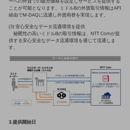
ーへの外貨での販売価格を設定しサービスを提供する
ことが可能となります。ミドルBの外貨取引情報はAPI
通信モジュール製品
経由でM-DAQに流通し外貨両替を実現します。
衛星携帯電話
(3) 安心安全なデータ流通環境を提供
IOT完了済みメーカーブランド製品
秘匿性の高いミドルBの取引情報は、NTT Comが提
料金
供する安心安全なデータ流通環境を通じて流通しま
料金TOP
す。
ドコモBiz データ無制限 ドコモ MAX ドコモ mini ドコモBiz かけ放題
ケータイプラン
5Gデータプラス
データプラス
IoT向け回線料金
home5Gプラン
モバイルサービス
端末の一元管理
3.提供開始日