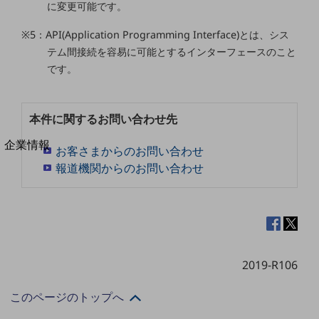
に変更可能です。
法人向けモバイルトップ
はじめての方へ
※5：API(Application Programming Interface)とは、シス
サービス・商品を探す
新規会員登録/ログインはこちら
テム間接続を容易に可能とするインターフェースのこと
100回線以上のお問い合わせ・お見積りはこちら
です。
本件に関するお問い合わせ先
別ウィンドウで開きます
企業情報
お客さまからのお問い合わせ
企業情報TOP
報道機関からのお問い合わせ
会社案内
会社案内TOP
組織
沿革
2019-R106
社長からのご挨拶
このページのトップへ
事業拠点