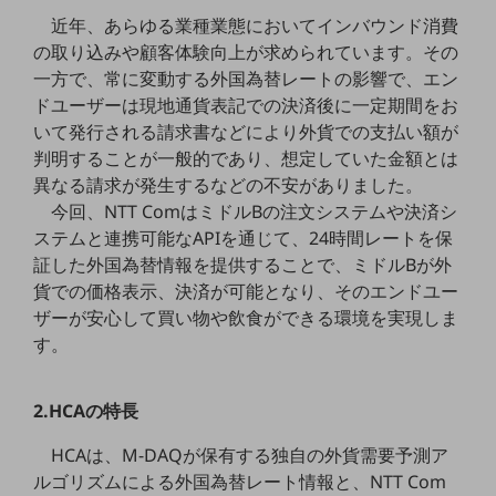
職場環境整備
近年、あらゆる業種業態においてインバウンド消費
の取り込みや顧客体験向上が求められています。その
地域共創・地方創生
一方で、常に変動する外国為替レートの影響で、エン
セキュリティ対策
ドユーザーは現地通貨表記での決済後に一定期間をお
いて発行される請求書などにより外貨での支払い額が
遠隔監視
判明することが一般的であり、想定していた金額とは
顧客体験（CX）改善
異なる請求が発生するなどの不安がありました。
今回、NTT ComはミドルBの注文システムや決済シ
自動化・省電化
ステムと連携可能なAPIを通じて、24時間レートを保
人材不足解消
証した外国為替情報を提供することで、ミドルBが外
業種・業態で探す
貨での価格表示、決済が可能となり、そのエンドユー
業種・業態で探すTOP
ザーが安心して買い物や飲食ができる環境を実現しま
す。
自治体
一次産業
2.HCAの特長
医療・介護
HCAは、M-DAQが保有する独自の外貨需要予測ア
観光
ルゴリズムによる外国為替レート情報と、NTT Com