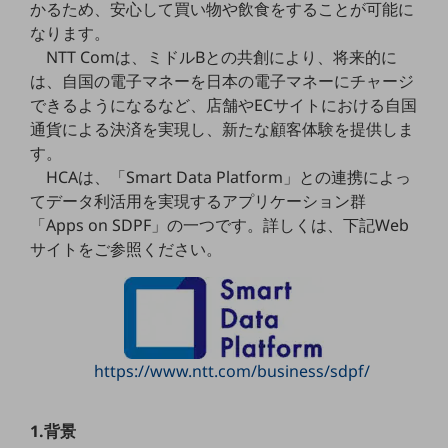
かるため、安心して買い物や飲食をすることが可能に
5G
なります。
IoT
NTT Comは、ミドルBとの共創により、将来的に
は、自国の電子マネーを日本の電子マネーにチャージ
AI
できるようになるなど、店舗やECサイトにおける自国
データ利活用
通貨による決済を実現し、新たな顧客体験を提供しま
す。
運用管理
HCAは、「Smart Data Platform」との連携によっ
業務支援・マーケティング
てデータ利活用を実現するアプリケーション群
「Apps on SDPF」の一つです。詳しくは、下記Web
災害対策・BCP
サイトをご参照ください。
課題・ニーズで探す
課題・ニーズで探すTOP
コミュニケーション・情報共有
マーケティング
https://www.ntt.com/business/sdpf/
業務効率化
災害対策
1.背景