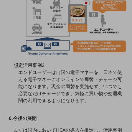
ビジネスお役立ち情報
旬な話題やお役立ち資料などDXの課題を
解決するヒントをお届けする記事サイト
新着記事
お役立ち資料ダウンロード
トレンド記事特集
IT用語集
中堅中小企業向け
サービス・ソリューション
課題やニーズに合ったサービスをご紹介し、
想定活用事例2
中堅中小企業のビジネスをサポート！
エンドユーザーは自国の電子マネーを、日本で使
お悩みから見つける
える電子マネーにオンラインで両替・チャージ可
お悩みから見つけるTOP
能になります。現金の両替を実施せず、いつでも
ネットワーク
必要なだけチャージでき、気軽に買い物や交通機
関の利用できるようになります。
モバイル・音声
バックオフィス
6.今後の展開
リモート・ハイブリッドワーク
まずは国内においてHCAの導入を推進し、活用事例