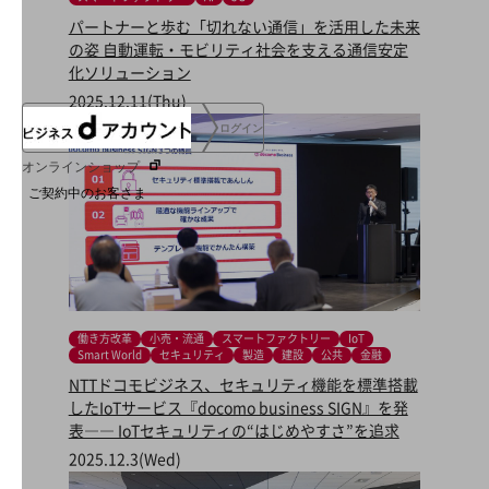
協賛
パートナーと歩む「切れない通信」を活用した未来
NTTドコモグループ
の姿 自動運転・モビリティ社会を支える通信安定
化ソリューション
2025.12.11(Thu)
ログイン
オンラインショップ
ご契約中のお客さま
サービス別サポート情報
働き方改革
小売・流通
スマートファクトリー
IoT
ご契約中サービスの一元管理
Smart World
セキュリティ
製造
建設
公共
金融
NTTドコモビジネス、セキュリティ機能を標準搭載
したIoTサービス『docomo business SIGN』を発
表―― IoTセキュリティの“はじめやすさ”を追求
Web明細(ビリングステーション)
2025.12.3(Wed)