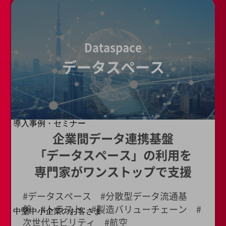
セキュリティ
運用保守・故障紛失サポート
Dataspace
回線・ネットワーク
お手続き
データスペース
別ウィンドウで開きます
サービスをご利用中のお客さま
導入事例・セミナー
導入事例TOP
企業間データ連携基盤
最新の導入事例や注目の導入事例をご紹介します
「データスペース」の利用を
セミナー
専門家がワンストップで支援
開催・出展する各種セミナー、イベント情報をご紹介します
#データスペース #分散型データ流通基
盤 #トラスト #製造バリューチェーン #
中堅中小企業のお客さま
別ウィンドウで開きます
NTTドコモビジネスウォッチ
次世代モビリティ #航空