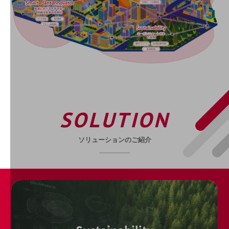
職場環境整備
地域共創・地方創生
セキュリティ対策
遠隔監視
顧客体験（CX）改善
自動化・省電化
SOLUTION
人材不足解消
業種・業態で探す
業種・業態で探すTOP
ソリューションのご紹介
自治体
一次産業
医療・介護
観光