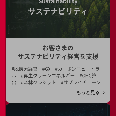
Sustainability
教育
サステナビリティ
モビリティ
製造・建設業
小売業
キーワードで探す
モバイルTOP
お客さまの
法人向けスマホ・携帯に関する、
サステナビリティ経営を支援
おすすめの機種、料金やサービスをご紹介
製品
製品TOP
#脱炭素経営 #GX #カーボンニュートラ
ル #再生クリーンエネルギー #GHG算
ビジネス向けスマートフォン
出 #森林クレジット #サプライチェーン
タフネススマートフォン
もっと見る
データ通信製品
ドコモケータイ
5G対応ホームルーター