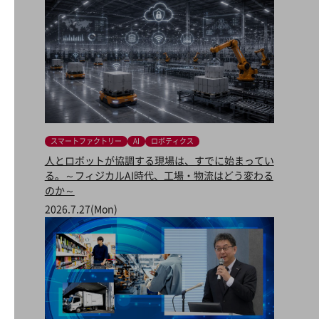
セキュリティ
その他のお悩みはこちら
業界から見つける
業界から見つけるTOP
製造業
小売・卸売業
スマートファクトリー
AI
ロボティクス
運輸業
人とロボットが協調する現場は、すでに始まってい
建設業
る。～フィジカルAI時代、工場・物流はどう変わる
のか～
地域産業
2026.7.27(Mon)
その他の業界はこちら
ゲーム感覚で見つける
ビジネスお悩み診断
NTTドコモビジネス
オンラインショップ
モバイル・ICTサービスをオンラインで