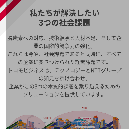
5G
私たちが解決したい
IoT
3つの社会課題
AI
データ利活用
脱炭素への対応、技術継承と人材不足、そして企
運用管理
業の国際的競争力の強化。
これらは今や、社会課題であると同時に、すべて
業務支援・マーケティング
の企業に突きつけられた経営課題です。
災害対策・BCP
ドコモビジネスは、テクノロジーとNTTグループ
課題・ニーズで探す
の知見を掛け合わせ、
課題・ニーズで探すTOP
企業がこの3つの本質的課題を乗り越えるための
コミュニケーション・情報共有
ソリューションを提供しています。
マーケティング
業務効率化
災害対策