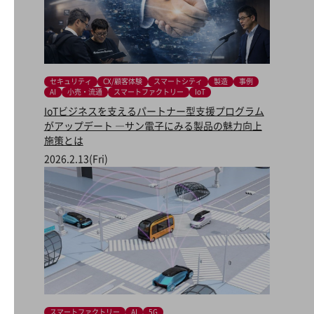
ダイバーシティ
経営情報
経営情報TOP
業績
セキュリティ
CX/顧客体験
スマートシティ
製造
事例
決算公告
AI
小売・流通
スマートファクトリー
IoT
IoTビジネスを支えるパートナー型支援プログラム
電子公告
がアップデート ―サン電子にみる製品の魅力向上
施策とは
基礎的電気通信役務損益明細表
採用情報
2026.2.13(Fri)
採用情報TOP
新卒採用
経験者採用
障がい者採用
人材育成制度
広告・協賛
広告
スマートファクトリー
AI
5G