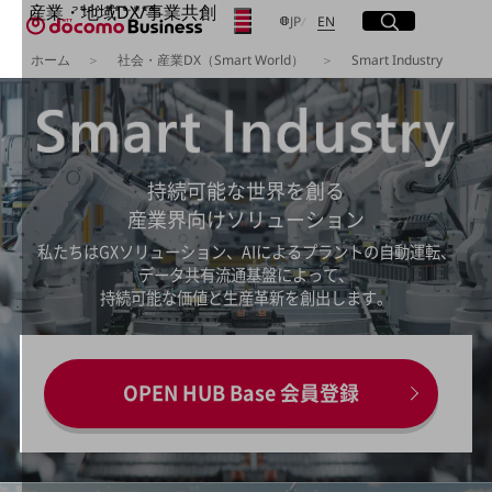
産業・地域DX/事業共創
日本語
English
メニュー
開く
JP
EN
サイト内検索
開く
OPEN HUB for Plural Futures
ホーム
社会・産業DX（Smart World）
Smart Industry
自律・分散・協調型社会の実現を目指し、
フリーワードを入力して探す
「社会可能性」を探究・実装する事業共創エコシステムです。
OPEN HUB for Plural Futuresとは
イベント/ウェビナー
検索する
記事コンテンツ
プレイヤー(カタリスト/パートナー企業)
持続可能な世界を創る
事例
Smart World
産業界向けソリューション
フリーワードでNTTドコモビジネスの
取り組みを検索
私たちはGXソリューション、AIによるプラントの自動運転、
産業・地域DXプラットフォーマーとして
データ共有流通基盤によって、
企業と地域が持続成長する社会を目指します
Smart City
持続可能な価値と生産革新を創出します。
Smart Education
Smart Healthcare
Smart Industry
Smart Mobility
OPEN HUB Base 会員登録
Smart Worksite
生成AI(Generative AI)
地域の取り組み
地域社会を支える皆さまと地域課題の解決や