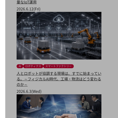
量なIoT運用
グループ会社
2026.6.12(Fri)
会社案内パンフレット
ニュースルーム
ニュースルームTOP
ニュースリリース
地域からの発表
重要なお知らせ
お知らせ
AI
ロボティクス
スマートファクトリー
社外からの評価実績
人とロボットが協調する現場は、すでに始まってい
サステナビリティ
る。～フィジカルAI時代、工場・物流はどう変わる
サステナビリティTOP
のか～
2026.6.3(Wed)
NTTドコモビジネスグループのサステナビリティ
サステナビリティ基本方針
サステナビリティレポート