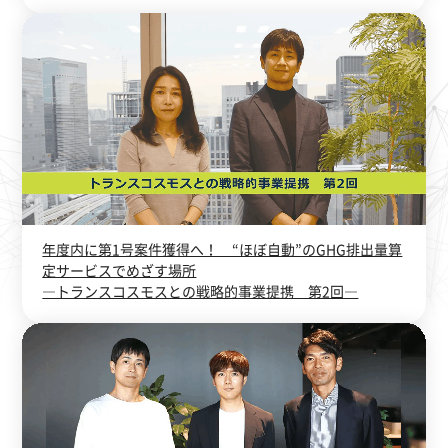
年度内に第1号案件獲得へ！ “ほぼ自動”のGHG排出量算
定サービスでめざす場所
―トランスコスモスとの戦略的事業提携 第2回―