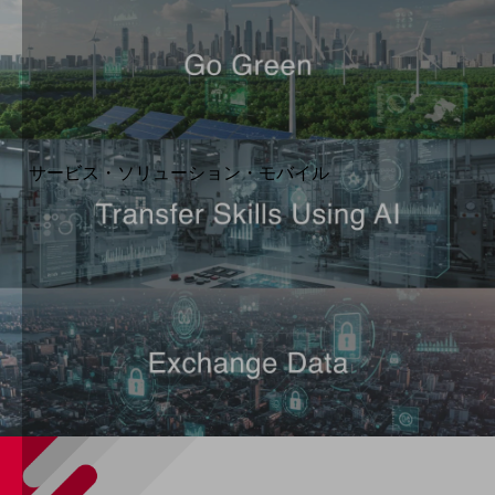
地域経済のさらなる活性化に取り組みます
自治体・地域社会との共創
LGPF(Local Government Platform)
別ウィンドウで開きます
サービス・ソリューション・モバイル
サービス・ソリューションTOP
DXに関する課題を解決する
サービス・ソリューションをご紹介
カテゴリーで探す
カテゴリーで探すTOP
ネットワーク・モバイル
クラウド・データセンター
電話・映像コミュニケーション
セキュリティ