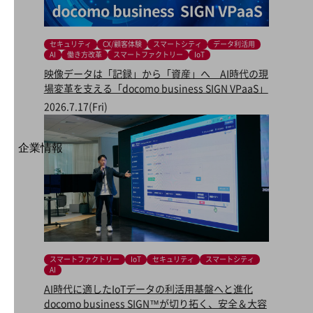
相談・申し込みができるバーチャルショップ
法人向けモバイルトップ
はじめての方へ
サービス・商品を探す
セキュリティ
CX/顧客体験
スマートシティ
データ利活用
新規会員登録/ログインはこちら
AI
働き方改革
スマートファクトリー
IoT
100回線以上のお問い合わせ・お見積りはこちら
映像データは「記録」から「資産」へ AI時代の現
場変革を支える「docomo business SIGN VPaaS」
2026.7.17(Fri)
企業情報
別ウィンドウで開きます
企業情報TOP
会社案内
会社案内TOP
組織
沿革
スマートファクトリー
IoT
セキュリティ
スマートシティ
社長からのご挨拶
AI
AI時代に適したIoTデータの利活用基盤へと進化
事業拠点
docomo business SIGN™が切り拓く、安全＆大容