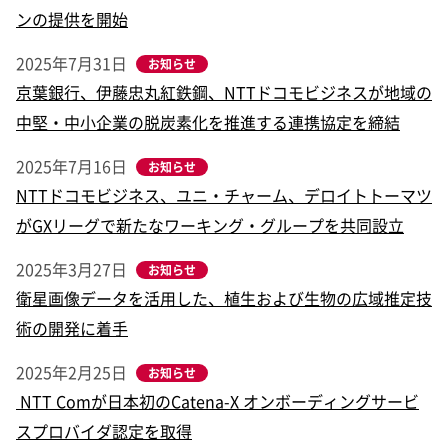
ンの提供を開始
2025年7月31日
お知らせ
京葉銀行、伊藤忠丸紅鉄鋼、NTTドコモビジネスが地域の
中堅・中小企業の脱炭素化を推進する連携協定を締結
2025年7月16日
お知らせ
NTTドコモビジネス、ユニ・チャーム、デロイトトーマツ
がGXリーグで新たなワーキング・グループを共同設立
2025年3月27日
お知らせ
衛星画像データを活用した、植生および生物の広域推定技
術の開発に着手
2025年2月25日
お知らせ
NTT Comが日本初のCatena-X オンボーディングサービ
スプロバイダ認定を取得