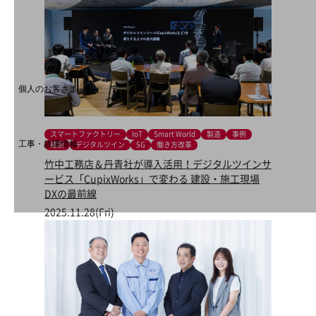
料金分析(ご利用料金管理サービス)
Web明細(My docomo)
個人のお客さま
NTTドコモ
OCNなど
スマートファクトリー
IoT
Smart World
製造
事例
工事・故障情報
建設
デジタルツイン
5G
働き方改革
お客さまサポートサイト
竹中工務店＆丹青社が導入活用！デジタルツインサ
ービス「CupixWorks」で変わる 建設・施工現場
SDPFナレッジセンター
DXの最前線
NTTドコモ 通信障害情報
2025.11.28(Fri)