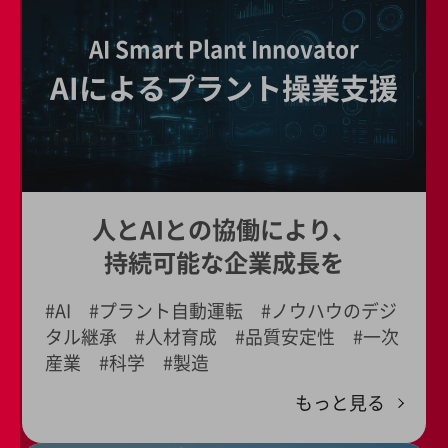
通信モジュール製品
AI Smart Plant Innovator
衛星携帯電話
AIによるプラント操業支援
IOT完了済みメーカーブランド製品
料金
料金TOP
ドコモBiz データ無制限 ドコモ MAX ドコモ mini ドコモBiz かけ放
題
人とAIとの協働により、
ケータイプラン
持続可能な企業成長を
5Gデータプラス
#AI #プラント自動運転 #ノウハウのデジ
データプラス
タル継承 #人材育成 #品質安定性 #一次
IoT向け回線料金
産業 #科学 #製造
home5Gプラン
もっと見る
モバイルサービス
端末の一元管理