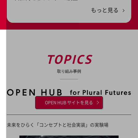
ビジネスお役立ち情報
もっと見る
旬な話題やお役立ち資料などDXの課題を
解決するヒントをお届けする記事サイト
新着記事
お役立ち資料ダウンロード
トレンド記事特集
IT用語集
中堅中小企業向け
TOPICS
サービス・ソリューション
課題やニーズに合ったサービスをご紹介し、
取り組み事例
中堅中小企業のビジネスをサポート！
お悩みから見つける
お悩みから見つけるTOP
ネットワーク
OPEN HUB サイトを見る
モバイル・音声
バックオフィス
未来をひらく「コンセプトと社会実装」の実験場
リモート・ハイブリッドワーク