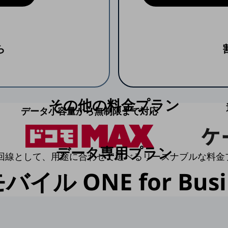
ら
その他の料金プラン
データ小容量から無制限まで対応
データ専用プラン
回線として、用途に合わせて選べるリーズナブルな料金
モバイル ONE
for Bus