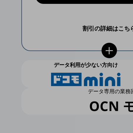
業務効率化
災害対策
割引の詳細はこち
職場環境整備
地域共創・地方創生
セキュリティ対策
データ利用が少ない方向け
遠隔監視
顧客体験（CX）改善
自動化・省電化
データ専用の業務
人材不足解消
OCN 
業種・業態で探す
業種・業態で探すTOP
自治体
一次産業