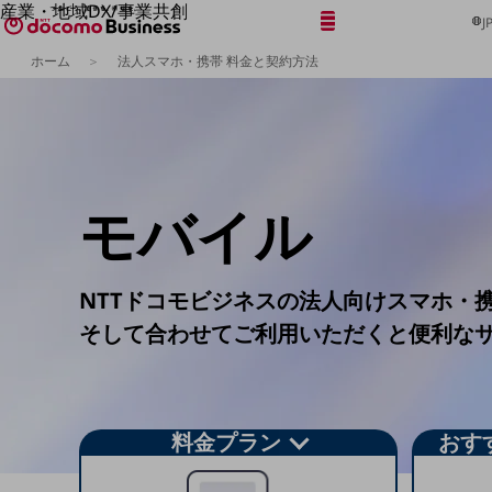
産業・地域DX/事業共創
メニュー
開く
J
OPEN HUB for Plural Futures
ホーム
法人スマホ・携帯 料金と契約方法
自律・分散・協調型社会の実現を目指し、
「社会可能性」を探究・実装する事業共創エコシステムです。
フリーワードを入力して探す
OPEN HUB for Plural Futuresとは
イベント/ウェビナー
記事コンテンツ
プレイヤー(カタリスト/パートナー企業)
事例
モバイル
Smart World
フリーワードでNTTドコモビジネスの
取り組みを検索
産業・地域DXプラットフォーマーとして
企業と地域が持続成長する社会を目指します
NTTドコモビジネスの法人向けスマホ・
Smart City
Smart Education
そして合わせてご利用いただくと便利な
Smart Healthcare
Smart Industry
Smart Mobility
Smart Worksite
生成AI(Generative AI)
地域の取り組み
料金プラン
おす
地域社会を支える皆さまと地域課題の解決や