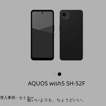
home5Gプラン
モバイルサービス
端末の一元管理
セキュリティ
運用保守・故障紛失サポート
回線・ネットワーク
お手続き
AQUOS wish5
SH-52F
別ウィンドウで開きます
サービスをご利用中のお客さま
導入事例・セミナー
超いいよりも、ちょうどいい。
導入事例TOP