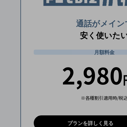
電話・映像コミュニケーション
セキュリティ
通話がメイン
5G
安く使いた
IoT
月額料金
AI
2,980
データ利活用
運用管理
業務支援・マーケティング
災害対策・BCP
※各種割引適用時/税
課題・ニーズで探す
課題・ニーズで探すTOP
コミュニケーション・情報共有
プランを詳しく見る
マーケティング