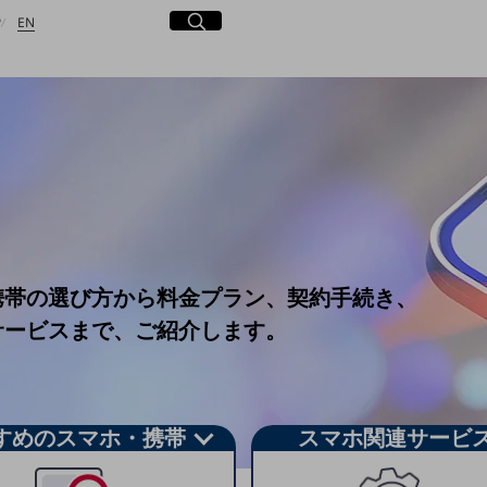
日本語
English
サイト内検索
開く
P
EN
検索する
携帯の選び方から料金プラン、契約手続き、
サービスまで、ご紹介します。
すめのスマホ・携帯
スマホ関連サービ