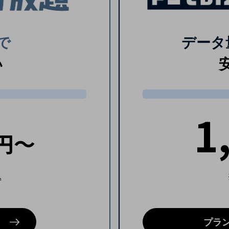
で
データ
い
1
円～
込
プラ