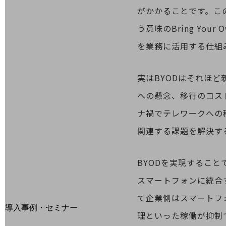
home5Gプラン
がかかることです。こ
モバイルサービス
端末の一元管理
う意味のBring Yo
セキュリティ
を業務に活用する仕組
運用保守・故障紛失サポート
実はBYODはそれほ
回線・ネットワーク
お手続き
への懸念、移行のコス
ナ禍でテレワークへの
関連する課題を解決す
BYODを実現するこ
スマートフォンに統合
別ウィンドウで開きます
て企業側はスマートフ
サービスをご利用中のお客さま
導入事例・セミナー
理といった稼働が抑制
導入事例TOP