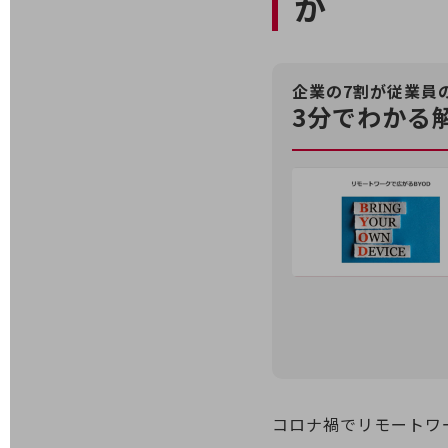
か
業務効率化
災害対策
企業の7割が従業員
職場環境整備
3分でわかる
地域共創・地方創生
セキュリティ対策
遠隔監視
顧客体験（CX）改善
自動化・省電化
人材不足解消
業種・業態で探す
業種・業態で探すTOP
自治体
コロナ禍でリモートワ
一次産業