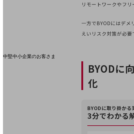
リモートワークやフリ
最新の導入事例や注目の導入事例をご紹介します
セミナー
一方でBYODにはデ
開催・出展する各種セミナー、イベント情報をご紹介します
えいリスク対策が必要
中堅中小企業のお客さま
NTTドコモビジネスウォッチ
BYODに
ビジネスお役立ち情報
化
旬な話題やお役立ち資料などDXの課題を
解決するヒントをお届けする記事サイト
新着記事
お役立ち資料ダウンロード
トレンド記事特集
BYODに取り掛か
IT用語集
3分でわかる
中堅中小企業向け
サービス・ソリューション
課題やニーズに合ったサービスをご紹介し、