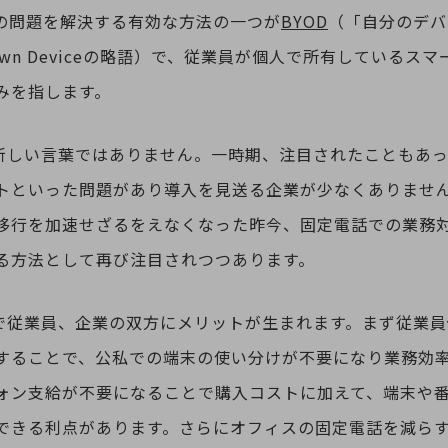
の問題を解決する有効な方法の一つが
BYOD
（「自分のデバ
ur Own Deviceの略語）で、従業員が個人で所有している
みを指します。
ど新しい言葉ではありません。一時期、注目されたこともあ
トといった問題があり導入を見送る企業が少なくありませ
移行を加速せざるをえなくなった昨今、固定電話での業務
る方法として再び注目されつつあります。
とで従業員、企業の双方にメリットが生まれます。まず従業員
することで、公私での端末の使い分けが不要になり業務効
ォン支給が不要になることで購入コストに加えて、端末や
できる利点があります。さらにオフィスの固定電話を減ら