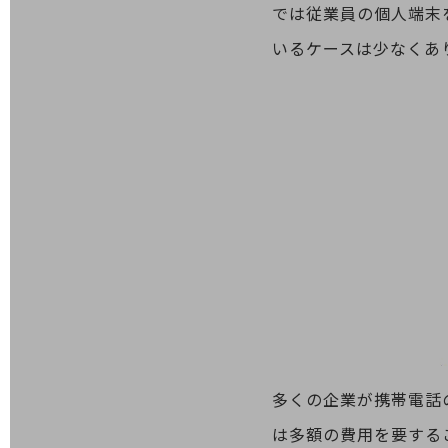
では従業員の個人端末
データ通信製品
いるケースは少なくあ
ドコモケータイ
5G対応ホームルーター
通信モジュール製品
衛星携帯電話
IOT完了済みメーカーブランド製品
料金
料金TOP
ドコモBiz データ無制限 ドコモ MAX ドコモ mini ドコモBiz かけ放題
ケータイプラン
5Gデータプラス
データプラス
多くの企業が携帯電話
IoT向け回線料金
は多額の費用を要する