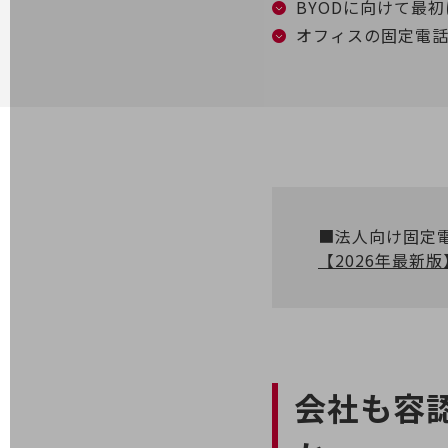
BYODに向けて最
オフィスの固定電
電話・映像コミュニケーション
セキュリティ
5G
IoT
AI
データ利活用
■法人向け固定
運用管理
【2026年最新
業務支援・マーケティング
災害対策・BCP
課題・ニーズで探す
課題・ニーズで探すTOP
会社も容
コミュニケーション・情報共有
マーケティング