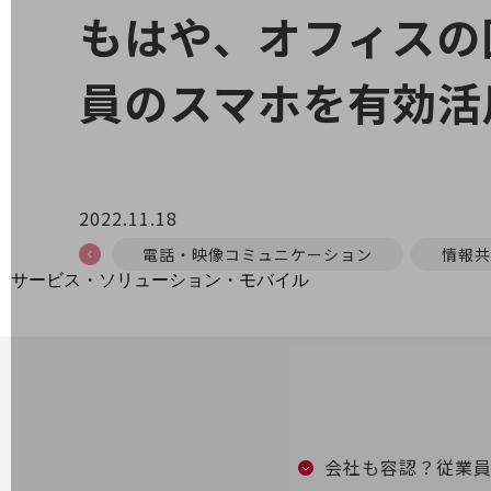
地域経済のさらなる活性化に取り組みます
もはや、オフィスの
自治体・地域社会との共創
LGPF(Local Government Platform)
員のスマホを有効活
別ウィンドウで開きます
2022.11.18
電話・映像コミュニケーション
情報共
サービス・ソリューション・モバイル
サービス・ソリューションTOP
DXに関する課題を解決する
サービス・ソリューションをご紹介
カテゴリーで探す
カテゴリーで探すTOP
ネットワーク・モバイル
会社も容認？従業
クラウド・データセンター