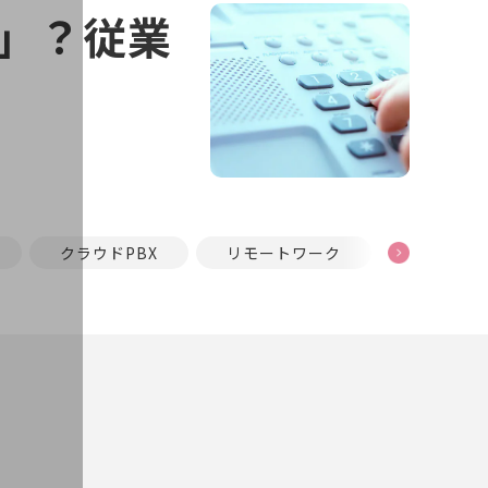
」？従業
クラウドPBX
リモートワーク