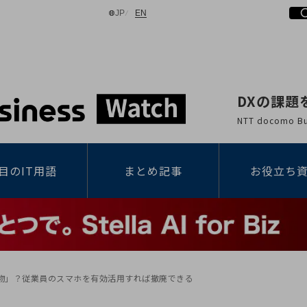
日本語
English
JP
EN
DXの課題
検索する
NTT docomo
目のIT用語
まとめ記事
お役立ち
物」？従業員のスマホを有効活用すれば撤廃できる