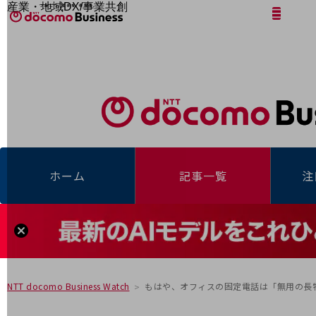
産業・地域DX/事業共創
サイト内検索
開く
メニュー
開く
OPEN HUB for Plural Futures
自律・分散・協調型社会の実現を目指し、
「社会可能性」を探究・実装する事業共創エコシステムです。
フリーワードを入力して探す
OPEN HUB for Plural Futuresとは
イベント/ウェビナー
記事コンテンツ
プレイヤー(カタリスト/パートナー企業)
事例
Smart World
フリーワードでNTTドコモビジネスの
取り組みを検索
産業・地域DXプラットフォーマーとして
ホーム
記事一覧
注
企業と地域が持続成長する社会を目指します
Smart City
Smart Education
Smart Healthcare
Smart Industry
Smart Mobility
Smart Worksite
生成AI(Generative AI)
地域の取り組み
もはや、オフィスの固定電話は「無用の長
NTT docomo Business Watch
地域社会を支える皆さまと地域課題の解決や