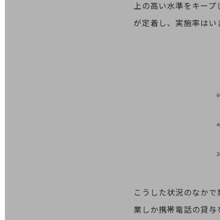
上の高い水準をキープ
医療・介護
が定着し、実施率はい
観光
教育
モビリティ
製造・建設業
小売業
キーワードで探す
モバイルTOP
法人向けスマホ・携帯に関する、
おすすめの機種、料金やサービスをご紹介
製品
製品TOP
ビジネス向けスマートフォン
こうした状況のなかで
タフネススマートフォン
業しか携帯電話の貸与