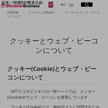
産業・地域DX/事業共創
サイト内検索
開く
日本語
English
メニュー
開く
JP
EN
OPEN HUB for Plural Futures
企業情報
サイトのご利用条件
クッキーとウェブ・ビーコ
自律・分散・協調型社会の実現を目指し、
ンについて
フリーワードを入力して探す
「社会可能性」を探究・実装する事業共創エコシステムです。
OPEN HUB for Plural Futuresとは
イベント/ウェビナー
検索する
記事コンテンツ
クッキーとウェブ・ビーコ
プレイヤー(カタリスト/パートナー企業)
事例
ンについて
Smart World
フリーワードでNTTドコモビジネスの
取り組みを検索
産業・地域DXプラットフォーマーとして
企業と地域が持続成長する社会を目指します
Smart City
クッキー(Cookie)とウェブ・ビー
Smart Education
Smart Healthcare
コンについて
Smart Industry
Smart Mobility
Smart Worksite
NTTドコモビジネスの一部ページでは、クッキー
生成AI(Generative AI)
地域の取り組み
(Cookie)やウェブ・ビーコンを使用しています。
地域社会を支える皆さまと地域課題の解決や
クッキー(Cookie)とは、Webサイトに訪問されたお