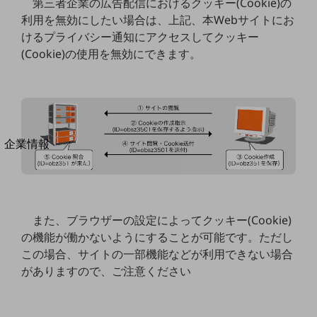
第三者企業の広告配信におけるクッキー(Cookie)の
法人向けモバイルトップ
利用を無効にしたい場合は、上記、本Webサイトにお
はじめての方へ
けるプライバシー通知にアクセスしてクッキー
サービス・商品を探す
新規会員登録/ログインはこちら
(Cookie)の使用を無効にできます。
100回線以上のお問い合わせ・お見積りはこちら
別ウィンドウで開きます
企業情報
企業情報TOP
会社案内
会社案内TOP
組織
また、ブラウザーの設定によってクッキー(Cookie)
の機能が働かないようにすることが可能です。ただし
沿革
この場合、サイトの一部機能などが利用できない場合
社長からのご挨拶
がありますので、ご注意ください
事業拠点