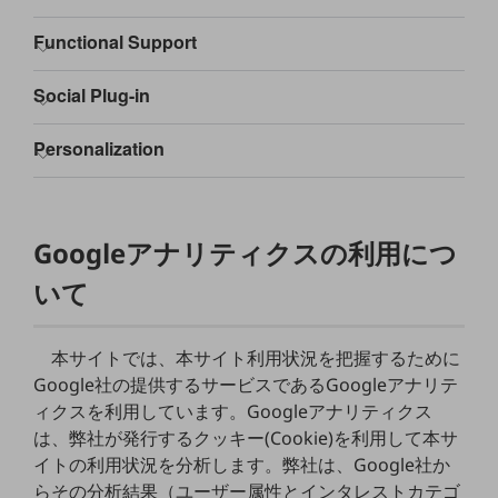
教育
モビリティ
製造・建設業
小売業
キーワードで探す
モバイルTOP
法人向けスマホ・携帯に関する、
おすすめの機種、料金やサービスをご紹介
Googleアナリティクスの利用につ
製品
いて
製品TOP
ビジネス向けスマートフォン
本サイトでは、本サイト利用状況を把握するために
タフネススマートフォン
Google社の提供するサービスであるGoogleアナリテ
ィクスを利用しています。Googleアナリティクス
データ通信製品
は、弊社が発行するクッキー(Cookie)を利用して本サ
ドコモケータイ
イトの利用状況を分析します。弊社は、Google社か
らその分析結果（ユーザー属性とインタレストカテゴ
5G対応ホームルーター