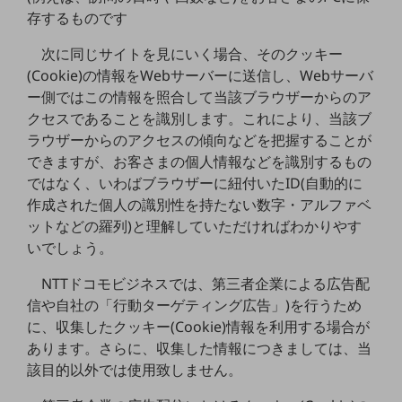
セキュリティ
存するものです
その他のお悩みはこちら
次に同じサイトを見にいく場合、そのクッキー
業界から見つける
(Cookie)の情報をWebサーバーに送信し、Webサーバ
業界から見つけるTOP
ー側ではこの情報を照合して当該ブラウザーからのア
製造業
クセスであることを識別します。これにより、当該ブ
ラウザーからのアクセスの傾向などを把握することが
小売・卸売業
できますが、お客さまの個人情報などを識別するもの
運輸業
ではなく、いわばブラウザーに紐付いたID(自動的に
作成された個人の識別性を持たない数字・アルファベ
建設業
ットなどの羅列)と理解していただければわかりやす
地域産業
いでしょう。
その他の業界はこちら
NTTドコモビジネスでは、第三者企業による広告配
ゲーム感覚で見つける
信や自社の「行動ターゲティング広告」)を行うため
ビジネスお悩み診断
に、収集したクッキー(Cookie)情報を利用する場合が
NTTドコモビジネス
あります。さらに、収集した情報につきましては、当
オンラインショップ
該目的以外では使用致しません。
モバイル・ICTサービスをオンラインで
相談・申し込みができるバーチャルショップ