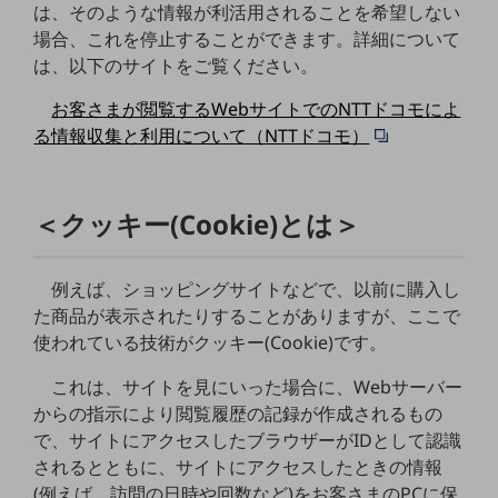
ビジネスお役立ち情報
は、そのような情報が利活用されることを希望しない
場合、これを停止することができます。詳細について
旬な話題やお役立ち資料などDXの課題を
は、以下のサイトをご覧ください。
解決するヒントをお届けする記事サイト
新着記事
お客さまが閲覧するWebサイトでのNTTドコモによ
お役立ち資料ダウンロード
トレンド記事特集
る情報収集と利用について（NTTドコモ）
IT用語集
中堅中小企業向け
サービス・ソリューション
＜クッキー(Cookie)とは＞
課題やニーズに合ったサービスをご紹介し、
中堅中小企業のビジネスをサポート！
お悩みから見つける
例えば、ショッピングサイトなどで、以前に購入し
お悩みから見つけるTOP
た商品が表示されたりすることがありますが、ここで
使われている技術がクッキー(Cookie)です。
ネットワーク
これは、サイトを見にいった場合に、Webサーバー
モバイル・音声
からの指示により閲覧履歴の記録が作成されるもの
バックオフィス
で、サイトにアクセスしたブラウザーがIDとして認識
されるとともに、サイトにアクセスしたときの情報
リモート・ハイブリッドワーク
(例えば、訪問の日時や回数など)をお客さまのPCに保