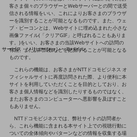
地域経済のさらなる活性化に取り組みます
客さま個々のブラウザーとWebサーバーとの間で送受
自治体・地域社会との共創
信される情報をいい、これによりお客さまのブラウザ
LGPF(Local Government Platform)
ーを識別することが可能となるものです。また、ウェ
ブ・ビーコンとは、Webサイトに埋め込まれた小さな
別ウィンドウで開きます
画像ファイル(「クリアGIF」と呼ばれることもありま
す。)をいい、お客さまの当該Webサイトへの訪問の
サービス・ソリューション・モバイル
有無、また訪問回数などを把握することが可能となる
サービス・ソリューションTOP
ものです。
DXに関する課題を解決する
これらの機能は、お客さまがNTTドコモビジネス オ
サービス・ソリューションをご紹介
フィシャルサイトに再度訪問された際、より便利に本
カテゴリーで探す
サイトを利用していただくことを目的としており、お
カテゴリーで探すTOP
客さま個人情報などを識別したりするものではなく、
ネットワーク・モバイル
またお客さまのコンピューターへ悪影響を及ぼすこと
もありません。
クラウド・データセンター
NTTドコモビジネスでは、弊社サイトの訪問者か
電話・映像コミュニケーション
ら、これら機能に含まれる本サイト上での視聴行動に
セキュリティ
ついての全体傾向やパターンなどの情報を収集する場