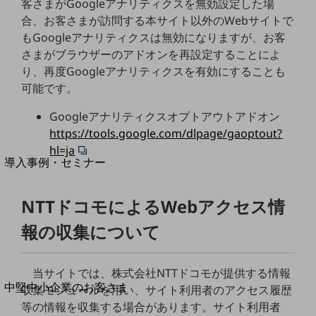
セキュリティ
客さまがGoogleアナリティクスを無効設定した場
合、お客さまが訪問する本サイト以外のWebサイトで
運用保守・故障紛失サポート
もGoogleアナリティクスは無効になりますが、お客
回線・ネットワーク
さまがブラウザーのアドオンを再設定することによ
お手続き
り、再度Googleアナリティクスを有効にすることも
可能です。
Googleアナリティクスオプトアウトアドオン
https://tools.google.com/dlpage/gaoptout?
別ウィンドウで開きます
サービスをご利用中のお客さま
hl=ja
導入事例・セミナー
導入事例TOP
NTTドコモによるWebアクセス情
最新の導入事例や注目の導入事例をご紹介します
セミナー
報の収集について
開催・出展する各種セミナー、イベント情報をご紹介します
当サイトでは、株式会社NTTドコモが提供する情報
別ウィンドウで開きます
中堅中小企業のお客さま
収集モジュールを用い、サイト利用者のアクセス履歴
NTTドコモビジネスウォッチ
等の情報を収集する場合があります。サイト利用者