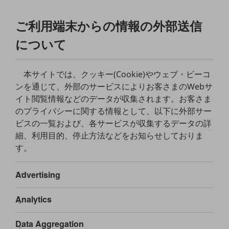
職場環境整備
ご利用端末からの情報の外部送信
地域共創・地方創生
について
セキュリティ対策
遠隔監視
本サイトでは、クッキー(Cookie)やウェブ・ビーコ
顧客体験（CX）改善
ンを通じて、外部のサービスによりお客さまのWebサ
イト閲覧情報などのデータが収集されます。お客さま
自動化・省電化
のプライバシーに関する情報として、以下に外部サー
人材不足解消
ビスの一覧および、各サービスが収集するデータの詳
業種・業態で探す
細、利用目的、停止方法などをお知らせしておりま
業種・業態で探すTOP
す。
自治体
一次産業
医療・介護
観光