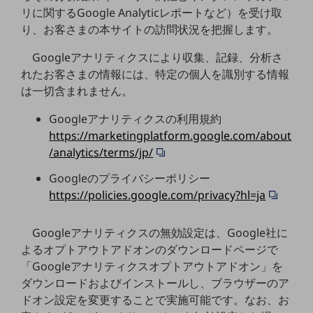
リに関するGoogle Analyticレポートなど）を受け取
通信モジュール製品
り、お客さまの本サイトの訪問状況を把握します。
衛星携帯電話
Googleアナリティクスにより収集、記録、分析さ
れたお客さまの情報には、特定の個人を識別する情報
IOT完了済みメーカーブランド製品
料金
は一切含まれません。
料金TOP
Googleアナリティクスの利用規約
ドコモBiz データ無制限 ドコモ MAX ドコモ mini ドコモBiz かけ放題
https://marketingplatform.google.com/about
/analytics/terms/jp/
ケータイプラン
Googleのプライバシーポリシー
5Gデータプラス
https://policies.google.com/privacy?hl=ja
データプラス
Googleアナリティクスの無効設定は、Google社に
IoT向け回線料金
よるオプトアウトアドオンのダウンロードページで
home5Gプラン
「Googleアナリティクスオプトアウトアドオン」を
モバイルサービス
ダウンロードおよびインストールし、ブラウザーのア
端末の一元管理
ドオン設定を変更することで実施可能です。なお、お