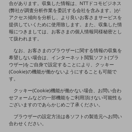
合があります。収集した情報は、NTTドコモビジネス
5G
(弊社が調査分析作業を委託する会社を含みます。)が
IoT
アクセス傾向を分析し、より良いお客さまサービスを
提供していくために使用致します。また、収集した情
AI
報につきましては、お客さまの個人情報同様秘密とし
データ利活用
て扱われます。
運用管理
なお、お客さまのブラウザーに関する情報の収集を
希望しない場合は、インターネット閲覧ソフト(ブラ
業務支援・マーケティング
ウザー)をご自身で設定することにより、クッキー
災害対策・BCP
(Cookie)の機能が働かないようにすることも可能で
課題・ニーズで探す
す。
課題・ニーズで探すTOP
クッキー(Cookie)機能が働かない場合、お問い合わ
コミュニケーション・情報共有
せフォームなどの一部機能をご利用頂けない可能性も
マーケティング
ございますのであらかじめご了承ください。
業務効率化
ブラウザーの設定方法は各ソフトの製造元へお問い
合わせください。
災害対策