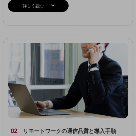
詳しく読む
通信モジュール製品
衛星携帯電話
IOT完了済みメーカーブランド製品
料金
料金TOP
ドコモBiz データ無制限 ドコモ MAX ドコモ mini ドコモBiz かけ放題
ケータイプラン
5Gデータプラス
データプラス
IoT向け回線料金
home5Gプラン
モバイルサービス
端末の一元管理
02
リモートワークの通信品質と導入手順
セキュリティ