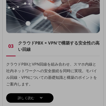
旬な話題やお役立ち資料などDXの課題を
解決するヒントをお届けする記事サイト
新着記事
お役立ち資料ダウンロード
トレンド記事特集
IT用語集
中堅中小企業向け
サービス・ソリューション
クラウドPBX × VPNで
構築する安全性の高
03
課題やニーズに合ったサービスをご紹介し、
い回線
中堅中小企業のビジネスをサポート！
お悩みから見つける
お悩みから見つけるTOP
クラウドPBXとVPN回線を組み合わせ、スマホ内線と
ネットワーク
社内ネットワークへの安全接続を同時に実現。モバイ
モバイル・音声
ル回線・VPNについての基礎知識と構築のポイントを
ご案内します。
バックオフィス
リモート・ハイブリッドワーク
詳しく読む
セキュリティ