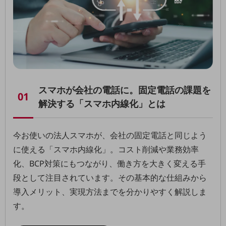
教育
モビリティ
製造・建設業
小売業
キーワードで探す
モバイルTOP
スマホが会社の電話に。固定電話の課題を
01
法人向けスマホ・携帯に関する、
解決する「スマホ内線化」とは
おすすめの機種、料金やサービスをご紹介
製品
製品TOP
今お使いの法人スマホが、会社の固定電話と同じよう
ビジネス向けスマートフォン
に使える「スマホ内線化」。コスト削減や業務効率
タフネススマートフォン
化、BCP対策にもつながり、働き方を大きく変える手
段として注目されています。その基本的な仕組みから
データ通信製品
導入メリット、実現方法までを分かりやすく解説しま
ドコモケータイ
す。
5G対応ホームルーター