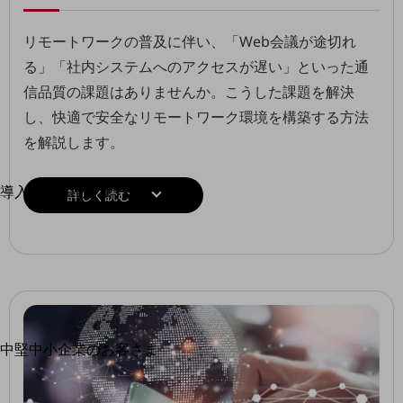
運用保守・故障紛失サポート
リモートワークの普及に伴い、「Web会議が途切れ
回線・ネットワーク
る」「社内システムへのアクセスが遅い」といった通
お手続き
信品質の課題はありませんか。こうした課題を解決
し、快適で安全なリモートワーク環境を構築する方法
を解説します。
別ウィンドウで開きます
サービスをご利用中のお客さま
導入事例・セミナー
詳しく読む
導入事例TOP
最新の導入事例や注目の導入事例をご紹介します
セミナー
開催・出展する各種セミナー、イベント情報をご紹介します
別ウィンドウで開きます
中堅中小企業のお客さま
NTTドコモビジネスウォッチ
ビジネスお役立ち情報