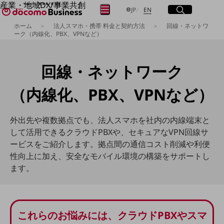
産業・地域DX/事業共創
サイト内検索
開く
日本語
English
メニュー
開く
JP
EN
OPEN HUB for Plural Futures
ホーム
法人スマホ・携帯 料金と契約方法
回線・ネットワ
自律・分散・協調型社会の実現を目指し、
ーク（内線化、PBX、VPNなど）
「社会可能性」を探究・実装する事業共創エコシステムです。
フリーワードを入力して探す
OPEN HUB for Plural Futuresとは
イベント/ウェビナー
回線・ネットワーク
記事コンテンツ
検索する
プレイヤー(カタリスト/パートナー企業)
事例
（内線化、PBX、VPNなど）
Smart World
フリーワードでNTTドコモビジネスの
取り組みを検索
産業・地域DXプラットフォーマーとして
外出先や複数拠点でも、法人スマホを社内の内線端末と
企業と地域が持続成長する社会を目指します
して活用できるクラウドPBXや、セキュアなVPN回線サ
Smart City
ービスをご紹介します。拠点間の通信コスト削減や利便
Smart Education
Smart Healthcare
性向上に加え、安全なモバイル環境の構築をサポートし
Smart Industry
ます。
Smart Mobility
Smart Worksite
生成AI(Generative AI)
地域の取り組み
これらのお悩みには、クラウドPBXやスマ
地域社会を支える皆さまと地域課題の解決や