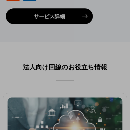
職場環境整備
地域共創・地方創生
サービス詳細
セキュリティ対策
遠隔監視
顧客体験（CX）改善
自動化・省電化
法人向け回線のお役立ち情報
人材不足解消
業種・業態で探す
業種・業態で探すTOP
自治体
一次産業
医療・介護
観光