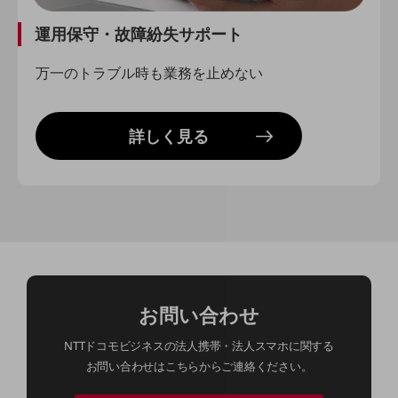
経営情報TOP
運用保守・故障紛失サポート
業績
万一のトラブル時も業務を止めない
決算公告
電子公告
詳しく見る
基礎的電気通信役務損益明細表
採用情報
採用情報TOP
新卒採用
経験者採用
障がい者採用
お問い合わせ
人材育成制度
広告・協賛
NTTドコモビジネスの法人携帯・法人スマホに関する
広告
お問い合わせはこちらからご連絡ください。
協賛
NTTドコモグループ