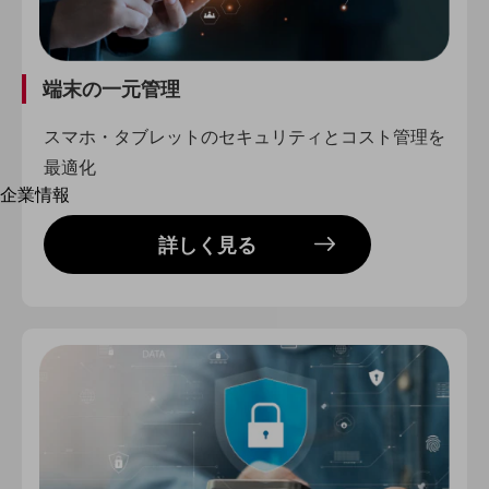
はじめての方へ
サービス・商品を探す
新規会員登録/ログインはこちら
100回線以上のお問い合わせ・お見積りはこちら
端末の一元管理
スマホ・タブレットのセキュリティとコスト管理を
最適化
別ウィンドウで開きます
企業情報
企業情報TOP
会社案内
詳しく見る
会社案内TOP
組織
沿革
社長からのご挨拶
事業拠点
グループ会社