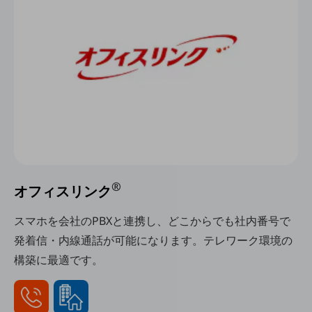
5G
IoT
AI
データ利活用
運用管理
業務支援・マーケティング
災害対策・BCP
課題・ニーズで探す
®
課題・ニーズで探すTOP
オフィスリンク
コミュニケーション・情報共有
スマホを会社のPBXと連携し、どこからでも社内番号で
発着信・内線通話が可能になります。テレワーク環境の
マーケティング
構築に最適です。
業務効率化
災害対策