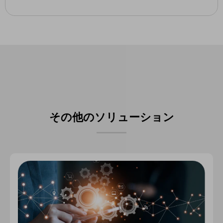
その他のお悩みはこちら
業界から見つける
業界から見つけるTOP
製造業
小売・卸売業
運輸業
建設業
その他のソリューション
地域産業
その他の業界はこちら
ゲーム感覚で見つける
ビジネスお悩み診断
NTTドコモビジネス
オンラインショップ
モバイル・ICTサービスをオンラインで
相談・申し込みができるバーチャルショップ
法人向けモバイルトップ