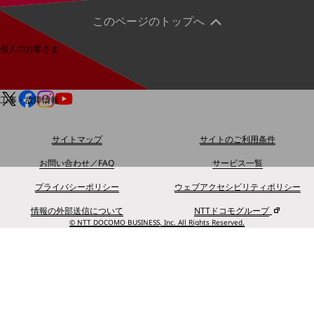
料金分析(ご利用料金管理サービス)
このページのトップへ
Web明細(My docomo)
個人のお客さま
NTTドコモ
OCNなど
工事・故障情報
お客さまサポートサイト
SDPFナレッジセンター
サイトマップ
サイトのご利用条件
NTTドコモ 通信障害情報
お問い合わせ／FAQ
サービス一覧
プライバシーポリシー
ウェブアクセシビリティポリシー
情報の外部送信について
NTTドコモグループ
© NTT DOCOMO BUSINESS, Inc. All Rights Reserved.