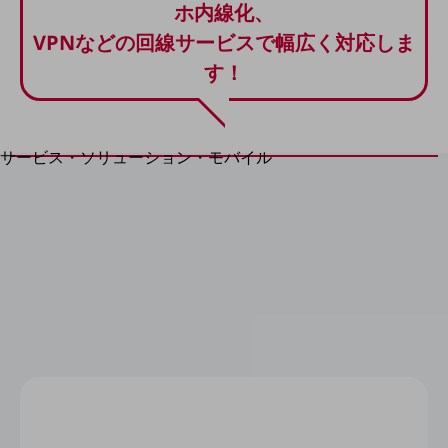
地域経済のさらなる活性化に取り組みます
ホ内線化、
自治体・地域社会との共創
VPNなどの回線サービスで幅広く対応しま
LGPF(Local Government Platform)
す！
別ウィンドウで開きます
サービス・ソリューション・モバイル
サービス・ソリューションTOP
DXに関する課題を解決する
サービス・ソリューションをご紹介
カテゴリーで探す
カテゴリーで探すTOP
ネットワーク・モバイル
クラウド・データセンター
電話・映像コミュニケーション
セキュリティ