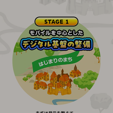
その他のお悩みはこちら
業界から見つける
業界から見つけるTOP
製造業
小売・卸売業
運輸業
建設業
地域産業
その他の業界はこちら
ゲーム感覚で見つける
ビジネスお悩み診断
NTTドコモビジネス
オンラインショップ
モバイル・ICTサービスをオンラインで
相談・申し込みができるバーチャルショップ
法人向けモバイルトップ