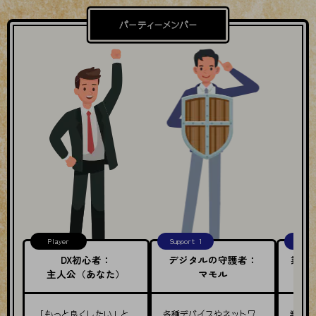
通信モジュール製品
衛星携帯電話
IOT完了済みメーカーブランド製品
料金
料金TOP
ドコモBiz データ無制限 ドコモ MAX ドコモ mini ドコモBiz かけ放題
ケータイプラン
5Gデータプラス
データプラス
IoT向け回線料金
home5Gプラン
Player
Support 1
Suppo
モバイルサービス
DX初心者：
デジタルの守護者：
業務
端末の一元管理
主人公（あなた）
マモル
セキュリティ