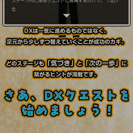
ステージ内にあるクエストに挑戦するだけで、「足り
教育
ない対策」「今取り組むべきこと」が明確になりま
モビリティ
す。まずは気になるステージを確認し、DX化への
製造・建設業
小売業
キーワードで探す
モバイルTOP
法人向けスマホ・携帯に関する、
おすすめの機種、料金やサービスをご紹介
製品
製品TOP
ビジネス向けスマートフォン
タフネススマートフォン
データ通信製品
ドコモケータイ
5G対応ホームルーター