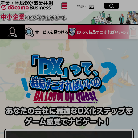
産業・地域DX/事業共創
日本語
English
サイト内検索
開く
メニュー
開く
JP
EN
OPEN HUB for Plural Futures
自律・分散・協調型社会の実現を目指し、
「社会可能性」を探究・実装する事業共創エコシステムです。
フリーワードを入力して探す
サービスを
見つける
DXって結局
ナニすれば
いいの？
OPEN HUB for Plural Futuresとは
ホーム
イベント/ウェビナー
記事コンテンツ
検索する
プレイヤー(カタリスト/パートナー企業)
事例
Smart World
フリーワードでNTTドコモビジネスの
取り組みを検索
産業・地域DXプラットフォーマーとして
企業と地域が持続成長する社会を目指します
Smart City
Smart Education
Smart Healthcare
Smart Industry
Smart Mobility
Smart Worksite
生成AI(Generative AI)
地域の取り組み
地域社会を支える皆さまと地域課題の解決や