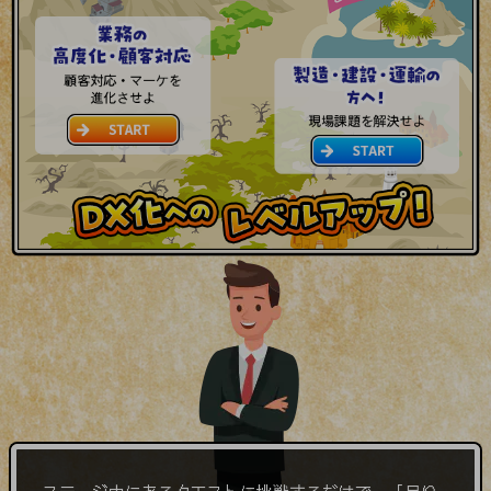
職場環境整備
地域共創・地方創生
セキュリティ対策
遠隔監視
顧客体験（CX）改善
自動化・省電化
人材不足解消
業種・業態で探す
業種・業態で探すTOP
自治体
一次産業
医療・介護
観光