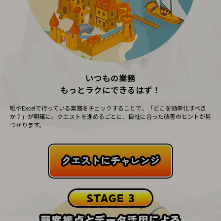
会社案内パンフレット
ニュースルーム
ニュースルームTOP
ニュースリリース
地域からの発表
重要なお知らせ
いつもの業務
お知らせ
もっとラクにできるはず！
社外からの評価実績
紙やExcelで行っている業務をチェックすることで、「どこを効率化すべき
サステナビリティ
か？」が明確に。クエストを進めるごとに、自社に合った改善のヒントが見
サステナビリティTOP
つかります。
NTTドコモビジネスグループのサステナビリティ
サステナビリティ基本方針
サステナビリティレポート
ダイバーシティ
経営情報