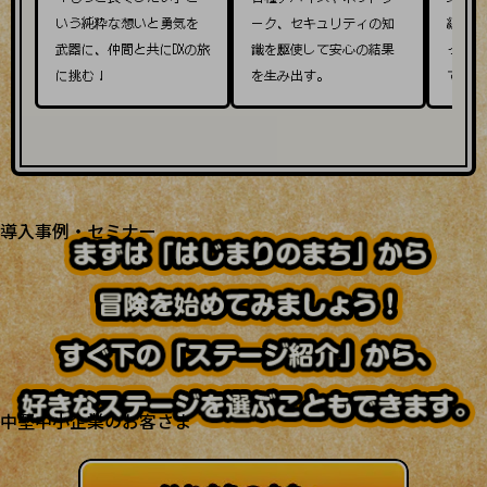
運用保守・故障紛失サポート
「もっと良くしたい」と
各種デバイスやネットワ
業務の
いう純粋な想いと勇気を
ーク、セキュリティの知
編み直
回線・ネットワーク
武器に、仲間と共にDXの旅
識を駆使して安心の結果
って仕
お手続き
に挑む！
を生み出す。
ていく
別ウィンドウで開きます
サービスをご利用中のお客さま
導入事例・セミナー
導入事例TOP
最新の導入事例や注目の導入事例をご紹介します
セミナー
開催・出展する各種セミナー、イベント情報をご紹介します
中堅中小企業のお客さま
別ウィンドウで開きます
NTTドコモビジネスウォッチ
ビジネスお役立ち情報