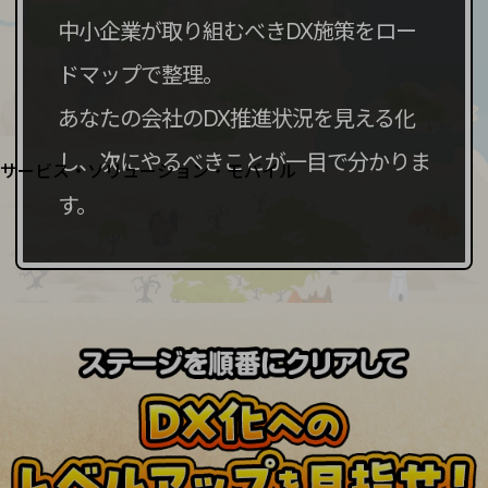
地域経済のさらなる活性化に取り組みます
自治体・地域社会との共創
中小企業が取り組むべきDX施策をロー
LGPF(Local Government Platform)
ドマップで整理。
別ウィンドウで開きます
あなたの会社のDX推進状況を見える化
し、次にやるべきことが一目で分かりま
サービス・ソリューション・モバイル
サービス・ソリューションTOP
す。
DXに関する課題を解決する
サービス・ソリューションをご紹介
カテゴリーで探す
カテゴリーで探すTOP
ネットワーク・モバイル
クラウド・データセンター
電話・映像コミュニケーション
セキュリティ