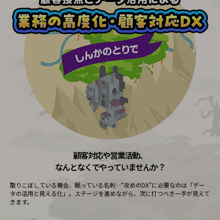
経営情報TOP
業績
決算公告
電子公告
基礎的電気通信役務損益明細表
採用情報
採用情報TOP
新卒採用
経験者採用
障がい者採用
顧客対応や営業活動、
人材育成制度
なんとなくでやっていませんか？
広告・協賛
広告
取りこぼしている機会、眠っている名刺…“攻めのDX”に必要なのは「デー
タの活用と見える化」。ステージを進めながら、次に打つべき一手が見えて
協賛
きます。
NTTドコモグループ