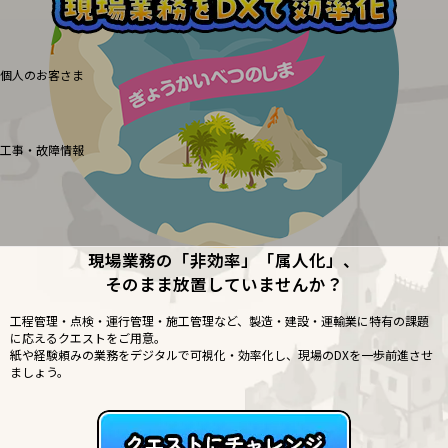
料金分析(ご利用料金管理サービス)
Web明細(My docomo)
個人のお客さま
NTTドコモ
OCNなど
工事・故障情報
お客さまサポートサイト
SDPFナレッジセンター
NTTドコモ 通信障害情報
現場業務の「非効率」「属人化」、
そのまま放置していませんか？
工程管理・点検・運行管理・施工管理など、製造・建設・運輸業に特有の課題
に応えるクエストをご用意。
紙や経験頼みの業務をデジタルで可視化・効率化し、現場のDXを一歩前進させ
ましょう。