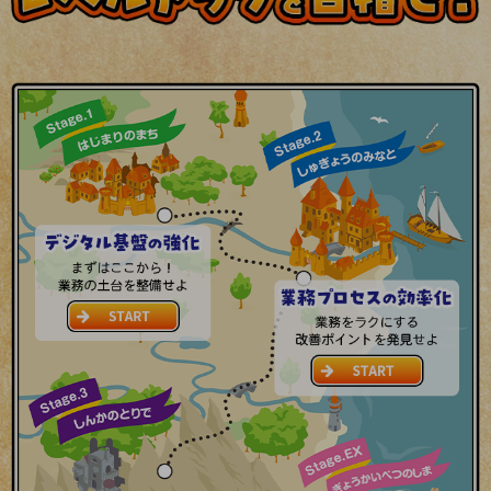
5G
IoT
AI
データ利活用
運用管理
業務支援・マーケティング
災害対策・BCP
課題・ニーズで探す
課題・ニーズで探すTOP
コミュニケーション・情報共有
マーケティング
業務効率化
災害対策