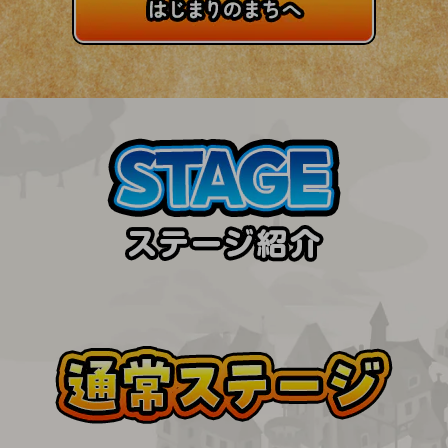
旬な話題やお役立ち資料などDXの課題を
解決するヒントをお届けする記事サイト
新着記事
お役立ち資料ダウンロード
トレンド記事特集
IT用語集
中堅中小企業向け
サービス・ソリューション
課題やニーズに合ったサービスをご紹介し、
中堅中小企業のビジネスをサポート！
お悩みから見つける
お悩みから見つけるTOP
ネットワーク
モバイル・音声
バックオフィス
リモート・ハイブリッドワーク
セキュリティ