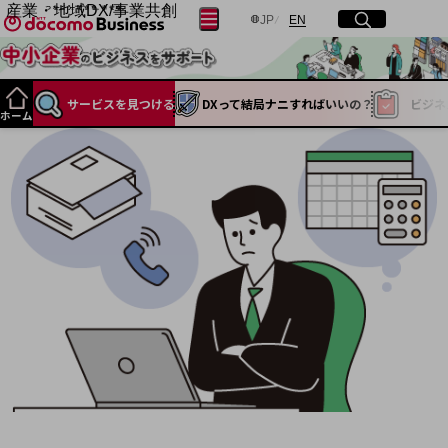
産業・地域DX/事業共創
日本語
English
メニュー
開く
サイト内検索
開く
JP
EN
OPEN HUB for Plural Futures
自律・分散・協調型社会の実現を目指し、
フリーワードを入力して探す
「社会可能性」を探究・実装する事業共創エコシステムです。
サービスを
見つける
DXって結局
ナニすれば
いいの？
ビジネ
OPEN HUB for Plural Futuresとは
ホーム
イベント/ウェビナー
検索する
記事コンテンツ
プレイヤー(カタリスト/パートナー企業)
事例
Smart World
フリーワードでNTTドコモビジネスの
取り組みを検索
産業・地域DXプラットフォーマーとして
企業と地域が持続成長する社会を目指します
Smart City
Smart Education
Smart Healthcare
Smart Industry
Smart Mobility
Smart Worksite
生成AI(Generative AI)
地域の取り組み
地域社会を支える皆さまと地域課題の解決や