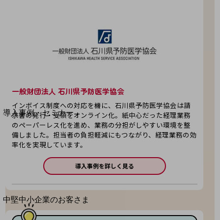
セキュリティ
運用保守・故障紛失サポート
回線・ネットワーク
お手続き
一般財団法人 石川県予防医学協会
別ウィンドウで開きます
サービスをご利用中のお客さま
インボイス制度への対応を機に、石川県予防医学協会は請
導入事例・セミナー
求書の発行・受領をオンライン化。紙中心だった経理業務
のペーパーレス化を進め、業務の分担がしやすい環境を整
導入事例TOP
備しました。担当者の負担軽減にもつながり、経理業務の効
最新の導入事例や注目の導入事例をご紹介します
率化を実現しています。
セミナー
導入事例を詳しく見る
開催・出展する各種セミナー、イベント情報をご紹介します
別ウィンドウで開きます
中堅中小企業のお客さま
NTTドコモビジネスウォッチ