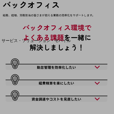
バックオフィス
地域経済のさらなる活性化に取り組みます
自治体・地域社会との共創
LGPF(Local Government Platform)
総務、経理、労務担当の皆さまが抱える
業務の効率化をサポートします。
バックオフィス環境で
別ウィンドウで開きます
よくある課題
を一緒に
サービス・ソリューション・モバイル
解決しましょう！
サービス・ソリューションTOP
DXに関する課題を解決する
サービス・ソリューションをご紹介
カテゴリーで探す
勤怠管理を効率化したい
カテゴリーで探すTOP
ネットワーク・モバイル
経費精算を楽にしたい
クラウド・データセンター
資金調達やコストを見直したい
電話・映像コミュニケーション
セキュリティ