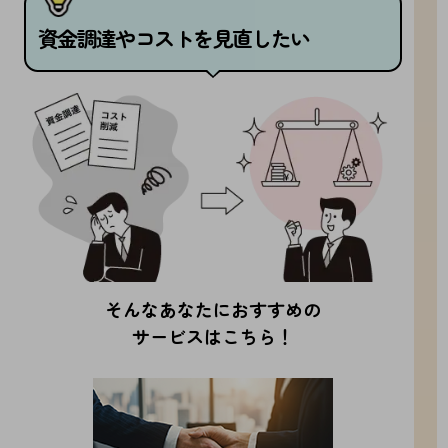
ビジネスお役立ち情報
資金調達やコストを見直したい
旬な話題やお役立ち資料などDXの課題を
解決するヒントをお届けする記事サイト
新着記事
お役立ち資料ダウンロード
トレンド記事特集
IT用語集
中堅中小企業向け
サービス・ソリューション
課題やニーズに合ったサービスをご紹介し、
中堅中小企業のビジネスをサポート！
お悩みから見つける
お悩みから見つけるTOP
そんなあなたにおすすめの
ネットワーク
サービスはこちら！
モバイル・音声
バックオフィス
リモート・ハイブリッドワーク