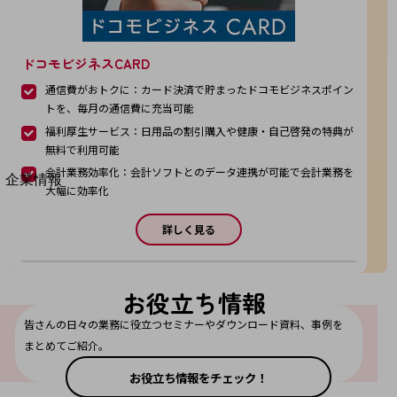
法人向けモバイルトップ
はじめての方へ
サービス・商品を探す
ドコモビジネスCARD
新規会員登録/ログインはこちら
100回線以上のお問い合わせ・お見積りはこちら
通信費がおトクに：カード決済で貯まったドコモビジネスポイン
トを、毎月の通信費に充当可能
福利厚生サービス：日用品の割引購入や健康・自己啓発の特典が
無料で利用可能
会計業務効率化：会計ソフトとのデータ連携が可能で会計業務を
別ウィンドウで開きます
企業情報
大幅に効率化
企業情報TOP
会社案内
詳しく見る
会社案内TOP
組織
お役立ち情報
沿革
皆さんの日々の業務に役立つセミナーやダウンロード資料、事例を
社長からのご挨拶
まとめてご紹介。
事業拠点
お役立ち情報をチェック！