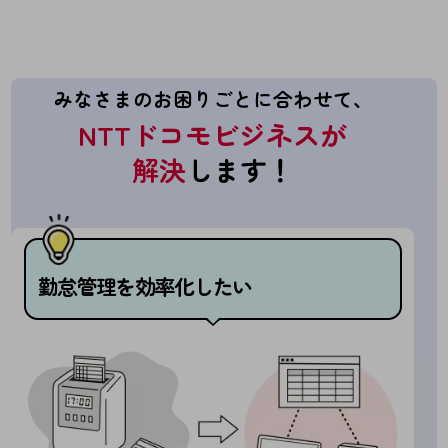
5G
IoT
AI
みなさまのお困りごとに合わせて、
NTTドコモビジネスが
データ利活用
解決
します！
運用管理
業務支援・マーケティング
災害対策・BCP
課題・ニーズで探す
課題・ニーズで探すTOP
勤怠管理を効率化したい
コミュニケーション・情報共有
マーケティング
業務効率化
災害対策