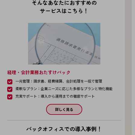
そんなあなたにおすすめの
サービスはこちら！
通信モジュール製品
衛星携帯電話
IOT完了済みメーカーブランド製品
料金
料金TOP
ドコモBiz データ無制限 ドコモ MAX ドコモ mini ドコモBiz かけ放題
ケータイプラン
経理・会計業務おたすけパック
5Gデータプラス
一元管理：請求書、経費精算、会計処理を一括で管理
柔軟なプラン：企業ニーズに応じた多様なプランと特化機能
データプラス
充実サポート：導入から運用までの徹底サポート
IoT向け回線料金
詳しく見る
home5Gプラン
モバイルサービス
端末の一元管理
バックオフィスでの導入事例！