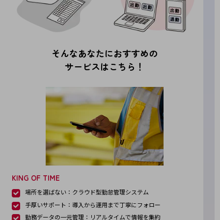
職場環境整備
地域共創・地方創生
セキュリティ対策
そんなあなたにおすすめの
遠隔監視
サービスはこちら！
顧客体験（CX）改善
自動化・省電化
人材不足解消
業種・業態で探す
業種・業態で探すTOP
自治体
一次産業
KING OF TIME
医療・介護
場所を選ばない：クラウド型勤怠管理システム
手厚いサポート：導入から運用まで丁寧にフォロー
観光
勤務データの一元管理：リアルタイムで情報を集約