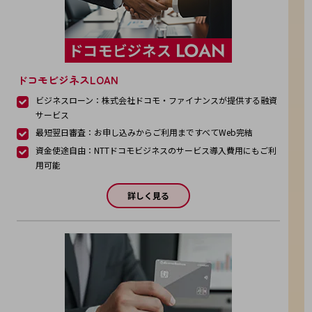
セキュリティ
その他のお悩みはこちら
業界から見つける
業界から見つけるTOP
ドコモビジネスLOAN
製造業
ビジネスローン：株式会社ドコモ・ファイナンスが提供する融資
小売・卸売業
サービス
最短翌日審査：お申し込みからご利用まですべてWeb完結
運輸業
資金使途自由：NTTドコモビジネスのサービス導入費用にもご利
建設業
用可能
地域産業
詳しく見る
その他の業界はこちら
ゲーム感覚で見つける
ビジネスお悩み診断
NTTドコモビジネス
オンラインショップ
モバイル・ICTサービスをオンラインで
相談・申し込みができるバーチャルショップ