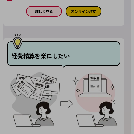
教育
詳しく見る
オンライン注文
モビリティ
製造・建設業
小売業
キーワードで探す
モバイルTOP
経費精算を楽にしたい
法人向けスマホ・携帯に関する、
おすすめの機種、料金やサービスをご紹介
製品
製品TOP
ビジネス向けスマートフォン
タフネススマートフォン
データ通信製品
ドコモケータイ
5G対応ホームルーター