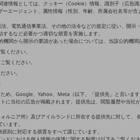
情報としては、クッキー（Cookie）情報、識別子（広告識別
ーザーエージェント、属性情報（性別、年齢、所属会社名等が含
護法、電気通信事業法、その他の法令などの規定に従い、開示
結するなど必要かつ適切な措置を実施します。
的機関から開示の要請があった場合については、当該公的機関
ご覧ください。
をご覧ください。
ください。
信
め、Google、Yahoo、Meta（以下、「提供先」と言い
イトに当社の広告が掲載されます。提供先は、閲覧履歴や当社
ォルニア州）及びアイルランドに所在する提供先に対して、 
しています。
ン8原則に対応する措置をすべて講じています。
ランドにおける個人情報の保護に関する制度は以下をご覧くだ