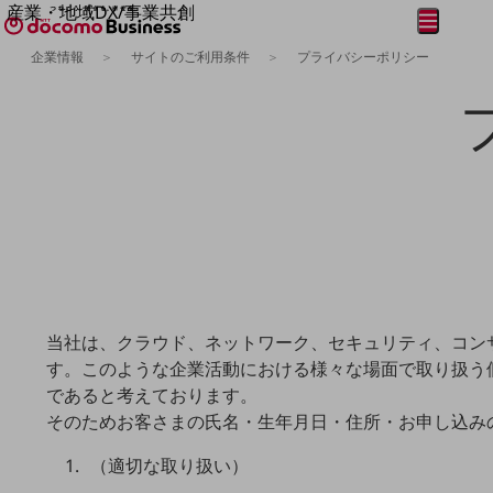
産業・地域DX/事業共創
メニュー
開く
OPEN HUB for Plural Futures
企業情報
サイトのご利用条件
プライバシーポリシー
自律・分散・協調型社会の実現を目指し、
フリーワードを入力して探す
「社会可能性」を探究・実装する事業共創エコシステムです。
OPEN HUB for Plural Futuresとは
イベント/ウェビナー
記事コンテンツ
プレイヤー(カタリスト/パートナー企業)
事例
Smart World
フリーワードでNTTドコモビジネスの
取り組みを検索
産業・地域DXプラットフォーマーとして
企業と地域が持続成長する社会を目指します
Smart City
Smart Education
Smart Healthcare
当社は、クラウド、ネットワーク、セキュリティ、コン
Smart Industry
す。このような企業活動における様々な場面で取り扱う
Smart Mobility
であると考えております。
Smart Worksite
生成AI(Generative AI)
そのためお客さまの氏名・生年月日・住所・お申し込み
地域の取り組み
（適切な取り扱い）
地域社会を支える皆さまと地域課題の解決や