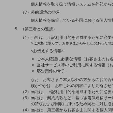
個人情報を取り扱う情報システムを外部から
データ通信製品
（7）外的環境の把握
ドコモケータイ
個人情報を保管している外国における個人情
5G対応ホームルーター
（第三者との連携）
通信モジュール製品
（1）当社は、上記利用目的を達成するために必要
※ご家族に限らず、お客さまから申し出のあった電
衛星携帯電話
<お伝えする情報>
IOT完了済みメーカーブランド製品
料金
ご本人確認に必要な情報（お客さまのお
料金TOP
当社サービス等のご利用に関する情報（
応対用件の骨子
ドコモBiz データ無制限 ドコモ MAX ドコモ mini ドコモBiz かけ放題
なお、お客さまご本人以外の方からのお問合
ケータイプラン
族か否かは、お申し出の内容により判断させ
5Gデータプラス
（2）当社は、上記利用目的を達成するために必要
（3）当社は、契約約款などに基づき電気通信サー
データプラス
の請求および回収に用いるため同社に対し必
（4）当社は、第三者からお客さまに関する個人関
IoT向け回線料金