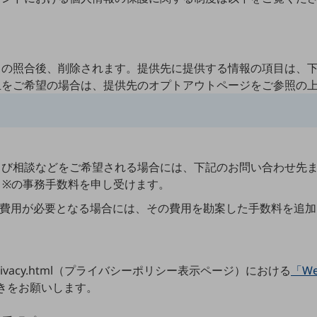
との照合後、削除されます。提供先に提供する情報の項目は、
止をご希望の場合は、提供先のオプトアウトページをご参照の
別ウィンドウで開きます
Google広告
よび相談などをご希望される場合には、下記のお問い合わせ先
https://ads.google.com/home/
プライバシーポリシー
0円）※の事務手数料を申し受けます。
https://policies.google.com/technologies/ads
オプトアウトページ
の費用が必要となる場合には、その費用を勘案した手数料を追加
https://support.google.com/campaignmanage
Yahoo！広告
https://www.lycbiz.com/jp/service/yahoo-ads/
us/hp/privacy.html（プライバシーポリシー表示ページ）における
「W
プライバシーポリシー
https://www.lycorp.co.jp/ja/company/privacypo
きをお願いします。
オプトアウトページ
https://ad-personalize-
center.yahoo.co.jp/optout/ads?.done=https