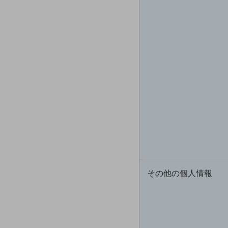
クラウド・データセンター
電話・映像コミュニケーション
セキュリティ
5G
IoT
AI
データ利活用
運用管理
業務支援・マーケティング
災害対策・BCP
その他の個人情報
課題・ニーズで探す
課題・ニーズで探すTOP
コミュニケーション・情報共有