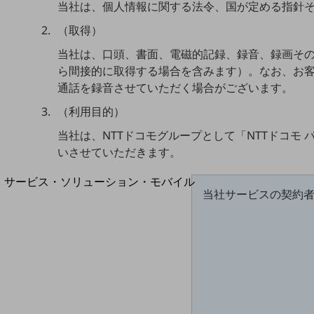
当社は、個人情報に関する法令、国が定める指針
地域経済のさらなる活性化に取り組みます
自治体・地域社会との共創
（取得）
LGPF(Local Government Platform)
当社は、口頭、書面、電磁的記録、録音、録画そ
ら間接的に取得する場合を含みます）。なお、お
通話を録音させていただく場合がございます。
別ウィンドウで開きます
（利用目的）
当社は、NTTドコモグループとして「NTTドコ
いさせていただきます。
サービス・ソリューション・モバイル
当社サービスの契約
サービス・ソリューションTOP
DXに関する課題を解決する
サービス・ソリューションをご紹介
カテゴリーで探す
カテゴリーで探すTOP
ネットワーク・モバイル