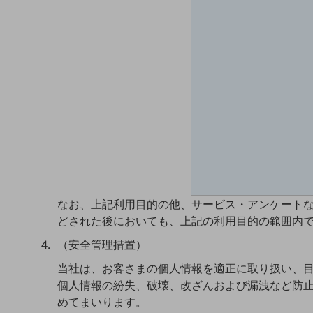
マーケティング
業務効率化
災害対策
職場環境整備
地域共創・地方創生
セキュリティ対策
遠隔監視
顧客体験（CX）改善
なお、上記利用目的の他、サービス・アンケート
自動化・省電化
どされた後においても、上記の利用目的の範囲内
人材不足解消
（安全管理措置）
業種・業態で探す
業種・業態で探すTOP
当社は、お客さまの個人情報を適正に取り扱い、
個人情報の紛失、破壊、改ざんおよび漏洩など防
自治体
めてまいります。