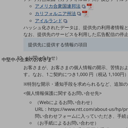
導入事例TOP
アメリカ合衆国連邦法
最新の導入事例や注目の導入事例をご紹介します
カリフォルニア州法
セミナー
アイルランド
開催・出展する各種セミナー、イベント情報をご紹介します
ハッシュ化されたデータは、提供先の利用者情報
なお、提供先のサービスを利用した広告配信の停
提供先に提供する情報の項目
（お問い合わせ）
中堅中小企業のお客さま
Google
NTTドコモビジネスウォッチ
お客さまが、お客さまの個人情報の開示、苦情お
ビジネスお役立ち情報
す。なお、1ご契約につき1,000 円（税込 1,10
旬な話題やお役立ち資料などDXの課題を
※特別な開示・通知手段を求められるなど、追加
解決するヒントをお届けする記事サイト
<個人情報保護に関するお問い合せ先>
新着記事
お役立ち資料ダウンロード
Yahoo
（Webによるお問い合わせ）
トレンド記事特集
URL：https://www.ntt.com/about-
IT用語集
中堅中小企業向け
問い合わせフォームに入っていただき、手続
サービス・ソリューション
（お手紙によるお問い合わせ）