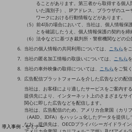
ることがあります。第三者から取得する個人関連
home5Gプラン
いた識別子）、IPアドレス、ブラウザのユ
モバイルサービス
ワークにおける行動情報などがあります。
端末の一元管理
（5）前4項の場合において、当社は、個人情報保
セキュリティ
とを確認したうえ、個人情報保護の契約を締
（6）法令などに基づき裁判所・警察機関などの公
運用保守・故障紛失サポート
当社の個人情報の共同利用については、
こちら
を
回線・ネットワーク
お手続き
当社の匿名加工情報の取扱いについては、
こちら
当社の車外映像の取得については、
こちら
をご覧
広告配信プラットフォームを介した広告などの配
当社は、お客様により適したサービスをご案内するた
提供先により、インターネット上のさまざまなサ
関心に即した広告などを配信します。
当社は、広告配信のため、アメリカ合衆国（カリフ
（AAID、IDFA）をハッシュ化したデータを提供
別ウィンドウで開きます
サービスをご利用中のお客さま
なお、提供先は、OECDプライバシーガイドライ
導入事例・セミナー
アメリカ合衆国（カリフォルニア州）及びアイル