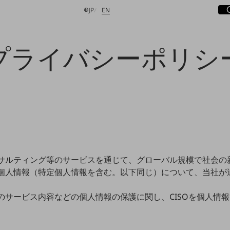
サ
開
日本語
English
JP
EN
プライバシーポリシ
検索する
サルティング等のサービスを通じて、グローバル規模で社会の
個人情報（特定個人情報を含む。以下同じ）について、当社が
のサービス内容などの個人情報の保護に関し、CISOを個人情