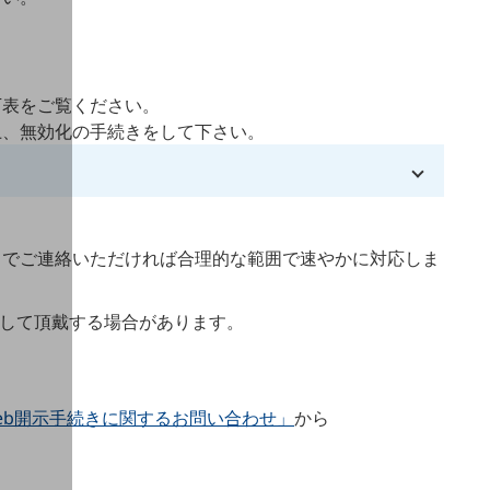
下表をご覧ください。
上、無効化の手続きをして下さい。
までご連絡いただければ合理的な範囲で速やかに対応しま
して頂戴する場合があります。
r/answer/2893966?hl=ja
eb開示手続きに関するお問い合わせ」
から
licy/
%3A%2F%2Fwww.yahoo.co.jp