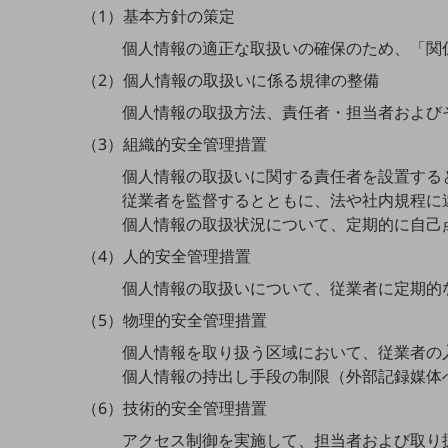
一次産業
（1）基本方針の策定
医療・介護
個人情報の適正な取扱いの確保のため、「関
観光
（2）個人情報の取扱いに係る規律の整備
個人情報の取扱方法、責任者・担当者および
教育
（3）組織的安全管理措置
モビリティ
個人情報の取扱いに関する責任者を設置する
製造・建設業
従業者を監督するとともに、法や社内規程に
個人情報の取扱状況について、定期的に自己
小売業
キーワードで探す
（4）人的安全管理措置
モバイルTOP
個人情報の取扱いについて、従業者に定期的
法人向けスマホ・携帯に関する、
（5）物理的安全管理措置
おすすめの機種、料金やサービスをご紹介
製品
個人情報を取り扱う区域において、従業者の
製品TOP
個人情報の持出し手段の制限（外部記録媒体
ビジネス向けスマートフォン
（6）技術的安全管理措置
タフネススマートフォン
アクセス制御を実施して、担当者および取り