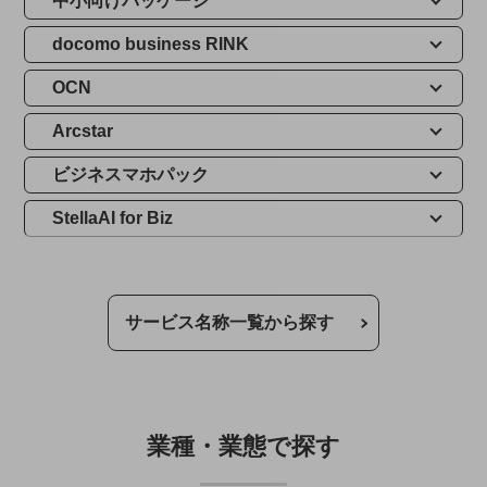
中小向けパッケージ
通信モジュール製品
docomo business RINK
衛星携帯電話
OCN
IOT完了済みメーカーブランド製品
料金
Arcstar
料金TOP
ビジネスマホパック
ドコモBiz データ無制限 ドコモ MAX ドコモ mini ドコモBiz かけ放題
StellaAI for Biz
ケータイプラン
5Gデータプラス
データプラス
サービス名称一覧から探す
IoT向け回線料金
home5Gプラン
モバイルサービス
端末の一元管理
業種・業態で探す
セキュリティ