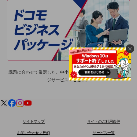
会社案内パンフレット
ニュースルーム
ニュースルームTOP
ニュースリリース
地域からの発表
重要なお知らせ
お知らせ
課題に合わせて厳選した、中小企業のお客さま向けのパッケー
社外からの評価実績
サステナビリティ
ジサービスをご提供。
サステナビリティTOP
NTTドコモビジネスグループのサステナビリティ
サステナビリティ基本方針
サステナビリティレポート
サイトマップ
サイトのご利用条件
ダイバーシティ
お問い合わせ／FAQ
サービス一覧
経営情報