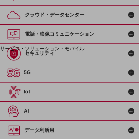
地域経済のさらなる活性化に取り組みます
自治体・地域社会との共創
LGPF(Local Government Platform)
クラウド・データセンター
別ウィンドウで開きます
電話・映像コミュニケーション
サービス・ソリューション・モバイル
セキュリティ
サービス・ソリューションTOP
DXに関する課題を解決する
5G
サービス・ソリューションをご紹介
カテゴリーで探す
カテゴリーで探すTOP
IoT
ネットワーク・モバイル
クラウド・データセンター
AI
電話・映像コミュニケーション
セキュリティ
データ利活用