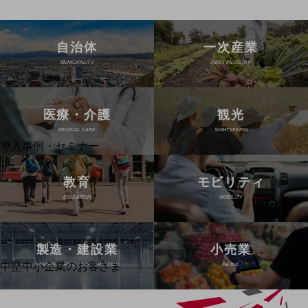
運用保守・故障紛失サポート
回線・ネットワーク
自治体
一次産業
お手続き
MUNICIPALITY
FIRST INDUSTRY
医療・介護
観光
別ウィンドウで開きます
サービスをご利用中のお客さま
MEDICAL CARE
SIGHTSEEING
導入事例・セミナー
導入事例TOP
教育
モビリティ
最新の導入事例や注目の導入事例をご紹介します
セミナー
EDUCATION
MOBILITY
開催・出展する各種セミナー、イベント情報をご紹介します
製造・建設業
小売業
中堅中小企業のお客さま
別ウィンドウで開きます
MANUFACTURING / CONSTRUCTION
RETAIL
NTTドコモビジネスウォッチ
ビジネスお役立ち情報