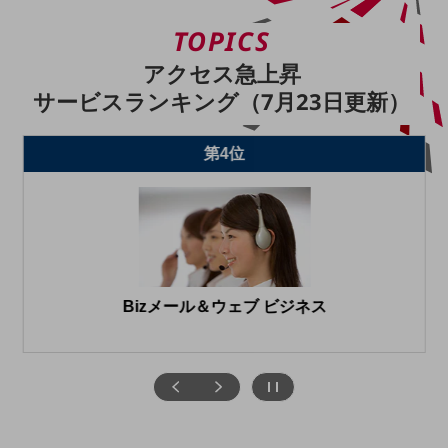
旬な話題やお役立ち資料などDXの課題を
TOPICS
解決するヒントをお届けする記事サイト
新着記事
アクセス急上昇
お役立ち資料ダウンロード
サービスランキング（7月23日更新）
トレンド記事特集
IT用語集
中堅中小企業向け
第4位
サービス・ソリューション
課題やニーズに合ったサービスをご紹介し、
中堅中小企業のビジネスをサポート！
お悩みから見つける
お悩みから見つけるTOP
ネットワーク
Bizメール＆ウェブ ビジネス
モバイル・音声
バックオフィス
リモート・ハイブリッドワーク
セキュリティ