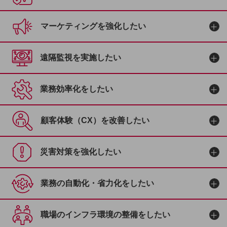
職場環境整備
地域共創・地方創生
マーケティングを強化したい
セキュリティ対策
遠隔監視を実施したい
遠隔監視
顧客体験（CX）改善
業務効率化をしたい
自動化・省電化
人材不足解消
顧客体験（CX）を改善したい
業種・業態で探す
業種・業態で探すTOP
災害対策を強化したい
自治体
一次産業
業務の自動化・省力化をしたい
医療・介護
観光
職場のインフラ環境の整備をしたい