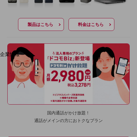
はじめての方へ
サービス・商品を探す
新規会員登録/ログインはこちら
100回線以上のお問い合わせ・お見積りはこちら
製品はこちら
料金はこちら
別ウィンドウで開きます
企業情報
企業情報TOP
会社案内
会社案内TOP
組織
沿革
社長からのご挨拶
国内通話がかけ放題！
事業拠点
通話がメインの方におトクなプラン
グループ会社