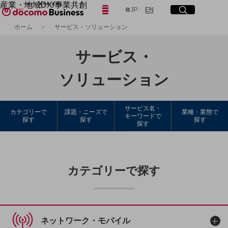
産業・地域DX/事業共創
日本語
English
メニュー
開く
サイト内検索
開く
JP
EN
OPEN HUB for Plural Futures
ホーム
サービス・ソリューション
自律・分散・協調型社会の実現を目指し、
フリーワードを入力して探す
「社会可能性」を探究・実装する事業共創エコシステムです。
サービス・
OPEN HUB for Plural Futuresとは
イベント/ウェビナー
記事コンテンツ
検索する
ソリューション
プレイヤー(カタリスト/パートナー企業)
事例
Smart World
フリーワードでNTTドコモビジネスの
サービス名・
カテゴリーで
課題・ニーズで
業種・業態で
取り組みを検索
キーワードで
産業・地域DXプラットフォーマーとして
探す
探す
探す
探す
企業と地域が持続成長する社会を目指します
Smart City
Smart Education
Smart Healthcare
Smart Industry
カテゴリーで探す
Smart Mobility
Smart Worksite
生成AI(Generative AI)
地域の取り組み
ネットワーク・モバイル
地域社会を支える皆さまと地域課題の解決や