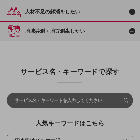
教育
人材不足の解消をしたい
モビリティ
製造・建設業
地域共創・地方創生したい
小売業
キーワードで探す
モバイルTOP
法人向けスマホ・携帯に関する、
おすすめの機種、料金やサービスをご紹介
サービス名・キーワードで探す
製品
製品TOP
ビジネス向けスマートフォン
タフネススマートフォン
データ通信製品
人気キーワードはこちら
ドコモケータイ
5G対応ホームルーター