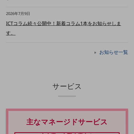
職場環境整備
2026年7月9日
地域共創・地方創生
ICTコラム続々公開中！新着コラム1本をお知らせしま
セキュリティ対策
す。
遠隔監視
顧客体験（CX）改善
お知らせ一覧
自動化・省電化
人材不足解消
業種・業態で探す
業種・業態で探すTOP
サービス
自治体
一次産業
医療・介護
主なマネージドサービス
観光