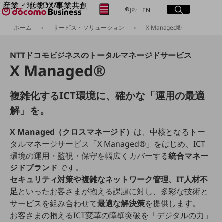
産業・地域DX/事業共創
日本語
English
サイト内検索
開く
メニュー
開く
JP
EN
OPEN HUB for Plural Futures
ホーム
サービス・ソリューション
X Managed®
自律・分散・協調型社会の実現を目指し、
フリーワードを入力して探す
「社会可能性」を探究・実装する事業共創エコシステムです。
OPEN HUB for Plural Futuresとは
NTTドコモビジネスのトータルマネージドサービス
イベント/ウェビナー
X Managed®
検索する
記事コンテンツ
プレイヤー(カタリスト/パートナー企業)
事例
複雑化するICT環境に、確かな「運用の最適
Smart World
フリーワードでNTTドコモビジネスの
解」を。
取り組みを検索
産業・地域DXプラットフォーマーとして
企業と地域が持続成長する社会を目指します
X Managed（クロスマネージド）
は、中核となるトー
Smart City
タルマネージサービス「X Managed®」をはじめ、ICT
Smart Education
Smart Healthcare
環境の運用・監視・保守を幅広くカバーする
統合マネー
Smart Industry
ジドブランド
です。
Smart Mobility
セキュリティ対策や複雑なネットワーク管理、IT人材不
Smart Worksite
生成AI(Generative AI)
足
といったお客さまが抱える課題に対し、多彩な技術と
地域の取り組み
サービスを組み合わせて
最適な解決策
を提供します。
お客さまの抱えるICT変革の障壁突破を「デジタルの力」
地域社会を支える皆さまと地域課題の解決や