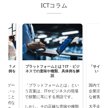
ICTコラム
トとは？メ
プラットフォームとは？IT・ビジ
「サイバー
策・事例を
ネスでの意味や種類、具体例を解
い！企
説
エンゲー
「プラットフォームとは」とい
国内で相次
性といっ
う言葉は、ITやビジネスの現場
企業活動と
すること
で頻繁に耳にする用語です。
な被害をも
具体的な
しかし、その正確な意味や種類
大手企業の