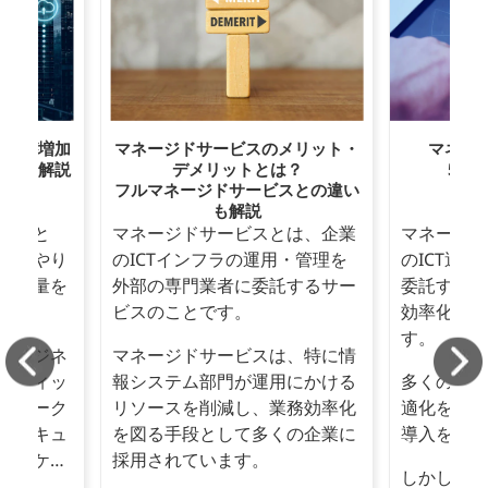
ックが増加
マネージドサービスのメリット・
マネー
ついて解説
デメリットとは？
5つ
フルマネージドサービスとの違い
も解説
ックと
マネージドサービスとは、企業
マネージド
間でやり
のICTインフラの運用・管理を
のICT運
の総量を
外部の専門業者に委託するサー
委託するこ
ビスのことです。
効率化を図
す。
のビジネ
マネージドサービスは、特に情
ラフィッ
報システム部門が運用にかける
多くの企業
トワーク
リソースを削減し、業務効率化
適化を目的
やセキュ
を図る手段として多くの企業に
導入を検討
なるケー
採用されています。
しかし、マ
。