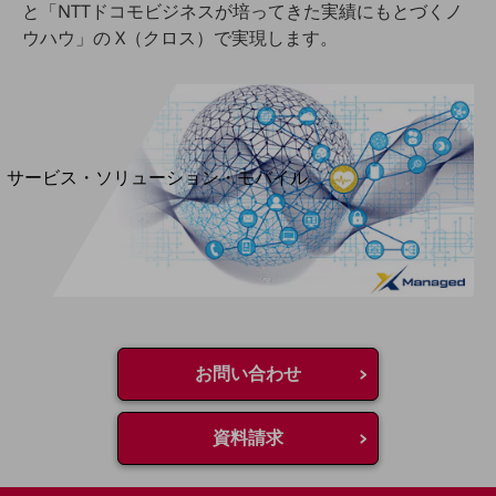
地域経済のさらなる活性化に取り組みます
と「NTTドコモビジネスが培ってきた実績にもとづくノ
自治体・地域社会との共創
ウハウ」の X（クロス）で実現します。
LGPF(Local Government Platform)
別ウィンドウで開きます
サービス・ソリューション・モバイル
サービス・ソリューションTOP
DXに関する課題を解決する
サービス・ソリューションをご紹介
カテゴリーで探す
カテゴリーで探すTOP
ネットワーク・モバイル
お問い合わせ
クラウド・データセンター
電話・映像コミュニケーション
資料請求
セキュリティ