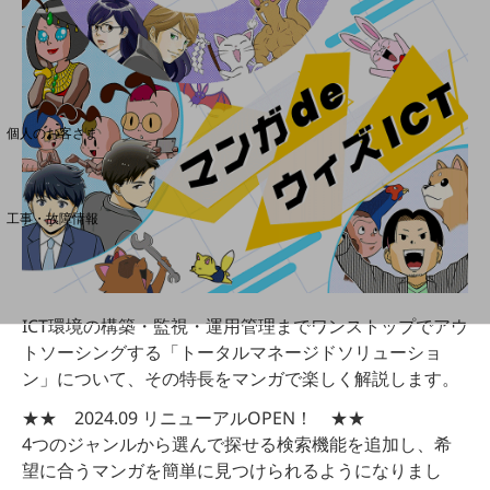
料金分析(ご利用料金管理サービス)
Web明細(My docomo)
個人のお客さま
NTTドコモ
OCNなど
工事・故障情報
お客さまサポートサイト
SDPFナレッジセンター
NTTドコモ 通信障害情報
ICT環境の構築・監視・運用管理までワンストップでアウ
トソーシングする「トータルマネージドソリューショ
ン」について、その特長をマンガで楽しく解説します。
★★ 2024.09 リニューアルOPEN！ ★★
4つのジャンルから選んで探せる検索機能を追加し、希
望に合うマンガを簡単に見つけられるようになりまし