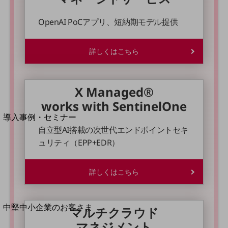
セキュリティ
運用保守・故障紛失サポート
OpenAI PoCアプリ、短納期モデル提供
回線・ネットワーク
お手続き
詳しくはこちら
X Managed®
works with SentinelOne
別ウィンドウで開きます
サービスをご利用中のお客さま
導入事例・セミナー
導入事例TOP
自立型AI搭載の次世代エンドポイントセキ
ュリティ（EPP+EDR）
最新の導入事例や注目の導入事例をご紹介します
セミナー
詳しくはこちら
開催・出展する各種セミナー、イベント情報をご紹介します
中堅中小企業のお客さま
別ウィンドウで開きます
マルチクラウド
NTTドコモビジネスウォッチ
マネジメント