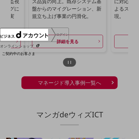
規模監視
ス品質の向上。既存システム基
に対応した
協賛
ニングに
盤からのマイグレーション、新
よるスピー
NTTドコモグループ
入を実
規立ち上げ事業の円滑化。
現。
ログイン
詳細を見る
オンラインショップ
ご契約中のお客さま
サービス別サポート情報
マネージド導入事例一覧へ
ご契約中サービスの一元管理
マンガdeウィズICT
Web明細(ビリングステーション)