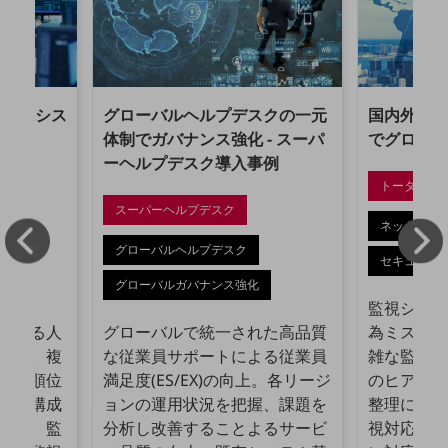
ダイバーシティ
経営情報
経営情報TOP
業績
る監視シス
グローバルヘルプデスクの一元
国内外ネッ
決算公告
化
体制でガバナンス強化 - スーパ
でグローバ
ーヘルプデスク導入事例
電子公告
トータルマ
基礎的電気通信役務損益明細表
スーパーヘルプデスク
採用情報
ネットワー
採用情報TOP
グローバルヘルプデスク
セキュリテ
新卒採用
グローバルガバナンス強化
監視システ
経験者採用
による人
グローバルで統一された高品質
為ミス削減
障がい者採用
軽減。複
な従業員サポートによる従業員
雑な監視運
優先順位
満足度(ES/EX)の向上。各リージ
のヒアリン
人材育成制度
した構成
ョンの運用状況を把握、課題を
整理による
広告・協賛
防止、監
分析し改善することよるサービ
視対応品質
広告