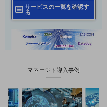
グループ会社
サービスの一覧を確認す
会社案内パンフレット
る
ニュースルーム
ニュースルームTOP
ニュースリリース
地域からの発表
重要なお知らせ
お知らせ
社外からの評価実績
マネージド導入事例
サステナビリティ
サステナビリティTOP
NTTドコモビジネスグループのサステナビリティ
サステナビリティ基本方針
サステナビリティレポート