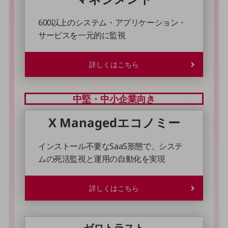
ビジネスお役立ち情報
旬な話題やお役立ち資料などDXの課題を
600以上のシステム・アプリケーション・
解決するヒントをお届けする記事サイト
サービスを一元的に監視
新着記事
お役立ち資料ダウンロード
トレンド記事特集
詳しくはこちら
IT用語集
中堅中小企業向け
サービス・ソリューション
中堅・中小企業向き
課題やニーズに合ったサービスをご紹介し、
中堅中小企業のビジネスをサポート！
X Managedエコノミー
お悩みから見つける
お悩みから見つけるTOP
インストール不要なSaaS形態で、システ
ネットワーク
ムの死活監視と運用の自動化を実現
モバイル・音声
詳しくはこちら
バックオフィス
リモート・ハイブリッドワーク
ゼロトラスト