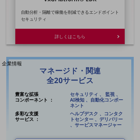
法人向けモバイルトップ
はじめての方へ
自動分析・隔離で稼働を削減できるエンドポイント
サービス・商品を探す
セキュリティ
新規会員登録/ログインはこちら
100回線以上のお問い合わせ・お見積りはこちら
詳しくはこちら
別ウィンドウで開きます
企業情報
マネージド・関連
企業情報TOP
会社案内
全20サービス
会社案内TOP
豊富な拡張
セキュリティ 、 監視 、
組織
コンポーネント ：
AI検知 、自動化コンポー
ネント
沿革
多彩な支援
ヘルプデスク 、コンタク
社長からのご挨拶
サービス ：
トセンター 、デリバリー
、サービスマネージャー
事業拠点