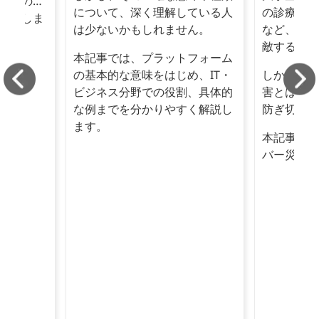
内外の成
について、深く理解している人
の診療停止
解説しま
は少ないかもしれません。
など、その
敵すると言
本記事では、プラットフォーム
の基本的な意味をはじめ、IT・
しかし、サ
ビジネス分野での役割、具体的
害とは異な
な例までを分かりやすく解説し
防ぎ切るこ
ます。
本記事では
バー災害対