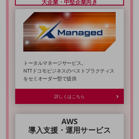
大企業・中堅企業向き
教育
モビリティ
製造・建設業
小売業
キーワードで探す
モバイルTOP
法人向けスマホ・携帯に関する、
トータルマネージサービス。
おすすめの機種、料金やサービスをご紹介
NTTドコモビジネスのベストプラクティス
製品
をセミオーダー型で提供
製品TOP
ビジネス向けスマートフォン
詳しくはこちら
タフネススマートフォン
データ通信製品
AWS
ドコモケータイ
導入支援・運用サービス
5G対応ホームルーター