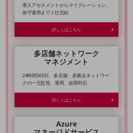
導入アセスメントからマイグレーション、
通信モジュール製品
保守運用まで１社完結
衛星携帯電話
詳しくはこちら
IOT完了済みメーカーブランド製品
料金
料金TOP
多店舗ネットワーク
ドコモBiz データ無制限 ドコモ MAX ドコモ mini ドコモBiz かけ放題
マネジメント
ケータイプラン
24時間365日、多店舗・多拠点ネットワー
5Gデータプラス
クの一元監視、運用、故障対応
データプラス
IoT向け回線料金
詳しくはこちら
home5Gプラン
モバイルサービス
Azure
端末の一元管理
マネージドサービス