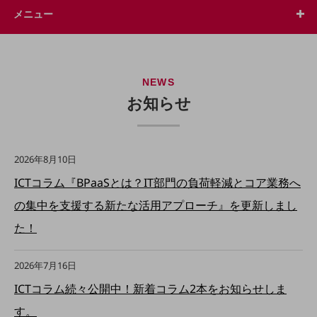
5G
メニュー
IoT
AI
NEWS
データ利活用
お知らせ
運用管理
業務支援・マーケティング
2026年8月10日
災害対策・BCP
課題・ニーズで探す
ICTコラム『BPaaSとは？IT部門の負荷軽減とコア業務へ
課題・ニーズで探すTOP
の集中を支援する新たな活用アプローチ』を更新しまし
コミュニケーション・情報共有
た！
マーケティング
2026年7月16日
業務効率化
ICTコラム続々公開中！新着コラム2本をお知らせしま
災害対策
す。