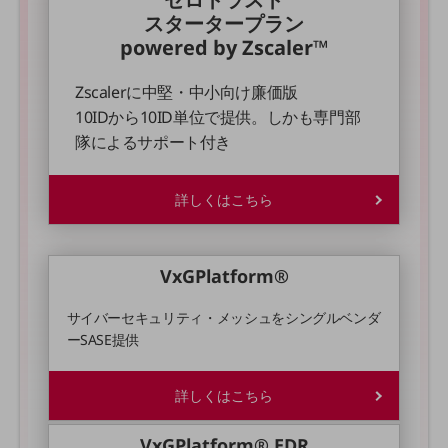
セキュリティ
スタータープラン
powered by Zscaler™
その他のお悩みはこちら
業界から見つける
業界から見つけるTOP
Zscalerに中堅・中小向け廉価版
10IDから10ID単位で提供。しかも専門部
製造業
隊によるサポート付き
小売・卸売業
運輸業
詳しくはこちら
建設業
地域産業
VxGPlatform®
その他の業界はこちら
サイバーセキュリティ・メッシュをシングルベンダ
ゲーム感覚で見つける
ーSASE提供
ビジネスお悩み診断
NTTドコモビジネス
オンラインショップ
詳しくはこちら
モバイル・ICTサービスをオンラインで
VxGPlatform® EDR
相談・申し込みができるバーチャルショップ