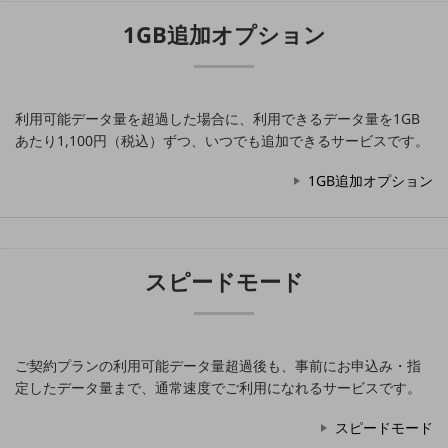
その他のお悩みはこちら
1GB追加オプション
業界から見つける
業界から見つけるTOP
製造業
利用可能データ量を超過した場合に、利用できるデータ量を1GB
小売・卸売業
あたり1,100円（税込）ずつ、いつでも追加できるサービスです。
運輸業
1GB追加オプション
建設業
地域産業
スピードモード
その他の業界はこちら
ゲーム感覚で見つける
ビジネスお悩み診断
NTTドコモビジネス
ご契約プランの利用可能データ量超過後も、事前にお申込み・指
オンラインショップ
定したデータ量まで、通常速度でご利用になれるサービスです。
モバイル・ICTサービスをオンラインで
相談・申し込みができるバーチャルショップ
スピードモード
法人向けモバイルトップ