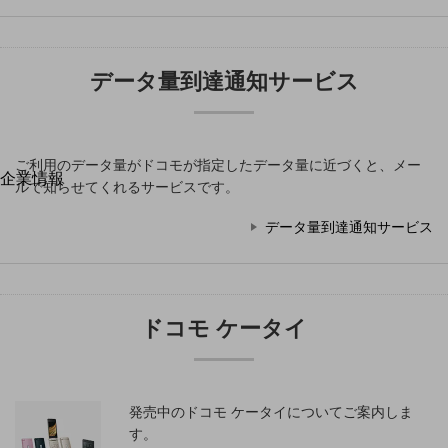
はじめての方へ
サービス・商品を探す
新規会員登録/ログインはこちら
100回線以上のお問い合わせ・お見積りはこちら
データ量到達通知サービス
ご利用のデータ量がドコモが指定したデータ量に近づくと、メー
企業情報
別ウィンドウで開きます
ルで知らせてくれるサービスです。
企業情報TOP
会社案内
データ量到達通知サービス
会社案内TOP
組織
沿革
ドコモ ケータイ
社長からのご挨拶
事業拠点
発売中のドコモ ケータイについてご案内しま
グループ会社
す。