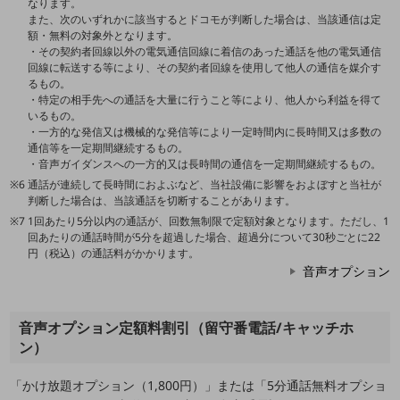
なります。
通信モジュール製品
また、次のいずれかに該当するとドコモが判断した場合は、当該通信は定
額・無料の対象外となります。
・その契約者回線以外の電気通信回線に着信のあった通話を他の電気通信
衛星携帯電話
回線に転送する等により、その契約者回線を使用して他人の通信を媒介す
るもの。
IOT完了済みメーカーブランド製品
・特定の相手先への通話を大量に行うこと等により、他人から利益を得て
料金
いるもの。
料金TOP
・一方的な発信又は機械的な発信等により一定時間内に長時間又は多数の
通信等を一定期間継続するもの。
ドコモBiz データ無制限 ドコモ MAX ドコモ mini ドコモBiz かけ放題
・音声ガイダンスへの一方的又は長時間の通信を一定期間継続するもの。
通話が連続して長時間におよぶなど、当社設備に影響をおよぼすと当社が
ケータイプラン
判断した場合は、当該通話を切断することがあります。
5Gデータプラス
1回あたり5分以内の通話が、回数無制限で定額対象となります。ただし、1
回あたりの通話時間が5分を超過した場合、超過分について30秒ごとに22
データプラス
円（税込）の通話料がかかります。
音声オプション
IoT向け回線料金
home5Gプラン
音声オプション定額料割引（留守番電話/キャッチホ
モバイルサービス
ン）
端末の一元管理
「かけ放題オプション（1,800円）」または「5分通話無料オプショ
セキュリティ