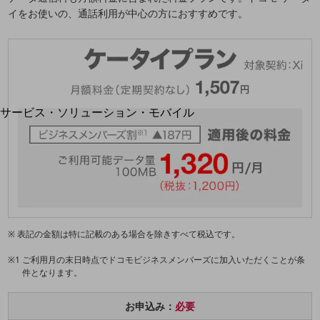
地域経済のさらなる活性化に取り組みます
イをお使いの、通話利用が中心の方におすすめです。
自治体・地域社会との共創
LGPF(Local Government Platform)
別ウィンドウで開きます
サービス・ソリューション・モバイル
サービス・ソリューションTOP
DXに関する課題を解決する
サービス・ソリューションをご紹介
カテゴリーで探す
カテゴリーで探すTOP
ネットワーク・モバイル
表記の金額は特に記載のある場合を除きすべて税込です。
クラウド・データセンター
ご利用月の末日時点でドコモビジネスメンバーズに加入いただくことが条
電話・映像コミュニケーション
件となります。
セキュリティ
お申込み：
必要