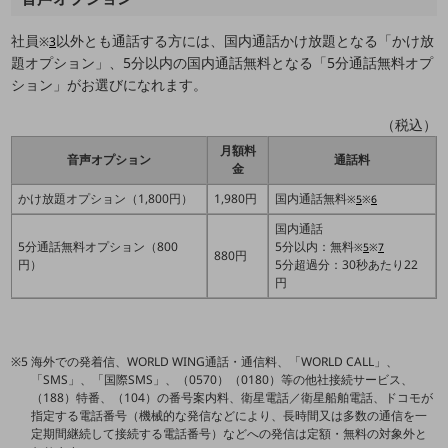
教育
社員
以外とも通話する方には、国内通話かけ放題となる「かけ放
モビリティ
※
3
題オプション」、5分以内の国内通話無料となる「5分通話無料オプ
製造・建設業
ション」がお選びになれます。
小売業
（税込）
キーワードで探す
月額料
モバイルTOP
音声オプション
通話料
金
法人向けスマホ・携帯に関する、
かけ放題オプション（1,800円）
1,980円
国内通話無料
※
5
※
6
おすすめの機種、料金やサービスをご紹介
製品
国内通話
5分通話無料オプション（800
5分以内：無料
製品TOP
※
5
※
7
880円
円）
5分超過分：30秒あたり22
円
ビジネス向けスマートフォン
タフネススマートフォン
データ通信製品
海外での発着信、WORLD WING通話・通信料、「WORLD CALL」、
「SMS」、「国際SMS」、（0570）（0180）等の他社接続サービス、
ドコモケータイ
（188）特番、（104）の番号案内料、衛星電話／衛星船舶電話、ドコモが
指定する電話番号（機械的な発信などにより、長時間又は多数の通信を一
5G対応ホームルーター
定期間継続して接続する電話番号）などへの発信は定額・無料の対象外と