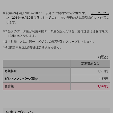
職場環境整備
地域共創・地方創生
記載の料金は2019年10月1日以降にご契約の方が対象です。「
ケータイプラ
ン（2019年9月30日以前にお申込み）
」をご契約の方は割引条件などが異な
セキュリティ対策
ります。
遠隔監視
当月のデータ量が利用可能データ量を超えた場合、通信速度は送受信最大
128kbpsとなります。
顧客体験（CX）改善
「社員」とは、同一「
ビジネス通話割引
」グループをさします。
国際SMSには消費税は加算されません。
自動化・省電化
（税込）
人材不足解消
業種・業態で探す
定期契約なし
業種・業態で探すTOP
月額料金
1,507円
自治体
ビジネスメンバーズ割
-187円
※
1
一次産業
合計額
1,320円
医療・介護
観光
音声オプション