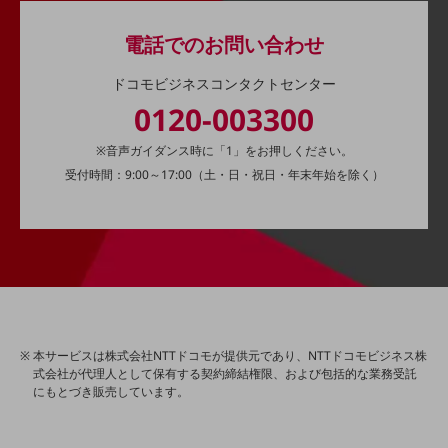
経営情報TOP
電話でのお問い合わせ
業績
ドコモビジネスコンタクトセンター
決算公告
0120-003300
電子公告
※音声ガイダンス時に「1」をお押しください。
基礎的電気通信役務損益明細表
受付時間：9:00～17:00（土・日・祝日・年末年始を除く）
採用情報
採用情報TOP
新卒採用
経験者採用
障がい者採用
人材育成制度
本サービスは株式会社NTTドコモが提供元であり、NTTドコモビジネス株
広告・協賛
式会社が代理人として保有する契約締結権限、および包括的な業務受託
広告
にもとづき販売しています。
協賛
NTTドコモグループ