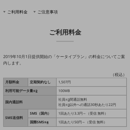
5G
ご利用料金
ご注意事項
IoT
AI
ご利用料金
データ利活用
運用管理
業務支援・マーケティング
2019年10月1日提供開始の「ケータイプラン」の料金についてご案
内します。
災害対策・BCP
課題・ニーズで探す
（税込）
課題・ニーズで探すTOP
月額料金
定期契約なし
1,507円
コミュニケーション・情報共有
利用可能データ量
100MB
※
2
マーケティング
社員
間通話無料
※
3
国内通話料
社員
以外への通話30秒あたり22円
※
3
業務効率化
SMS（国内）
1回あたり3.3円～（受信 無料）
SMS送信料
災害対策
国際SMS
1回あたり50円～（受信 無料）
※
4