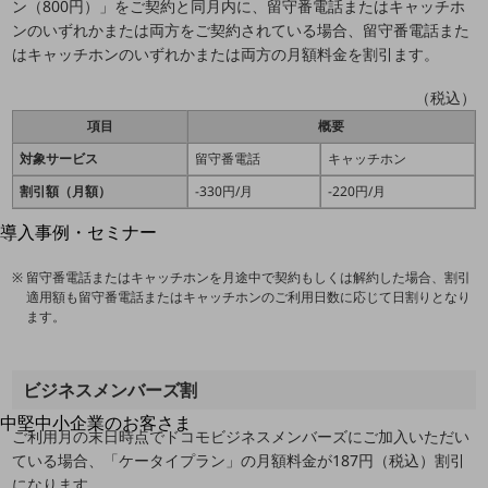
ン（800円）」をご契約と同月内に、留守番電話またはキャッチホ
運用保守・故障紛失サポート
ンのいずれかまたは両方をご契約されている場合、留守番電話また
はキャッチホンのいずれかまたは両方の月額料金を割引ます。
回線・ネットワーク
お手続き
（税込）
項目
概要
対象サービス
留守番電話
キャッチホン
割引額（月額）
-330円/月
-220円/月
別ウィンドウで開きます
サービスをご利用中のお客さま
導入事例・セミナー
導入事例TOP
留守番電話またはキャッチホンを月途中で契約もしくは解約した場合、割引
最新の導入事例や注目の導入事例をご紹介します
適用額も留守番電話またはキャッチホンのご利用日数に応じて日割りとなり
セミナー
ます。
開催・出展する各種セミナー、イベント情報をご紹介します
ビジネスメンバーズ割
中堅中小企業のお客さま
別ウィンドウで開きます
ご利用月の末日時点でドコモビジネスメンバーズにご加入いただい
NTTドコモビジネスウォッチ
ている場合、「ケータイプラン」の月額料金が187円（税込）割引
ビジネスお役立ち情報
になります。