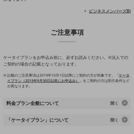
旬な話題やお役立ち資料などDXの課題を
ビジネスメンバーズ割
解決するヒントをお届けする記事サイト
新着記事
お役立ち資料ダウンロード
トレンド記事特集
ご注意事項
IT用語集
中堅中小企業向け
サービス・ソリューション
ケータイプランをお申込み前に、必ずお読みください。※法人での
課題やニーズに合ったサービスをご紹介し、
中堅中小企業のビジネスをサポート！
ご契約の場合の記載となっております。
お悩みから見つける
お悩みから見つけるTOP
記載のご注意事項は2019年10月1日以降にご契約の方が対象です。「
ケータ
イプラン（2019年9月30日以前にお申込み）
」をご契約の方は割引条件など
ネットワーク
が異なります。
モバイル・音声
料金プラン全般について
開く
バックオフィス
リモート・ハイブリッドワーク
「ケータイプラン」について
開く
セキュリティ