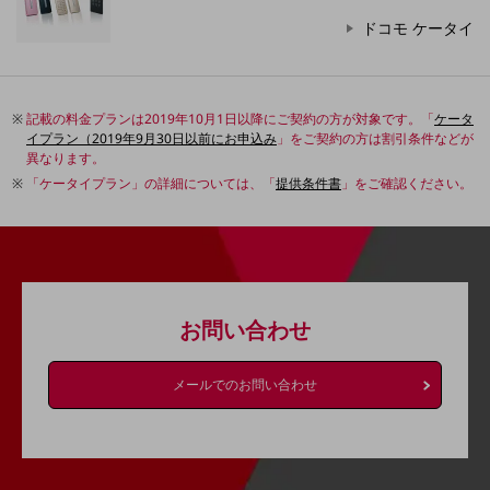
会社案内パンフレット
ドコモ ケータイ
ニュースルーム
ニュースルームTOP
ニュースリリース
記載の料金プランは2019年10月1日以降にご契約の方が対象です。「
ケータ
イプラン（2019年9月30日以前にお申込み
」をご契約の方は割引条件などが
地域からの発表
異なります。
重要なお知らせ
「ケータイプラン」の詳細については、「
提供条件書
」をご確認ください。
お知らせ
社外からの評価実績
サステナビリティ
サステナビリティTOP
お問い合わせ
NTTドコモビジネスグループのサステナビリティ
サステナビリティ基本方針
メールでのお問い合わせ
サステナビリティレポート
ダイバーシティ
経営情報