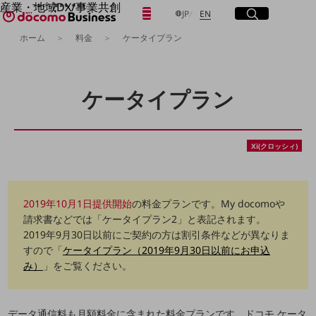
産業・地域DX/事業共創
日本語
English
メニュー
開く
サイト内検索
開く
JP
EN
OPEN HUB for Plural Futures
ホーム
料金
ケータイプラン
自律・分散・協調型社会の実現を目指し、
「社会可能性」を探究・実装する事業共創エコシステムです。
フリーワードを入力して探す
OPEN HUB for Plural Futuresとは
イベント/ウェビナー
ケータイプラン
記事コンテンツ
検索する
プレイヤー(カタリスト/パートナー企業)
事例
Smart World
フリーワードでNTTドコモビジネスの
Xi(クロッシィ)
取り組みを検索
産業・地域DXプラットフォーマーとして
企業と地域が持続成長する社会を目指します
Smart City
Smart Education
2019年10月1日提供開始
の料金プランです。My docomoや
Smart Healthcare
請求書などでは「ケータイプラン2」と表記されます。
Smart Industry
2019年9月30日以前にご契約の方は割引条件などが異なりま
Smart Mobility
すので「
ケータイプラン（2019年9月30日以前にお申込
Smart Worksite
み）
」をご覧ください。
生成AI(Generative AI)
地域の取り組み
地域社会を支える皆さまと地域課題の解決や
データ通信料も月額料金に含まれた料金プランです。ドコモ ケータ