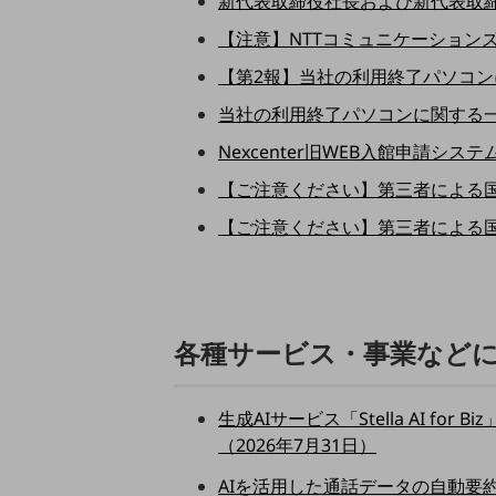
新代表取締役社長および新代表取締
一次産業
【注意】NTTコミュニケーションズ
医療・介護
【第2報】当社の利用終了パソコンに
観光
当社の利用終了パソコンに関する一部
教育
Nexcenter旧WEB入館申請シ
モビリティ
【ご注意ください】第三者による国際
製造・建設業
【ご注意ください】第三者による国際
小売業
キーワードで探す
モバイルTOP
法人向けスマホ・携帯に関する、
各種サービス・事業など
おすすめの機種、料金やサービスをご紹介
製品
製品TOP
生成AIサービス「Stella AI f
ビジネス向けスマートフォン
（2026年7月31日）
タフネススマートフォン
AIを活用した通話データの自動要約機能「