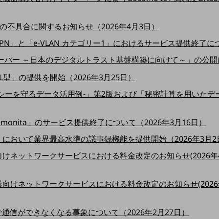
の不具合に関するお知らせ（2026年4月3日）
IP-VPN」と「e-VLAN カテゴリー1」におけるサービス提供終了に
ーパー ～日本のデジタルトラスト基盤構築に向けて～」の公開につ
L型」の提供を開始（2026年3月25日）
シーを守るデータ活用例-」第2版および「秘密計算を用いた
onita」のサービス提供終了について（2026年3月16日）
or Biz」において業界最高水準の議事録機能を提供開始（2026年3月
ネットワークサービスにおける料金改定のお知らせ(2026年4
向けネットワークサービスにおける料金改定のお知らせ(2026年
で通信ができなくなる事象について（2026年2月27日）