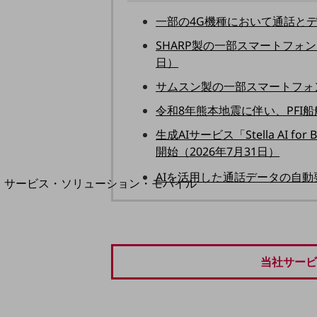
地域経済のさらなる活性化に取り組みます
自治体・地域社会との共創
一部の4G機種において通話とデ
LGPF(Local Government Platform)
SHARP製の一部スマートフォ
日）
サムスン製の一部スマートフォン
別ウィンドウで開きます
令和8年熊本地震に伴い、PFI
生成AIサービス「Stella AI
開始（2026年7月31日）
AIを活用した通話データの自動要約機
サービス・ソリューション・モバイル
サービス・ソリューションTOP
DXに関する課題を解決する
サービス・ソリューションをご紹介
カテゴリーで探す
当社サービ
カテゴリーで探すTOP
ネットワーク・モバイル