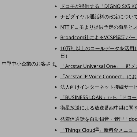
導入事例TOP
ドコモが提供する「DIGNO SX5 K
最新の導入事例や注目の導入事例をご紹介します
ナビダイヤル通話料の改定について（
セミナー
NTTドコモより提供予定の衛星とス
開催・出展する各種セミナー、イベント情報をご紹介します
Broadcom社によるVCSP認定パ
10万社以上のコールデータを活用し、顧
日）
中堅中小企業のお客さま
「Arcstar Universal O
NTTドコモビジネスウォッチ
「Arcstar IP Voice Connec
ビジネスお役立ち情報
法人向けインターネット接続サービス
旬な話題やお役立ち資料などDXの課題を
解決するヒントをお届けする記事サイト
「BUSINESS LOAN」から「ド
新着記事
お役立ち資料ダウンロード
衛星放送による放送番組中継に関する
トレンド記事特集
IT用語集
発着信通話を自動録音・管理「docomo 
中堅中小企業向け
®
「Things Cloud
」新料金メニューの
サービス・ソリューション