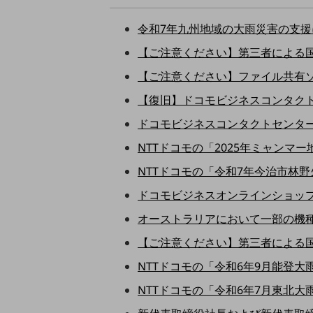
マーケティング
業務効率化
令和7年九州地域の大雨災害の支援に
【ご注意ください】第三者による国際
災害対策
【ご注意ください】ファイル共有ソフ
職場環境整備
【復旧】ドコモビジネスコンタクトセ
地域共創・地方創生
ドコモビジネスコンタクトセンター
セキュリティ対策
NTTドコモの「2025年ミャンマー
遠隔監視
NTTドコモの「令和7年今治市林野
顧客体験（CX）改善
ドコモビジネスオンラインショップに
自動化・省電化
オーストラリアにおいて一部の機種で
人材不足解消
【ご注意ください】第三者による国際
業種・業態で探す
業種・業態で探すTOP
NTTドコモの「令和6年9月能登大
自治体
NTTドコモの「令和6年7月東北大