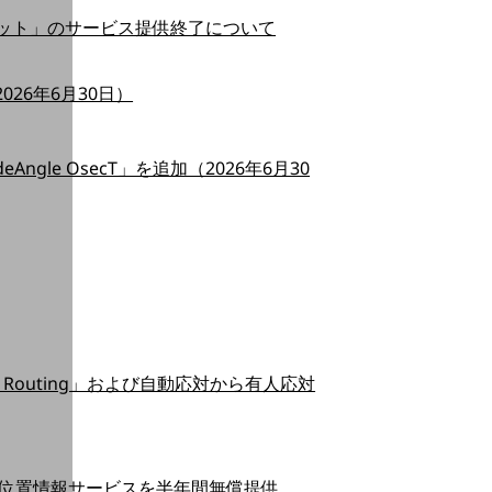
TMセット」のサービス提供終了について
026年6月30日）
gle OsecT」を追加（2026年6月30
Routing」および自動応対から有人応対
SS位置情報サービスを半年間無償提供