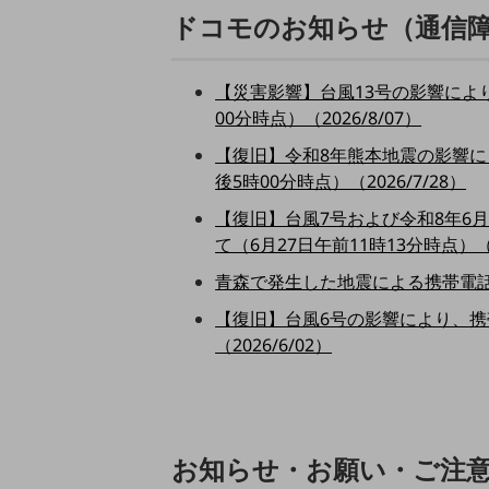
クラウド・データセンター
ドコモのお知らせ（通信
電話・映像コミュニケーション
セキュリティ
【災害影響】台風13号の影響によ
00分時点）（2026/8/07）
5G
【復旧】令和8年熊本地震の影響に
IoT
後5時00分時点）（2026/7/28）
AI
【復旧】台風7号および令和8年6
て（6月27日午前11時13分時点）（20
データ利活用
青森で発生した地震による携帯電話サ
運用管理
【復旧】台風6号の影響により、携
業務支援・マーケティング
（2026/6/02）
災害対策・BCP
課題・ニーズで探す
課題・ニーズで探すTOP
コミュニケーション・情報共有
お知らせ・お願い・ご注