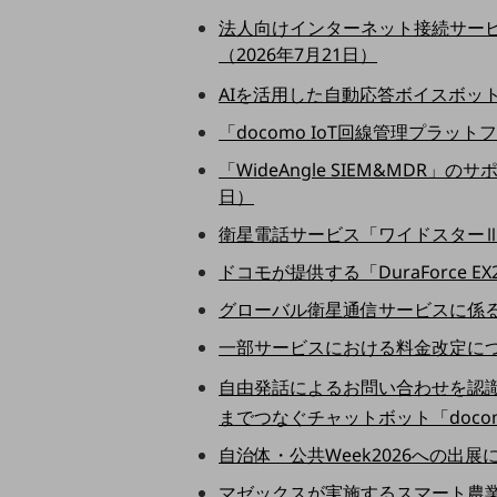
データ通信製品
法人向けインターネット接続サービス「
（2026年7月21日）
ドコモケータイ
AIを活用した自動応答ボイスボットサービ
5G対応ホームルーター
「docomo IoT回線管理プラット
通信モジュール製品
「WideAngle SIEM&MDR」
衛星携帯電話
日）
IOT完了済みメーカーブランド製品
衛星電話サービス「ワイドスターⅢ
料金
ドコモが提供する「DuraForce E
料金TOP
グローバル衛星通信サービスに係る
ドコモBiz データ無制限 ドコモ MAX ドコモ mini ドコモBiz かけ放題
一部サービスにおける料金改定につい
ケータイプラン
自由発話によるお問い合わせを認識し、適切
5Gデータプラス
までつなぐチャットボット「docomo b
データプラス
自治体・公共Week2026への出展に
IoT向け回線料金
マゼックスが実施するスマート農業機