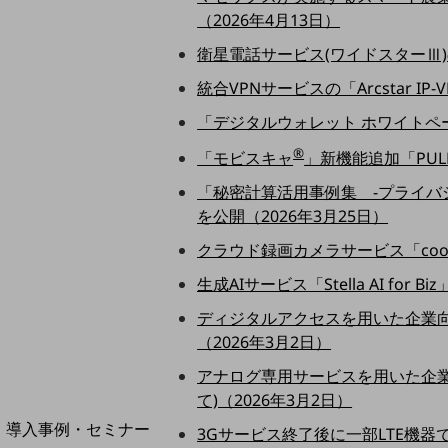
（2026年4月13日）
home5Gプラン
モバイルサービス
衛星電話サービス(ワイドスターⅢ)
端末の一元管理
統合VPNサービスの「Arcstar 
セキュリティ
「デジタルウォレット ホワイトペ
運用保守・故障紛失サポート
®
「モビスキャ
」新機能追加「PUL
回線・ネットワーク
「秘密計算活用事例集 -プライバ
お手続き
を公開（2026年3月25日）
クラウド録画カメラサービス「coom
生成AIサービス「Stella AI f
ディジタルアクセスを用いた企業向け
（2026年3月2日）
アナログ専用サービスを用いた企業
て)（2026年3月2日）
別ウィンドウで開きます
サービスをご利用中のお客さま
導入事例・セミナー
3Gサービス終了後に一部LTE機器