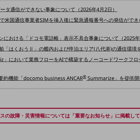
ータ通信ができない事象について（2026年4月2日）
ンで米国通信事業者SIMを挿入後に緊急通報番号への発信ができな
における「ドコモ電話帳」表示不具合事象について（2025年1
船舶「はくおうⅡ」の艦内および停泊エリア(八代港)の通信環境を整
 for Biz」において業務フローをAIで構築するノーコードワークフロー
®
能「docomo business ANCAR
Summarize」を提供開
スの故障・災害情報については「重要なお知らせ」に掲載して