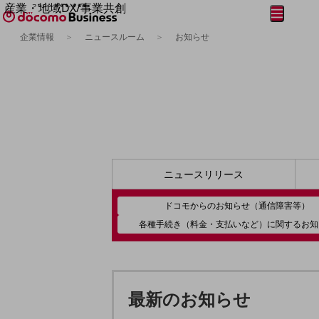
産業・地域DX/事業共創
メニュー
開く
OPEN HUB for Plural Futures
企業情報
ニュースルーム
お知らせ
自律・分散・協調型社会の実現を目指し、
フリーワードを入力して探す
「社会可能性」を探究・実装する事業共創エコシステムです。
OPEN HUB for Plural Futuresとは
イベント/ウェビナー
記事コンテンツ
プレイヤー(カタリスト/パートナー企業)
事例
Smart World
フリーワードでNTTドコモビジネスの
取り組みを検索
産業・地域DXプラットフォーマーとして
ニュース
リリース
企業と地域が持続成長する社会を目指します
Smart City
ドコモからのお知らせ
（通信障害等）
Smart Education
Smart Healthcare
各種手続き（料金・支払いなど）に関するお知
Smart Industry
Smart Mobility
Smart Worksite
生成AI(Generative AI)
地域の取り組み
最新のお知らせ
地域社会を支える皆さまと地域課題の解決や