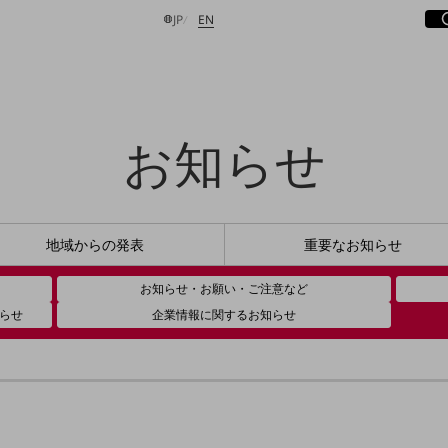
サ
開
日本語
English
JP
EN
お知らせ
検索する
地域からの
発表
重要な
お知らせ
お知らせ・お願い・ご注意など
らせ
企業情報に関する
お知らせ