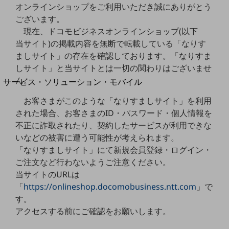
地域経済のさらなる活性化に取り組みます
オンラインショップをご利用いただき誠にありがとう
自治体・地域社会との共創
ございます。
LGPF(Local Government Platform)
現在、ドコモビジネスオンラインショップ(以下
当サイト)の掲載内容を無断で転載している「なりす
別ウィンドウで開きます
ましサイト」の存在を確認しております。「なりすま
しサイト」と当サイトとは一切の関わりはございませ
ん。
サービス・ソリューション・モバイル
サービス・ソリューションTOP
お客さまがこのような「なりすましサイト」を利用
DXに関する課題を解決する
された場合、お客さまのID・パスワード・個人情報を
サービス・ソリューションをご紹介
不正に詐取されたり、契約したサービスが利用できな
カテゴリーで探す
いなどの被害に遭う可能性が考えられます。
カテゴリーで探すTOP
「なりすましサイト」にて新規会員登録・ログイン・
ネットワーク・モバイル
ご注文など行わないようご注意ください。
当サイトのURLは
クラウド・データセンター
「
https://onlineshop.docomobusiness.ntt.com
」で
す。
電話・映像コミュニケーション
アクセスする前にご確認をお願いします。
セキュリティ