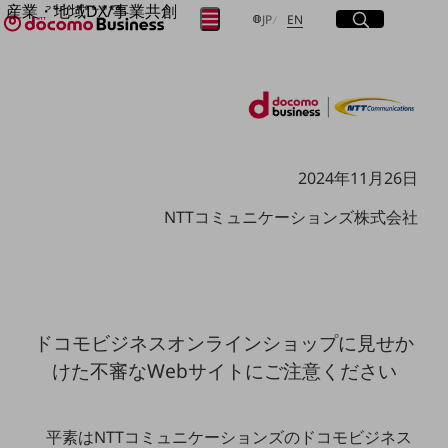
産業・地域DX/事業共創
サイト内検索
開く
日本語
English
メニュー
開く
JP
EN
OPEN HUB for Plural Futures
自律・分散・協調型社会の実現を目指し、
フリーワードを入力して探す
「社会可能性」を探究・実装する事業共創エコシステムです。
OPEN HUB for Plural Futuresとは
イベント/ウェビナー
検索する
記事コンテンツ
プレイヤー(カタリスト/パートナー企業)
2024年11月26日
事例
Smart World
フリーワードでNTTドコモビジネスの
NTTコミュニケーションズ株式会社
取り組みを検索
産業・地域DXプラットフォーマーとして
企業と地域が持続成長する社会を目指します
Smart City
Smart Education
Smart Healthcare
Smart Industry
ドコモビジネスオンラインショップに見せか
Smart Mobility
Smart Worksite
けた不審なWebサイトにご注意ください
生成AI(Generative AI)
地域の取り組み
平素はNTTコミュニケーションズのドコモビジネス
地域社会を支える皆さまと地域課題の解決や