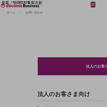
産業・地域DX/事業共創
メニュー
開く
OPEN HUB for Plural Futures
ホーム
お問い合わせ
自律・分散・協調型社会の実現を目指し、
フリーワードを入力して探す
「社会可能性」を探究・実装する事業共創エコシステムです。
OPEN HUB for Plural Futuresとは
イベント/ウェビナー
記事コンテンツ
プレイヤー(カタリスト/パートナー企業)
事例
Smart World
フリーワードでNTTドコモビジネスの
取り組みを検索
産業・地域DXプラットフォーマーとして
企業と地域が持続成長する社会を目指します
Smart City
法人のお客
Smart Education
Smart Healthcare
Smart Industry
Smart Mobility
Smart Worksite
生成AI(Generative AI)
法人のお客さま向け
地域の取り組み
地域社会を支える皆さまと地域課題の解決や