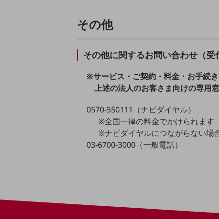
マーケティング
業務効率化
その他
災害対策
その他に関するお問い合わせ（受付時
職場環境整備
地域共創・地方創生
※サービス・ご契約・料金・お手続き
上述の法人のお客さま向けの専用
セキュリティ対策
0570-550111（ナビダイヤル）
遠隔監視
※全国一律の料金でかけられます
顧客体験（CX）改善
※ナビダイヤルにつながらない場
03-6700-3000（一般電話）
自動化・省電化
人材不足解消
業種・業態で探す
業種・業態で探すTOP
自治体