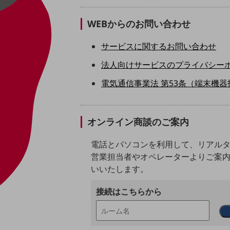
クラウド・データセンター
電話・映像コミュニケーション
WEBからのお問い合わせ
セキュリティ
サービスに関するお問い合わせ
5G
法人向けサービスのプライバシー
IoT
電気通信事業法 第53条（端末機
AI
データ利活用
オンライン商談のご案内
運用管理
電話とパソコンを利用して、リアル
業務支援・マーケティング
営業担当者やオペレーターよりご案
いいたします。
災害対策・BCP
課題・ニーズで探す
接続はこちらから
課題・ニーズで探すTOP
コミュニケーション・情報共有