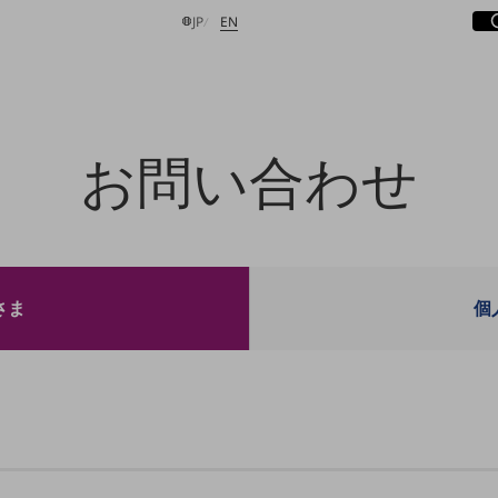
サ
開
日本語
English
JP
EN
お問い合わせ
検索する
さま
個