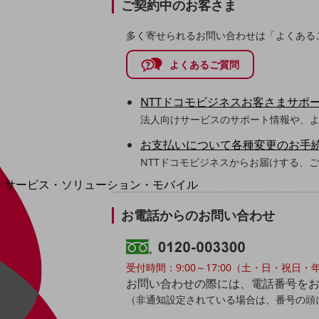
ご契約中のお客さま
地域経済のさらなる活性化に取り組みます
自治体・地域社会との共創
LGPF(Local Government Platform)
多く寄せられるお問い合わせは「よくある
よくあるご質問
NTTドコモビジネスお客さまサポ
別ウィンドウで開きます
法人向けサービスのサポート情報や、
お支払いについて各種変更のお手
NTTドコモビジネスからお届けする、
サービス・ソリューション・モバイル
サービス・ソリューションTOP
お電話からのお問い合わせ
DXに関する課題を解決する
サービス・ソリューションをご紹介
カテゴリーで探す
受付時間：9:00～17:00（土・日・祝日
カテゴリーで探すTOP
お問い合わせの際には、電話番号を
ネットワーク・モバイル
（非通知設定されている場合は、番号の頭に