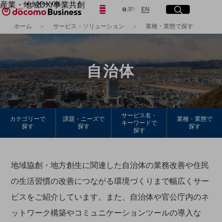
産業・地域DX/事業共創
日本語
English
メニュー
開く
サイト内検索
開く
JP
EN
OPEN HUB for Plural Futures
ホーム
サービス・ソリューション
業種・業態で探す
自律・分散・協調型社会の実現を目指し、
フリーワードを入力して探す
「社会可能性」を探究・実装する事業共創エコシステムです。
OPEN HUB for Plural Futuresとは
イベント/ウェビナー
自治体
記事コンテンツ
検索する
プレイヤー(カタリスト/パートナー企業)
事例
Smart World
フリーワードでNTTドコモビジネスの
取り組みを検索
産業・地域DXプラットフォーマーとして
サービス名・
カテゴリーで
課題・ニーズで
業種・業態で
キーワードで
企業と地域が持続成長する社会を目指します
探す
探す
探す
探す
Smart City
Smart Education
Smart Healthcare
Smart Industry
地域協創・地方創生に関連した自治体の業務改善や住民
Smart Mobility
Smart Worksite
の生活習慣の改善につながる環境づくりまで幅広くサー
生成AI(Generative AI)
ビスをご紹介しています。また、自治体や官公庁内のネ
地域の取り組み
ットワーク構築やコミュニケーションツールの導入な
地域社会を支える皆さまと地域課題の解決や