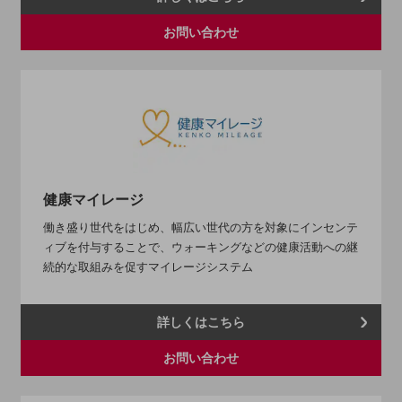
通信モジュール製品
お問い合わせ
衛星携帯電話
IOT完了済みメーカーブランド製品
料金
料金TOP
ドコモBiz データ無制限 ドコモ MAX ドコモ mini ドコモBiz かけ放題
ケータイプラン
健康マイレージ
5Gデータプラス
働き盛り世代をはじめ、幅広い世代の方を対象にインセンテ
ィブを付与することで、ウォーキングなどの健康活動への継
データプラス
続的な取組みを促すマイレージシステム
IoT向け回線料金
home5Gプラン
詳しくはこちら
モバイルサービス
端末の一元管理
お問い合わせ
セキュリティ