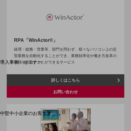
運用保守・故障紛失サポート
回線・ネットワーク
お手続き
RPA「WinActor®」
経理・総務・営業等、部門を問わず、様々なパソコン上の定
型業務を自動化することができ、業務効率化や働き方改革の
別ウィンドウで開きます
サービスをご利用中のお客さま
導入事例・セミナー
実現を目指すことができるサービス
導入事例TOP
最新の導入事例や注目の導入事例をご紹介します
詳しくはこちら
セミナー
お問い合わせ
開催・出展する各種セミナー、イベント情報をご紹介します
中堅中小企業のお客さま
別ウィンドウで開きます
NTTドコモビジネスウォッチ
ビジネスお役立ち情報