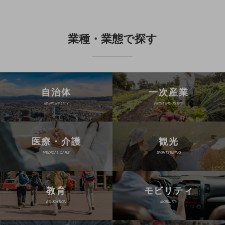
経営情報TOP
業績
業種・業態で探す
決算公告
電子公告
基礎的電気通信役務損益明細表
自治体
一次産業
採用情報
採用情報TOP
MUNICIPALITY
FIRST INDUSTRY
新卒採用
経験者採用
医療・介護
観光
MEDICAL CARE
SIGHTSEEING
障がい者採用
人材育成制度
広告・協賛
教育
モビリティ
広告
EDUCATION
MOBILITY
協賛
NTTドコモグループ