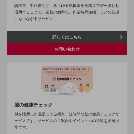
請求書、申込書など、あらゆる紙帳票を高精度でデータ化し
その他のお悩みはこちら
活用することで、業務の効率化、作業時間短縮、ミスの低減
業界から見つける
業界から見つけるTOP
にもつながるサービス
製造業
詳しくはこちら
小売・卸売業
お問い合わせ
運輸業
建設業
地域産業
その他の業界はこちら
ゲーム感覚で見つける
ビジネスお悩み診断
NTTドコモビジネス
脳の健康チェック
オンラインショップ
AIを活用した電話による簡単・短時間な脳の健康チェックサ
モバイル・ICTサービスをオンラインで
ービスです。サービスのご案内やイベントへの送客を実施可
相談・申し込みができるバーチャルショップ
能です。
法人向けモバイルトップ