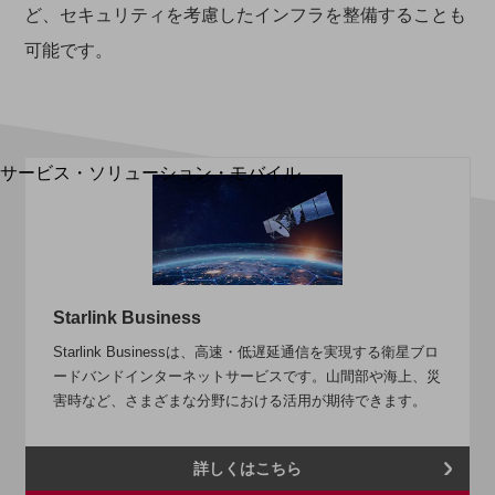
地域経済のさらなる活性化に取り組みます
ど、セキュリティを考慮したインフラを整備することも
自治体・地域社会との共創
LGPF(Local Government Platform)
可能です。
別ウィンドウで開きます
サービス・ソリューション・モバイル
サービス・ソリューションTOP
DXに関する課題を解決する
サービス・ソリューションをご紹介
カテゴリーで探す
カテゴリーで探すTOP
Starlink Business
ネットワーク・モバイル
Starlink Businessは、高速・低遅延通信を実現する衛星ブロ
ードバンドインターネットサービスです。山間部や海上、災
クラウド・データセンター
害時など、さまざまな分野における活用が期待できます。
電話・映像コミュニケーション
セキュリティ
詳しくはこちら