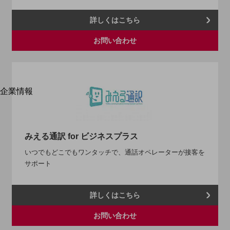
はじめての方へ
サービス・商品を探す
詳しくはこちら
新規会員登録/ログインはこちら
100回線以上のお問い合わせ・お見積りはこちら
お問い合わせ
別ウィンドウで開きます
企業情報
企業情報TOP
会社案内
会社案内TOP
みえる通訳 for ビジネスプラス
組織
いつでもどこでもワンタッチで、通話オペレーターが接客を
沿革
サポート
社長からのご挨拶
詳しくはこちら
事業拠点
お問い合わせ
グループ会社