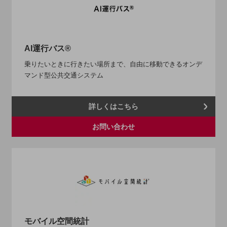
職場環境整備
地域共創・地方創生
セキュリティ対策
AI運行バス®
遠隔監視
乗りたいときに行きたい場所まで、自由に移動できるオンデ
マンド型公共交通システム
顧客体験（CX）改善
自動化・省電化
詳しくはこちら
人材不足解消
業種・業態で探す
お問い合わせ
業種・業態で探すTOP
自治体
一次産業
医療・介護
観光
モバイル空間統計