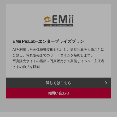
会社案内パンフレット
ニュースルーム
ニュースルームTOP
ニュースリリース
地域からの発表
EMii PicLab–エンタープライズプラン
重要なお知らせ
AIを利用した画像認識技術を活用し、撮影写真を人物ごとに
お知らせ
分類し、写真販売までのリードタイムを短縮します。
写真販売サイトの構築～写真販売まで実施しイベント主催者
社外からの評価実績
さまの負担を軽減
サステナビリティ
サステナビリティTOP
NTTドコモビジネスグループのサステナビリティ
詳しくはこちら
サステナビリティ基本方針
お問い合わせ
サステナビリティレポート
ダイバーシティ
経営情報