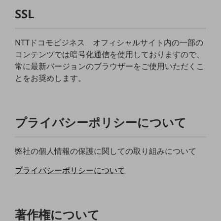
教育
SSL
モビリティ
NTTドコモビジネス オフィシャルサイト内の一部の
製造・建設業
コンテンツでは暗号化通信を使用しておりますので、
小売業
常に最新バージョンのブラウザーをご使用いただくこ
キーワードで探す
とをお奨めします。
モバイルTOP
法人向けスマホ・携帯に関する、
おすすめの機種、料金やサービスをご紹介
製品
プライバシーポリシーについて
製品TOP
ビジネス向けスマートフォン
弊社の個人情報の保護に関しての取り組みについて
タフネススマートフォン
プライバシーポリシーについて
データ通信製品
ドコモケータイ
著作権について
5G対応ホームルーター