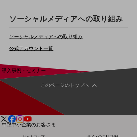
セキュリティ
運用保守・故障紛失サポート
ソーシャルメディアへの取り組み
回線・ネットワーク
お手続き
ソーシャルメディアへの取り組み
公式アカウント一覧
別ウィンドウで開きます
サービスをご利用中のお客さま
導入事例・セミナー
導入事例TOP
このページのトップへ
最新の導入事例や注目の導入事例をご紹介します
セミナー
開催・出展する各種セミナー、イベント情報をご紹介します
別ウィンドウで開きます
中堅中小企業のお客さま
NTTドコモビジネスウォッチ
サイトマップ
サイトのご利用条件