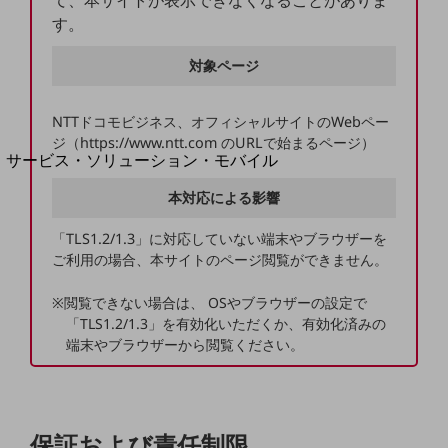
て、本サイトが表示できなくなることがありま
地域経済のさらなる活性化に取り組みます
す。
自治体・地域社会との共創
LGPF(Local Government Platform)
対象ページ
別ウィンドウで開きます
NTTドコモビジネス、オフィシャルサイトのWebペー
ジ（https://www.ntt.com のURLで始まるページ）
サービス・ソリューション・モバイル
サービス・ソリューションTOP
本対応による影響
DXに関する課題を解決する
サービス・ソリューションをご紹介
「TLS1.2/1.3」に対応していない端末やブラウザーを
カテゴリーで探す
ご利用の場合、本サイトのページ閲覧ができません。
カテゴリーで探すTOP
※閲覧できない場合は、 OSやブラウザーの設定で
ネットワーク・モバイル
「TLS1.2/1.3」を有効化いただくか、有効化済みの
端末やブラウザーから閲覧ください。
クラウド・データセンター
電話・映像コミュニケーション
セキュリティ
保証および責任制限