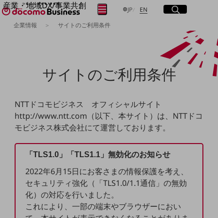
産業・地域DX/事業共創
サイト内検索
開く
日本語
English
メニュー
開く
JP
EN
OPEN HUB for Plural Futures
企業情報
サイトのご利用条件
自律・分散・協調型社会の実現を目指し、
フリーワードを入力して探す
「社会可能性」を探究・実装する事業共創エコシステムです。
OPEN HUB for Plural Futuresとは
イベント/ウェビナー
検索する
サイトのご利用条件
記事コンテンツ
プレイヤー(カタリスト/パートナー企業)
事例
Smart World
フリーワードでNTTドコモビジネスの
NTTドコモビジネス オフィシャルサイト
取り組みを検索
産業・地域DXプラットフォーマーとして
http://www.ntt.com（以下、本サイト）は、NTTドコ
企業と地域が持続成長する社会を目指します
モビジネス株式会社にて運営しております。
Smart City
Smart Education
Smart Healthcare
「TLS1.0」「TLS1.1」無効化のお知らせ
Smart Industry
Smart Mobility
2022年6月15日にお客さまの情報保護を考え、
Smart Worksite
セキュリティ強化（「TLS1.0/1.1通信」の無効
生成AI(Generative AI)
化）の対応を行いました。
地域の取り組み
これにより、一部の端末やブラウザーにおい
地域社会を支える皆さまと地域課題の解決や