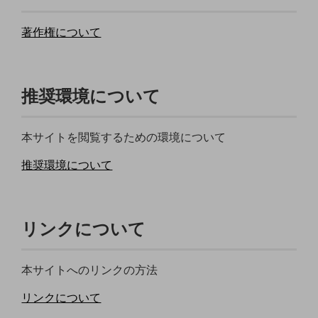
通信モジュール製品
著作権について
衛星携帯電話
IOT完了済みメーカーブランド製品
推奨環境について
料金
料金TOP
ドコモBiz データ無制限 ドコモ MAX ドコモ mini ドコモBiz かけ放題
本サイトを閲覧するための環境について
ケータイプラン
推奨環境について
5Gデータプラス
データプラス
リンクについて
IoT向け回線料金
home5Gプラン
本サイトへのリンクの方法
モバイルサービス
端末の一元管理
リンクについて