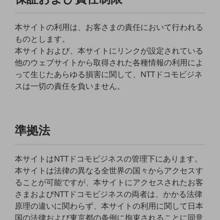
5G
IoT
本サイトの利用は、お客さまの責任において行われる
ものとします。
AI
本サイトおよび、本サイトにリンクが設定されている
データ利活用
他のウェブサイトから取得された各種情報の利用によ
って生じたあらゆる損害に関して、NTTドコモビジネ
運用管理
スは一切の責任を負いません。
業務支援・マーケティング
災害対策・BCP
課題・ニーズで探す
準拠法
課題・ニーズで探すTOP
コミュニケーション・情報共有
本サイトはNTTドコモビジネスの管理下にあります。
本サイトは法律の異なる全世界の国々からアクセスす
マーケティング
ることが可能ですが、本サイトにアクセスされたお客
業務効率化
さまおよびNTTドコモビジネスの両者は、かかる法律
原理の違いに関わらず、本サイトの利用に関して日本
災害対策
国の法律および東京都の条例に拘束されることに同意