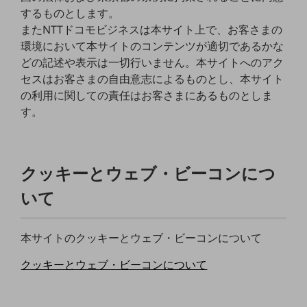
職場環境整備
するものとします。
またNTTドコモビジネスは本サイト上で、お客さまの
地域共創・地方創生
環境において本サイトのコンテンツが適切であるかな
セキュリティ対策
どの記述や表示は一切行いません。本サイトへのアク
セスはお客さまの自由意志によるものとし、本サイト
遠隔監視
の利用に関しての責任はお客さまにあるものとしま
す。
顧客体験（CX）改善
自動化・省電化
人材不足解消
クッキーとウェブ・ビーコンにつ
業種・業態で探す
業種・業態で探すTOP
いて
自治体
本サイトのクッキーとウェブ・ビーコンについて
一次産業
クッキーとウェブ・ビーコンについて
医療・介護
観光