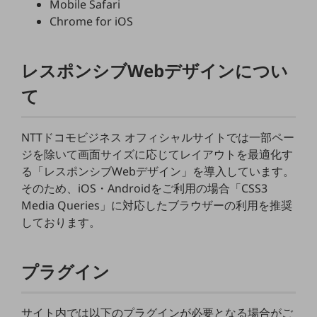
Mobile Safari
職場環境整備
Chrome for iOS
地域共創・地方創生
セキュリティ対策
レスポンシブWebデザインについ
遠隔監視
て
顧客体験（CX）改善
NTTドコモビジネス オフィシャルサイトでは一部ペー
自動化・省電化
ジを除いて画面サイズに応じてレイアウトを最適化す
人材不足解消
る「レスポンシブWebデザイン」を導入しています。
業種・業態で探す
そのため、iOS・Androidをご利用の場合「CSS3
業種・業態で探すTOP
Media Queries」に対応したブラウザーの利用を推奨
しております。
自治体
一次産業
プラグイン
医療・介護
観光
サイト内では以下のプラグインが必要となる場合がご