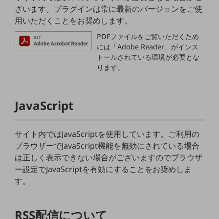
教育
ざいます。プラグインは常に最新のバージョンをご使
用いただくことをお奨めします。
モビリティ
PDFファイルをご覧いただくため
製造・建設業
には「Adobe Reader」がインス
トールされている環境が必要とな
小売業
ります。
キーワードで探す
モバイルTOP
法人向けスマホ・携帯に関する、
JavaScript
おすすめの機種、料金やサービスをご紹介
製品
製品TOP
サイト内ではJavaScriptを使用しています。ご利用の
ブラウザーでJavaScript機能を無効にされている場合
ビジネス向けスマートフォン
は正しく表示できない場合がございますのでブラウザ
タフネススマートフォン
ー設定でJavaScriptを有効にすることをお奨めしま
す。
データ通信製品
ドコモケータイ
RSS配信について
5G対応ホームルーター