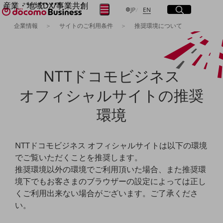
産業・地域DX/事業共創
サイト内検索
開く
日本語
English
メニュー
開く
JP
EN
OPEN HUB for Plural Futures
企業情報
サイトのご利用条件
推奨環境について
自律・分散・協調型社会の実現を目指し、
フリーワードを入力して探す
「社会可能性」を探究・実装する事業共創エコシステムです。
OPEN HUB for Plural Futuresとは
イベント/ウェビナー
検索する
NTTドコモビジネス
記事コンテンツ
プレイヤー(カタリスト/パートナー企業)
事例
オフィシャルサイトの推奨
Smart World
フリーワードでNTTドコモビジネスの
環境
取り組みを検索
産業・地域DXプラットフォーマーとして
企業と地域が持続成長する社会を目指します
Smart City
Smart Education
NTTドコモビジネス オフィシャルサイトは以下の環境
Smart Healthcare
でご覧いただくことを推奨します。
Smart Industry
推奨環境以外の環境でご利用頂いた場合、また推奨環
Smart Mobility
Smart Worksite
境下でもお客さまのブラウザーの設定によっては正し
生成AI(Generative AI)
くご利用出来ない場合がございます。ご了承くださ
地域の取り組み
い。
地域社会を支える皆さまと地域課題の解決や