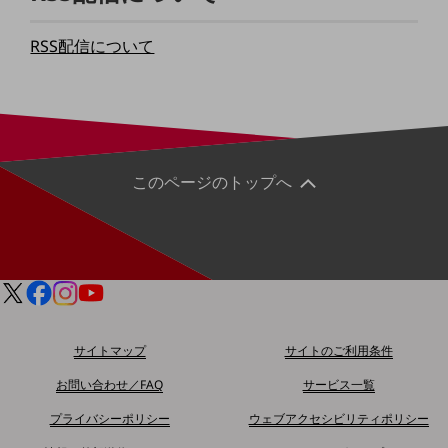
通信モジュール製品
RSS配信について
衛星携帯電話
IOT完了済みメーカーブランド製品
料金
料金TOP
このページのトップへ
ドコモBiz データ無制限 ドコモ MAX ドコモ mini ドコモBiz かけ放題
ケータイプラン
5Gデータプラス
データプラス
IoT向け回線料金
サイトマップ
サイトのご利用条件
home5Gプラン
お問い合わせ／FAQ
サービス一覧
モバイルサービス
端末の一元管理
プライバシーポリシー
ウェブアクセシビリティポリシー