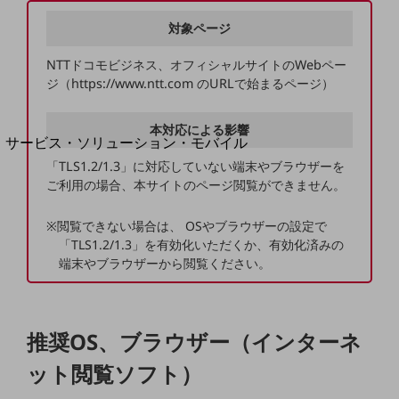
地域経済のさらなる活性化に取り組みます
自治体・地域社会との共創
対象ページ
LGPF(Local Government Platform)
NTTドコモビジネス、オフィシャルサイトのWebペー
ジ（https://www.ntt.com のURLで始まるページ）
別ウィンドウで開きます
本対応による影響
サービス・ソリューション・モバイル
サービス・ソリューションTOP
「TLS1.2/1.3」に対応していない端末やブラウザーを
ご利用の場合、本サイトのページ閲覧ができません。
DXに関する課題を解決する
サービス・ソリューションをご紹介
※閲覧できない場合は、 OSやブラウザーの設定で
カテゴリーで探す
「TLS1.2/1.3」を有効化いただくか、有効化済みの
カテゴリーで探すTOP
端末やブラウザーから閲覧ください。
ネットワーク・モバイル
クラウド・データセンター
推奨OS、ブラウザー（インターネ
電話・映像コミュニケーション
ット閲覧ソフト）
セキュリティ