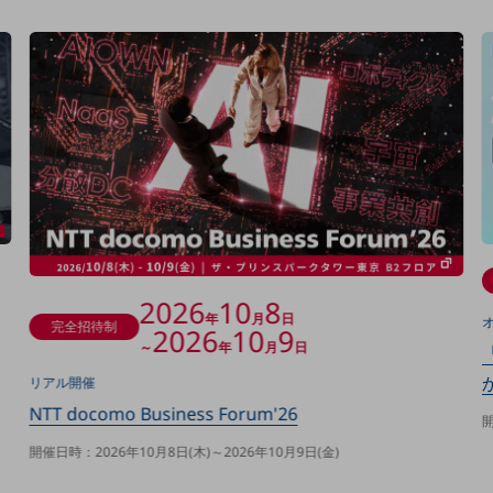
決算公告
電子公告
基礎的電気通信役務損益明細表
採用情報
採用情報TOP
新卒採用
経験者採用
障がい者採用
2026
10
8
人材育成制度
年
月
日
完全招待制
2026
10
9
広告・協賛
～
年
月
日
広告
リアル開催
協賛
NTT docomo Business Forum'26
開
NTTドコモグループ
開催日時：2026年10月8日(木)～2026年10月9日(金)