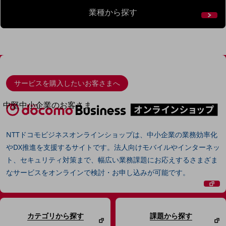
導入事例TOP
業種から探す
最新の導入事例や注目の導入事例をご紹介します
セミナー
開催・出展する各種セミナー、イベント情報をご紹介します
サービスを購入したいお客さまへ
中堅中小企業のお客さま
NTTドコモビジネスウォッチ
ビジネスお役立ち情報
NTTドコモビジネスオンラインショップは、中小企業の業務効率化
旬な話題やお役立ち資料などDXの課題を
やDX推進を支援するサイトです。法人向けモバイルやインターネッ
解決するヒントをお届けする記事サイト
ト、セキュリティ対策まで、幅広い業務課題にお応えするさまざま
新着記事
なサービスをオンラインで検討・お申し込みが可能です。
お役立ち資料ダウンロード
トレンド記事特集
IT用語集
中堅中小企業向け
サービス・ソリューション
カテゴリから探す
課題から探す