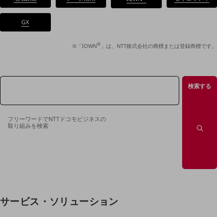
データ通信製品
GX
ドコモケータイ
®
5G対応ホームルーター
※「IOWN
」は、NTT株式会社の商標または登録商標です。
通信モジュール製品
衛星携帯電話
検索する
IOT完了済みメーカーブランド製品
料金
フリーワードでNTTドコモビジネスの
料金TOP
取り組みを検索
ドコモBiz データ無制限 ドコモ MAX ドコモ mini ドコモBiz かけ放題
ケータイプラン
5Gデータプラス
データプラス
サービス・ソリューション
IoT向け回線料金