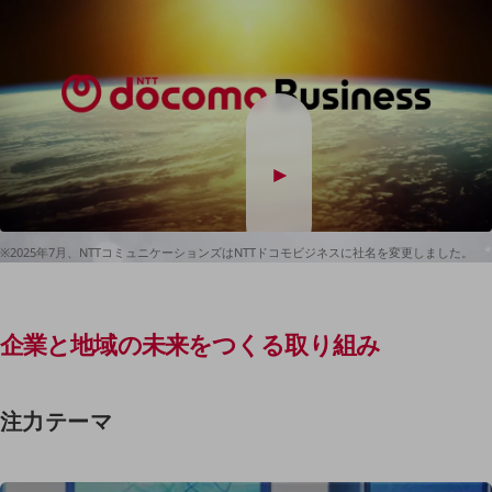
マーケティング
業務効率化
災害対策
職場環境整備
地域共創・地方創生
セキュリティ対策
遠隔監視
※2025年7月、NTTコミュニケーションズはNTTドコモビジネスに社名を変更しました。
顧客体験（CX）改善
自動化・省電化
企業と地域の未来をつくる取り組み
人材不足解消
業種・業態で探す
業種・業態で探すTOP
注力テーマ
自治体