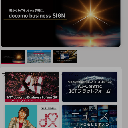
地域経済のさらなる活性化に取り組みます
自治体・地域社会との共創
LGPF(Local Government Platform)
別ウィンドウで開きます
サービス・ソリューション・モバイル
サービス・ソリューションTOP
DXに関する課題を解決する
サービス・ソリューションをご紹介
カテゴリーで探す
カテゴリーで探すTOP
ネットワーク・モバイル