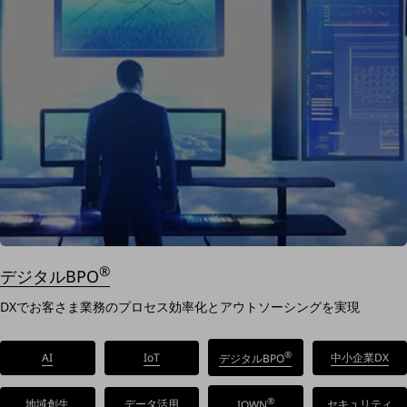
一次産業
医療・介護
観光
教育
モビリティ
製造・建設業
小売業
キーワードで探す
モバイルTOP
®
法人向けスマホ・携帯に関する、
デジタルBPO
おすすめの機種、料金やサービスをご紹介
DXでお客さま業務のプロセス効率化とアウトソーシングを実現
製品
製品TOP
®
AI
IoT
中小企業DX
デジタルBPO
ビジネス向けスマートフォン
タフネススマートフォン
®
地域創生
データ活用
セキュリティ
IOWN