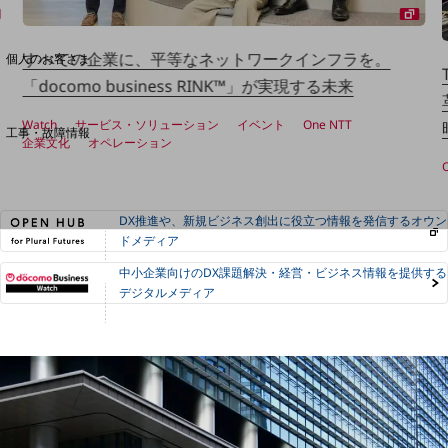
料金分析(ご利用料金管理サービス)
Web明細(My docomo)
すべての企業に、平等なネットワークインフラを。
個人のお客さま
NTTドコモ
「docomo business RINK™」が実現する未来
OCNなど
Watch
サービス・ソリューション
イベント
One NTT
工事・故障情報
企業文化
オペレーション
お客さまサポートサイト
SDPFナレッジセンター
NTTドコモ 通信障害情報
DX推進や、新規ビジネス創出に役立つ情報を発信するオウン
ドメディア
中小企業向けのDX課題解決・経営・ビジネス情報を提供する
デジタルメディア