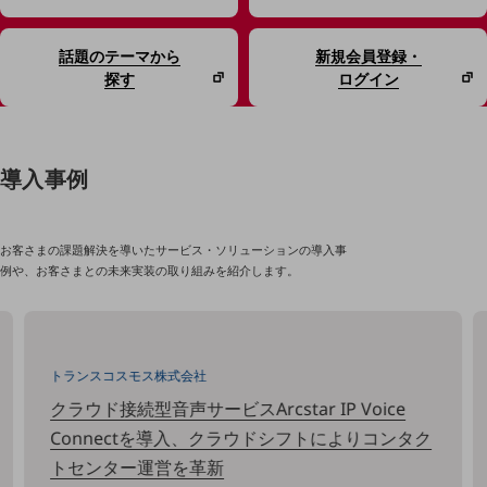
課題やニーズに合ったサービスをご紹介し、
中堅中小企業のビジネスをサポート！
話題のテーマから
新規会員登録・
お悩みから見つける
探す
ログイン
お悩みから見つけるTOP
ネットワーク
モバイル・音声
導入事例
バックオフィス
リモート・ハイブリッドワーク
お客さまの課題解決を導いたサービス・ソリューションの導入事
例や、お客さまとの未来実装の取り組みを紹介します。
セキュリティ
その他のお悩みはこちら
業界から見つける
業界から見つけるTOP
トランスコスモス株式会社
製造業
クラウド接続型音声サービスArcstar IP Voice
Connectを導入、クラウドシフトによりコンタク
小売・卸売業
トセンター運営を革新
運輸業