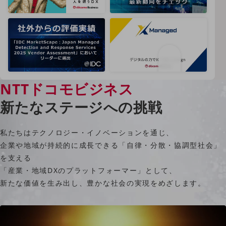
クラウド・データセンター
電話・映像コミュニケーション
セキュリティ
5G
IoT
NTTドコモビジネス
AI
新たなステージへの挑戦
データ利活用
運用管理
私たちはテクノロジー・イノベーションを通じ、
企業や地域が持続的に成長できる「自律・分散・協調型社会」
業務支援・マーケティング
を支える
災害対策・BCP
「産業・地域DXのプラットフォーマー」として、
課題・ニーズで探す
新たな価値を生み出し、豊かな社会の実現をめざします。
課題・ニーズで探すTOP
コミュニケーション・情報共有