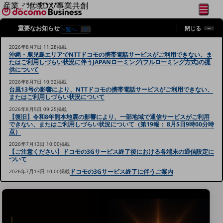
産業・地域DX/事業共創
メニュ
開く
OPEN HUB for Plural Futures
閉じる
重要なお知らせ
閉じる
一覧へ
自律・分散・協調型社会の実現を目指し、
フリーワードを入力して探す
「社会可能性」を探究・実装する事業共創エコシステムです。
2026年8月7日 11:28掲載
OPEN HUB for Plural Futuresとは
沖縄・鹿児島エリアでNTTドコモの携帯電話サービスがご利用できない、ま
イベント/ウェビナー
たはご利用しづらい状況に伴うJAPANローミング(フルローミング方式)の提
供について
記事コンテンツ
プレイヤー(カタリスト/パートナー企業)
2026年8月7日 10:32掲載
事例
台風13号の影響により、NTTドコモの携帯電話サービスがご利用できない、
またはご利用しづらい状況について
Smart World
フリーワードでNTTドコモビジネスの
2026年8月5日 09:25掲載
取り組みを検索
産業・地域DXプラットフォーマーとして
【復旧】令和8年熊本地震の影響により、一部地域で通信サービスがご利用
できない、またはご利用しづらい状況について（第19報： 8月5日9時00分時
企業と地域が持続成長する社会を目指します
点）
Smart City
Smart Education
2026年7月13日 10:00掲載
【ご注意ください】ドコモの3Gサービス終了後における各端末の通信設定に
Smart Healthcare
ついて
Smart Industry
Smart Mobility
ドコモの3Gサービス終了に伴うご案内
2026年7月13日 10:00掲載
Smart Worksite
生成AI(Generative AI)
地域の取り組み
地域社会を支える皆さまと地域課題の解決や