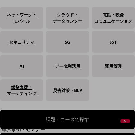
home5Gプラン
モバイルサービス
ネットワーク・
クラウド・
電話・映像
端末の一元管理
モバイル
データセンター
コミュニケーション
セキュリティ
運用保守・故障紛失サポート
セキュリティ
5G
IoT
回線・ネットワーク
お手続き
AI
データ利活用
運用管理
業務支援・
災害対策・BCP
マーケティング
課題・ニーズで探す
別ウィンドウで開きます
サービスをご利用中のお客さま
導入事例・セミナー