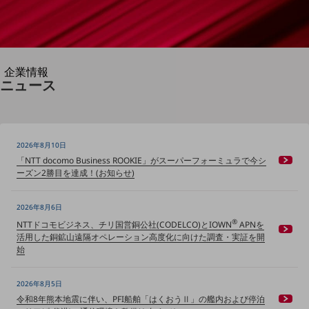
別ウィンドウで開きます
企業情報
ニュース
企業情報TOP
会社案内
会社案内TOP
組織
2026年8月10日
「NTT docomo Business ROOKIE」がスーパーフォーミュラで今シ
沿革
ーズン2勝目を達成！(お知らせ)
社長からのご挨拶
2026年8月6日
事業拠点
®
NTTドコモビジネス、チリ国営銅公社(CODELCO)とIOWN
APNを
活用した銅鉱山遠隔オペレーション高度化に向けた調査・実証を開
グループ会社
始
会社案内パンフレット
ニュースルーム
2026年8月5日
ニュースルームTOP
令和8年熊本地震に伴い、PFI船舶「はくおうⅡ」の艦内および停泊