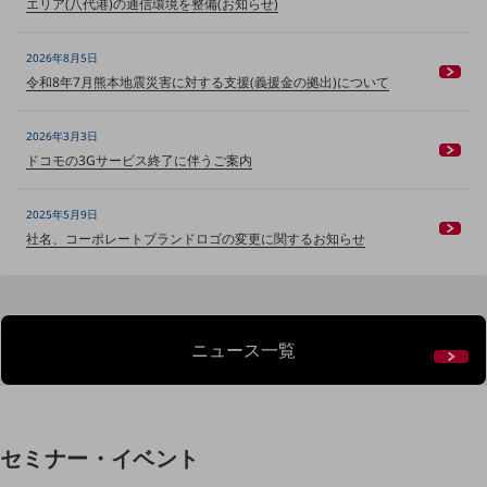
エリア(八代港)の通信環境を整備(お知らせ)
ニュースリリース
2026年8月5日
地域からの発表
令和8年7月熊本地震災害に対する支援(義援金の拠出)について
重要なお知らせ
2026年3月3日
お知らせ
ドコモの3Gサービス終了に伴うご案内
社外からの評価実績
サステナビリティ
2025年5月9日
サステナビリティTOP
社名、コーポレートブランドロゴの変更に関するお知らせ
NTTドコモビジネスグループのサステナビリティ
サステナビリティ基本方針
ニュース一覧
サステナビリティレポート
ダイバーシティ
経営情報
経営情報TOP
セミナー・イベント
業績