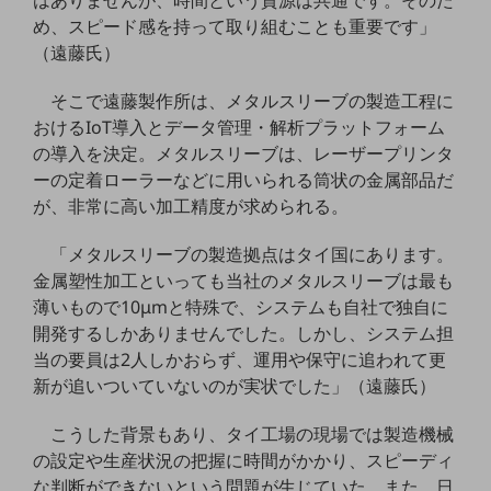
はありませんが、時間という資源は共通です。そのた
ビジネスお役立ち情報
め、スピード感を持って取り組むことも重要です」
旬な話題やお役立ち資料などDXの課題を
（遠藤氏）
解決するヒントをお届けする記事サイト
新着記事
そこで遠藤製作所は、メタルスリーブの製造工程に
お役立ち資料ダウンロード
トレンド記事特集
おけるIoT導入とデータ管理・解析プラットフォーム
IT用語集
の導入を決定。メタルスリーブは、レーザープリンタ
中堅中小企業向け
ーの定着ローラーなどに用いられる筒状の金属部品だ
サービス・ソリューション
が、非常に高い加工精度が求められる。
課題やニーズに合ったサービスをご紹介し、
「メタルスリーブの製造拠点はタイ国にあります。
中堅中小企業のビジネスをサポート！
お悩みから見つける
金属塑性加工といっても当社のメタルスリーブは最も
お悩みから見つけるTOP
薄いもので10μmと特殊で、システムも自社で独自に
開発するしかありませんでした。しかし、システム担
ネットワーク
当の要員は2人しかおらず、運用や保守に追われて更
モバイル・音声
新が追いついていないのが実状でした」（遠藤氏）
バックオフィス
こうした背景もあり、タイ工場の現場では製造機械
の設定や生産状況の把握に時間がかかり、スピーディ
リモート・ハイブリッドワーク
な判断ができないという問題が生じていた。また、日