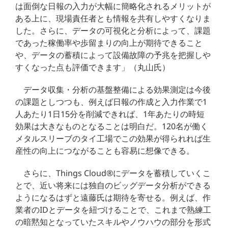
は面倒な日報の入力が大幅に簡略化されるメリットが
ある上に、現場責任者とも情報を共有しやすくなりま
した。さらに、データの可視化と分析によって、課題
であった稼働率や歩留まりの向上が期待できること
や、データの蓄積によって設備故障の予兆を把握しや
すくなった点も評価できます」（丸山氏）
データ収集・分析の基盤整備による効果測定は今後
の課題としつつも、例えば日報の作成と入力作業で1
人あたり1日15分を削減できれば、1年あたりの時短
効果は大きなものとなることは明白だ。120名が働く
メタルスリーブのタイ工場でこの効果が得られれば生
産性の向上につながることも容易に想像できる。
さらに、Things Cloud®にデータを蓄積していくこ
とで、近い将来には独自のビッグデータ分析ができる
ようになるはずと遠藤氏は期待を寄せる。例えば、作
業者のIDとデータを紐づけることで、これまで熟練工
の暗黙知となっていたスキルやノウハウの部分を形式