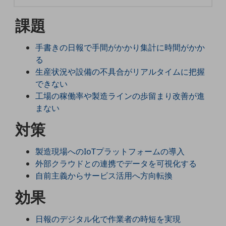
5G
課題
IoT
AI
手書きの日報で手間がかかり集計に時間がかか
る
データ利活用
生産状況や設備の不具合がリアルタイムに把握
運用管理
できない
工場の稼働率や製造ラインの歩留まり改善が進
業務支援・マーケティング
まない
災害対策・BCP
対策
課題・ニーズで探す
課題・ニーズで探すTOP
製造現場へのIoTプラットフォームの導入
コミュニケーション・情報共有
外部クラウドとの連携でデータを可視化する
自前主義からサービス活用へ方向転換
マーケティング
効果
業務効率化
災害対策
日報のデジタル化で作業者の時短を実現