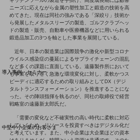
キッチンツールの製造を手掛け、高度成長期には顧客
セキュリティ
ニーズに応えながら金属の塑性加工と鍛造の技術を高
運用保守・故障紛失サポート
めてきた。現在は同社の強みである「深絞り」技術か
ら発展したメタルスリーブの製造、ゴルフクラブヘッ
回線・ネットワーク
お手続き
ドの製造・販売、自動車や医療機器などに用いられる
鍛造品加工の3つを軸とした事業を展開している。
近年、日本の製造業は国際競争の激化や新型コロナ
ウイルス感染症の蔓延によるサプライチェーンの混乱
別ウィンドウで開きます
サービスをご利用中のお客さま
など多くの課題に直面している。遠藤製作所において
導入事例・セミナー
も事業を取り巻く急激な環境変化に対し、柔軟かつス
導入事例TOP
ピーディに適応するための取り組みとしてDX（デジ
タルトランスフォーメーション）を推進することにな
最新の導入事例や注目の導入事例をご紹介します
った。その陣頭指揮を執るのが、同社の取締役で経営
セミナー
戦略室の遠藤新太郎氏だ。
開催・出展する各種セミナー、イベント情報をご紹介します
「需要の変化など不確実性の高い時代に柔軟に対応
していくため、リソースを投資すべきはデジタル化だ
別ウィンドウで開きます
中堅中小企業のお客さま
と考えています。また、中小企業は大企業ほどの資本
NTTドコモビジネスウォッチ