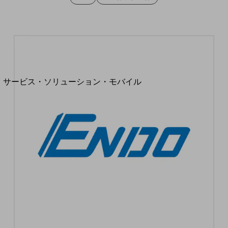
地域経済のさらなる活性化に取り組みます
自治体・地域社会との共創
LGPF(Local Government Platform)
別ウィンドウで開きます
サービス・ソリューション・モバイル
サービス・ソリューションTOP
DXに関する課題を解決する
サービス・ソリューションをご紹介
カテゴリーで探す
カテゴリーで探すTOP
ネットワーク・モバイル
クラウド・データセンター
電話・映像コミュニケーション
セキュリティ