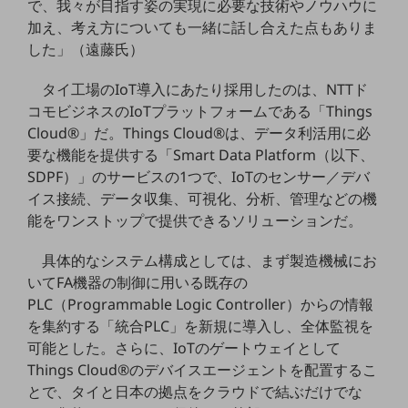
で、我々が目指す姿の実現に必要な技術やノウハウに
グループ会社
加え、考え方についても一緒に話し合えた点もありま
会社案内パンフレット
した」（遠藤氏）
ニュースルーム
ニュースルームTOP
タイ工場のIoT導入にあたり採用したのは、NTTド
コモビジネスのIoTプラットフォームである「Things
ニュースリリース
Cloud®」だ。Things Cloud®は、データ利活用に必
地域からの発表
要な機能を提供する「Smart Data Platform（以下、
SDPF）」のサービスの1つで、IoTのセンサー／デバ
重要なお知らせ
イス接続、データ収集、可視化、分析、管理などの機
お知らせ
能をワンストップで提供できるソリューションだ。
社外からの評価実績
具体的なシステム構成としては、まず製造機械にお
サステナビリティ
いてFA機器の制御に用いる既存の
サステナビリティTOP
PLC（Programmable Logic Controller）からの情報
NTTドコモビジネスグループのサステナビリティ
を集約する「統合PLC」を新規に導入し、全体監視を
可能とした。さらに、IoTのゲートウェイとして
サステナビリティ基本方針
Things Cloud®のデバイスエージェントを配置するこ
サステナビリティレポート
とで、タイと日本の拠点をクラウドで結ぶだけでな