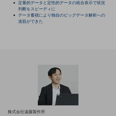
定量的データと定性的データの統合表示で状況
職場環境整備
判断をスピーディに
地域共創・地方創生
データ蓄積により独自のビッグデータ解析への
道筋ができた
セキュリティ対策
遠隔監視
顧客体験（CX）改善
自動化・省電化
人材不足解消
業種・業態で探す
業種・業態で探すTOP
自治体
一次産業
医療・介護
観光
株式会社遠藤製作所