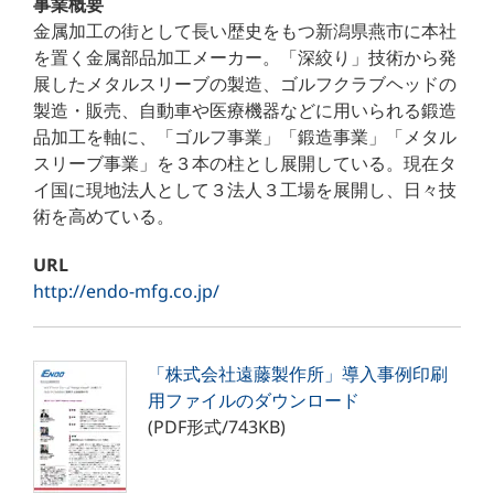
事業概要
金属加工の街として長い歴史をもつ新潟県燕市に本社
を置く金属部品加工メーカー。「深絞り」技術から発
展したメタルスリーブの製造、ゴルフクラブヘッドの
製造・販売、自動車や医療機器などに用いられる鍛造
品加工を軸に、「ゴルフ事業」「鍛造事業」「メタル
スリーブ事業」を３本の柱とし展開している。現在タ
イ国に現地法人として３法人３工場を展開し、日々技
術を高めている。
URL
http://endo-mfg.co.jp/
「株式会社遠藤製作所」導入事例印刷
用ファイルのダウンロード
(PDF形式/743KB)