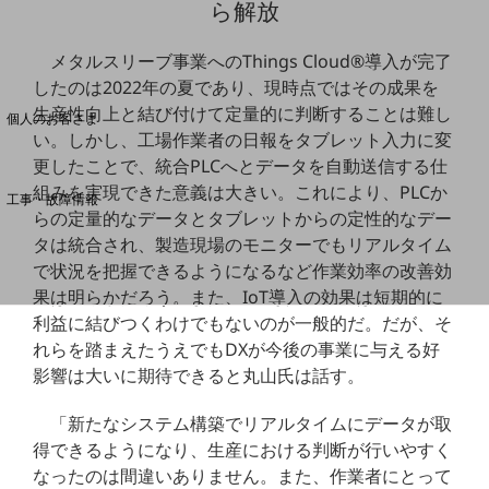
ら解放
メタルスリーブ事業へのThings Cloud®導入が完了
料金分析(ご利用料金管理サービス)
したのは2022年の夏であり、現時点ではその成果を
Web明細(My docomo)
生産性向上と結び付けて定量的に判断することは難し
個人のお客さま
い。しかし、工場作業者の日報をタブレット入力に変
NTTドコモ
更したことで、統合PLCへとデータを自動送信する仕
OCNなど
組みを実現できた意義は大きい。これにより、PLCか
工事・故障情報
らの定量的なデータとタブレットからの定性的なデー
お客さまサポートサイト
タは統合され、製造現場のモニターでもリアルタイム
SDPFナレッジセンター
で状況を把握できるようになるなど作業効率の改善効
NTTドコモ 通信障害情報
果は明らかだろう。また、IoT導入の効果は短期的に
利益に結びつくわけでもないのが一般的だ。だが、そ
れらを踏まえたうえでもDXが今後の事業に与える好
影響は大いに期待できると丸山氏は話す。
「新たなシステム構築でリアルタイムにデータが取
得できるようになり、生産における判断が行いやすく
なったのは間違いありません。また、作業者にとって