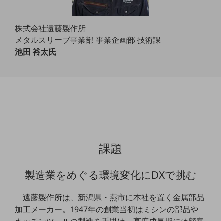
通信モジュール製品
株式会社遠藤製作所
衛星携帯電話
メタルスリーブ事業部 事業企画部 技術課
池田 裕太氏
IOT完了済みメーカーブランド製品
料金
料金TOP
ドコモBiz データ無制限 ドコモ MAX ドコモ mini ドコモBiz かけ放題
ケータイプラン
5Gデータプラス
課題
データプラス
IoT向け回線料金
製造業をめぐる環境変化にDXで挑む
home5Gプラン
モバイルサービス
遠藤製作所は、新潟県・燕市に本社を置く金属部品
端末の一元管理
加工メーカー。1947年の創業当初はミシンの部品や