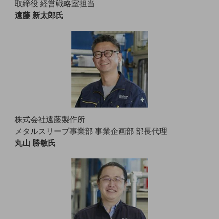
取締役 経営戦略室担当
教育
遠藤 新太郎氏
モビリティ
製造・建設業
小売業
キーワードで探す
モバイルTOP
法人向けスマホ・携帯に関する、
おすすめの機種、料金やサービスをご紹介
製品
株式会社遠藤製作所
製品TOP
メタルスリーブ事業部 事業企画部 部長代理
丸山 勝敏氏
ビジネス向けスマートフォン
タフネススマートフォン
データ通信製品
ドコモケータイ
5G対応ホームルーター