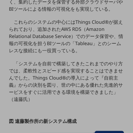
く、集約したデータを保管する外部クラウドサーバや
ダイバーシティ
BIツールによる情報の可視化をも実現している。
経営情報
経営情報TOP
これらのシステムの中心にはThings Cloud®が据え
業績
られており、追加されたAWS RDS（Amazon
Relational Database Service）でのデータ保管や、情
決算公告
報の可視化を担うBIツールの「Tableau」とのシーム
電子公告
レスな接続にも一役買っている。
基礎的電気通信役務損益明細表
「システムを自前で構築してきたこれまでのやり方
採用情報
では、柔軟性とスピード感を実現することはできませ
採用情報TOP
んでした。Things Cloud®の導入によって『自前主
新卒採用
義』からの決別を図り、世の中にある優れた先進的サ
ービスをすぐに活用できる環境を構築できました」
経験者採用
（遠藤氏）
障がい者採用
人材育成制度
図 遠藤製作所の新システム構成
広告・協賛
広告