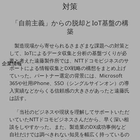
対策
法人向けモバイルトップ
はじめての方へ
サービス・商品を探す
「自前主義」からの脱却とIoT基盤の構
新規会員登録/ログインはこちら
100回線以上のお問い合わせ・お見積りはこちら
築
製造現場から寄せられるさまざまな課題への対策と
して、IoTによるデータ収集と分析の基盤づくりが必
要と考えた遠藤製作所では、NTTドコモビジネスのサ
別ウィンドウで開きます
企業情報
ポートによる情報収集とDX戦略の構想をまとめ上げ
企業情報TOP
ていった。パートナー選定の背景には、Microsoft
会社案内
365や社用iPhone、SSO（シングルサインオン）の導
会社案内TOP
入実績などからくる信頼感の大きさがあったと遠藤氏
組織
は話す。
沿革
「当社のビジネスや現状を理解してサポートいただ
社長からのご挨拶
いていたNTTドコモビジネスさんだから、早く深い相
談をしやすかった。また、製造業のDX成功事例など
事業拠点
自社だけでは調べきれない知見を幅広く持っているの