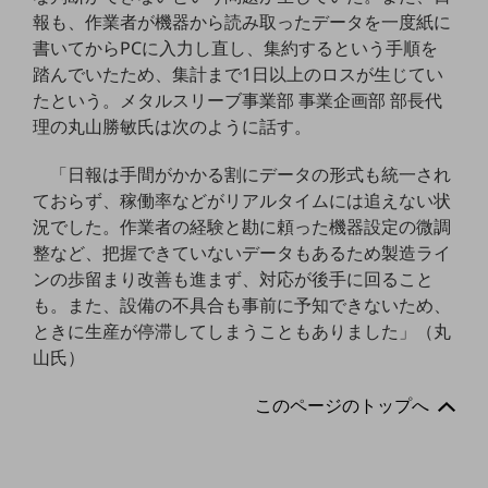
セキュリティ
報も、作業者が機器から読み取ったデータを一度紙に
書いてからPCに入力し直し、集約するという手順を
その他のお悩みはこちら
業界から見つける
踏んでいたため、集計まで1日以上のロスが生じてい
業界から見つけるTOP
たという。メタルスリーブ事業部 事業企画部 部長代
理の丸山勝敏氏は次のように話す。
製造業
「日報は手間がかかる割にデータの形式も統一され
小売・卸売業
ておらず、稼働率などがリアルタイムには追えない状
運輸業
況でした。作業者の経験と勘に頼った機器設定の微調
整など、把握できていないデータもあるため製造ライ
建設業
ンの歩留まり改善も進まず、対応が後手に回ること
地域産業
も。また、設備の不具合も事前に予知できないため、
ときに生産が停滞してしまうこともありました」（丸
その他の業界はこちら
山氏）
ゲーム感覚で見つける
ビジネスお悩み診断
NTTドコモビジネス
このページのトップへ
オンラインショップ
モバイル・ICTサービスをオンラインで
相談・申し込みができるバーチャルショップ