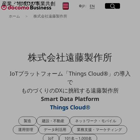
産業・地域DX/事業共創
サイト内検索
開く
日本語
English
メニュー
開く
JP
EN
OPEN HUB for Plural Futures
ホーム
株式会社遠藤製作所
自律・分散・協調型社会の実現を目指し、
フリーワードを入力して探す
「社会可能性」を探究・実装する事業共創エコシステムです。
OPEN HUB for Plural Futuresとは
イベント/ウェビナー
検索する
記事コンテンツ
プレイヤー(カタリスト/パートナー企業)
株式会社遠藤製作所
事例
Smart World
フリーワードでNTTドコモビジネスの
取り組みを検索
IoTプラットフォーム「Things Cloud®」の導入
産業・地域DXプラットフォーマーとして
企業と地域が持続成長する社会を目指します
で
Smart City
ものづくりのDXに挑戦する遠藤製作所
Smart Education
Smart Healthcare
Smart Data Platform
Smart Industry
Things Cloud®
Smart Mobility
Smart Worksite
生成AI(Generative AI)
製造
建設・不動産
ネットワーク・モバイル
地域の取り組み
運用管理
データ利活用
業務支援・マーケティング
地域社会を支える皆さまと地域課題の解決や
IoT
101名～1,000名