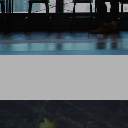
一次産業
医療・介護
観光
教育
モビリティ
製造・建設業
小売業
キーワードで探す
モバイルTOP
法人向けスマホ・携帯に関する、
おすすめの機種、料金やサービスをご紹介
製品
製品TOP
ビジネス向けスマートフォン
タフネススマートフォン