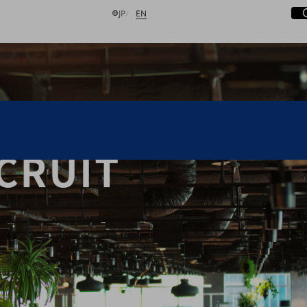
サ
開
日本語
English
JP
EN
検索する