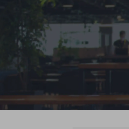
データ通信製品
ドコモケータイ
5G対応ホームルーター
通信モジュール製品
衛星携帯電話
IOT完了済みメーカーブランド製品
料金
料金TOP
ドコモBiz データ無制限 ドコモ MAX ドコモ mini ドコモBiz かけ放題
ケータイプラン
5Gデータプラス
データプラス
IoT向け回線料金