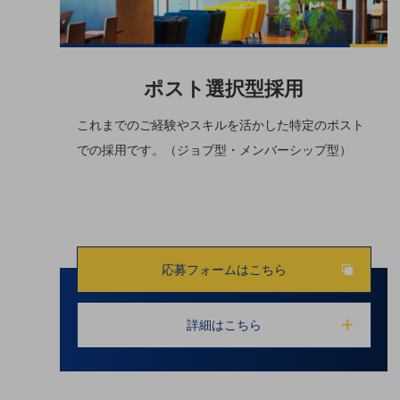
クラウド・データセンター
電話・映像コミュニケーション
セキュリティ
ポスト選択型採⽤
5G
これまでのご経験やスキルを活かした特定のポスト
IoT
での採⽤です。（ジョブ型・メンバーシップ型）
AI
データ利活用
運用管理
業務支援・マーケティング
応募フォームはこちら
災害対策・BCP
課題・ニーズで探す
詳細はこちら
課題・ニーズで探すTOP
コミュニケーション・情報共有