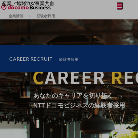
産業・地域DX/事業共創
メニュー
開く
OPEN HUB for Plural Futures
企業情報
経験者採用
自律・分散・協調型社会の実現を目指し、
フリーワードを入力して探す
「社会可能性」を探究・実装する事業共創エコシステムです。
OPEN HUB for Plural Futuresとは
イベント/ウェビナー
記事コンテンツ
プレイヤー(カタリスト/パートナー企業)
事例
CAREER RECRUIT
NTT docomo Business
経験者採用
Smart World
フリーワードでNTTドコモビジネスの
取り組みを検索
産業・地域DXプラットフォーマーとして
企業と地域が持続成長する社会を目指します
Smart City
Smart Education
あなたのキャリアを切り拓く
Smart Healthcare
Smart Industry
NTTドコモビジネスの経験者採用
Smart Mobility
Smart Worksite
生成AI(Generative AI)
地域の取り組み
地域社会を支える皆さまと地域課題の解決や