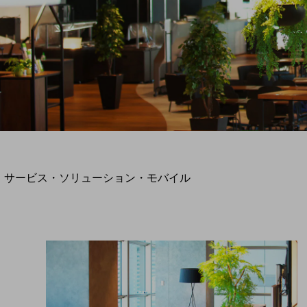
地域経済のさらなる活性化に取り組みます
自治体・地域社会との共創
LGPF(Local Government Platform)
別ウィンドウで開きます
サービス・ソリューション・モバイル
サービス・ソリューションTOP
DXに関する課題を解決する
サービス・ソリューションをご紹介
カテゴリーで探す
カテゴリーで探すTOP
ネットワーク・モバイル