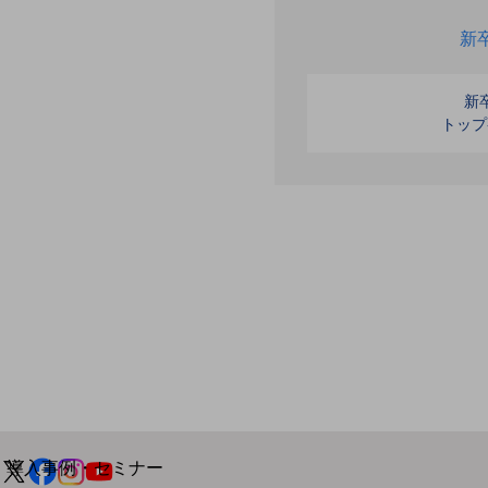
home5Gプラン
新
モバイルサービス
端末の一元管理
新
セキュリティ
トップ
運用保守・故障紛失サポート
回線・ネットワーク
お手続き
別ウィンドウで開きます
サービスをご利用中のお客さま
導入事例・セミナー