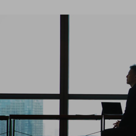
マーケティング
業務効率化
災害対策
職場環境整備
地域共創・地方創生
セキュリティ対策
遠隔監視
顧客体験（CX）改善
自動化・省電化
人材不足解消
業種・業態で探す
業種・業態で探すTOP
自治体