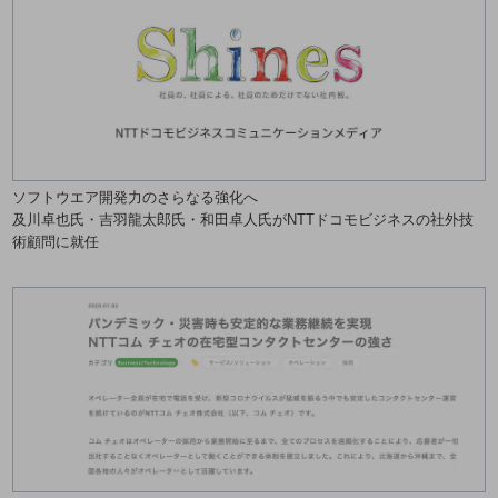
職場環境整備
地域共創・地方創生
セキュリティ対策
遠隔監視
顧客体験（CX）改善
ソフトウエア開発力のさらなる強化へ
及川卓也氏・吉羽龍太郎氏・和田卓人氏がNTTドコモビジネスの社外技
自動化・省電化
術顧問に就任
人材不足解消
業種・業態で探す
業種・業態で探すTOP
自治体
一次産業
医療・介護
観光