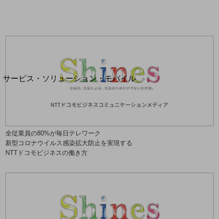
地域経済のさらなる活性化に取り組みます
自治体・地域社会との共創
LGPF(Local Government Platform)
別ウィンドウで開きます
サービス・ソリューション・モバイル
サービス・ソリューションTOP
DXに関する課題を解決する
サービス・ソリューションをご紹介
カテゴリーで探す
全従業員の80%が毎日テレワーク
カテゴリーで探すTOP
新型コロナウイルス感染拡大防止を実現する
ネットワーク・モバイル
NTTドコモビジネスの働き方
クラウド・データセンター
電話・映像コミュニケーション
セキュリティ