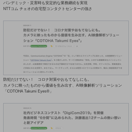
パンデミック・災害時も安定的な業務継続を実現
教育
NTTコム チェオの在宅型コンタクトセンターの強さ
モビリティ
製造・建設業
小売業
キーワードで探す
モバイルTOP
法人向けスマホ・携帯に関する、
おすすめの機種、料金やサービスをご紹介
製品
製品TOP
防犯だけでない！ コロナ対策やおもてなしにも。
カメラに映ったものから価値を生み出す、AI映像解析ソリューション
ビジネス向けスマートフォン
「COTOHA Takumi Eyes®」
タフネススマートフォン
データ通信製品
ドコモケータイ
5G対応ホームルーター