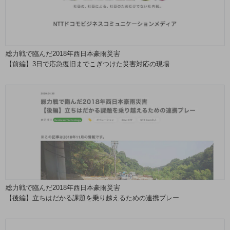
5G
IoT
AI
総力戦で臨んだ2018年西日本豪雨災害
データ利活用
【前編】3日で応急復旧までこぎつけた災害対応の現場
運用管理
業務支援・マーケティング
災害対策・BCP
課題・ニーズで探す
課題・ニーズで探すTOP
コミュニケーション・情報共有
マーケティング
総力戦で臨んだ2018年西日本豪雨災害
【後編】立ちはだかる課題を乗り越えるための連携プレー
業務効率化
災害対策