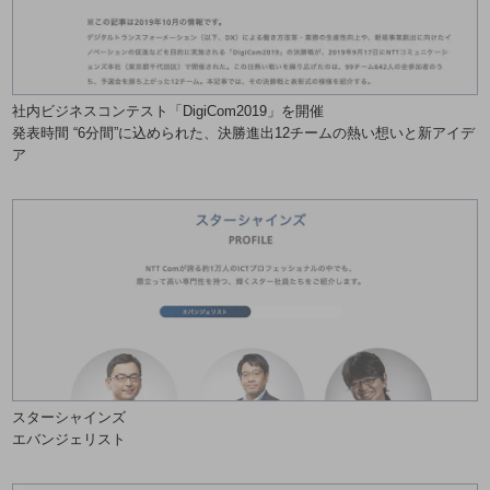
通信モジュール製品
衛星携帯電話
社内ビジネスコンテスト「DigiCom2019」を開催
IOT完了済みメーカーブランド製品
発表時間 “6分間”に込められた、決勝進出12チームの熱い想いと新アイデ
料金
ア
料金TOP
ドコモBiz データ無制限 ドコモ MAX ドコモ mini ドコモBiz かけ放題
ケータイプラン
5Gデータプラス
データプラス
IoT向け回線料金
home5Gプラン
スターシャインズ
モバイルサービス
エバンジェリスト
端末の一元管理