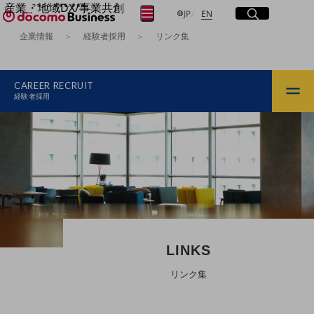
産業・地域DX/事業共創
サイト内検索
開く
日本語
English
メニュー
開く
JP
EN
OPEN HUB for Plural Futures
企業情報
経験者採用
リンク集
自律・分散・協調型社会の実現を目指し、
フリーワードを入力して探す
「社会可能性」を探究・実装する事業共創エコシステムです。
OPEN HUB for Plural Futuresとは
CAREER RECRUIT
イベント/ウェビナー
検索する
経験者採用
記事コンテンツ
プレイヤー(カタリスト/パートナー企業)
事例
Smart World
フリーワードでNTTドコモビジネスの
取り組みを検索
産業・地域DXプラットフォーマーとして
企業と地域が持続成長する社会を目指します
Smart City
Smart Education
Smart Healthcare
Smart Industry
Smart Mobility
LINKS
Smart Worksite
生成AI(Generative AI)
リンク集
地域の取り組み
地域社会を支える皆さまと地域課題の解決や