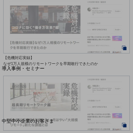
セキュリティ
運用保守・故障紛失サポート
回線・ネットワーク
お手続き
【危機対応実録】
別ウィンドウで開きます
サービスをご利用中のお客さま
なぜ1万人規模のリモートワークを早期敢行できたのか
導入事例・セミナー
導入事例TOP
最新の導入事例や注目の導入事例をご紹介します
セミナー
開催・出展する各種セミナー、イベント情報をご紹介します
別ウィンドウで開きます
中堅中小企業のお客さま
NTTドコモビジネスウォッチ