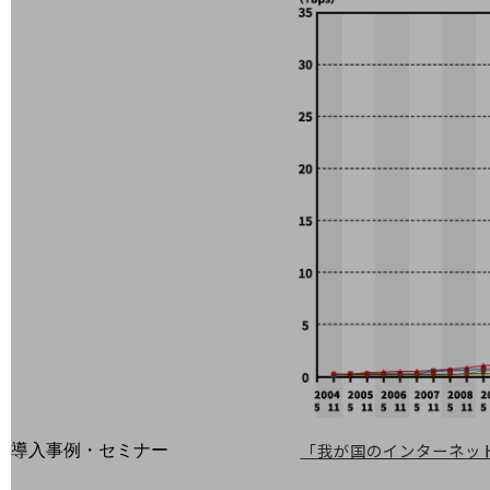
home5Gプラン
モバイルサービス
端末の一元管理
セキュリティ
運用保守・故障紛失サポート
回線・ネットワーク
お手続き
別ウィンドウで開きます
サービスをご利用中のお客さま
「我が国のインターネット
導入事例・セミナー
導入事例TOP