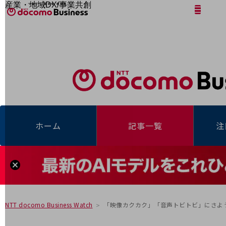
産業・地域DX/事業共創
サイト内検索
開く
メニュー
開く
OPEN HUB for Plural Futures
自律・分散・協調型社会の実現を目指し、
「社会可能性」を探究・実装する事業共創エコシステムです。
フリーワードを入力して探す
OPEN HUB for Plural Futuresとは
イベント/ウェビナー
記事コンテンツ
プレイヤー(カタリスト/パートナー企業)
事例
Smart World
フリーワードでNTTドコモビジネスの
取り組みを検索
産業・地域DXプラットフォーマーとして
ホーム
記事一覧
注
企業と地域が持続成長する社会を目指します
Smart City
Smart Education
Smart Healthcare
Smart Industry
Smart Mobility
Smart Worksite
生成AI(Generative AI)
地域の取り組み
「映像カクカク」「音声トビトビ」にさよう
NTT docomo Business Watch
地域社会を支える皆さまと地域課題の解決や