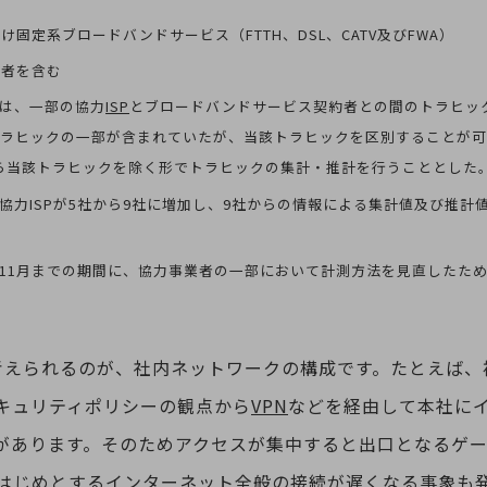
け固定系ブロードバンドサービス（FTTH、DSL、CATV及びFWA）
約者を含む
以前は、一部の協力
ISP
とブロードバンドサービス契約者との間のトラヒッ
トラヒックの一部が含まれていたが、当該トラヒックを区別することが
月から当該トラヒックを除く形でトラヒックの集計・推計を行うこととした
別ウィンドウで開きます
から協力ISPが5社から9社に増加し、9社からの情報による集計値及び推
る
から11月までの期間に、協力事業者の一部において計測方法を見直したた
考えられるのが、社内ネットワークの構成です。たとえば、
キュリティポリシーの観点から
VPN
などを経由して本社に
があります。そのためアクセスが集中すると出口となるゲ
をはじめとするインターネット全般の接続が遅くなる事象も