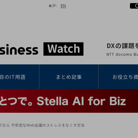
日本語
English
JP
EN
DXの課題
検索する
NTT docomo
目のIT用語
まとめ記事
お役立ち
なら 不安定なWeb会議のストレスをなくす方法