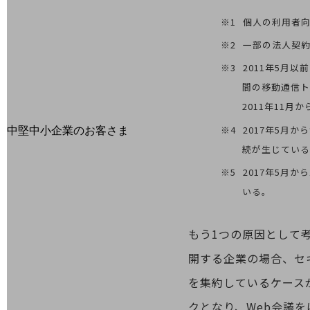
最新の導入事例や注目の導入事例をご紹介します
個人の利用者向
セミナー
一部の法人契
開催・出展する各種セミナー、イベント情報をご紹介します
2011年5月
間の移動通信
2011年11
2017年5月
中堅中小企業のお客さま
NTTドコモビジネスウォッチ
続が生じてい
ビジネスお役立ち情報
2017年5月
旬な話題やお役立ち資料などDXの課題を
いる。
解決するヒントをお届けする記事サイト
新着記事
お役立ち資料ダウンロード
もう1つの原因として
トレンド記事特集
IT用語集
開する企業の場合、セ
中堅中小企業向け
を集約しているケース
サービス・ソリューション
クとなり、Web会議
課題やニーズに合ったサービスをご紹介し、