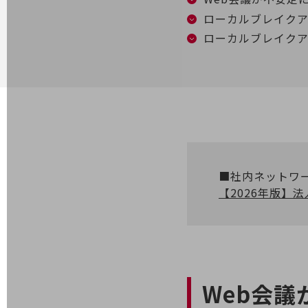
ローカルブレイクア
電話・映像コミュニケーション
ローカルブレイク
セキュリティ
5G
IoT
AI
データ利活用
■社内ネットワ
運用管理
【2026年版】
業務支援・マーケティング
災害対策・BCP
課題・ニーズで探す
課題・ニーズで探すTOP
コミュニケーション・情報共有
Web会
マーケティング