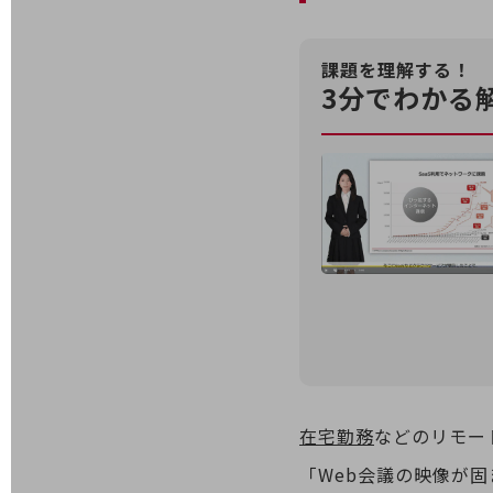
業務効率化
課題を理解する！
災害対策
3分でわかる
職場環境整備
地域共創・地方創生
セキュリティ対策
遠隔監視
顧客体験（CX）改善
自動化・省電化
人材不足解消
業種・業態で探す
業種・業態で探すTOP
在宅勤務
などのリモー
自治体
「Web会議の映像が
一次産業