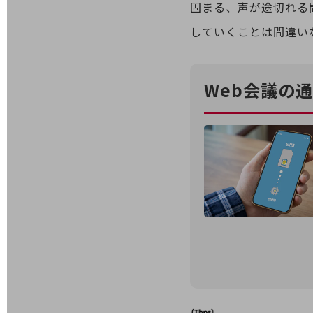
固まる、声が途切れる
データ通信製品
していくことは間違い
ドコモケータイ
5G対応ホームルーター
Web会議の
通信モジュール製品
衛星携帯電話
IOT完了済みメーカーブランド製品
料金
料金TOP
ドコモBiz データ無制限 ドコモ MAX ドコモ mini ドコモBiz かけ放題
ケータイプラン
5Gデータプラス
データプラス
IoT向け回線料金