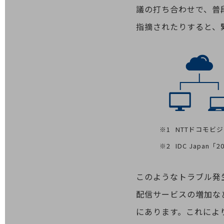
議の打ち合わせで、普
医療・介護
指摘されたりすると、
観光
教育
モビリティ
製造・建設業
小売業
キーワードで探す
モバイルTOP
NTTドコモビジ
法人向けスマホ・携帯に関する、
IDC Japa
おすすめの機種、料金やサービスをご紹介
製品
製品TOP
このようなトラブル発
ビジネス向けスマートフォン
配信サービスの増加な
にあります。これによ
タフネススマートフォン