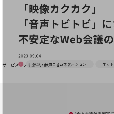
地域経済のさらなる活性化に取り組みます
「映像カクカク」
自治体・地域社会との共創
LGPF(Local Government Platform)
「音声トビトビ」に
不安定なWeb会議
別ウィンドウで開きます
2023.09.04
電話・映像コミュニケーション
ネット
サービス・ソリューション・モバイル
サービス・ソリューションTOP
DXに関する課題を解決する
サービス・ソリューションをご紹介
カテゴリーで探す
カテゴリーで探すTOP
ネットワーク・モバイル
Web会議が不安定
クラウド・データセンター