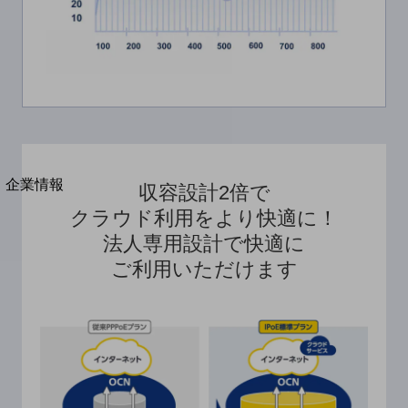
法人向けモバイルトップ
はじめての方へ
サービス・商品を探す
新規会員登録/ログインはこちら
100回線以上のお問い合わせ・お見積りはこちら
別ウィンドウで開きます
企業情報
収容設計2倍で
企業情報TOP
クラウド利用をより快適に！
会社案内
法人専用設計で快適に
会社案内TOP
ご利用いただけます
組織
沿革
社長からのご挨拶
事業拠点