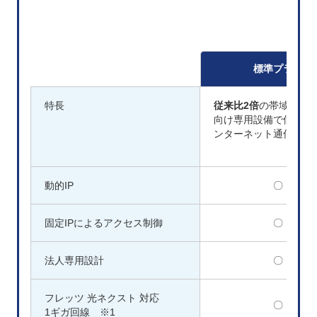
標準プラン
特長
従来比2倍
の帯域設計
向け専用設備で個人向
ンターネット通信と分
動的IP
〇
固定IPによるアクセス制御
〇
法人専用設計
〇
フレッツ 光ネクスト 対応
〇
1ギガ回線 ※1