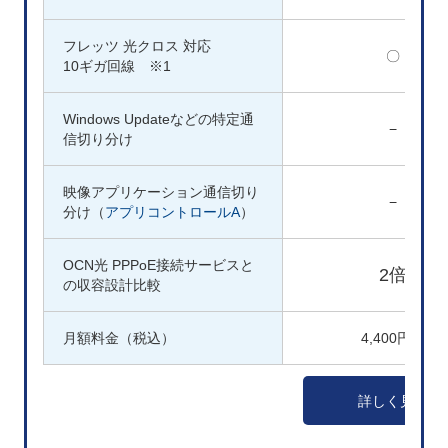
フレッツ 光クロス 対応
〇
10ギガ回線 ※1
Windows Updateなどの特定通
−
信切り分け
映像アプリケーション通信切り
−
分け（
アプリコントロールA
）
OCN光 PPPoE接続サービスと
2倍
の収容設計比較
月額料金（税込）
4,400円～
詳しく見る