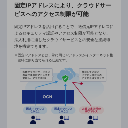
ビジネスお役立ち情報
固定IPアドレスにより、クラウドサー
旬な話題やお役立ち資料などDXの課題を
ビスへのアクセス制限が可能
解決するヒントをお届けする記事サイト
新着記事
固定IPアドレスを活用することで、送信元IPアドレスに
お役立ち資料ダウンロード
トレンド記事特集
よるセキュリティ認証やアクセス制限が可能となり、
IT用語集
法人利用に適したクラウドサービスとの安全な接続環
中堅中小企業向け
境を構築できます。
サービス・ソリューション
※固定IPアドレスとは、常に同じIPアドレスがインターネット接
続時に割り当てられる仕組です。
課題やニーズに合ったサービスをご紹介し、
中堅中小企業のビジネスをサポート！
お悩みから見つける
お悩みから見つけるTOP
ネットワーク
モバイル・音声
バックオフィス
リモート・ハイブリッドワーク