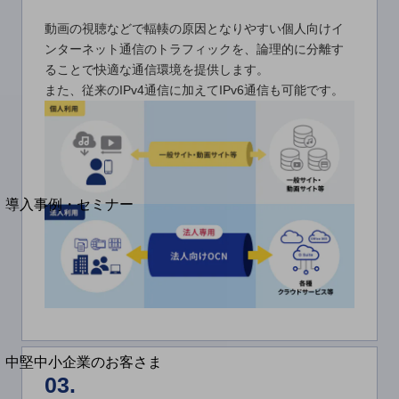
セキュリティ
動画の視聴などで輻輳の原因となりやすい個人向けイ
運用保守・故障紛失サポート
ンターネット通信のトラフィックを、論理的に分離す
回線・ネットワーク
ることで快適な通信環境を提供します。
お手続き
また、従来のIPv4通信に加えてIPv6通信も可能です。
別ウィンドウで開きます
サービスをご利用中のお客さま
導入事例・セミナー
導入事例TOP
最新の導入事例や注目の導入事例をご紹介します
セミナー
開催・出展する各種セミナー、イベント情報をご紹介します
別ウィンドウで開きます
中堅中小企業のお客さま
03.
NTTドコモビジネスウォッチ