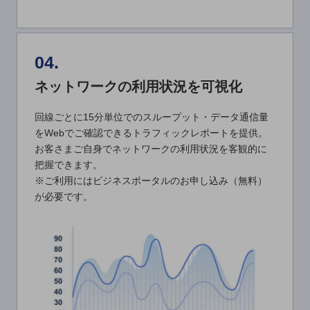
セキュリティ
その他のお悩みはこちら
業界から見つける
04.
業界から見つけるTOP
ネットワークの利用状況を可視化
製造業
小売・卸売業
回線ごとに15分単位でのスループット・データ通信量
をWebでご確認できるトラフィックレポートを提供。
運輸業
お客さまご自身でネットワークの利用状況を客観的に
建設業
把握できます。
※ご利用にはビジネスポータルのお申し込み（無料）
地域産業
が必要です。
その他の業界はこちら
ゲーム感覚で見つける
ビジネスお悩み診断
NTTドコモビジネス
オンラインショップ
モバイル・ICTサービスをオンラインで
相談・申し込みができるバーチャルショップ