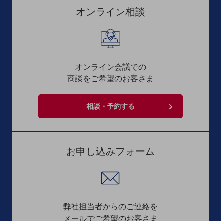
ダイバーシティ
オンライン相談
経営情報
経営情報TOP
業績
決算公告
オンライン会議での
商談をご希望のお客さま
電子公告
基礎的電気通信役務損益明細表
相談・予約する
採用情報
採用情報TOP
新卒採用
お申し込みフォーム
経験者採用
障がい者採用
人材育成制度
広告・協賛
弊社担当者からのご連絡を
広告
メールでご希望のお客さま