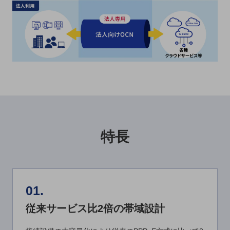
教育
モビリティ
製造・建設業
小売業
キーワードで探す
モバイルTOP
法人向けスマホ・携帯に関する、
おすすめの機種、料金やサービスをご紹介
製品
特長
製品TOP
ビジネス向けスマートフォン
タフネススマートフォン
01.
データ通信製品
従来サービス比2倍の帯域設計
ドコモケータイ
5G対応ホームルーター