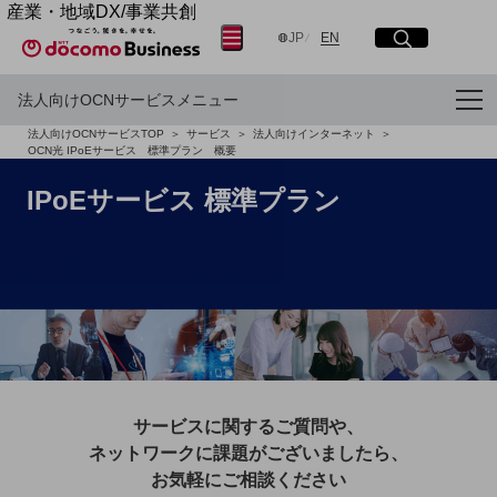
産業・地域DX/事業共創
サイト内検索
開く
メニュー
開く
OPEN HUB for Plural Futures
日本語
English
JP
EN
自律・分散・協調型社会の実現を目指し、
「社会可能性」を探究・実装する事業共創エコシステムです。
法人向けOCNサービスメニュー
OPEN HUB for Plural Futuresとは
フリーワードを入力して探す
法人向けOCNサービスTOP
サービス
法人向けインターネット
イベント/ウェビナー
OCN光 IPoEサービス 標準プラン 概要
記事コンテンツ
プレイヤー(カタリスト/パートナー企業)
検索する
IPoEサービス 標準プラン
事例
Smart World
産業・地域DXプラットフォーマーとして
フリーワードでNTTドコモビジネスの
取り組みを検索
企業と地域が持続成長する社会を目指します
Smart City
Smart Education
Smart Healthcare
Smart Industry
Smart Mobility
Smart Worksite
生成AI(Generative AI)
サービスに関するご質問や、
地域の取り組み
ネットワークに課題がございましたら、
お気軽にご相談ください
地域社会を支える皆さまと地域課題の解決や