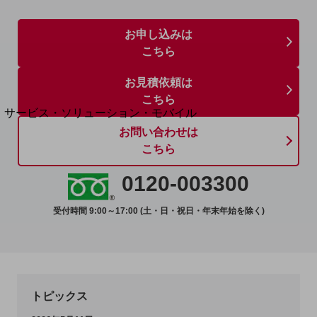
地域経済のさらなる活性化に取り組みます
自治体・地域社会との共創
LGPF(Local Government Platform)
お申し込みは
こちら
別ウィンドウで開きます
お見積依頼は
こちら
サービス・ソリューション・モバイル
サービス・ソリューションTOP
お問い合わせは
こちら
DXに関する課題を解決する
サービス・ソリューションをご紹介
0120-003300
カテゴリーで探す
カテゴリーで探すTOP
受付時間 9:00～17:00 (土・日・祝日・年末年始を除く)
ネットワーク・モバイル
クラウド・データセンター
電話・映像コミュニケーション
トピックス
セキュリティ