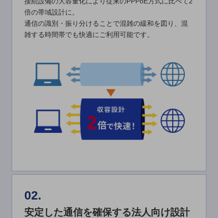
接続設備の大容量化により従来のPPPoE方式に比べて2
倍の帯域設計に。
通信モジュール製品
通信の識別・振り分けることで混雑の緩和を図り、混
衛星携帯電話
雑する時間帯でも快適にご利用可能です。
IOT完了済みメーカーブランド製品
料金
料金TOP
ドコモBiz データ無制限 ドコモ MAX ドコモ mini ドコモBiz かけ放題
ケータイプラン
5Gデータプラス
データプラス
IoT向け回線料金
home5Gプラン
モバイルサービス
02.
端末の一元管理
安定した通信を確保する法人向け設計