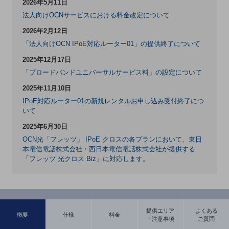
2026年5月11日
5G
法人向けOCNサービスにおける料金改定について
IoT
2026年2月12日
「法人向けOCN IPoE対応ルーター01」の提供終了について
AI
2025年12月17日
データ利活用
「ブロードバンドユニバーサルサービス料」の設定について
運用管理
2025年11月10日
IPoE対応ルーター01の新規レンタルお申し込み受付終了につ
業務支援・マーケティング
いて
災害対策・BCP
2025年6月30日
課題・ニーズで探す
OCN光「フレッツ」 IPoE クロスの各プランにおいて、東日
課題・ニーズで探すTOP
本電信電話株式会社・西日本電信電話株式会社が提供する
「フレッツ 光クロス Biz」に対応します。
コミュニケーション・情報共有
マーケティング
業務効率化
提供エリア
よくある
概要
仕様
料金
災害対策
・注意事項
ご質問