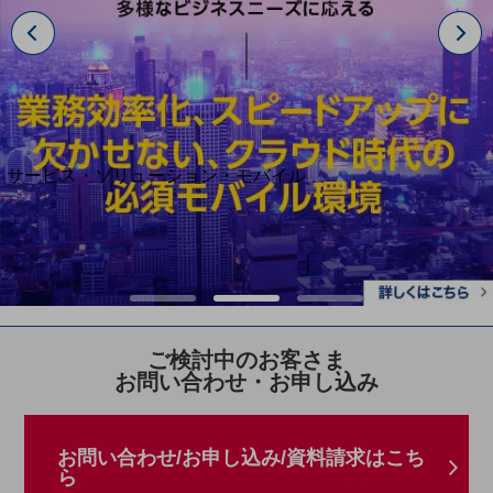
地域経済のさらなる活性化に取り組みます
自治体・地域社会との共創
LGPF(Local Government Platform)
別ウィンドウで開きます
サービス・ソリューション・モバイル
サービス・ソリューションTOP
DXに関する課題を解決する
サービス・ソリューションをご紹介
カテゴリーで探す
1
2
3
カテゴリーで探すTOP
ネットワーク・モバイル
ご検討中のお客さま
お問い合わせ・お申し込み
クラウド・データセンター
電話・映像コミュニケーション
お問い合わせ/お申し込み/資料請求はこち
セキュリティ
ら