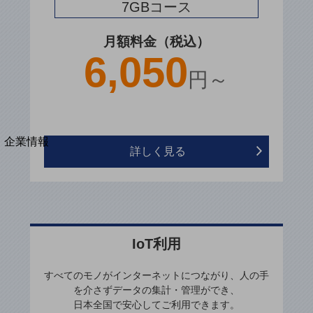
7GBコース
法人向けモバイルトップ
はじめての方へ
サービス・商品を探す
月額料金（税込）
新規会員登録/ログインはこちら
6,050
100回線以上のお問い合わせ・お見積りはこちら
円～
別ウィンドウで開きます
企業情報
詳しく見る
企業情報TOP
会社案内
会社案内TOP
組織
沿革
IoT利用
社長からのご挨拶
すべてのモノがインターネットにつながり、人の手
を介さずデータの集計・管理ができ、
事業拠点
日本全国で安心してご利用できます。