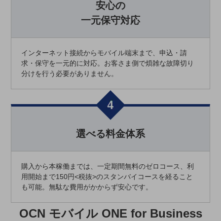
安心の
通信モジュール製品
一元保守対応
衛星携帯電話
インターネット接続からモバイル端末まで、申込・請
IOT完了済みメーカーブランド製品
求・保守を一元的に対応。お客さま側で煩雑な故障切り
料金
料金TOP
分けを行う必要がありません。
ドコモBiz データ無制限 ドコモ MAX ドコモ mini ドコモBiz かけ放題
ケータイプラン
5Gデータプラス
選べる料金体系
データプラス
IoT向け回線料金
購入から本稼働までは、一定期間無料のゼロコース、利
用開始まで150円<税抜>のスタンバイコースを経ること
home5Gプラン
も可能。無駄な費用がかからず安心です。
モバイルサービス
端末の一元管理
OCN モバイル ONE for Business