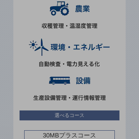
ダイバーシティ
経営情報
経営情報TOP
業績
決算公告
電子公告
基礎的電気通信役務損益明細表
採用情報
採用情報TOP
新卒採用
経験者採用
障がい者採用
選べるコース
人材育成制度
広告・協賛
広告
30MBプラスコース