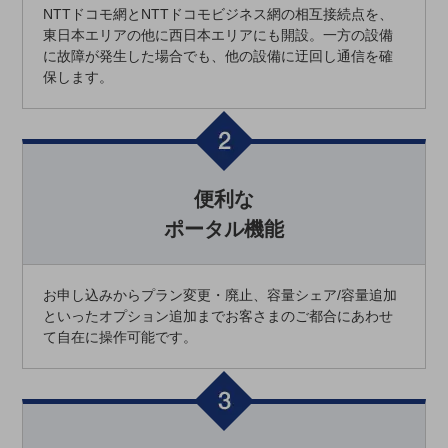
教育
NTTドコモ網とNTTドコモビジネス網の相互接続点を、
東日本エリアの他に西日本エリアにも開設。一方の設備
モビリティ
に故障が発生した場合でも、他の設備に迂回し通信を確
保します。
製造・建設業
小売業
キーワードで探す
モバイルTOP
便利な
法人向けスマホ・携帯に関する、
おすすめの機種、料金やサービスをご紹介
ポータル機能
製品
製品TOP
お申し込みからプラン変更・廃止、容量シェア/容量追加
ビジネス向けスマートフォン
といったオプション追加までお客さまのご都合にあわせ
タフネススマートフォン
て自在に操作可能です。
データ通信製品
ドコモケータイ
5G対応ホームルーター