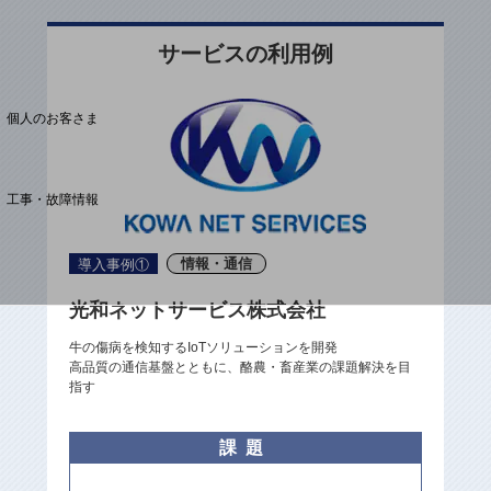
サービスの利用例
料金分析(ご利用料金管理サービス)
Web明細(My docomo)
個人のお客さま
NTTドコモ
OCNなど
工事・故障情報
お客さまサポートサイト
SDPFナレッジセンター
情報・通信
導入事例①
NTTドコモ 通信障害情報
光和ネットサービス株式会社
牛の傷病を検知するIoTソリューションを開発
高品質の通信基盤とともに、酪農・畜産業の課題解決を目
指す
課題