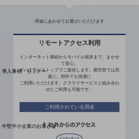
セキュリティ
運用保守・故障紛失サポート
用途にあわせてお選びいただけます
回線・ネットワーク
お手続き
リモートアクセス利用
インターネット接続からモバイル端末まで、まかせ
て安心。
別ウィンドウで開きます
サービスをご利用中のお客さま
すべてワンストップでご提供します。都市部では高
導入事例・セミナー
速に。郊外でも快適に
導入事例TOP
ご利用いただけます。クラウドサービスと組み合わ
せたご利用も可能です。
最新の導入事例や注目の導入事例をご紹介します
セミナー
ご利用されている用途
開催・出展する各種セミナー、イベント情報をご紹介します
別ウィンドウで開きます
中堅中小企業のお客さま
NTTドコモビジネスウォッチ