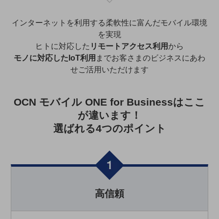
職場環境整備
インターネットを利用する柔軟性に富んだモバイル環境
地域共創・地方創生
を実現
セキュリティ対策
ヒトに対応した
リモートアクセス利用
から
モノに対応したIoT利用
までお客さまのビジネスにあわ
遠隔監視
せご活用いただけます
顧客体験（CX）改善
自動化・省電化
OCN モバイル ONE for Businessはここ
が違います！
人材不足解消
業種・業態で探す
選ばれる4つのポイント
業種・業態で探すTOP
自治体
一次産業
医療・介護
高信頼
観光