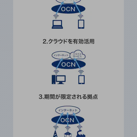
ビジネスお役立ち情報
旬な話題やお役立ち資料などDXの課題を
解決するヒントをお届けする記事サイト
新着記事
お役立ち資料ダウンロード
トレンド記事特集
IT用語集
中堅中小企業向け
サービス・ソリューション
課題やニーズに合ったサービスをご紹介し、
中堅中小企業のビジネスをサポート！
お悩みから見つける
お悩みから見つけるTOP
ネットワーク
モバイル・音声
バックオフィス
リモート・ハイブリッドワーク