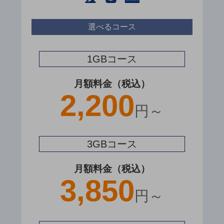
セキュリティ
その他のお悩みはこちら
選べるコース
業界から見つける
業界から見つけるTOP
1GBコース
製造業
小売・卸売業
月額料金（税込）
2,200
運輸業
円～
建設業
地域産業
3GBコース
その他の業界はこちら
ゲーム感覚で見つける
月額料金（税込）
ビジネスお悩み診断
3,850
NTTドコモビジネス
円～
オンラインショップ
モバイル・ICTサービスをオンラインで
相談・申し込みができるバーチャルショップ