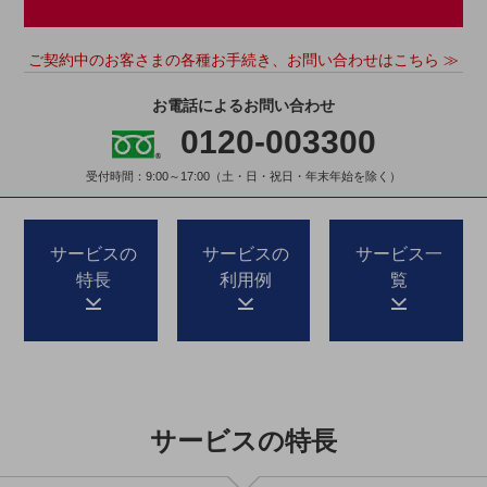
5G
IoT
ご契約中のお客さまの各種お手続き、お問い合わせはこちら ≫
AI
お電話によるお問い合わせ
0120-003300
データ利活用
運用管理
受付時間：9:00～17:00（土・日・祝日・年末年始を除く）
業務支援・マーケティング
サービスの
サービスの
サービス一
災害対策・BCP
課題・ニーズで探す
特長
利用例
覧
課題・ニーズで探すTOP
コミュニケーション・情報共有
マーケティング
業務効率化
サービスの特長
災害対策