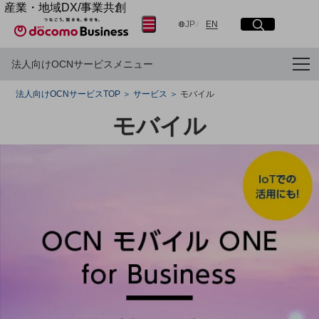
産業・地域DX/事業共創
サイト内検索
開く
メニュー
開く
OPEN HUB for Plural Futures
日本語
English
JP
EN
自律・分散・協調型社会の実現を目指し、
「社会可能性」を探究・実装する事業共創エコシステムです。
法人向けOCNサービスメニュー
OPEN HUB for Plural Futuresとは
フリーワードを入力して探す
イベント/ウェビナー
法人向けOCNサービスTOP
サービス
モバイル
記事コンテンツ
プレイヤー(カタリスト/パートナー企業)
モバイル
検索する
事例
Smart World
産業・地域DXプラットフォーマーとして
フリーワードでNTTドコモビジネスの
取り組みを検索
企業と地域が持続成長する社会を目指します
Smart City
Smart Education
Smart Healthcare
Smart Industry
Smart Mobility
Smart Worksite
生成AI(Generative AI)
地域の取り組み
地域社会を支える皆さまと地域課題の解決や