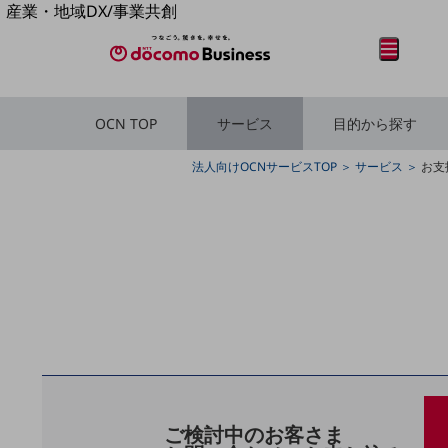
産業・地域DX/事業共創
OPEN HUB for Plural Futures
メニュー
開く
自律・分散・協調型社会の実現を目指し、
「社会可能性」を探究・実装する事業共創エコシステムです。
OPEN HUB for Plural Futuresとは
OCN TOP
サービス
目的から探す
イベント/ウェビナー
記事コンテンツ
フリーワードを入力して探す
プレイヤー(カタリスト/パートナー企業)
法人向けOCNサービスTOP
サービス
お支
事例
Smart World
産業・地域DXプラットフォーマーとして
企業と地域が持続成長する社会を目指します
フリーワードでNTTドコモビジネスの
Smart City
取り組みを検索
Smart Education
Smart Healthcare
Smart Industry
Smart Mobility
Smart Worksite
生成AI(Generative AI)
地域の取り組み
ご検討中のお客さま
地域社会を支える皆さまと地域課題の解決や