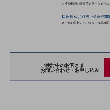
クラウド・データセンター
※
金融機関の審査等必要となるため
電話・映像コミュニケーション
口座振替お取扱い金融機関
セキュリティ
※
一部お取扱いのできない金融機関
5G
IoT
AI
データ利活用
ご検討中のお客さま
運用管理
お問い合わせ・お申し込み
業務支援・マーケティング
災害対策・BCP
課題・ニーズで探す
課題・ニーズで探すTOP
コミュニケーション・情報共有