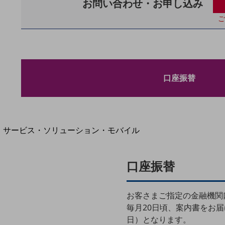
お問い合わせ・お申し込み
地域経済のさらなる活性化に取り組みます
自治体・地域社会との共創
ご
LGPF(Local Government Platform)
別ウィンドウで開きます
口座振替
サービス・ソリューション・モバイル
サービス・ソリューションTOP
DXに関する課題を解決する
口座振替
サービス・ソリューションをご紹介
カテゴリーで探す
カテゴリーで探すTOP
お客さまご指定の金融機関
毎月20日頃、案内書をお
ネットワーク・モバイル
日）となります。