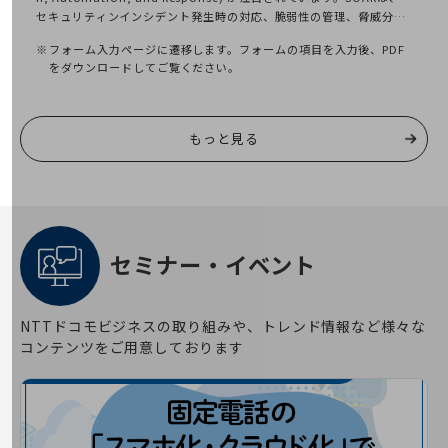
経営情報TOP
セキュリティンインシデント発生時の対応、脆弱性の管理、脅威分析
などを自動化して、運用の効率化を図り、企業のセキュリティ対応す
業績
フォーム入力ページに遷移します。フォームの項目を入力後、PDF
る人材不足の解消にもなります。
をダウンロードしてご覧ください。
IT管理者をアラート地獄から解放する効果絶大なSOARの導入ガイド
決算公告
として、本ホワイトペーパーをご活用ください。
電子公告
もっと見る
基礎的電気通信役務損益明細表
採用情報
採用情報TOP
新卒採用
セミナー・イベント
経験者採用
障がい者採用
NTTドコモビジネスの取り組みや、トレンド情報など様々な
人材育成制度
コンテンツをご用意しております
広告・協賛
広告
協賛
NTTドコモグループ