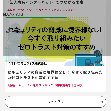
料金分析(ご利用料金管理サービス)
“法人専用インターネット”でつながる未来
Web明細(My docomo)
高速・安定・安心。あなたのビジネスを支えるOCN
個人のお客さま
NTTドコモ
OCNなど
工事・故障情報
お客さまサポートサイト
SDPFナレッジセンター
NTTドコモ 通信障害情報
セキュリティの脅威に境界線なし！ 今すぐ取り組みた
いゼロトラスト対策のすすめ
最新セキュリティ脅威ランキングと被害規模を徹底解説
もっと見る