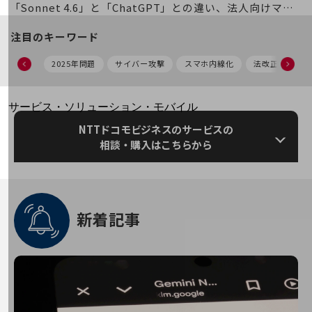
地域経済のさらなる活性化に取り組みます
「Sonnet 4.6」と「ChatGPT」との違い、法人向けマル
自治体・地域社会との共創
チモデル戦略を解説―
LGPF(Local Government Platform)
注目のキーワード
2025年問題
サイバー攻撃
スマホ内線化
法改正
災
別ウィンドウで開きます
サービス・ソリューション・モバイル
サービス・ソリューションTOP
NTTドコモビジネスのサービスの
相談・購入はこちらから
DXに関する課題を解決する
サービス・ソリューションをご紹介
カテゴリーで探す
カテゴリーで探すTOP
ネットワーク・モバイル
新着記事
クラウド・データセンター
電話・映像コミュニケーション
セキュリティ