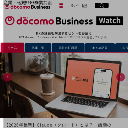
産業・地域DX/事業共創
日本語
English
JP
EN
サイト内検索
開く
メニュー
開く
OPEN HUB for Plural Futures
自律・分散・協調型社会の実現を目指し、
「社会可能性」を探究・実装する事業共創エコシステムです。
フリーワードを入力して探す
OPEN HUB for Plural Futuresとは
DXの課題を解決するヒントをお届け
イベント/ウェビナー
NTT docomo Business Watchはドコモビジネスが運営しています。
記事コンテンツ
検索する
プレイヤー(カタリスト/パートナー企業)
ホーム
記事一覧
注目のIT用語
まとめ記事
お
事例
Smart World
フリーワードでNTTドコモビジネスの
取り組みを検索
産業・地域DXプラットフォーマーとして
企業と地域が持続成長する社会を目指します
Smart City
Smart Education
Smart Healthcare
Smart Industry
Smart Mobility
Smart Worksite
生成AI(Generative AI)
地域の取り組み
【2026年最新】Claude（クロード）とは？―話題の
地域社会を支える皆さまと地域課題の解決や