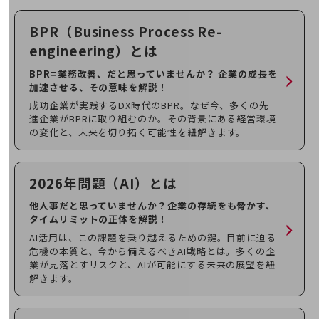
通信モジュール製品
BPR（Business Process Re-
衛星携帯電話
engineering）
とは
IOT完了済みメーカーブランド製品
BPR=業務改善、だと思っていませんか？ 企業の成長を
料金
加速させる、その意味を解説！
料金TOP
成功企業が実践するDX時代のBPR。なぜ今、多くの先
進企業がBPRに取り組むのか。その背景にある経営環境
ドコモBiz データ無制限 ドコモ MAX ドコモ mini ドコモBiz かけ放題
の変化と、未来を切り拓く可能性を紐解きます。
ケータイプラン
5Gデータプラス
2026年問題（AI）
とは
データプラス
他人事だと思っていませんか？企業の存続をも脅かす、
タイムリミットの正体を解説！
IoT向け回線料金
AI活用は、この課題を乗り越えるための鍵。目前に迫る
危機の本質と、今から備えるべきAI戦略とは。多くの企
home5Gプラン
業が見落とすリスクと、AIが可能にする未来の展望を紐
モバイルサービス
解きます。
端末の一元管理
セキュリティ