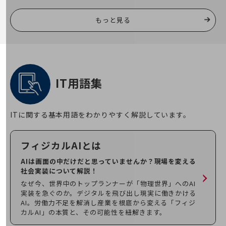
教育
もっと見る
モビリティ
製造・建設業
小売業
キーワードで探す
モバイルTOP
IT用語集
法人向けスマホ・携帯に関する、
おすすめの機種、料金やサービスをご紹介
ITに関する基本用語をわかりやすく解説しています。
製品
製品TOP
フィジカルAI
とは
ビジネス向けスマートフォン
AIは画面の中だけだと思っていませんか？現場を変える
タフネススマートフォン
社会実装について解説！
データ通信製品
なぜ今、世界中のトップランナーが「物理世界」へのAI
実装を急ぐのか。デジタルを飛び出し現実に働きかける
ドコモケータイ
AI。労働力不足を解消し産業を根底から変える「フィジ
カルAI」の本質と、その可能性を紐解きます。
5G対応ホームルーター