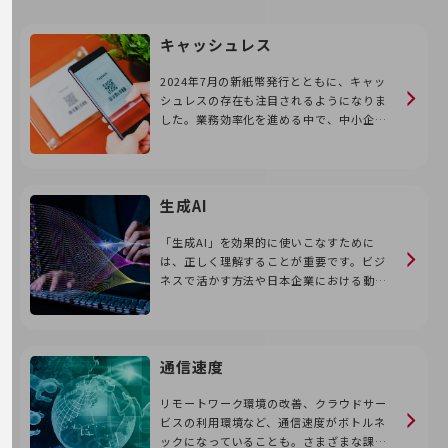
旬な話題やお役立ち資料などDXの課題を
解決するヒントをお届けする記事サイト
キャッシュレス
新着記事
お役立ち資料ダウンロード
2024年7月の新紙幣発行とともに、キャッ
トレンド記事特集
シュレスの存在も注目されるようになりま
IT用語集
した。業務効率化を進める中で、中小企業
中堅中小企業向け
でもキャッシュレス決済を導入する動きが
サービス・ソリューション
見られています。どのような活用手段があ
るのかなど、詳しく紹介します。
課題やニーズに合ったサービスをご紹介し、
生成AI
中堅中小企業のビジネスをサポート！
お悩みから見つける
「生成AI」を効果的に使いこなすために
お悩みから見つけるTOP
は、正しく理解することが重要です。ビジ
ネスで活かす方法や日本企業における動向
ネットワーク
を掴むとともに、おすすめのサービスを紹
介します。
モバイル・音声
バックオフィス
通信速度
リモート・ハイブリッドワーク
リモートワーク環境の改善、クラウドサー
ビスの利用環境など、通信速度がボトルネ
セキュリティ
ックになっていることも。さまざまな課題