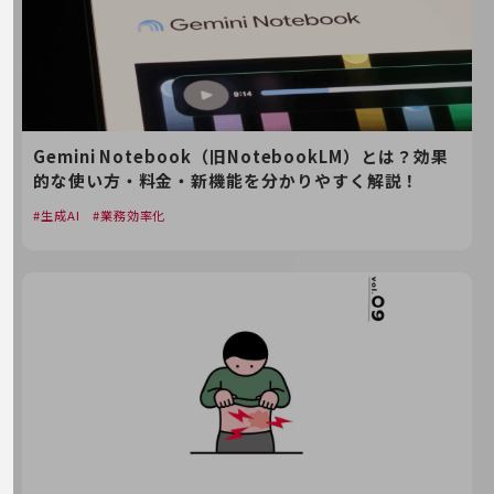
5G
IoT
AI
データ利活用
Gemini Notebook（旧NotebookLM）とは？効果
運用管理
的な使い方・料金・新機能を分かりやすく解説！
業務支援・マーケティング
生成AI
業務効率化
災害対策・BCP
課題・ニーズで探す
課題・ニーズで探すTOP
コミュニケーション・情報共有
マーケティング
業務効率化
災害対策