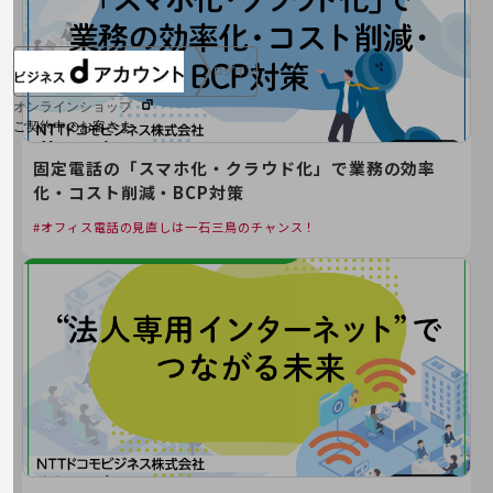
ログイン
オンラインショップ
ご契約中のお客さま
固定電話の「スマホ化・クラウド化」で業務の効率
サービス別サポート情報
化・コスト削減・BCP対策
オフィス電話の見直しは一石三鳥のチャンス！
ご契約中サービスの一元管理
Web明細(ビリングステーション)