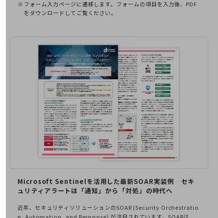
会社案内パンフレット
フォーム入力ページに遷移します。フォームの項目を入力後、PDF
こうした建設業における柔軟な働き方を追及し、人材確保の一助とな
をダウンロードしてご覧ください。
ニュースルーム
り得るのが「勤怠管理システム」の導入です。本ホワイトペーパーで
ニュースルームTOP
は、建設業の2024 年問題についてその概要と対処方法を解説すると
ともに、勤怠管理システムの導入が解決の糸口になることを紹介して
ニュースリリース
いきます。
地域からの発表
重要なお知らせ
お知らせ
社外からの評価実績
サステナビリティ
サステナビリティTOP
NTTドコモビジネスグループのサステナビリティ
サステナビリティ基本方針
Microsoft Sentinelを活用した最新SOAR実装例
セキ
サステナビリティレポート
ュリティアラートは「通知」から「対処」の時代へ
ダイバーシティ
近年、セキュリティソリューションのSOAR (Security Orchestratio
経営情報
n, Automation, and Response) が注目されています。SOARは、