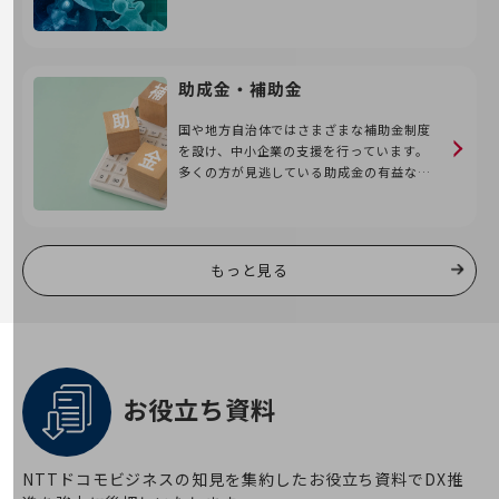
解決のポイントを解説します。
その他のお悩みはこちら
業界から見つける
業界から見つけるTOP
助成金・補助金
製造業
国や地方自治体ではさまざまな補助金制度
小売・卸売業
を設け、中小企業の支援を行っています。
多くの方が見逃している助成金の有益な情
運輸業
報をご紹介します。
建設業
もっと見る
地域産業
その他の業界はこちら
ゲーム感覚で見つける
ビジネスお悩み診断
NTTドコモビジネス
お役立ち資料
オンラインショップ
モバイル・ICTサービスをオンラインで
相談・申し込みができるバーチャルショップ
NTTドコモビジネスの知見を集約したお役立ち資料でDX推
法人向けモバイルトップ