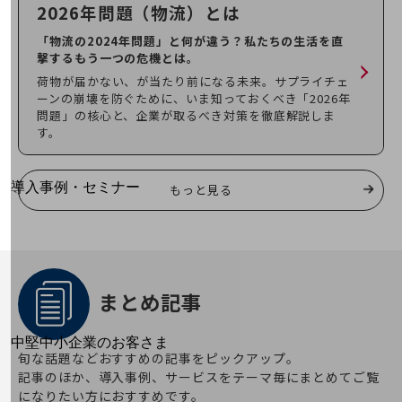
2026年問題（物流）
とは
運用保守・故障紛失サポート
「物流の2024年問題」と何が違う？私たちの生活を直
回線・ネットワーク
撃するもう一つの危機とは。
お手続き
荷物が届かない、が当たり前になる未来。サプライチェ
ーンの崩壊を防ぐために、いま知っておくべき「2026年
問題」の核心と、企業が取るべき対策を徹底解説しま
す。
別ウィンドウで開きます
サービスをご利用中のお客さま
導入事例・セミナー
もっと見る
導入事例TOP
最新の導入事例や注目の導入事例をご紹介します
セミナー
開催・出展する各種セミナー、イベント情報をご紹介します
まとめ記事
別ウィンドウで開きます
中堅中小企業のお客さま
旬な話題などおすすめの記事をピックアップ。
NTTドコモビジネスウォッチ
記事のほか、導入事例、サービスをテーマ毎にまとめてご覧
ビジネスお役立ち情報
になりたい方におすすめです。