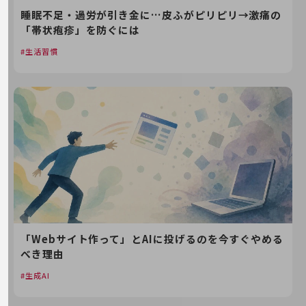
職場環境整備
睡眠不足・過労が引き金に…皮ふがピリピリ→激痛の
地域共創・地方創生
「帯状疱疹」を防ぐには
生活習慣
セキュリティ対策
遠隔監視
顧客体験（CX）改善
自動化・省電化
人材不足解消
業種・業態で探す
業種・業態で探すTOP
自治体
一次産業
「Webサイト作って」とAIに投げるのを今すぐやめる
べき理由
医療・介護
生成AI
観光