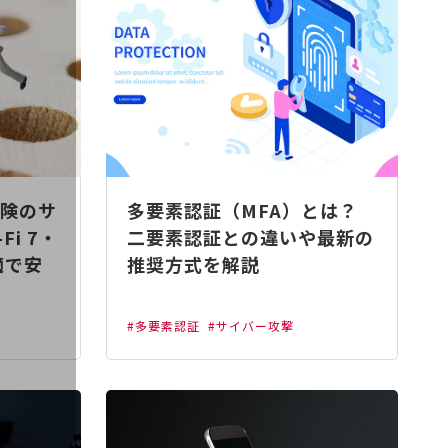
険のサ
多要素認証（MFA）とは？
Fi 7・
二要素認証との違いや最新の
適で安
推奨方式を解説
#多要素認証
#サイバー攻撃