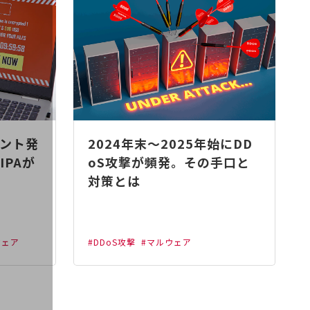
ント発
2024年末～2025年始にDD
PAが
oS攻撃が頻発。その手口と
対策とは
ウェア
#DDoS攻撃
#マルウェア