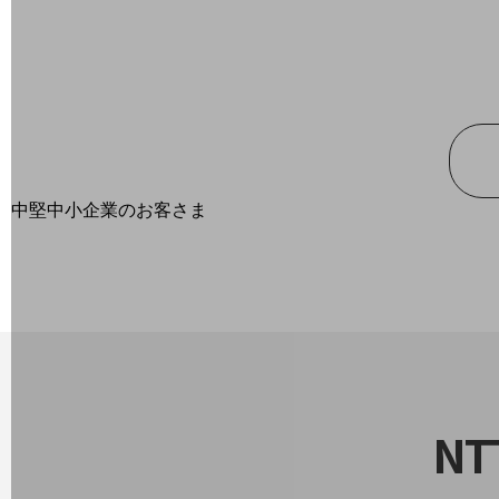
最新の導入事例や注目の導入事例をご紹介します
セミナー
開催・出展する各種セミナー、イベント情報をご紹介します
中堅中小企業のお客さま
NTTドコモビジネスウォッチ
ビジネスお役立ち情報
旬な話題やお役立ち資料などDXの課題を
解決するヒントをお届けする記事サイト
新着記事
お役立ち資料ダウンロード
トレンド記事特集
IT用語集
中堅中小企業向け
N
サービス・ソリューション
課題やニーズに合ったサービスをご紹介し、