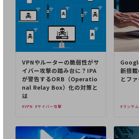
医療・介護
観光
教育
モビリティ
製造・建設業
VPNやルーターの脆弱性がサ
Goo
小売業
イバー攻撃の踏み台に？IPA
新搭載
キーワードで探す
が警告するORB（Operatio
とファ
モバイルTOP
nal Relay Box）化の対策と
法人向けスマホ・携帯に関する、
は
おすすめの機種、料金やサービスをご紹介
製品
#VPN
#サイバー攻撃
#ランサ
製品TOP
ビジネス向けスマートフォン
タフネススマートフォン