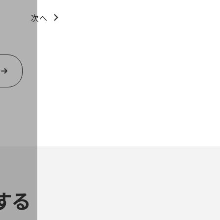
次へ
する