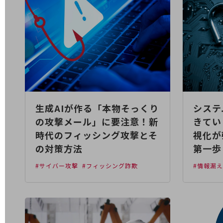
データ通信製品
ドコモケータイ
5G対応ホームルーター
通信モジュール製品
衛星携帯電話
IOT完了済みメーカーブランド製品
生成AIが作る「本物そっくり
システ
料金
料金TOP
の攻撃メール」に要注意！新
きてい
時代のフィッシング攻撃とそ
視化が
ドコモBiz データ無制限 ドコモ MAX ドコモ mini ドコモBiz かけ放題
の対策方法
第一歩
ケータイプラン
#サイバー攻撃
#フィッシング詐欺
#情報漏
5Gデータプラス
データプラス
IoT向け回線料金