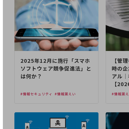
業務効率化
災害対策
職場環境整備
地域共創・地方創生
セキュリティ対策
2025年12月に施行「スマホ
【管理
遠隔監視
ソフトウェア競争促進法」と
時の企
顧客体験（CX）改善
は何か？
アル｜
【20
自動化・省電化
#情報セキュリティ
#情報漏えい
#情報漏
人材不足解消
業種・業態で探す
業種・業態で探すTOP
自治体
一次産業