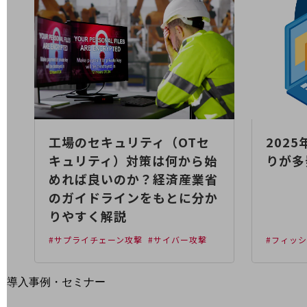
home5Gプラン
モバイルサービス
端末の一元管理
セキュリティ
運用保守・故障紛失サポート
回線・ネットワーク
お手続き
工場のセキュリティ（OTセ
202
キュリティ）対策は何から始
りが多
めれば良いのか？経済産業省
のガイドラインをもとに分か
りやすく解説
#サプライチェーン攻撃
#サイバー攻撃
#フィッ
別ウィンドウで開きます
サービスをご利用中のお客さま
導入事例・セミナー
導入事例TOP