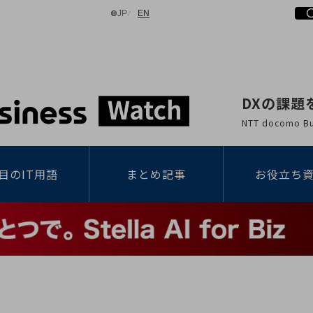
日本語
English
JP
EN
DXの課題
検索する
NTT docomo
目のIT用語
まとめ記事
お役立ち