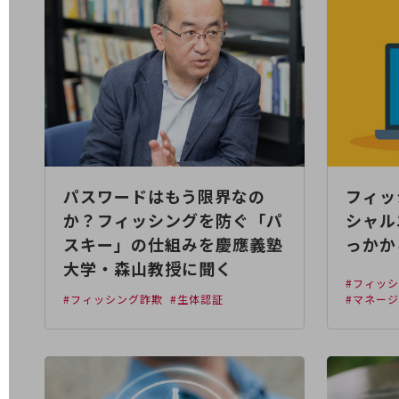
電話・映像コミュニケーション
セキュリティ
5G
IoT
AI
パスワードはもう限界なの
フィッ
データ利活用
か？フィッシングを防ぐ「パ
シャル
運用管理
スキー」の仕組みを慶應義塾
っかか
業務支援・マーケティング
大学・森山教授に聞く
#フィッ
災害対策・BCP
#フィッシング詐欺
#生体認証
#マネー
課題・ニーズで探す
課題・ニーズで探すTOP
コミュニケーション・情報共有
マーケティング