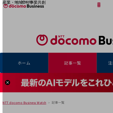
産業・地域DX/事業共創
サイト内検索
開く
メニュー
開く
OPEN HUB for Plural Futures
自律・分散・協調型社会の実現を目指し、
「社会可能性」を探究・実装する事業共創エコシステムです。
フリーワードを入力して探す
OPEN HUB for Plural Futuresとは
イベント/ウェビナー
記事コンテンツ
プレイヤー(カタリスト/パートナー企業)
事例
Smart World
フリーワードでNTTドコモビジネスの
取り組みを検索
産業・地域DXプラットフォーマーとして
ホーム
記事一覧
注
企業と地域が持続成長する社会を目指します
Smart City
Smart Education
Smart Healthcare
Smart Industry
Smart Mobility
Smart Worksite
生成AI(Generative AI)
地域の取り組み
記事一覧
NTT docomo Business Watch
地域社会を支える皆さまと地域課題の解決や