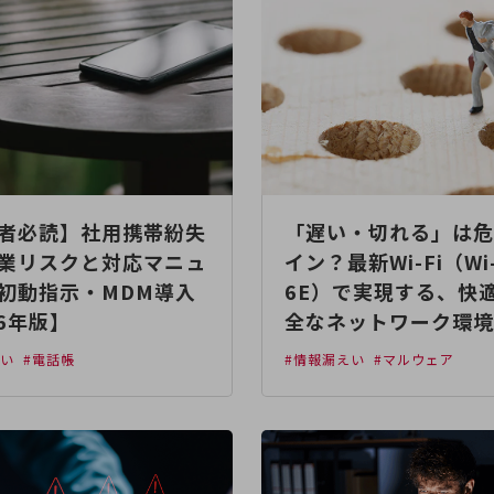
者必読】社用携帯紛失
「遅い・切れる」は危
業リスクと対応マニュ
イン？最新Wi-Fi（Wi-
初動指示・MDM導入
6E）で実現する、快
26年版】
全なネットワーク環境
えい
#電話帳
#情報漏えい
#マルウェア