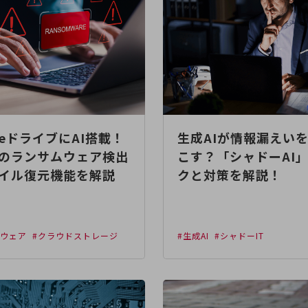
gleドライブにAI搭載！
生成AIが情報漏えい
のランサムウェア検出
こす？「シャドーAI
イル復元機能を解説
クと対策を解説！
ムウェア
#クラウドストレージ
#生成AI
#シャドーIT