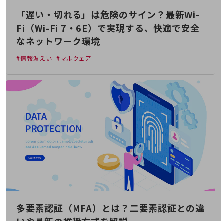
通信モジュール製品
「遅い・切れる」は危険のサイン？最新Wi-
Fi（Wi-Fi 7・6E）で実現する、快適で安全
衛星携帯電話
なネットワーク環境
IOT完了済みメーカーブランド製品
料金
#情報漏えい
#マルウェア
料金TOP
ドコモBiz データ無制限 ドコモ MAX ドコモ mini ドコモBiz かけ放題
ケータイプラン
5Gデータプラス
データプラス
IoT向け回線料金
home5Gプラン
モバイルサービス
端末の一元管理
多要素認証（MFA）とは？二要素認証との違
セキュリティ