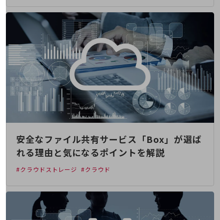
旬な話題やお役立ち資料などDXの課題を
解決するヒントをお届けする記事サイト
新着記事
お役立ち資料ダウンロード
トレンド記事特集
IT用語集
中堅中小企業向け
サービス・ソリューション
課題やニーズに合ったサービスをご紹介し、
中堅中小企業のビジネスをサポート！
お悩みから見つける
お悩みから見つけるTOP
安全なファイル共有サービス「Box」が選ば
ネットワーク
れる理由と気になるポイントを解説
モバイル・音声
#クラウドストレージ
#クラウド
バックオフィス
リモート・ハイブリッドワーク
セキュリティ