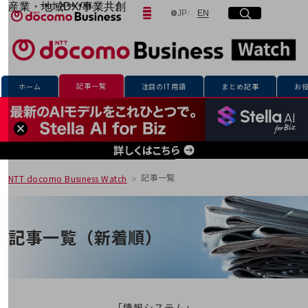
産業・地域DX/事業共創
日本語
English
JP
EN
サイト内検索
開く
メニュー
開く
OPEN HUB for Plural Futures
自律・分散・協調型社会の実現を目指し、
「社会可能性」を探究・実装する事業共創エコシステムです。
フリーワードを入力して探す
OPEN HUB for Plural Futuresとは
イベント/ウェビナー
記事一覧
ホーム
注目のIT用語
まとめ記事
お
記事コンテンツ
検索する
プレイヤー(カタリスト/パートナー企業)
事例
Smart World
フリーワードでNTTドコモビジネスの
取り組みを検索
産業・地域DXプラットフォーマーとして
企業と地域が持続成長する社会を目指します
記事一覧
NTT docomo Business Watch
Smart City
Smart Education
Smart Healthcare
Smart Industry
記事一覧（新着順）
Smart Mobility
Smart Worksite
生成AI(Generative AI)
地域の取り組み
地域社会を支える皆さまと地域課題の解決や
「情報システム」