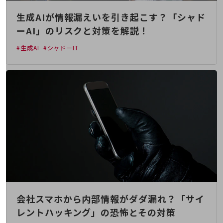
会社案内パンフレット
ニュースルーム
生成AIが情報漏えいを引き起こす？「シャド
ニュースルームTOP
ーAI」のリスクと対策を解説！
ニュースリリース
#生成AI
#シャドーIT
地域からの発表
重要なお知らせ
お知らせ
社外からの評価実績
サステナビリティ
サステナビリティTOP
NTTドコモビジネスグループのサステナビリティ
サステナビリティ基本方針
サステナビリティレポート
会社スマホから内部情報がダダ漏れ？「サイ
ダイバーシティ
レントハッキング」の恐怖とその対策
経営情報