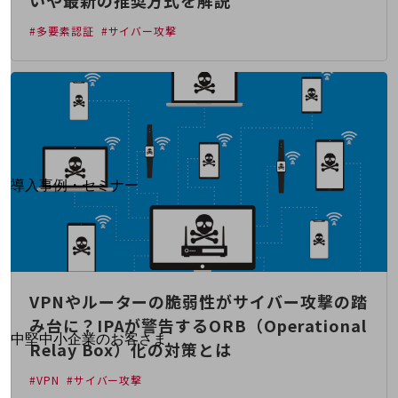
いや最新の推奨方式を解説
運用保守・故障紛失サポート
#多要素認証
#サイバー攻撃
回線・ネットワーク
お手続き
別ウィンドウで開きます
サービスをご利用中のお客さま
導入事例・セミナー
導入事例TOP
最新の導入事例や注目の導入事例をご紹介します
セミナー
開催・出展する各種セミナー、イベント情報をご紹介します
VPNやルーターの脆弱性がサイバー攻撃の踏
み台に？IPAが警告するORB（Operational
別ウィンドウで開きます
中堅中小企業のお客さま
Relay Box）化の対策とは
NTTドコモビジネスウォッチ
#VPN
#サイバー攻撃
ビジネスお役立ち情報