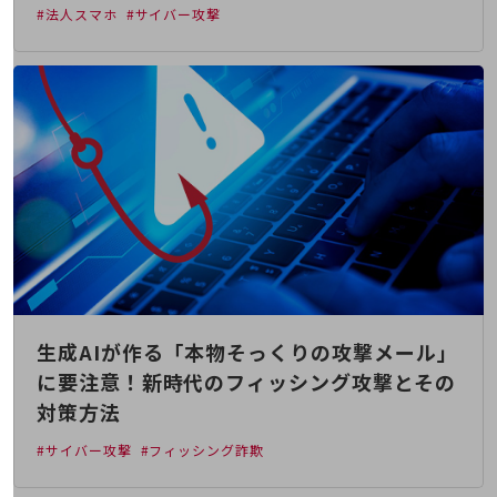
経営情報TOP
#法人スマホ
#サイバー攻撃
業績
決算公告
電子公告
基礎的電気通信役務損益明細表
採用情報
採用情報TOP
新卒採用
経験者採用
障がい者採用
生成AIが作る「本物そっくりの攻撃メール」
に要注意！新時代のフィッシング攻撃とその
人材育成制度
広告・協賛
対策方法
広告
#サイバー攻撃
#フィッシング詐欺
協賛
NTTドコモグループ