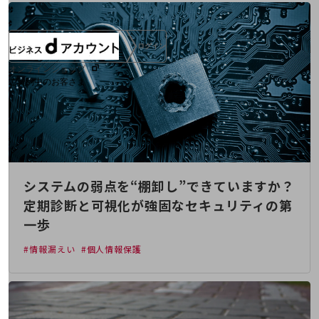
ログイン
オンラインショップ
ご契約中のお客さま
サービス別サポート情報
システムの弱点を“棚卸し”できていますか？
ご契約中サービスの一元管理
定期診断と可視化が強固なセキュリティの第
一歩
#情報漏えい
#個人情報保護
Web明細(ビリングステーション)