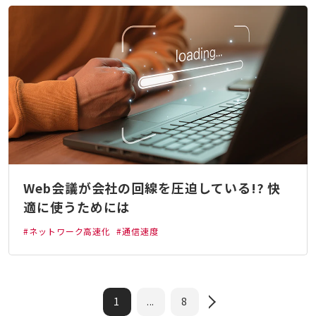
Web会議が会社の回線を圧迫している!? 快
適に使うためには
#ネットワーク高速化
#通信速度
1
...
8