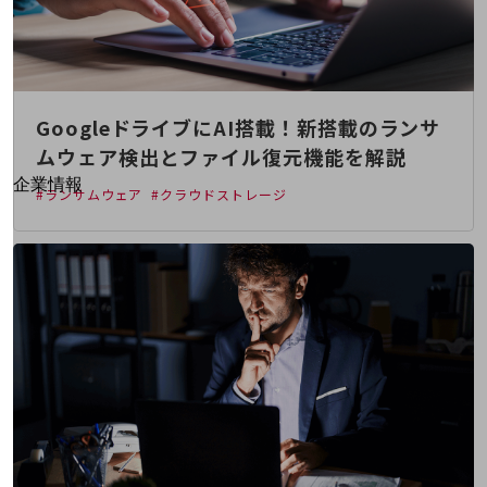
はじめての方へ
サービス・商品を探す
新規会員登録/ログインはこちら
100回線以上のお問い合わせ・お見積りはこちら
GoogleドライブにAI搭載！新搭載のランサ
ムウェア検出とファイル復元機能を解説
別ウィンドウで開きます
企業情報
#ランサムウェア
#クラウドストレージ
企業情報TOP
会社案内
会社案内TOP
組織
沿革
社長からのご挨拶
事業拠点
グループ会社