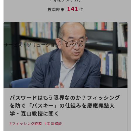
地域経済のさらなる活性化に取り組みます
141
自治体・地域社会との共創
検索結果
件
LGPF(Local Government Platform)
別ウィンドウで開きます
サービス・ソリューション・モバイル
サービス・ソリューションTOP
DXに関する課題を解決する
サービス・ソリューションをご紹介
カテゴリーで探す
カテゴリーで探すTOP
ネットワーク・モバイル
パスワードはもう限界なのか？フィッシング
クラウド・データセンター
を防ぐ「パスキー」の仕組みを慶應義塾大
電話・映像コミュニケーション
学・森山教授に聞く
セキュリティ
#フィッシング詐欺
#生体認証