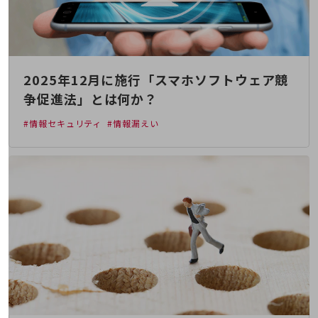
教育
モビリティ
製造・建設業
2025年12月に施行「スマホソフトウェア競
小売業
キーワードで探す
争促進法」とは何か？
モバイルTOP
#情報セキュリティ
#情報漏えい
法人向けスマホ・携帯に関する、
おすすめの機種、料金やサービスをご紹介
製品
製品TOP
ビジネス向けスマートフォン
タフネススマートフォン
データ通信製品
ドコモケータイ
5G対応ホームルーター