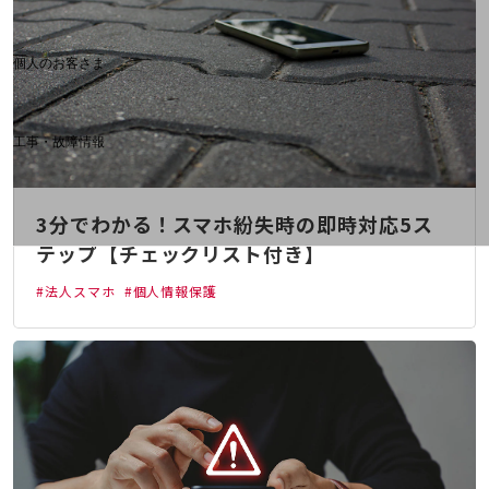
料金分析(ご利用料金管理サービス)
Web明細(My docomo)
個人のお客さま
NTTドコモ
OCNなど
工事・故障情報
お客さまサポートサイト
SDPFナレッジセンター
3分でわかる！スマホ紛失時の即時対応5ス
NTTドコモ 通信障害情報
テップ【チェックリスト付き】
#法人スマホ
#個人情報保護