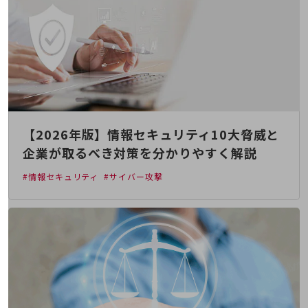
職場環境整備
地域共創・地方創生
セキュリティ対策
遠隔監視
顧客体験（CX）改善
自動化・省電化
【2026年版】情報セキュリティ10大脅威と
企業が取るべき対策を分かりやすく解説
人材不足解消
業種・業態で探す
#情報セキュリティ
#サイバー攻撃
業種・業態で探すTOP
自治体
一次産業
医療・介護
観光