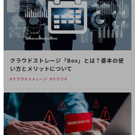
その他のお悩みはこちら
業界から見つける
業界から見つけるTOP
製造業
小売・卸売業
運輸業
クラウドストレージ「Box」とは？基本の使
建設業
い方とメリットについて
地域産業
#クラウドストレージ
#クラウド
その他の業界はこちら
ゲーム感覚で見つける
ビジネスお悩み診断
NTTドコモビジネス
オンラインショップ
モバイル・ICTサービスをオンラインで
相談・申し込みができるバーチャルショップ
法人向けモバイルトップ