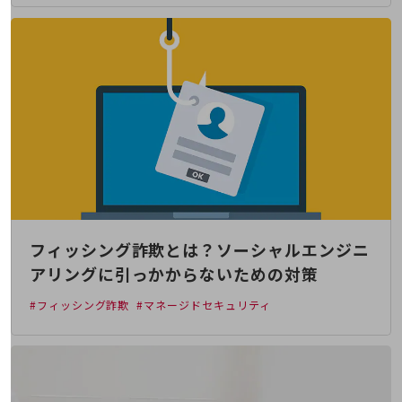
5G
IoT
AI
データ利活用
運用管理
業務支援・マーケティング
災害対策・BCP
課題・ニーズで探す
課題・ニーズで探すTOP
フィッシング詐欺とは？ソーシャルエンジニ
アリングに引っかからないための対策
コミュニケーション・情報共有
#フィッシング詐欺
#マネージドセキュリティ
マーケティング
業務効率化
災害対策