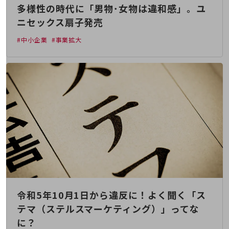
会社案内パンフレット
多様性の時代に「男物･女物は違和感」。ユ
ニュースルーム
ニセックス扇子発売
ニュースルームTOP
#中小企業
#事業拡大
ニュースリリース
地域からの発表
重要なお知らせ
お知らせ
社外からの評価実績
サステナビリティ
サステナビリティTOP
NTTドコモビジネスグループのサステナビリティ
サステナビリティ基本方針
令和5年10月1日から違反に！よく聞く「ス
サステナビリティレポート
テマ（ステルスマーケティング）」ってな
ダイバーシティ
に？
経営情報