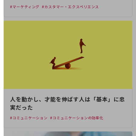
経営情報TOP
#マーケティング
#カスタマー・エクスペリエンス
業績
決算公告
電子公告
基礎的電気通信役務損益明細表
採用情報
採用情報TOP
新卒採用
経験者採用
障がい者採用
人を動かし、才能を伸ばす人は「基本」に忠
人材育成制度
実だった
広告・協賛
広告
#コミュニケーション
#コミュニケーションの効率化
協賛
NTTドコモグループ