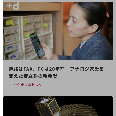
旬な話題やお役立ち資料などDXの課題を
解決するヒントをお届けする記事サイト
新着記事
お役立ち資料ダウンロード
トレンド記事特集
IT用語集
中堅中小企業向け
サービス・ソリューション
課題やニーズに合ったサービスをご紹介し、
中堅中小企業のビジネスをサポート！
お悩みから見つける
お悩みから見つけるTOP
連絡はFAX、PCは20年前…アナログ家業を
ネットワーク
変えた若女将の新発想
モバイル・音声
#中小企業
#事業拡大
バックオフィス
リモート・ハイブリッドワーク
セキュリティ