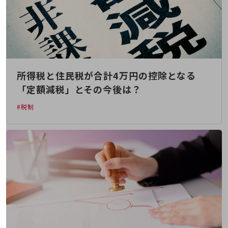
教育
モビリティ
製造・建設業
小売業
キーワードで探す
所得税と住民税が合計4万円の控除となる
モバイルTOP
「定額減税」とその今後は？
法人向けスマホ・携帯に関する、
おすすめの機種、料金やサービスをご紹介
#税制
製品
製品TOP
ビジネス向けスマートフォン
タフネススマートフォン
データ通信製品
ドコモケータイ
5G対応ホームルーター