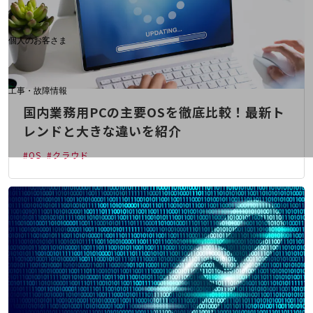
料金分析(ご利用料金管理サービス)
Web明細(My docomo)
個人のお客さま
NTTドコモ
OCNなど
工事・故障情報
お客さまサポートサイト
国内業務用PCの主要OSを徹底比較！最新ト
SDPFナレッジセンター
レンドと大きな違いを紹介
NTTドコモ 通信障害情報
#OS
#クラウド