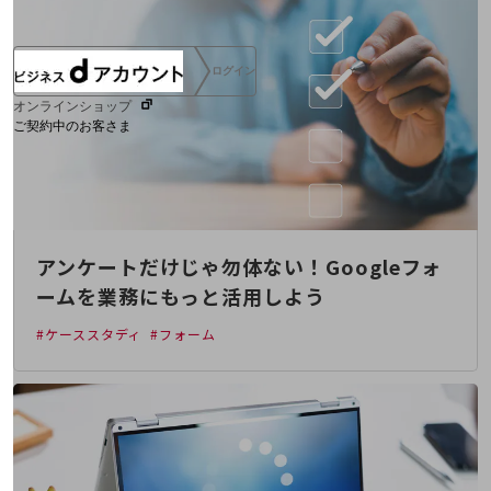
ログイン
オンラインショップ
ご契約中のお客さま
サービス別サポート情報
アンケートだけじゃ勿体ない！Googleフォ
ご契約中サービスの一元管理
ームを業務にもっと活用しよう
#ケーススタディ
#フォーム
Web明細(ビリングステーション)