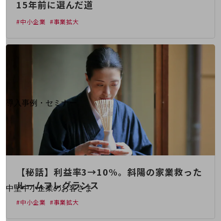
15年前に選んだ道
運用保守・故障紛失サポート
#中小企業
#事業拡大
回線・ネットワーク
お手続き
別ウィンドウで開きます
サービスをご利用中のお客さま
導入事例・セミナー
導入事例TOP
最新の導入事例や注目の導入事例をご紹介します
セミナー
開催・出展する各種セミナー、イベント情報をご紹介します
【秘話】利益率3→10%。斜陽の家業救った
ルームフレグランス
別ウィンドウで開きます
中堅中小企業のお客さま
NTTドコモビジネスウォッチ
#中小企業
#事業拡大
ビジネスお役立ち情報