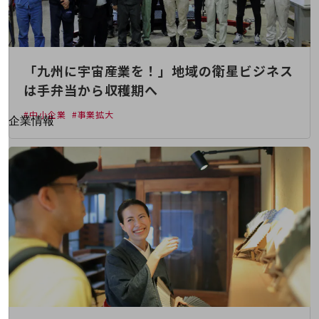
はじめての方へ
サービス・商品を探す
新規会員登録/ログインはこちら
100回線以上のお問い合わせ・お見積りはこちら
「九州に宇宙産業を！」地域の衛星ビジネス
は手弁当から収穫期へ
#中小企業
#事業拡大
別ウィンドウで開きます
企業情報
企業情報TOP
会社案内
会社案内TOP
組織
沿革
社長からのご挨拶
事業拠点
グループ会社