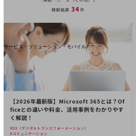
地域経済のさらなる活性化に取り組みます
34
自治体・地域社会との共創
検索結果
件
LGPF(Local Government Platform)
別ウィンドウで開きます
サービス・ソリューション・モバイル
サービス・ソリューションTOP
DXに関する課題を解決する
サービス・ソリューションをご紹介
カテゴリーで探す
カテゴリーで探すTOP
ネットワーク・モバイル
【2026年最新版】Microsoft 365とは？Of
クラウド・データセンター
ficeとの違いや料金、活用事例をわかりやす
電話・映像コミュニケーション
く解説！
セキュリティ
#DX（デジタルトランスフォーメーション）
#コミュニケーション