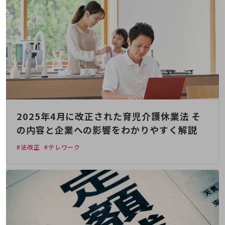
職場環境整備
地域共創・地方創生
セキュリティ対策
遠隔監視
顧客体験（CX）改善
自動化・省電化
人材不足解消
2025年4月に改正された育児介護休業法 そ
業種・業態で探す
の内容と企業への影響をわかりやすく解説
業種・業態で探すTOP
#法改正
#テレワーク
自治体
一次産業
医療・介護
観光