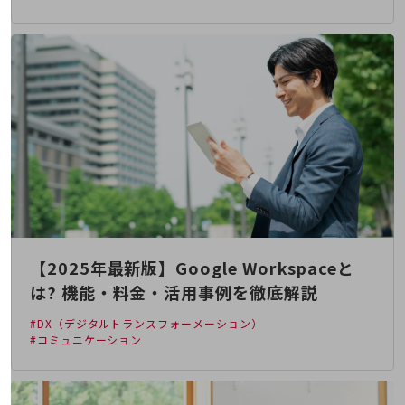
5G
IoT
AI
データ利活用
運用管理
業務支援・マーケティング
災害対策・BCP
課題・ニーズで探す
課題・ニーズで探すTOP
【2025年最新版】Google Workspaceと
コミュニケーション・情報共有
は? 機能・料金・活用事例を徹底解説
マーケティング
#DX（デジタルトランスフォーメーション）
#コミュニケーション
業務効率化
災害対策