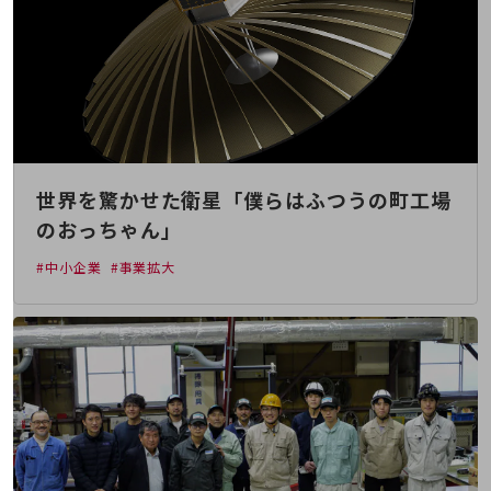
その他のお悩みはこちら
業界から見つける
業界から見つけるTOP
製造業
小売・卸売業
運輸業
世界を驚かせた衛星「僕らはふつうの町工場
のおっちゃん」
建設業
地域産業
#中小企業
#事業拡大
その他の業界はこちら
ゲーム感覚で見つける
ビジネスお悩み診断
NTTドコモビジネス
オンラインショップ
モバイル・ICTサービスをオンラインで
相談・申し込みができるバーチャルショップ
法人向けモバイルトップ