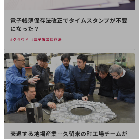
通信モジュール製品
衛星携帯電話
電子帳簿保存法改正でタイムスタンプが不要
になった？
IOT完了済みメーカーブランド製品
料金
#クラウド
#電子帳簿保存法
料金TOP
ドコモBiz データ無制限 ドコモ MAX ドコモ mini ドコモBiz かけ放題
ケータイプラン
5Gデータプラス
データプラス
IoT向け回線料金
home5Gプラン
モバイルサービス
端末の一元管理
衰退する地場産業…久留米の町工場チームが
セキュリティ