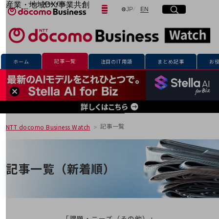
産業・地域DX/事業共創
日本語
English
JP
EN
サイト内検索
開く
メニュー
開く
OPEN HUB for Plural Futures
自律・分散・協調型社会の実現を目指し、
「社会可能性」を探究・実装する事業共創エコシステムです。
フリーワードを入力して探す
OPEN HUB for Plural Futuresとは
イベント/ウェビナー
記事一覧
ホーム
注目のIT用語
まとめ記事
お
記事コンテンツ
検索する
プレイヤー(カタリスト/パートナー企業)
事例
Smart World
フリーワードでNTTドコモビジネスの
取り組みを検索
産業・地域DXプラットフォーマーとして
企業と地域が持続成長する社会を目指します
記事一覧
NTT docomo Business Watch
Smart City
Smart Education
Smart Healthcare
Smart Industry
記事一覧（新着順）
Smart Mobility
Smart Worksite
生成AI(Generative AI)
地域の取り組み
地域社会を支える皆さまと地域課題の解決や
「課題・ニーズ（その他）」