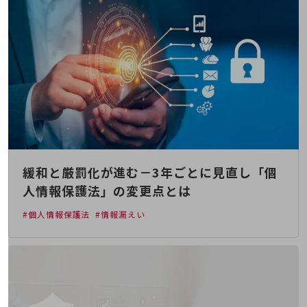
5G
IoT
AI
データ利活用
運用管理
業務支援・マーケティング
災害対策・BCP
緩和と厳罰化が進む－3年ごとに見直し「個
課題・ニーズで探す
課題・ニーズで探すTOP
人情報保護法」の変更点とは
コミュニケーション・情報共有
#個人情報保護法
#情報漏えい
マーケティング
業務効率化
災害対策