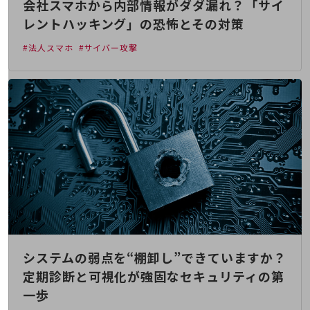
会社スマホから内部情報がダダ漏れ？「サイ
会社案内パンフレット
ニュースルーム
レントハッキング」の恐怖とその対策
ニュースルームTOP
#法人スマホ
#サイバー攻撃
ニュースリリース
地域からの発表
重要なお知らせ
お知らせ
社外からの評価実績
サステナビリティ
サステナビリティTOP
NTTドコモビジネスグループのサステナビリティ
サステナビリティ基本方針
システムの弱点を“棚卸し”できていますか？
サステナビリティレポート
定期診断と可視化が強固なセキュリティの第
ダイバーシティ
一歩
経営情報