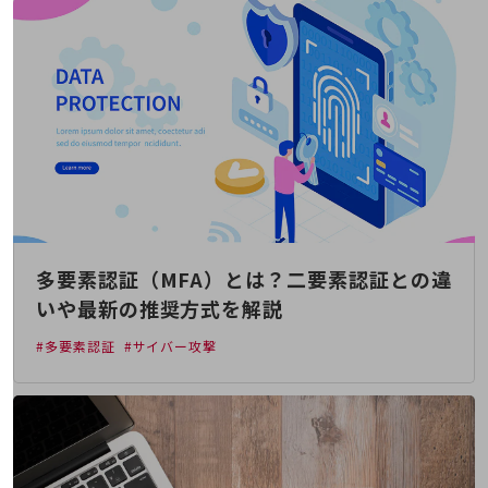
旬な話題やお役立ち資料などDXの課題を
解決するヒントをお届けする記事サイト
新着記事
お役立ち資料ダウンロード
トレンド記事特集
IT用語集
中堅中小企業向け
サービス・ソリューション
課題やニーズに合ったサービスをご紹介し、
中堅中小企業のビジネスをサポート！
お悩みから見つける
お悩みから見つけるTOP
多要素認証（MFA）とは？二要素認証との違
いや最新の推奨方式を解説
ネットワーク
#多要素認証
#サイバー攻撃
モバイル・音声
バックオフィス
リモート・ハイブリッドワーク
セキュリティ