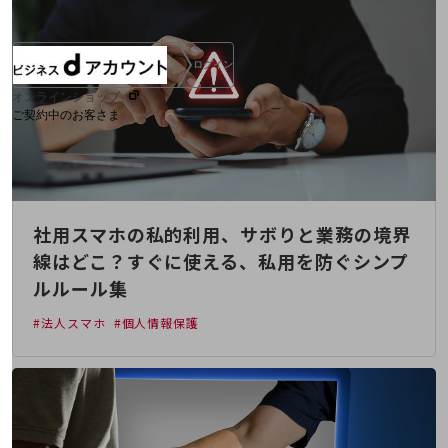
ログイン
オンラインショップ
ご契約中のお客さま
サービス別サポート情報
社用スマホの私的利用、サボりと業務の境界
線はどこ？すぐに使える、私用を防ぐシンプ
ご契約中サービスの一元管理
ルルール集
#法人スマホ
#個人情報保護
Web明細(ビリングステーション)