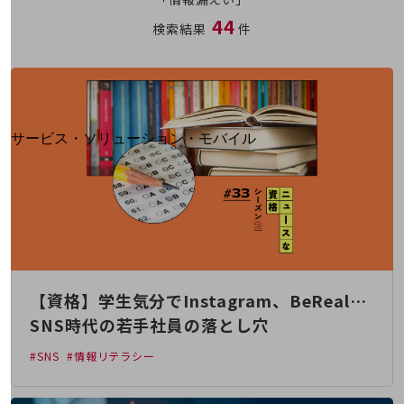
地域経済のさらなる活性化に取り組みます
44
自治体・地域社会との共創
検索結果
件
LGPF(Local Government Platform)
別ウィンドウで開きます
サービス・ソリューション・モバイル
サービス・ソリューションTOP
DXに関する課題を解決する
サービス・ソリューションをご紹介
カテゴリーで探す
カテゴリーで探すTOP
ネットワーク・モバイル
【資格】学生気分でInstagram、BeReal…
クラウド・データセンター
SNS時代の若手社員の落とし穴
電話・映像コミュニケーション
#SNS
#情報リテラシー
セキュリティ