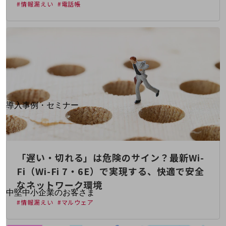
#情報漏えい
#電話帳
運用保守・故障紛失サポート
回線・ネットワーク
お手続き
別ウィンドウで開きます
サービスをご利用中のお客さま
導入事例・セミナー
導入事例TOP
最新の導入事例や注目の導入事例をご紹介します
セミナー
「遅い・切れる」は危険のサイン？最新Wi-
開催・出展する各種セミナー、イベント情報をご紹介します
Fi（Wi-Fi 7・6E）で実現する、快適で安全
なネットワーク環境
別ウィンドウで開きます
中堅中小企業のお客さま
#情報漏えい
#マルウェア
NTTドコモビジネスウォッチ
ビジネスお役立ち情報