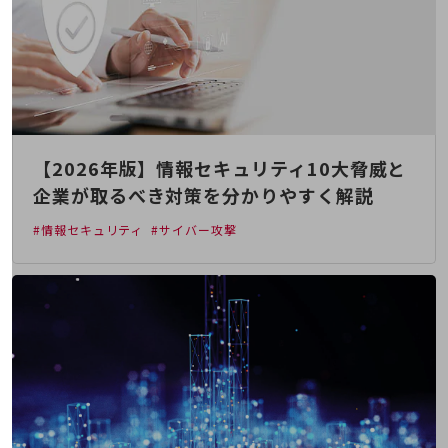
職場環境整備
地域共創・地方創生
セキュリティ対策
遠隔監視
顧客体験（CX）改善
【2026年版】情報セキュリティ10大脅威と
自動化・省電化
企業が取るべき対策を分かりやすく解説
人材不足解消
#情報セキュリティ
#サイバー攻撃
業種・業態で探す
業種・業態で探すTOP
自治体
一次産業
医療・介護
観光