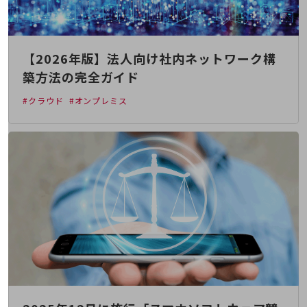
教育
モビリティ
製造・建設業
【2026年版】法人向け社内ネットワーク構
築方法の完全ガイド
小売業
キーワードで探す
#クラウド
#オンプレミス
モバイルTOP
法人向けスマホ・携帯に関する、
おすすめの機種、料金やサービスをご紹介
製品
製品TOP
ビジネス向けスマートフォン
タフネススマートフォン
データ通信製品
ドコモケータイ
5G対応ホームルーター