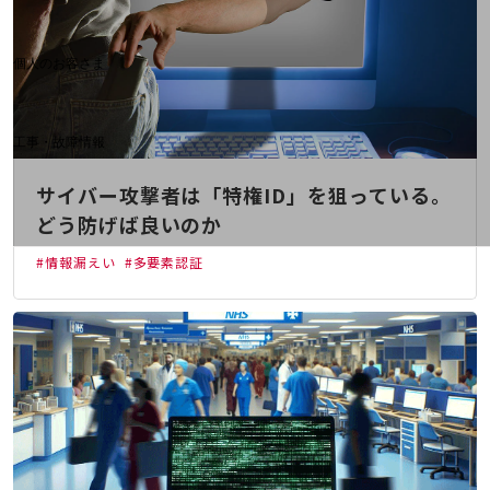
料金分析(ご利用料金管理サービス)
Web明細(My docomo)
個人のお客さま
NTTドコモ
OCNなど
工事・故障情報
お客さまサポートサイト
サイバー攻撃者は「特権ID」を狙っている。
SDPFナレッジセンター
どう防げば良いのか
NTTドコモ 通信障害情報
#情報漏えい
#多要素認証