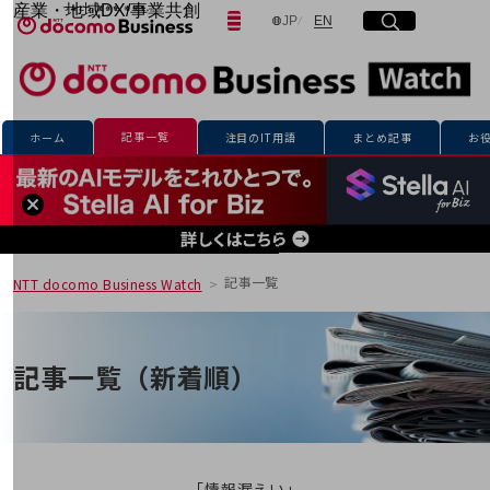
産業・地域DX/事業共創
日本語
English
JP
EN
サイト内検索
開く
メニュー
開く
OPEN HUB for Plural Futures
自律・分散・協調型社会の実現を目指し、
「社会可能性」を探究・実装する事業共創エコシステムです。
フリーワードを入力して探す
OPEN HUB for Plural Futuresとは
イベント/ウェビナー
記事一覧
ホーム
注目のIT用語
まとめ記事
お
記事コンテンツ
検索する
プレイヤー(カタリスト/パートナー企業)
事例
Smart World
フリーワードでNTTドコモビジネスの
取り組みを検索
産業・地域DXプラットフォーマーとして
企業と地域が持続成長する社会を目指します
記事一覧
NTT docomo Business Watch
Smart City
Smart Education
Smart Healthcare
Smart Industry
記事一覧（新着順）
Smart Mobility
Smart Worksite
生成AI(Generative AI)
地域の取り組み
地域社会を支える皆さまと地域課題の解決や
「情報漏えい」