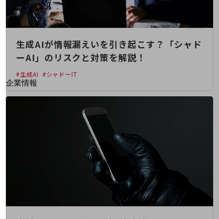
はじめての方へ
サービス・商品を探す
新規会員登録/ログインはこちら
100回線以上のお問い合わせ・お見積りはこちら
生成AIが情報漏えいを引き起こす？「シャド
ーAI」のリスクと対策を解説！
#生成AI
#シャドーIT
別ウィンドウで開きます
企業情報
企業情報TOP
会社案内
会社案内TOP
組織
沿革
社長からのご挨拶
事業拠点
グループ会社