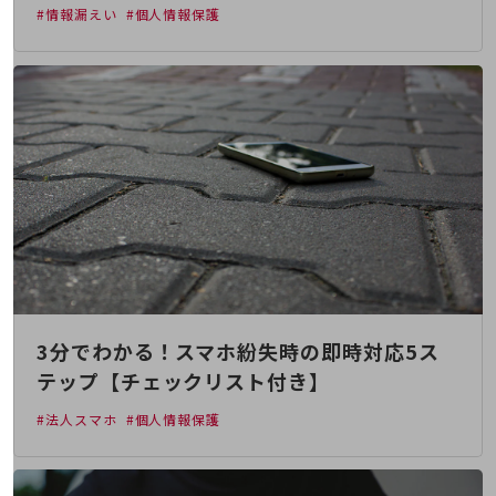
経営情報TOP
#情報漏えい
#個人情報保護
業績
決算公告
電子公告
基礎的電気通信役務損益明細表
採用情報
採用情報TOP
新卒採用
経験者採用
障がい者採用
3分でわかる！スマホ紛失時の即時対応5ス
テップ【チェックリスト付き】
人材育成制度
広告・協賛
#法人スマホ
#個人情報保護
広告
協賛
NTTドコモグループ