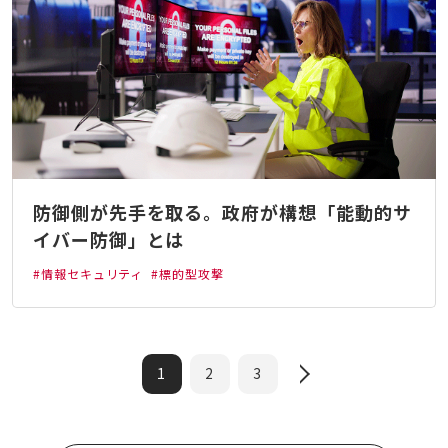
防御側が先手を取る。政府が構想「能動的サ
イバー防御」とは
#情報セキュリティ
#標的型攻撃
1
2
3