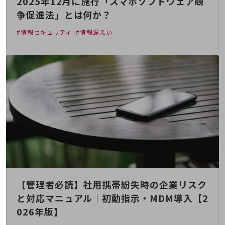
2025年12月に施行「スマホソフトウェア競
通信モジュール製品
争促進法」とは何か？
衛星携帯電話
#情報セキュリティ
#情報漏えい
IOT完了済みメーカーブランド製品
料金
料金TOP
ドコモBiz データ無制限 ドコモ MAX ドコモ mini ドコモBiz かけ放題
ケータイプラン
5Gデータプラス
データプラス
IoT向け回線料金
home5Gプラン
【管理者必読】社用携帯紛失時の企業リスク
モバイルサービス
と対応マニュアル｜初動指示・MDM導入【2
端末の一元管理
026年版】
セキュリティ