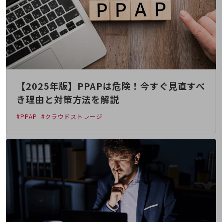
その他のお悩みはこちら
業界から見つける
業界から見つけるTOP
製造業
小売・卸売業
【2025年版】PPAPは危険！今すぐ見直すべ
運輸業
き理由と対策方法を解説
建設業
#PPAP
#クラウドストレージ
地域産業
その他の業界はこちら
ゲーム感覚で見つける
ビジネスお悩み診断
NTTドコモビジネス
オンラインショップ
モバイル・ICTサービスをオンラインで
相談・申し込みができるバーチャルショップ
法人向けモバイルトップ