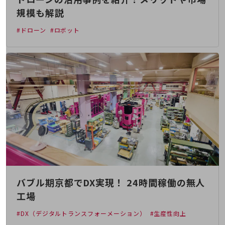
会社案内パンフレット
規模も解説
ニュースルーム
ニュースルームTOP
#ドローン
#ロボット
ニュースリリース
地域からの発表
重要なお知らせ
お知らせ
社外からの評価実績
サステナビリティ
サステナビリティTOP
NTTドコモビジネスグループのサステナビリティ
サステナビリティ基本方針
バブル期京都でDX実現！ 24時間稼働の無人
サステナビリティレポート
工場
ダイバーシティ
#DX（デジタルトランスフォーメーション）
#生産性向上
経営情報