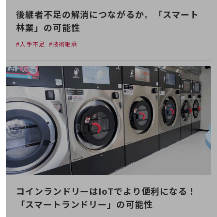
通信モジュール製品
後継者不足の解消につながるか。「スマート
林業」の可能性
衛星携帯電話
#人手不足
#技術継承
IOT完了済みメーカーブランド製品
料金
料金TOP
ドコモBiz データ無制限 ドコモ MAX ドコモ mini ドコモBiz かけ放題
ケータイプラン
5Gデータプラス
データプラス
IoT向け回線料金
home5Gプラン
モバイルサービス
コインランドリーはIoTでより便利になる！
端末の一元管理
「スマートランドリー」の可能性
セキュリティ