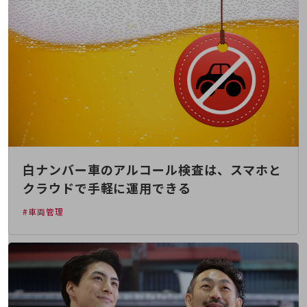
旬な話題やお役立ち資料などDXの課題を
解決するヒントをお届けする記事サイト
新着記事
お役立ち資料ダウンロード
トレンド記事特集
IT用語集
中堅中小企業向け
サービス・ソリューション
課題やニーズに合ったサービスをご紹介し、
中堅中小企業のビジネスをサポート！
お悩みから見つける
白ナンバー車のアルコール検査は、スマホと
お悩みから見つけるTOP
クラウドで手軽に運用できる
ネットワーク
#車両管理
モバイル・音声
バックオフィス
リモート・ハイブリッドワーク
セキュリティ