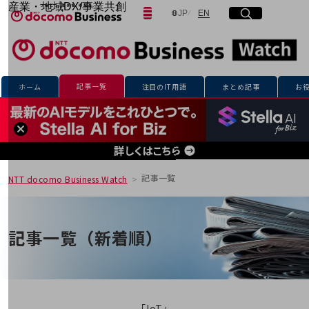
産業・地域DX/事業共創
日本語
English
JP
EN
サイト内検索
開く
メニュー
開く
OPEN HUB for Plural Futures
自律・分散・協調型社会の実現を目指し、
「社会可能性」を探究・実装する事業共創エコシステムです。
フリーワードを入力して探す
OPEN HUB for Plural Futuresとは
イベント/ウェビナー
記事一覧
ホーム
注目のIT用語
まとめ記事
お
記事コンテンツ
検索する
プレイヤー(カタリスト/パートナー企業)
事例
Smart World
フリーワードでNTTドコモビジネスの
取り組みを検索
産業・地域DXプラットフォーマーとして
企業と地域が持続成長する社会を目指します
記事一覧
NTT docomo Business Watch
Smart City
Smart Education
Smart Healthcare
Smart Industry
記事一覧（新着順）
Smart Mobility
Smart Worksite
生成AI(Generative AI)
地域の取り組み
地域社会を支える皆さまと地域課題の解決や
「IoT」