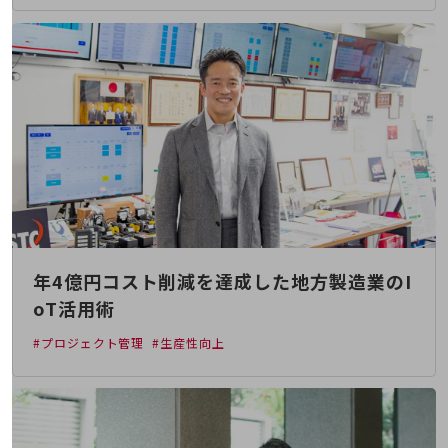
経営情報TOP
業績
決算公告
電子公告
基礎的電気通信役務損益明細表
採用情報
採用情報TOP
新卒採用
経験者採用
年4億円コスト削減を達成した地方製造業のI
oT活用術
障がい者採用
#プロジェクト管理
#生産性向上
人材育成制度
広告・協賛
広告
協賛
NTTドコモグループ