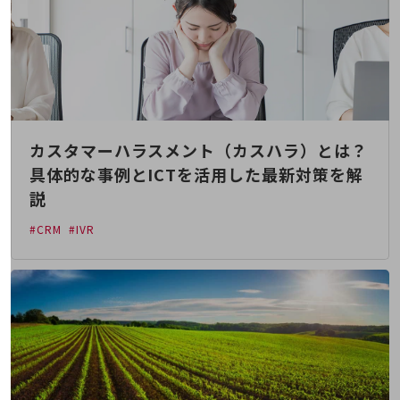
職場環境整備
地域共創・地方創生
セキュリティ対策
遠隔監視
顧客体験（CX）改善
カスタマーハラスメント（カスハラ）とは？
自動化・省電化
具体的な事例とICTを活用した最新対策を解
説
人材不足解消
業種・業態で探す
#CRM
#IVR
業種・業態で探すTOP
自治体
一次産業
医療・介護
観光