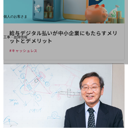
料金分析(ご利用料金管理サービス)
Web明細(My docomo)
個人のお客さま
NTTドコモ
OCNなど
給与デジタル払いが中小企業にもたらすメリ
工事・故障情報
ットとデメリット
お客さまサポートサイト
#キャッシュレス
SDPFナレッジセンター
NTTドコモ 通信障害情報