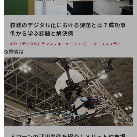
はじめての方へ
サービス・商品を探す
新規会員登録/ログインはこちら
100回線以上のお問い合わせ・お見積りはこちら
校務のデジタル化における課題とは？成功事
例から学ぶ課題と解決例
#DX（デジタルトランスフォーメーション）
#ケーススタディ
別ウィンドウで開きます
企業情報
企業情報TOP
会社案内
会社案内TOP
組織
沿革
社長からのご挨拶
事業拠点
グループ会社
ドローンの活用事例を紹介！メリットや市場