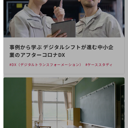
その他のお悩みはこちら
業界から見つける
業界から見つけるTOP
製造業
小売・卸売業
事例から学ぶ デジタルシフトが進む中小企
運輸業
業のアフターコロナDX
建設業
#DX（デジタルトランスフォーメーション）
#ケーススタディ
地域産業
その他の業界はこちら
ゲーム感覚で見つける
ビジネスお悩み診断
NTTドコモビジネス
オンラインショップ
モバイル・ICTサービスをオンラインで
相談・申し込みができるバーチャルショップ
法人向けモバイルトップ