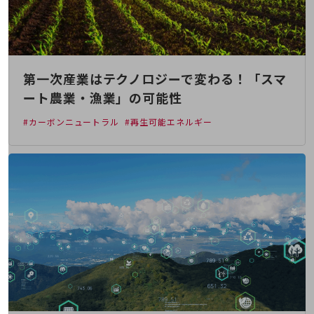
教育
モビリティ
製造・建設業
第一次産業はテクノロジーで変わる！「スマ
小売業
キーワードで探す
ート農業・漁業」の可能性
モバイルTOP
#カーボンニュートラル
#再生可能エネルギー
法人向けスマホ・携帯に関する、
おすすめの機種、料金やサービスをご紹介
製品
製品TOP
ビジネス向けスマートフォン
タフネススマートフォン
データ通信製品
ドコモケータイ
5G対応ホームルーター