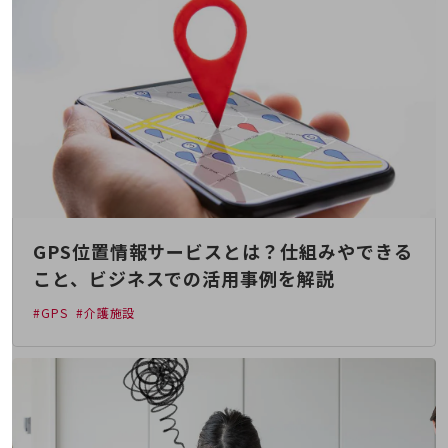
5G
IoT
AI
データ利活用
運用管理
業務支援・マーケティング
災害対策・BCP
GPS位置情報サービスとは？仕組みやできる
課題・ニーズで探す
課題・ニーズで探すTOP
こと、ビジネスでの活用事例を解説
コミュニケーション・情報共有
#GPS
#介護施設
マーケティング
業務効率化
災害対策