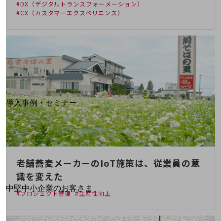
#DX（デジタルトランスフォーメーション）
運用保守・故障紛失サポート
#CX（カスタマーエクスペリエンス）
回線・ネットワーク
お手続き
別ウィンドウで開きます
サービスをご利用中のお客さま
導入事例・セミナー
導入事例TOP
最新の導入事例や注目の導入事例をご紹介します
セミナー
開催・出展する各種セミナー、イベント情報をご紹介します
老舗蕎麦メーカーのIoT施策は、従業員の意
識を変えた
別ウィンドウで開きます
中堅中小企業のお客さま
#プロジェクト管理
#生産性向上
NTTドコモビジネスウォッチ
ビジネスお役立ち情報