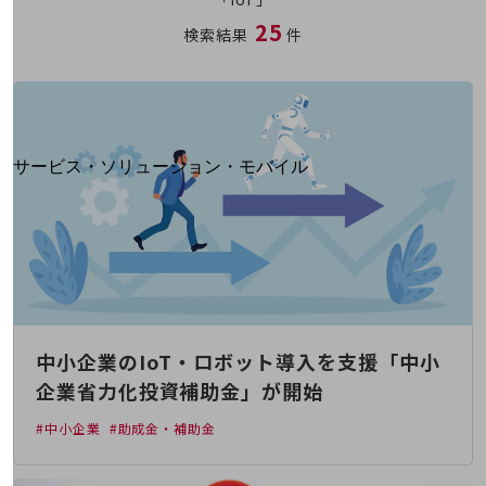
地域経済のさらなる活性化に取り組みます
25
自治体・地域社会との共創
検索結果
件
LGPF(Local Government Platform)
別ウィンドウで開きます
サービス・ソリューション・モバイル
サービス・ソリューションTOP
DXに関する課題を解決する
サービス・ソリューションをご紹介
カテゴリーで探す
カテゴリーで探すTOP
ネットワーク・モバイル
中小企業のIoT・ロボット導入を支援「中小
クラウド・データセンター
企業省力化投資補助金」が開始
電話・映像コミュニケーション
#中小企業
#助成金・補助金
セキュリティ