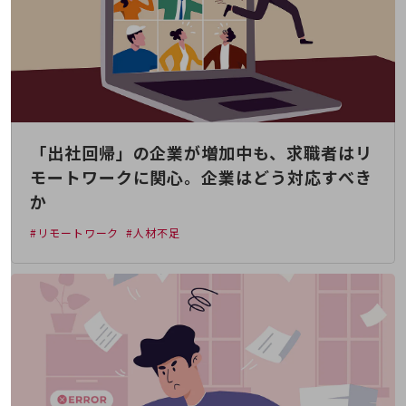
職場環境整備
地域共創・地方創生
セキュリティ対策
遠隔監視
顧客体験（CX）改善
「出社回帰」の企業が増加中も、求職者はリ
自動化・省電化
モートワークに関心。企業はどう対応すべき
か
人材不足解消
業種・業態で探す
#リモートワーク
#人材不足
業種・業態で探すTOP
自治体
一次産業
医療・介護
観光