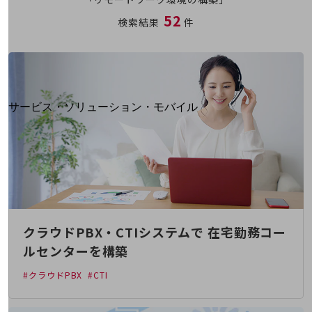
地域経済のさらなる活性化に取り組みます
52
自治体・地域社会との共創
検索結果
件
LGPF(Local Government Platform)
別ウィンドウで開きます
サービス・ソリューション・モバイル
サービス・ソリューションTOP
DXに関する課題を解決する
サービス・ソリューションをご紹介
カテゴリーで探す
カテゴリーで探すTOP
ネットワーク・モバイル
クラウドPBX・CTIシステムで 在宅勤務コー
クラウド・データセンター
ルセンターを構築
電話・映像コミュニケーション
#クラウドPBX
#CTI
セキュリティ