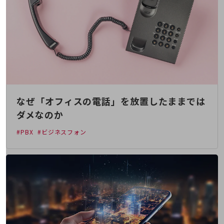
旬な話題やお役立ち資料などDXの課題を
解決するヒントをお届けする記事サイト
新着記事
お役立ち資料ダウンロード
トレンド記事特集
IT用語集
中堅中小企業向け
サービス・ソリューション
課題やニーズに合ったサービスをご紹介し、
なぜ「オフィスの電話」を放置したままでは
中堅中小企業のビジネスをサポート！
ダメなのか
お悩みから見つける
お悩みから見つけるTOP
#PBX
#ビジネスフォン
ネットワーク
モバイル・音声
バックオフィス
リモート・ハイブリッドワーク
セキュリティ