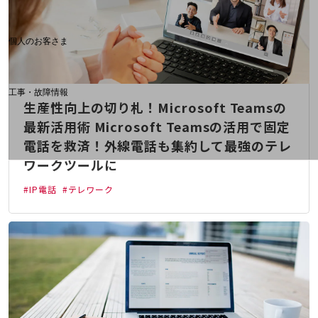
料金分析(ご利用料金管理サービス)
Web明細(My docomo)
個人のお客さま
NTTドコモ
OCNなど
工事・故障情報
生産性向上の切り札！Microsoft Teamsの
お客さまサポートサイト
最新活用術 Microsoft Teamsの活用で固定
SDPFナレッジセンター
電話を救済！外線電話も集約して最強のテレ
NTTドコモ 通信障害情報
ワークツールに
#IP電話
#テレワーク