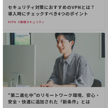
通信モジュール製品
セキュリティ対策におすすめのVPNとは？
導入時にチェックすべき4つのポイント
衛星携帯電話
#VPN
#情報セキュリティ
IOT完了済みメーカーブランド製品
料金
料金TOP
ドコモBiz データ無制限 ドコモ MAX ドコモ mini ドコモBiz かけ放題
ケータイプラン
5Gデータプラス
データプラス
IoT向け回線料金
home5Gプラン
モバイルサービス
“第二進化中”のリモートワーク環境、安心・
端末の一元管理
安全・快適に追加された「新条件」とは
セキュリティ