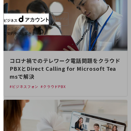
ログイン
オンラインショップ
ご契約中のお客さま
サービス別サポート情報
コロナ禍でのテレワーク電話問題をクラウド
PBXとDirect Calling for Microsoft Tea
msで解決
ご契約中サービスの一元管理
#ビジネスフォン
#クラウドPBX
Web明細(ビリングステーション)