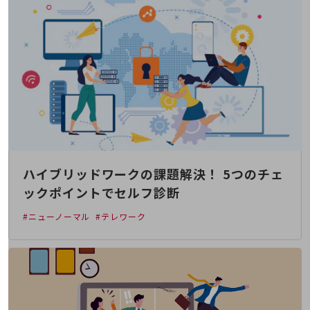
5G
IoT
AI
データ利活用
運用管理
業務支援・マーケティング
災害対策・BCP
ハイブリッドワークの課題解決！ 5つのチェ
課題・ニーズで探す
課題・ニーズで探すTOP
ックポイントでセルフ診断
コミュニケーション・情報共有
#ニューノーマル
#テレワーク
マーケティング
業務効率化
災害対策