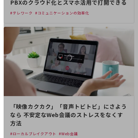
PBXのクラウド化とスマホ活用で打開できる
会社案内パンフレット
ニュースルーム
#テレワーク
#コミュニケーションの効率化
ニュースルームTOP
ニュースリリース
地域からの発表
重要なお知らせ
お知らせ
社外からの評価実績
サステナビリティ
サステナビリティTOP
NTTドコモビジネスグループのサステナビリティ
「映像カクカク」「音声トビトビ」にさよう
サステナビリティ基本方針
なら 不安定なWeb会議のストレスをなくす
サステナビリティレポート
方法
ダイバーシティ
#ローカルブレイクアウト
#Web会議
経営情報