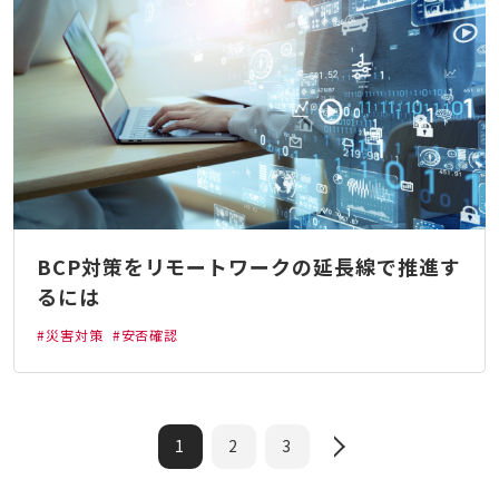
BCP対策をリモートワークの延長線で推進す
るには
#災害対策
#安否確認
1
2
3