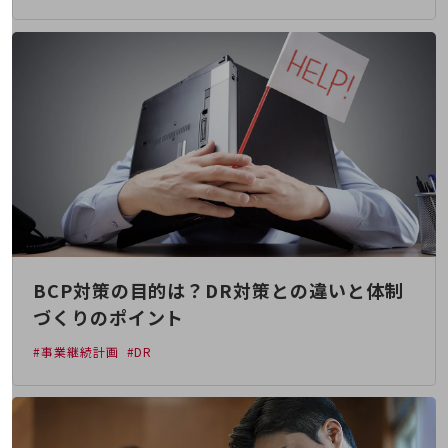
経営情報TOP
業績
決算公告
電子公告
基礎的電気通信役務損益明細表
採用情報
採用情報TOP
新卒採用
経験者採用
BCP対策の目的は？DR対策との違いと体制
障がい者採用
づくりのポイント
人材育成制度
#事業継続計画
#DR
広告・協賛
広告
協賛
NTTドコモグループ