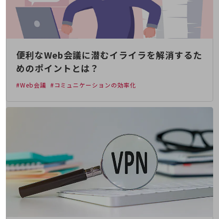
教育
モビリティ
製造・建設業
便利なWeb会議に潜むイライラを解消するた
小売業
キーワードで探す
めのポイントとは？
モバイルTOP
#Web会議
#コミュニケーションの効率化
法人向けスマホ・携帯に関する、
おすすめの機種、料金やサービスをご紹介
製品
製品TOP
ビジネス向けスマートフォン
タフネススマートフォン
データ通信製品
ドコモケータイ
5G対応ホームルーター