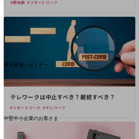
#閉域網
#リモートワーク
運用保守・故障紛失サポート
回線・ネットワーク
お手続き
別ウィンドウで開きます
サービスをご利用中のお客さま
導入事例・セミナー
導入事例TOP
最新の導入事例や注目の導入事例をご紹介します
セミナー
テレワークは中止すべき？継続すべき？
開催・出展する各種セミナー、イベント情報をご紹介します
#リモートワーク
#テレワーク
別ウィンドウで開きます
中堅中小企業のお客さま
NTTドコモビジネスウォッチ
ビジネスお役立ち情報