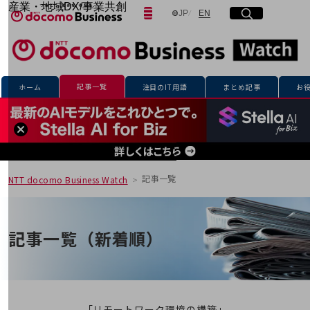
産業・地域DX/事業共創
日本語
English
JP
EN
サイト内検索
開く
メニュー
開く
OPEN HUB for Plural Futures
自律・分散・協調型社会の実現を目指し、
「社会可能性」を探究・実装する事業共創エコシステムです。
フリーワードを入力して探す
OPEN HUB for Plural Futuresとは
イベント/ウェビナー
記事一覧
ホーム
注目のIT用語
まとめ記事
お
記事コンテンツ
検索する
プレイヤー(カタリスト/パートナー企業)
事例
Smart World
フリーワードでNTTドコモビジネスの
取り組みを検索
産業・地域DXプラットフォーマーとして
企業と地域が持続成長する社会を目指します
記事一覧
NTT docomo Business Watch
Smart City
Smart Education
Smart Healthcare
Smart Industry
記事一覧（新着順）
Smart Mobility
Smart Worksite
生成AI(Generative AI)
地域の取り組み
地域社会を支える皆さまと地域課題の解決や
「リモートワーク環境の構築」