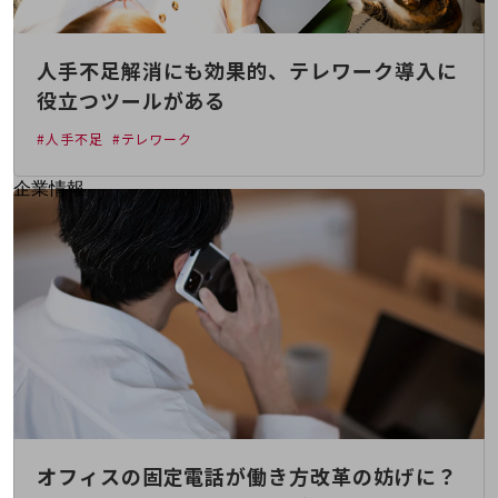
はじめての方へ
サービス・商品を探す
新規会員登録/ログインはこちら
人手不足解消にも効果的、テレワーク導入に
100回線以上のお問い合わせ・お見積りはこちら
役立つツールがある
#人手不足
#テレワーク
別ウィンドウで開きます
企業情報
企業情報TOP
会社案内
会社案内TOP
組織
沿革
社長からのご挨拶
事業拠点
グループ会社
オフィスの固定電話が働き方改革の妨げに？