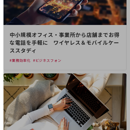
その他のお悩みはこちら
業界から見つける
業界から見つけるTOP
製造業
中小規模オフィス・事業所から店舗までお得
小売・卸売業
な電話を手軽に ワイヤレス＆モバイルケー
ススタディ
運輸業
建設業
#業務効率化
#ビジネスフォン
地域産業
その他の業界はこちら
ゲーム感覚で見つける
ビジネスお悩み診断
NTTドコモビジネス
オンラインショップ
モバイル・ICTサービスをオンラインで
相談・申し込みができるバーチャルショップ
法人向けモバイルトップ