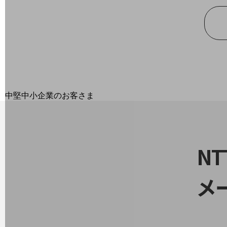
最新の導入事例や注目の導入事例をご紹介します
セミナー
開催・出展する各種セミナー、イベント情報をご紹介します
中堅中小企業のお客さま
NTTドコモビジネスウォッチ
ビジネスお役立ち情報
旬な話題やお役立ち資料などDXの課題を
N
解決するヒントをお届けする記事サイト
新着記事
お役立ち資料ダウンロード
トレンド記事特集
メ
IT用語集
中堅中小企業向け
サービス・ソリューション
課題やニーズに合ったサービスをご紹介し、