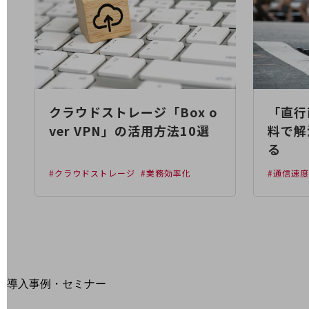
home5Gプラン
モバイルサービス
端末の一元管理
セキュリティ
運用保守・故障紛失サポート
クラウドストレージ「Box o
「直行
回線・ネットワーク
お手続き
ver VPN」の活用方法10選
料で解
る
#クラウドストレージ
#業務効率化
#通信速
別ウィンドウで開きます
サービスをご利用中のお客さま
導入事例・セミナー
導入事例TOP