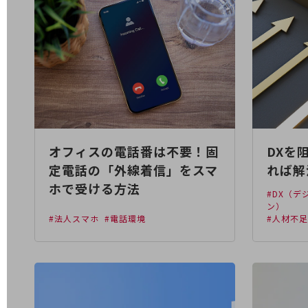
電話・映像コミュニケーション
セキュリティ
5G
IoT
AI
オフィスの電話番は不要！固
DXを
データ利活用
定電話の「外線着信」をスマ
れば解
運用管理
ホで受ける方法
#DX（
業務支援・マーケティング
ン）
#法人スマホ
#電話環境
#人材不
災害対策・BCP
課題・ニーズで探す
課題・ニーズで探すTOP
コミュニケーション・情報共有
マーケティング