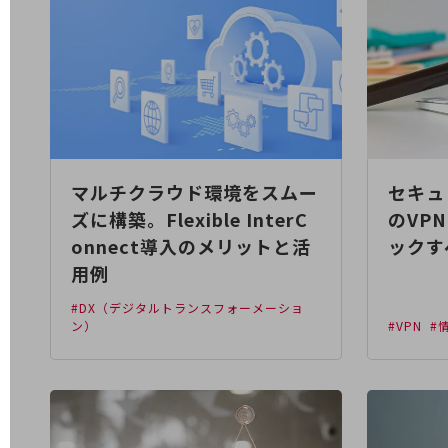
業務効率化
災害対策
職場環境整備
地域共創・地方創生
セキュリティ対策
マルチクラウド環境をスムー
セキュ
ズに構築。Flexible InterC
のVP
遠隔監視
onnect導入のメリットと活
ックす
顧客体験（CX）改善
用例
自動化・省電化
#DX（デジタルトランスフォーメーショ
ン）
#VPN
#
人材不足解消
業種・業態で探す
業種・業態で探すTOP
自治体
一次産業