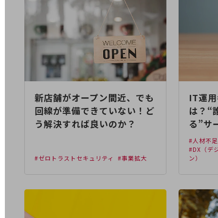
医療・介護
観光
教育
モビリティ
製造・建設業
新店舗がオープン間近、でも
IT運
小売業
回線が準備できていない！ど
は？“
キーワードで探す
う解決すれば良いのか？
る”サ
モバイルTOP
#人材不
法人向けスマホ・携帯に関する、
#DX（
おすすめの機種、料金やサービスをご紹介
#ゼロトラストセキュリティ
#事業拡大
ン）
製品
製品TOP
ビジネス向けスマートフォン
タフネススマートフォン