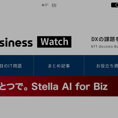
日本語
English
JP
EN
DXの課題
検索する
NTT docomo
目のIT用語
まとめ記事
お役立ち