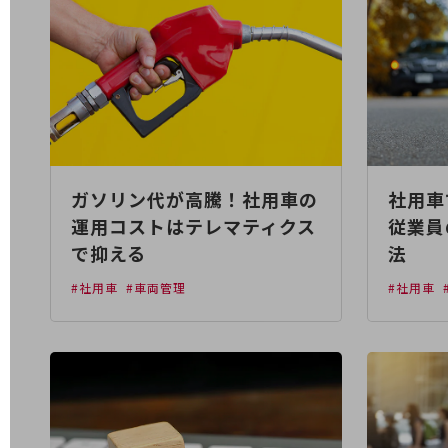
データ通信製品
ドコモケータイ
5G対応ホームルーター
通信モジュール製品
衛星携帯電話
ガソリン代が高騰！社用車の
社用車
IOT完了済みメーカーブランド製品
料金
運用コストはテレマティクス
従業員
料金TOP
で抑える
法
ドコモBiz データ無制限 ドコモ MAX ドコモ mini ドコモBiz かけ放題
#社用車
#車両管理
#社用車
ケータイプラン
5Gデータプラス
データプラス
IoT向け回線料金