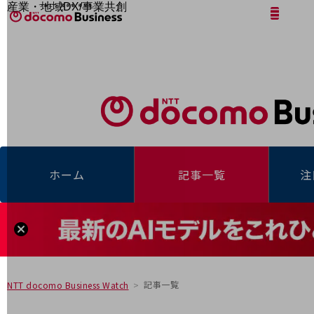
産業・地域DX/事業共創
サイト内検索
開く
メニュー
開く
OPEN HUB for Plural Futures
自律・分散・協調型社会の実現を目指し、
「社会可能性」を探究・実装する事業共創エコシステムです。
フリーワードを入力して探す
OPEN HUB for Plural Futuresとは
イベント/ウェビナー
記事コンテンツ
プレイヤー(カタリスト/パートナー企業)
事例
Smart World
フリーワードでNTTドコモビジネスの
取り組みを検索
産業・地域DXプラットフォーマーとして
ホーム
記事一覧
注
企業と地域が持続成長する社会を目指します
Smart City
Smart Education
Smart Healthcare
Smart Industry
Smart Mobility
Smart Worksite
生成AI(Generative AI)
地域の取り組み
記事一覧
NTT docomo Business Watch
地域社会を支える皆さまと地域課題の解決や