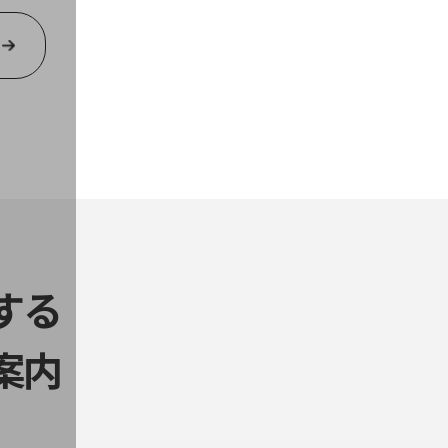
する
案内