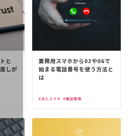
トと
業務用スマホから03や06で
直しが
始まる電話番号を使う方法と
は
#法人スマホ
#電話環境