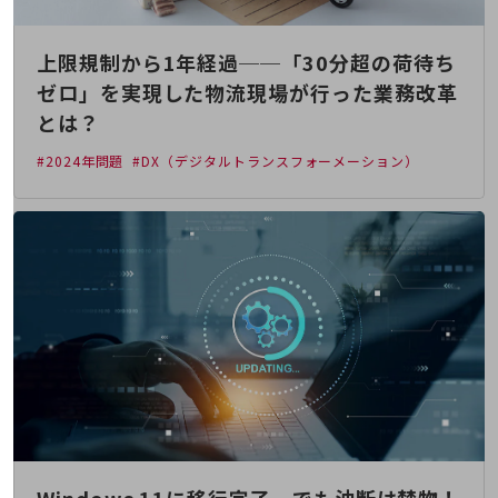
通信モジュール製品
上限規制から1年経過──「30分超の荷待ち
衛星携帯電話
ゼロ」を実現した物流現場が行った業務改革
IOT完了済みメーカーブランド製品
とは？
料金
料金TOP
#2024年問題
#DX（デジタルトランスフォーメーション）
ドコモBiz データ無制限 ドコモ MAX ドコモ mini ドコモBiz かけ放題
ケータイプラン
5Gデータプラス
データプラス
IoT向け回線料金
home5Gプラン
モバイルサービス
端末の一元管理
セキュリティ