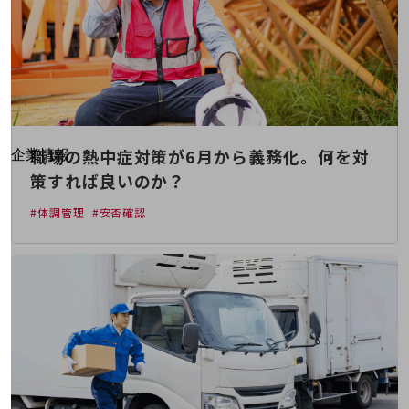
はじめての方へ
サービス・商品を探す
新規会員登録/ログインはこちら
100回線以上のお問い合わせ・お見積りはこちら
別ウィンドウで開きます
職場の熱中症対策が6月から義務化。何を対
企業情報
企業情報TOP
策すれば良いのか？
会社案内
#体調管理
#安否確認
会社案内TOP
組織
沿革
社長からのご挨拶
事業拠点
グループ会社