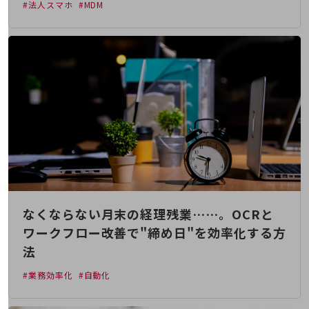
#法人スマホ
#MDM
旬な話題やお役立ち資料などDXの課題を
解決するヒントをお届けする記事サイト
新着記事
お役立ち資料ダウンロード
トレンド記事特集
IT用語集
中堅中小企業向け
サービス・ソリューション
課題やニーズに合ったサービスをご紹介し、
中堅中小企業のビジネスをサポート！
お悩みから見つける
お悩みから見つけるTOP
ネットワーク
なくならない月末の経理残業……。OCRと
モバイル・音声
ワークフロー改善で"締め日"を効率化する方
バックオフィス
法
リモート・ハイブリッドワーク
#業務効率化
#自動化
セキュリティ