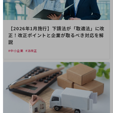
教育
モビリティ
製造・建設業
【2026年1月施行】下請法が「取適法」に改
小売業
キーワードで探す
正！改正ポイントと企業が取るべき対応を解
モバイルTOP
説
法人向けスマホ・携帯に関する、
#中小企業
#法改正
おすすめの機種、料金やサービスをご紹介
製品
製品TOP
ビジネス向けスマートフォン
タフネススマートフォン
データ通信製品
ドコモケータイ
5G対応ホームルーター