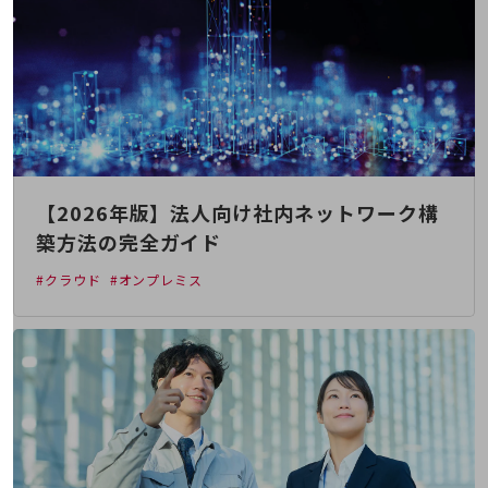
職場環境整備
地域共創・地方創生
セキュリティ対策
遠隔監視
顧客体験（CX）改善
自動化・省電化
【2026年版】法人向け社内ネットワーク構
築方法の完全ガイド
人材不足解消
業種・業態で探す
#クラウド
#オンプレミス
業種・業態で探すTOP
自治体
一次産業
医療・介護
観光