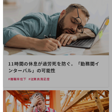
その他のお悩みはこちら
業界から見つける
業界から見つけるTOP
製造業
小売・卸売業
運輸業
建設業
地域産業
11時間の休息が過労死を防ぐ。「勤務間イ
ンターバル」の可能性
その他の業界はこちら
ゲーム感覚で見つける
#離職率低下
#従業員満足度
ビジネスお悩み診断
NTTドコモビジネス
オンラインショップ
モバイル・ICTサービスをオンラインで
相談・申し込みができるバーチャルショップ
法人向けモバイルトップ