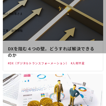
料金分析(ご利用料金管理サービス)
Web明細(My docomo)
個人のお客さま
NTTドコモ
OCNなど
工事・故障情報
お客さまサポートサイト
SDPFナレッジセンター
DXを阻む４つの壁。どうすれば解決できる
NTTドコモ 通信障害情報
のか
#DX（デジタルトランスフォーメーション）
#人材不足