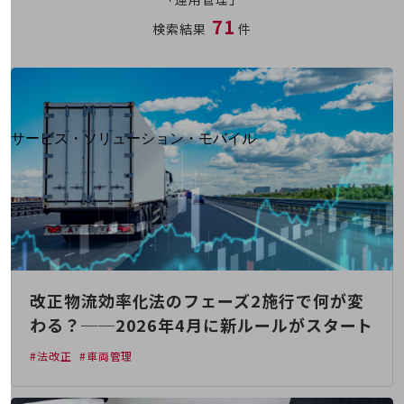
地域経済のさらなる活性化に取り組みます
71
自治体・地域社会との共創
検索結果
件
LGPF(Local Government Platform)
別ウィンドウで開きます
サービス・ソリューション・モバイル
サービス・ソリューションTOP
DXに関する課題を解決する
サービス・ソリューションをご紹介
カテゴリーで探す
カテゴリーで探すTOP
ネットワーク・モバイル
改正物流効率化法のフェーズ2施行で何が変
クラウド・データセンター
わる？──2026年4月に新ルールがスタート
電話・映像コミュニケーション
#法改正
#車両管理
セキュリティ