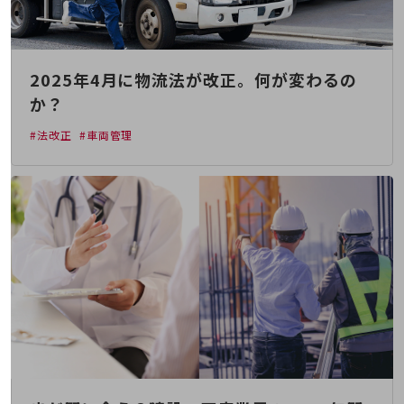
会社案内パンフレット
ニュースルーム
ニュースルームTOP
ニュースリリース
2025年4月に物流法が改正。何が変わるの
か？
地域からの発表
#法改正
#車両管理
重要なお知らせ
お知らせ
社外からの評価実績
サステナビリティ
サステナビリティTOP
NTTドコモビジネスグループのサステナビリティ
サステナビリティ基本方針
サステナビリティレポート
ダイバーシティ
経営情報