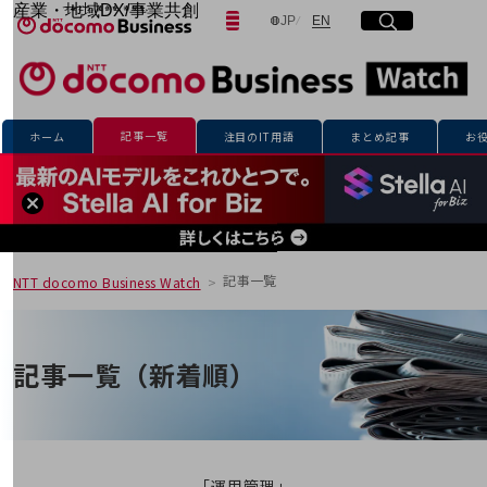
産業・地域DX/事業共創
日本語
English
JP
EN
サイト内検索
開く
メニュー
開く
OPEN HUB for Plural Futures
自律・分散・協調型社会の実現を目指し、
「社会可能性」を探究・実装する事業共創エコシステムです。
フリーワードを入力して探す
OPEN HUB for Plural Futuresとは
イベント/ウェビナー
記事一覧
ホーム
注目のIT用語
まとめ記事
お
記事コンテンツ
検索する
プレイヤー(カタリスト/パートナー企業)
事例
Smart World
フリーワードでNTTドコモビジネスの
取り組みを検索
産業・地域DXプラットフォーマーとして
企業と地域が持続成長する社会を目指します
記事一覧
NTT docomo Business Watch
Smart City
Smart Education
Smart Healthcare
Smart Industry
記事一覧（新着順）
Smart Mobility
Smart Worksite
生成AI(Generative AI)
地域の取り組み
地域社会を支える皆さまと地域課題の解決や
「運用管理」