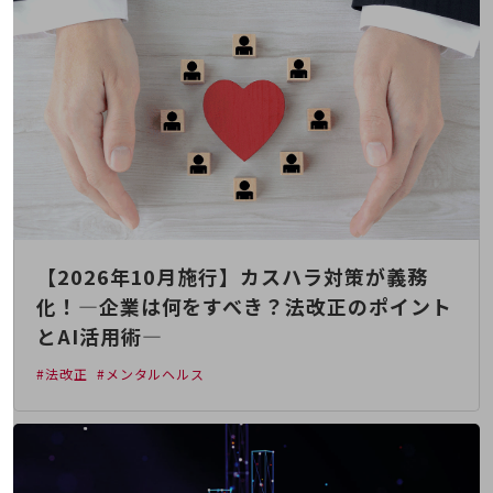
5G
IoT
AI
データ利活用
運用管理
業務支援・マーケティング
災害対策・BCP
【2026年10月施行】カスハラ対策が義務
課題・ニーズで探す
課題・ニーズで探すTOP
化！―企業は何をすべき？法改正のポイント
とAI活用術―
コミュニケーション・情報共有
#法改正
#メンタルヘルス
マーケティング
業務効率化
災害対策