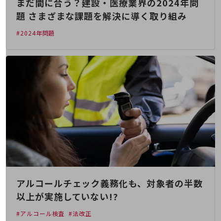
まだ間に合う？建設・医療業界の2024年問
経営情報TOP
題 さまざまな課題を解決に導く取り組み
業績
#2024年問題
決算公告
電子公告
基礎的電気通信役務損益明細表
採用情報
採用情報TOP
新卒採用
経験者採用
障がい者採用
人材育成制度
広告・協賛
アルコールチェック義務化も、対象者の半数
広告
以上が実施していない!?
協賛
#アルコール検査
#法改正
NTTドコモグループ