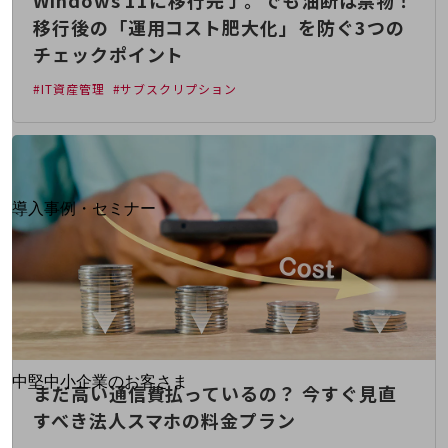
Windows 11に移行完了。でも油断は禁物！
運用保守・故障紛失サポート
移行後の「運用コスト肥大化」を防ぐ3つの
チェックポイント
回線・ネットワーク
お手続き
#IT資産管理
#サブスクリプション
別ウィンドウで開きます
サービスをご利用中のお客さま
導入事例・セミナー
導入事例TOP
最新の導入事例や注目の導入事例をご紹介します
セミナー
開催・出展する各種セミナー、イベント情報をご紹介します
別ウィンドウで開きます
中堅中小企業のお客さま
まだ高い通信費払っているの？ 今すぐ見直
NTTドコモビジネスウォッチ
すべき法人スマホの料金プラン
ビジネスお役立ち情報