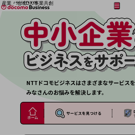
産業・地域DX/事業共創
メニュー
開く
OPEN HUB for Plural Futures
自律・分散・協調型社会の実現を目指し、
フリーワードを入力して探す
「社会可能性」を探究・実装する事業共創エコシステムです。
OPEN HUB for Plural Futuresとは
イベント/ウェビナー
記事コンテンツ
プレイヤー(カタリスト/パートナー企業)
事例
Smart World
フリーワードでNTTドコモビジネスの
取り組みを検索
産業・地域DXプラットフォーマーとして
企業と地域が持続成長する社会を目指します
NTTドコモビジネスはさまざまなサービス
Smart City
Smart Education
みなさんのお悩みを解決します。
Smart Healthcare
Smart Industry
Smart Mobility
Smart Worksite
サービスを
見つける
生成AI(Generative AI)
ホーム
地域の取り組み
地域社会を支える皆さまと地域課題の解決や