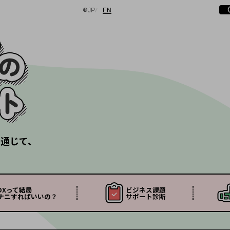
日本語
English
サ
開
JP
EN
検索する
を通じて、
DXって結局
ビジネス課題
ナニすれば
いいの？
サポート診断