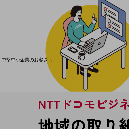
導入事例TOP
最新の導入事例や注目の導入事例をご紹介します
セミナー
開催・出展する各種セミナー、イベント情報をご紹介します
中堅中小企業のお客さま
NTTドコモビジネスウォッチ
ビジネスお役立ち情報
旬な話題やお役立ち資料などDXの課題を
解決するヒントをお届けする記事サイト
新着記事
NTTドコモビジ
お役立ち資料ダウンロード
トレンド記事特集
IT用語集
地域の取り
中堅中小企業向け
サービス・ソリューション