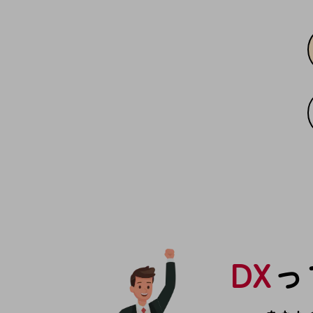
一次産業
医療・介護
観光
教育
モビリティ
製造・建設業
小売業
キーワードで探す
モバイルTOP
法人向けスマホ・携帯に関する、
おすすめの機種、料金やサービスをご紹介
製品
製品TOP
DX
っ
ビジネス向けスマートフォン
タフネススマートフォン