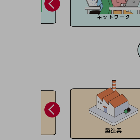
マーケティング
業務効率化
顧客対応改善
ネットワーク
災害対策
職場環境整備
地域共創・地方創生
セキュリティ対策
遠隔監視
顧客体験（CX）改善
自動化・省電化
人材不足解消
業種・業態で探す
業種・業態で探すTOP
農林水産業
製造業
自治体