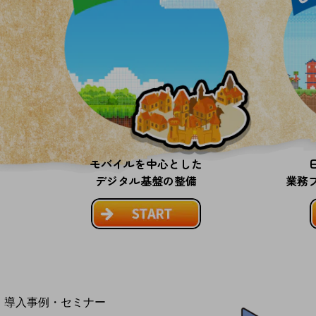
home5Gプラン
モバイルサービス
端末の一元管理
セキュリティ
運用保守・故障紛失サポート
回線・ネットワーク
お手続き
モバイルを中心とした
デジタル基盤の整備
業務
別ウィンドウで開きます
サービスをご利用中のお客さま
導入事例・セミナー