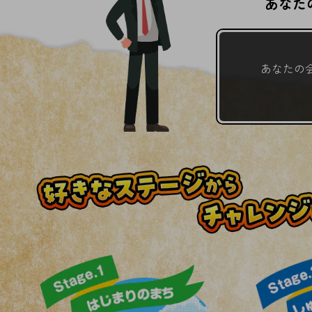
あなた
データ通信製品
ドコモケータイ
あなたの
5G対応ホームルーター
通信モジュール製品
衛星携帯電話
IOT完了済みメーカーブランド製品
料金
料金TOP
ドコモBiz データ無制限 ドコモ MAX ドコモ mini ドコモBiz かけ放題
ケータイプラン
5Gデータプラス
データプラス
IoT向け回線料金