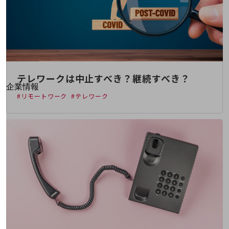
はじめての方へ
サービス・商品を探す
新規会員登録/ログインはこちら
100回線以上のお問い合わせ・お見積りはこちら
テレワークは中止すべき？継続すべき？
別ウィンドウで開きます
企業情報
#リモートワーク
#テレワーク
企業情報TOP
会社案内
会社案内TOP
組織
沿革
社長からのご挨拶
事業拠点
グループ会社