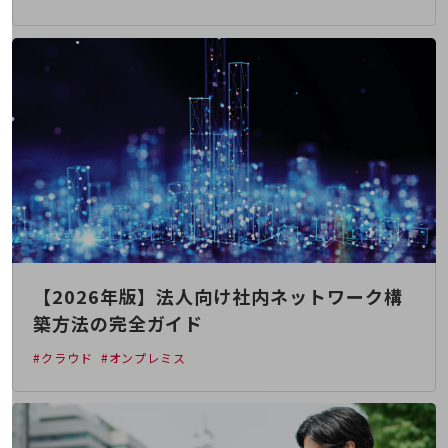
5G
IoT
AI
データ利活用
運用管理
業務支援・マーケティング
災害対策・BCP
課題・ニーズで探す
課題・ニーズで探すTOP
【2026年版】法人向け社内ネットワーク構
コミュニケーション・情報共有
築方法の完全ガイド
マーケティング
#クラウド
#オンプレミス
業務効率化
災害対策