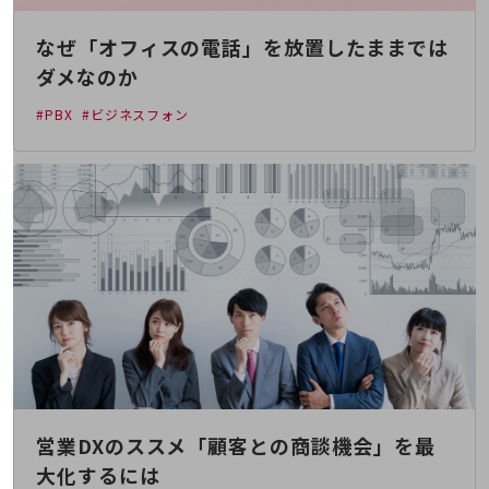
会社案内パンフレット
ニュースルーム
なぜ「オフィスの電話」を放置したままでは
ニュースルームTOP
ダメなのか
ニュースリリース
#PBX
#ビジネスフォン
地域からの発表
重要なお知らせ
お知らせ
社外からの評価実績
サステナビリティ
サステナビリティTOP
NTTドコモビジネスグループのサステナビリティ
サステナビリティ基本方針
サステナビリティレポート
営業DXのススメ「顧客との商談機会」を最
ダイバーシティ
大化するには
経営情報