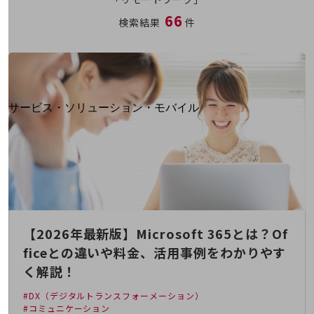
地域経済のさらなる活性化に取り組みます
66
自治体・地域社会との共創
検索結果
件
LGPF(Local Government Platform)
別ウィンドウで開きます
サービス・ソリューション・モバイル
サービス・ソリューションTOP
DXに関する課題を解決する
サービス・ソリューションをご紹介
カテゴリーで探す
カテゴリーで探すTOP
ネットワーク・モバイル
【2026年最新版】Microsoft 365とは？Of
クラウド・データセンター
ficeとの違いや料金、活用事例をわかりやす
電話・映像コミュニケーション
く解説！
セキュリティ
#DX（デジタルトランスフォーメーション）
#コミュニケーション