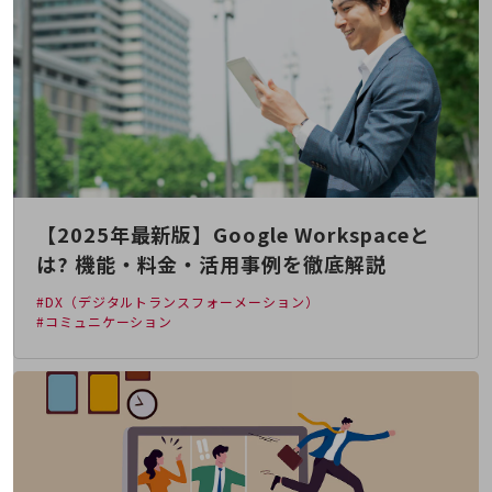
職場環境整備
地域共創・地方創生
セキュリティ対策
遠隔監視
顧客体験（CX）改善
自動化・省電化
【2025年最新版】Google Workspaceと
人材不足解消
は? 機能・料金・活用事例を徹底解説
業種・業態で探す
業種・業態で探すTOP
#DX（デジタルトランスフォーメーション）
#コミュニケーション
自治体
一次産業
医療・介護
観光