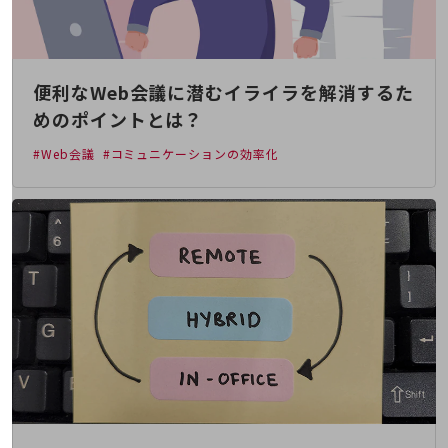
通信モジュール製品
衛星携帯電話
便利なWeb会議に潜むイライラを解消するた
IOT完了済みメーカーブランド製品
料金
めのポイントとは？
料金TOP
#Web会議
#コミュニケーションの効率化
ドコモBiz データ無制限 ドコモ MAX ドコモ mini ドコモBiz かけ放題
ケータイプラン
5Gデータプラス
データプラス
IoT向け回線料金
home5Gプラン
モバイルサービス
端末の一元管理
セキュリティ