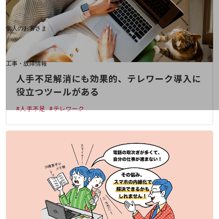
料金分析(ご利用料金管理サービス)
Web明細(My docomo)
個人のお客さま
NTTドコモ
OCNなど
工事・故障情報
お客さまサポートサイト
人手不足解消にも効果的、テレワーク導入に
SDPFナレッジセンター
役立つツールがある
NTTドコモ 通信障害情報
#人手不足
#テレワーク