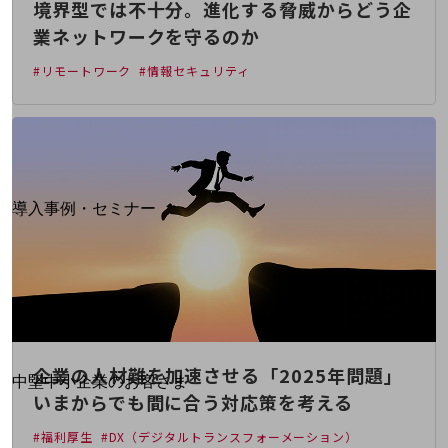
境界型では不十分。進化する脅威からどう企
運用保守・故障紛失サポート
業ネットワークを守るのか
回線・ネットワーク
#リモートワーク
#情報セキュリティ
お手続き
別ウィンドウで開きます
サービスをご利用中のお客さま
導入事例・セミナー
導入事例TOP
最新の導入事例や注目の導入事例をご紹介します
セミナー
開催・出展する各種セミナー、イベント情報をご紹介します
企業の人材難を加速させる「2025年問題」
別ウィンドウで開きます
中堅中小企業のお客さま
いまからでも間に合う対応策を考える
NTTドコモビジネスウォッチ
ビジネスお役立ち情報
#福利厚生
#DX（デジタルトランスフォーメーション）