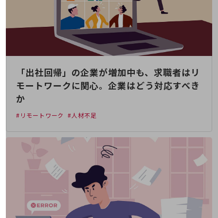
教育
モビリティ
製造・建設業
小売業
キーワードで探す
「出社回帰」の企業が増加中も、求職者はリ
モバイルTOP
モートワークに関心。企業はどう対応すべき
法人向けスマホ・携帯に関する、
か
おすすめの機種、料金やサービスをご紹介
製品
#リモートワーク
#人材不足
製品TOP
ビジネス向けスマートフォン
タフネススマートフォン
データ通信製品
ドコモケータイ
5G対応ホームルーター