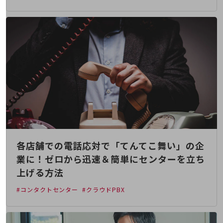
旬な話題やお役立ち資料などDXの課題を
解決するヒントをお届けする記事サイト
新着記事
お役立ち資料ダウンロード
トレンド記事特集
IT用語集
中堅中小企業向け
サービス・ソリューション
課題やニーズに合ったサービスをご紹介し、
中堅中小企業のビジネスをサポート！
お悩みから見つける
お悩みから見つけるTOP
ネットワーク
各店舗での電話応対で「てんてこ舞い」の企
業に！ゼロから迅速＆簡単にセンターを立ち
モバイル・音声
上げる方法
バックオフィス
#コンタクトセンター
#クラウドPBX
リモート・ハイブリッドワーク
セキュリティ