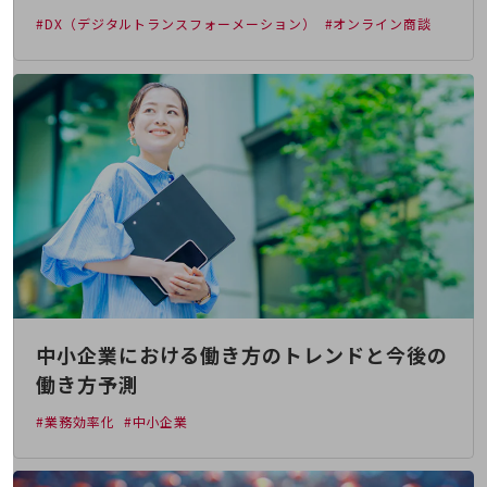
経営情報TOP
#DX（デジタルトランスフォーメーション）
#オンライン商談
業績
決算公告
電子公告
基礎的電気通信役務損益明細表
採用情報
採用情報TOP
新卒採用
経験者採用
障がい者採用
中小企業における働き方のトレンドと今後の
人材育成制度
働き方予測
広告・協賛
広告
#業務効率化
#中小企業
協賛
NTTドコモグループ