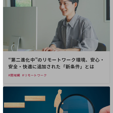
その他のお悩みはこちら
業界から見つける
業界から見つけるTOP
製造業
小売・卸売業
運輸業
建設業
“第二進化中”のリモートワーク環境、安心・
地域産業
安全・快適に追加された「新条件」とは
その他の業界はこちら
#閉域網
#リモートワーク
ゲーム感覚で見つける
ビジネスお悩み診断
NTTドコモビジネス
オンラインショップ
モバイル・ICTサービスをオンラインで
相談・申し込みができるバーチャルショップ
法人向けモバイルトップ