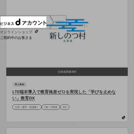
ログイン
オンラインショップ
ご契約中のお客さま
サービス別サポート情報
北海道新篠津村
ご契約中サービスの一元管理
導入事例
LTE端末導入で教育格差ゼロを実現した「学びを止めな
い」教育DX
公共（省庁・自治体）
1名～100名
IoT
Web明細(ビリングステーション)