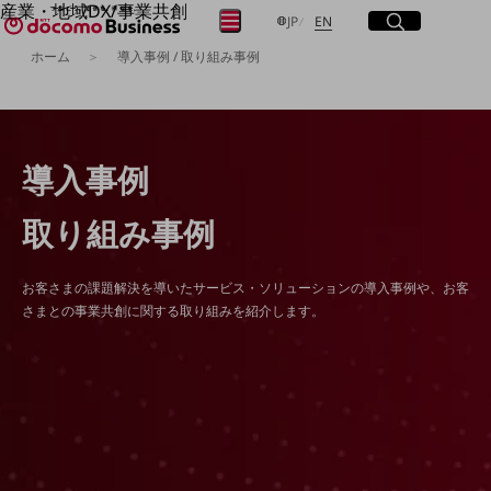
産業・地域DX/事業共創
サイト内検索
開く
日本語
English
メニュー
開く
JP
EN
OPEN HUB for Plural Futures
ホーム
導入事例 / 取り組み事例
自律・分散・協調型社会の実現を目指し、
「社会可能性」を探究・実装する事業共創エコシステムです。
フリーワードを入力して探す
OPEN HUB for Plural Futuresとは
イベント/ウェビナー
記事コンテンツ
検索する
導入事例
プレイヤー(カタリスト/パートナー企業)
事例
Smart World
取り組み事例
フリーワードでNTTドコモビジネスの
取り組みを検索
産業・地域DXプラットフォーマーとして
企業と地域が持続成長する社会を目指します
お客さまの課題解決を導いたサービス・ソリューションの導入事例や、お客
Smart City
さまとの事業共創に関する取り組みを紹介します。
Smart Education
Smart Healthcare
Smart Industry
Smart Mobility
Smart Worksite
生成AI(Generative AI)
地域の取り組み
地域社会を支える皆さまと地域課題の解決や