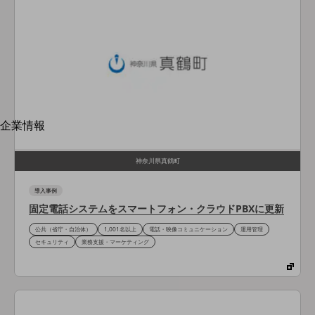
はじめての方へ
サービス・商品を探す
新規会員登録/ログインはこちら
100回線以上のお問い合わせ・お見積りはこちら
別ウィンドウで開きます
企業情報
企業情報TOP
会社案内
神奈川県真鶴町
会社案内TOP
導入事例
組織
固定電話システムをスマートフォン・クラウドPBXに更新
沿革
公共（省庁・自治体）
1,001名以上
電話・映像コミュニケーション
運用管理
セキュリティ
業務支援・マーケティング
社長からのご挨拶
事業拠点
グループ会社