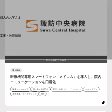
料金分析(ご利用料金管理サービス)
Web明細(My docomo)
個人のお客さま
NTTドコモ
OCNなど
工事・故障情報
お客さまサポートサイト
SDPFナレッジセンター
NTTドコモ 通信障害情報
組合立諏訪中央病院
導入事例
医療機関専用スマートフォン「メドコム」を導入し、院内
コミュニケーションを円滑化
医療・ヘルスケア
101名～1,000名
電話・映像コミュニケーション
セキュリティ
業務支援・マーケティング
IoT