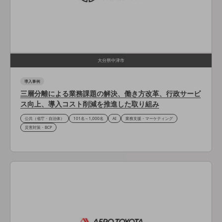
職場環境整備
地域共創・地方創生
セキュリティ対策
遠隔監視
大分県中津市
顧客体験（CX）改善
導入事例
三層分離による業務課題の解決、働き方改革、行政サービ
自動化・省電化
ス向上、導入コスト削減を推進した取り組み
人材不足解消
公共（省庁・自治体）
101名～1,000名
AI
業務支援・マーケティング
業種・業態で探す
災害対策・BCP
業種・業態で探すTOP
自治体
一次産業
医療・介護
観光