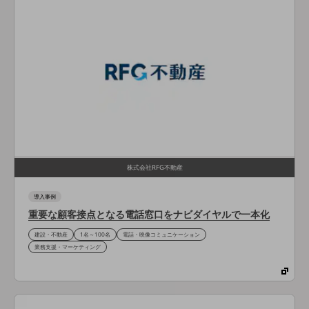
経営情報TOP
業績
決算公告
電子公告
基礎的電気通信役務損益明細表
採用情報
採用情報TOP
新卒採用
株式会社RFG不動産
経験者採用
導入事例
重要な顧客接点となる電話窓口をナビダイヤルで一本化
障がい者採用
建設・不動産
1名～100名
電話・映像コミュニケーション
人材育成制度
業務支援・マーケティング
広告・協賛
広告
協賛
NTTドコモグループ