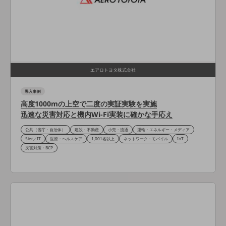
教育
モビリティ
製造・建設業
小売業
キーワードで探す
エアロトヨタ株式会社
モバイルTOP
導入事例
法人向けスマホ・携帯に関する、
高度1000mの上空で二度の実証実験を実施
おすすめの機種、料金やサービスをご紹介
迅速な災害対応と機内Wi-Fi実装に確かな手応え
製品
製品TOP
公共（省庁・自治体）
建設・不動産
小売・流通
運輸・エネルギー・メディア
Sier／IT
医療・ヘルスケア
1,001名以上
ネットワーク・モバイル
IoT
ビジネス向けスマートフォン
災害対策・BCP
タフネススマートフォン
データ通信製品
ドコモケータイ
5G対応ホームルーター