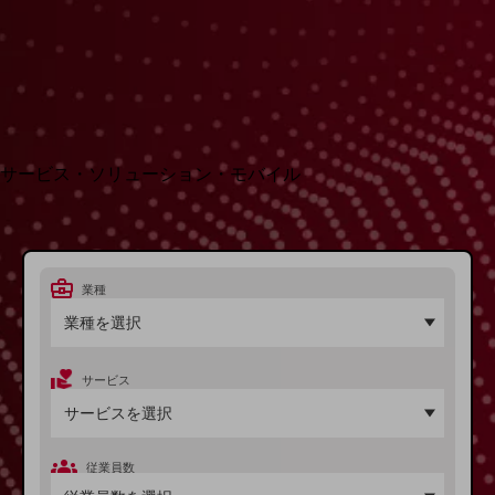
地域経済のさらなる活性化に取り組みます
自治体・地域社会との共創
LGPF(Local Government Platform)
別ウィンドウで開きます
サービス・ソリューション・モバイル
サービス・ソリューションTOP
DXに関する課題を解決する
サービス・ソリューションをご紹介
カテゴリーで探す
業種
カテゴリーで探すTOP
ネットワーク・モバイル
サービス
クラウド・データセンター
電話・映像コミュニケーション
セキュリティ
従業員数