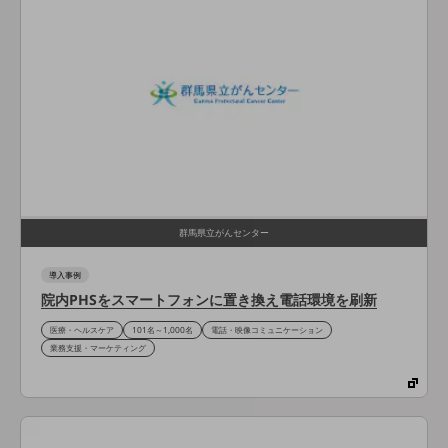
その他のお悩みはこちら
業界から見つける
業界から見つけるTOP
製造業
小売・卸売業
運輸業
建設業
群馬県立がんセンター
地域産業
導入事例
その他の業界はこちら
院内PHSをスマートフォンに置き換え電話環境を刷新
ゲーム感覚で見つける
ビジネスお悩み診断
医療・ヘルスケア
101名～1,000名
電話・映像コミュニケーション
NTTドコモビジネス
業務支援・マーケティング
オンラインショップ
モバイル・ICTサービスをオンラインで
相談・申し込みができるバーチャルショップ
法人向けモバイルトップ