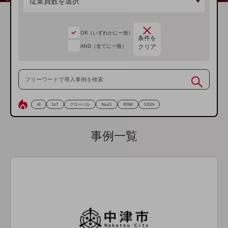
5G
IoT
OR（いずれかに一致）
条件を
AI
AND（全てに一致）
クリア
データ利活用
運用管理
業務支援・マーケティング
AI
IoT
グローバル
NaaS
RINK
SIGN
災害対策・BCP
課題・ニーズで探す
事例一覧
課題・ニーズで探すTOP
コミュニケーション・情報共有
マーケティング
業務効率化
災害対策