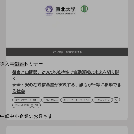
運用保守・故障紛失サポート
回線・ネットワーク
お手続き
東北大学・宮城県仙台市
別ウィンドウで開きます
サービスをご利用中のお客さま
導入事例・セミナー
導入事例
導入事例TOP
都市と山間部、2つの地域特性で自動運転の未来を切り開
く
最新の導入事例や注目の導入事例をご紹介します
安全・安心な通信基盤が実現する、誰もが平等に移動でき
セミナー
る社会
開催・出展する各種セミナー、イベント情報をご紹介します
公共（省庁・自治体）
1,001名以上
ネットワーク・モバイル
セキュリティ
AI
データ利活用
5G
別ウィンドウで開きます
中堅中小企業のお客さま
NTTドコモビジネスウォッチ
ビジネスお役立ち情報