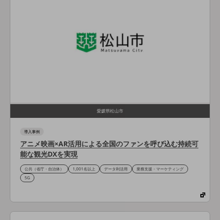
会社案内パンフレット
ニュースルーム
ニュースルームTOP
ニュースリリース
地域からの発表
重要なお知らせ
お知らせ
愛媛県松山市
社外からの評価実績
サステナビリティ
導入事例
サステナビリティTOP
アニメ映画×AR活用による全国のファンを呼び込む持続可
能な観光DXを実現
NTTドコモビジネスグループのサステナビリティ
公共（省庁・自治体）
1,001名以上
データ利活用
業務支援・マーケティング
サステナビリティ基本方針
5G
サステナビリティレポート
ダイバーシティ
経営情報