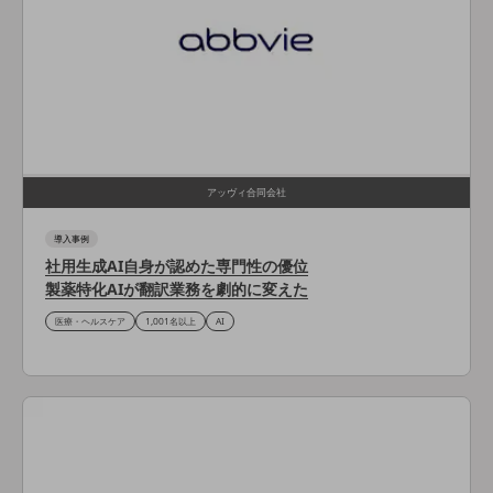
通信モジュール製品
衛星携帯電話
IOT完了済みメーカーブランド製品
料金
料金TOP
ドコモBiz データ無制限 ドコモ MAX ドコモ mini ドコモBiz かけ放題
アッヴィ合同会社
ケータイプラン
導入事例
社用生成AI自身が認めた専門性の優位
5Gデータプラス
製薬特化AIが翻訳業務を劇的に変えた
データプラス
医療・ヘルスケア
1,001名以上
AI
IoT向け回線料金
home5Gプラン
モバイルサービス
端末の一元管理
セキュリティ