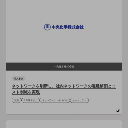
旬な話題やお役立ち資料などDXの課題を
解決するヒントをお届けする記事サイト
新着記事
お役立ち資料ダウンロード
トレンド記事特集
IT用語集
中堅中小企業向け
サービス・ソリューション
課題やニーズに合ったサービスをご紹介し、
中堅中小企業のビジネスをサポート！
お悩みから見つける
中央化学株式会社
お悩みから見つけるTOP
導入事例
ネットワーク
ネットワークを刷新し、社内ネットワークの遅延解消とコ
スト削減を実現
モバイル・音声
製造
1,001名以上
ネットワーク・モバイル
セキュリティ
バックオフィス
リモート・ハイブリッドワーク
セキュリティ