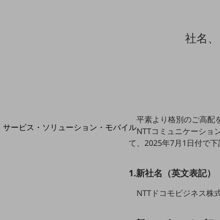
地域経済のさらなる活性化に取り組みます
自治体・地域社会との共創
LGPF(Local Government Platform)
社名、
別ウィンドウで開きます
平素より格別のご高配
サービス・ソリューション・モバイル
NTTコミュニケーション
サービス・ソリューションTOP
て、2025年7月1日付
DXに関する課題を解決する
サービス・ソリューションをご紹介
1.新社名（英文表記）
カテゴリーで探す
カテゴリーで探すTOP
NTTドコモビジネス株式会社（
ネットワーク・モバイル