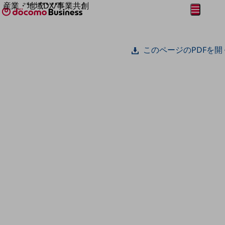
産業・地域DX/事業共創
メニュー
開く
OPEN HUB for Plural Futures
自律・分散・協調型社会の実現を目指し、
フリーワードを入力して探す
「社会可能性」を探究・実装する事業共創エコシステムです。
このページのPDFを開
OPEN HUB for Plural Futuresとは
イベント/ウェビナー
記事コンテンツ
プレイヤー(カタリスト/パートナー企業)
事例
Smart World
フリーワードでNTTドコモビジネスの
取り組みを検索
産業・地域DXプラットフォーマーとして
企業と地域が持続成長する社会を目指します
Smart City
Smart Education
Smart Healthcare
Smart Industry
Smart Mobility
Smart Worksite
生成AI(Generative AI)
地域の取り組み
地域社会を支える皆さまと地域課題の解決や