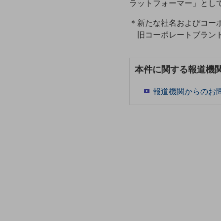
マーケティング
ラットフォーマー」とし
業務効率化
＊新たな社名およびコーポ
旧コーポレートブラン
災害対策
職場環境整備
本件に関する報道機
地域共創・地方創生
報道機関からのお
セキュリティ対策
遠隔監視
顧客体験（CX）改善
自動化・省電化
人材不足解消
業種・業態で探す
業種・業態で探すTOP
自治体