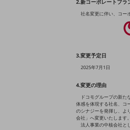
クラウド・データセンター
2.新コーポレートブラ
電話・映像コミュニケーション
社名変更に伴い、コー
セキュリティ
5G
IoT
AI
3.変更予定日
データ利活用
2025年7月1日
運用管理
4.変更の理由
業務支援・マーケティング
ドコモグループの新た
災害対策・BCP
課題・ニーズで探す
体感を体現する社名、コ
課題・ニーズで探すTOP
のシナジーを発揮し、よ
会社」へ変更いたします
コミュニケーション・情報共有
法人事業の中核会社とし