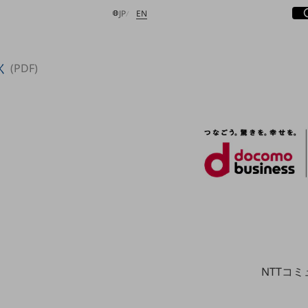
サ
開
日本語
English
JP
EN
く
(PDF)
検索する
NTTコ