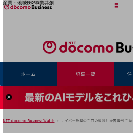
産業・地域DX/事業共創
サイト内検索
開く
メニュー
開く
OPEN HUB for Plural Futures
自律・分散・協調型社会の実現を目指し、
「社会可能性」を探究・実装する事業共創エコシステムです。
フリーワードを入力して探す
OPEN HUB for Plural Futuresとは
イベント/ウェビナー
記事コンテンツ
プレイヤー(カタリスト/パートナー企業)
事例
Smart World
フリーワードでNTTドコモビジネスの
取り組みを検索
産業・地域DXプラットフォーマーとして
ホーム
記事一覧
注
企業と地域が持続成長する社会を目指します
Smart City
Smart Education
Smart Healthcare
Smart Industry
Smart Mobility
Smart Worksite
生成AI(Generative AI)
地域の取り組み
サイバー攻撃の手口の種類と被害事例 手
NTT docomo Business Watch
地域社会を支える皆さまと地域課題の解決や