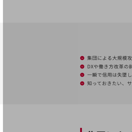
電話・映像コミュニケーション
セキュリティ
5G
IoT
AI
集団による大規模
データ利活用
DXや働き方改革の
一瞬で信用は失墜
運用管理
知っておきたい、
業務支援・マーケティング
災害対策・BCP
課題・ニーズで探す
課題・ニーズで探すTOP
コミュニケーション・情報共有
マーケティング