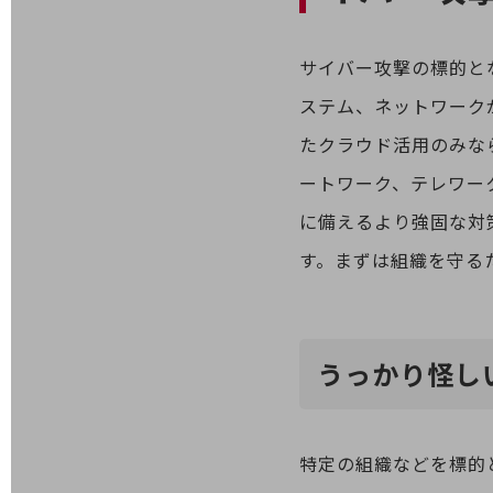
医療・介護
サイバー攻撃の標的と
観光
ステム、ネットワーク
教育
たクラウド活用のみな
モビリティ
ートワーク、テレワー
製造・建設業
に備えるより強固な対
小売業
す。まずは組織を守る
キーワードで探す
モバイルTOP
法人向けスマホ・携帯に関する、
おすすめの機種、料金やサービスをご紹介
製品
うっかり怪し
製品TOP
ビジネス向けスマートフォン
特定の組織などを標的
タフネススマートフォン