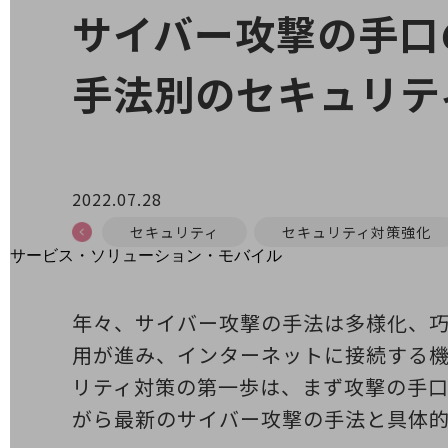
地域経済のさらなる活性化に取り組みます
サイバー攻撃の手口
自治体・地域社会との共創
LGPF(Local Government Platform)
手法別のセキュリテ
別ウィンドウで開きます
2022.07.28
セキュリティ
セキュリティ対策強化
サービス・ソリューション・モバイル
サービス・ソリューションTOP
DXに関する課題を解決する
年々、サイバー攻撃の手法は多様化、巧
サービス・ソリューションをご紹介
用が進み、インターネットに接続する
カテゴリーで探す
カテゴリーで探すTOP
リティ対策の第一歩は、まず攻撃の手
ネットワーク・モバイル
がら最新のサイバー攻撃の手法と具体
クラウド・データセンター