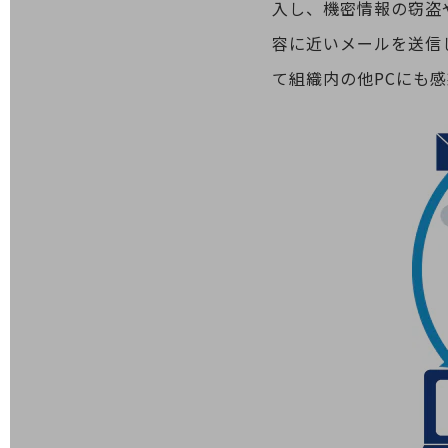
入し、機密情報の窃盗
データ通信製品
容に近いメールを送信
ドコモケータイ
て組織内の他PCにも
5G対応ホームルーター
通信モジュール製品
衛星携帯電話
IOT完了済みメーカーブランド製品
料金
料金TOP
ドコモBiz データ無制限 ドコモ MAX ドコモ mini ドコモBiz かけ放題
ケータイプラン
5Gデータプラス
データプラス
IoT向け回線料金