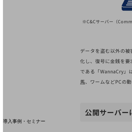
home5Gプラン
モバイルサービス
端末の一元管理
※C&Cサーバー（Comm
セキュリティ
運用保守・故障紛失サポート
回線・ネットワーク
データを盗む以外の被
お手続き
化し、復号に金銭を要
である「WannaCr
馬
、ワームなどPCの
公開サーバー
別ウィンドウで開きます
サービスをご利用中のお客さま
導入事例・セミナー
導入事例TOP