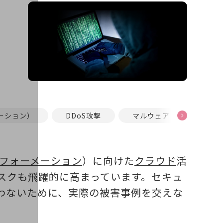
ーション）
DDoS攻撃
マルウェア
サイ
フォーメーション
）に向けた
クラウド
活
スクも飛躍的に高まっています。セキュ
わないために、実際の被害事例を交えな