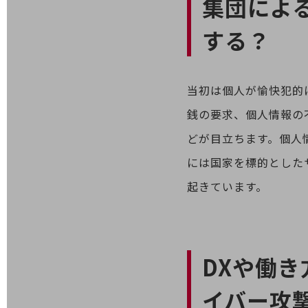
集団によ
業務効率化
する？
災害対策
職場環境整備
当初は個人が愉快犯的
地域共創・地方創生
銭の要求、個人情報の
セキュリティ対策
どが目立ちます。個人
遠隔監視
には国家を標的とした
顧客体験（CX）改善
起きています。
自動化・省電化
人材不足解消
業種・業態で探す
業種・業態で探すTOP
DXや働
自治体
イバー攻
一次産業