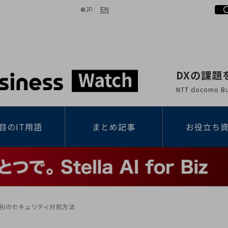
日本語
English
JP
EN
DXの課題
検索する
NTT docomo
目のIT用語
まとめ記事
お役立ち
法別のセキュリティ対処方法