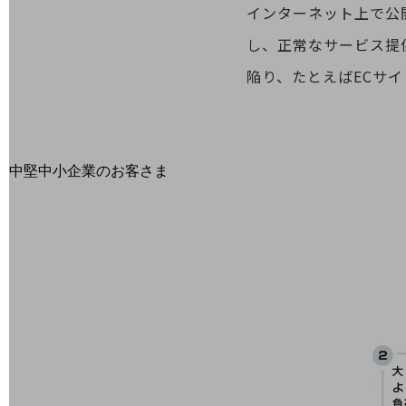
インターネット上で公
最新の導入事例や注目の導入事例をご紹介します
セミナー
し、正常なサービス提
開催・出展する各種セミナー、イベント情報をご紹介します
陥り、たとえばECサ
中堅中小企業のお客さま
NTTドコモビジネスウォッチ
ビジネスお役立ち情報
旬な話題やお役立ち資料などDXの課題を
解決するヒントをお届けする記事サイト
新着記事
お役立ち資料ダウンロード
トレンド記事特集
IT用語集
中堅中小企業向け
サービス・ソリューション
課題やニーズに合ったサービスをご紹介し、