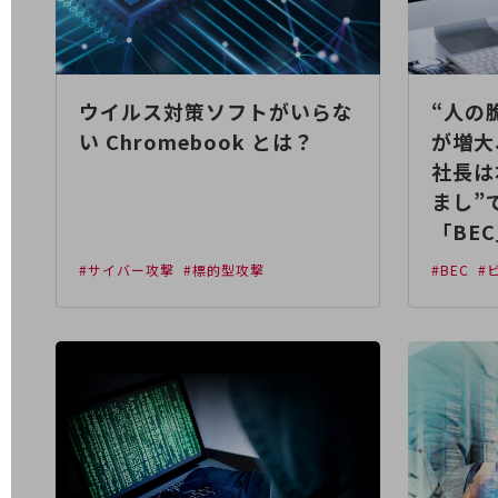
データ通信製品
ドコモケータイ
5G対応ホームルーター
ウイルス対策ソフトがいらな
“人の
通信モジュール製品
い Chromebook とは？
が増大
社長は
衛星携帯電話
まし”
IOT完了済みメーカーブランド製品
「BE
料金
料金TOP
#サイバー攻撃
#標的型攻撃
#BEC
#
ドコモBiz データ無制限 ドコモ MAX ドコモ mini ドコモBiz かけ放題
ケータイプラン
5Gデータプラス
データプラス
IoT向け回線料金