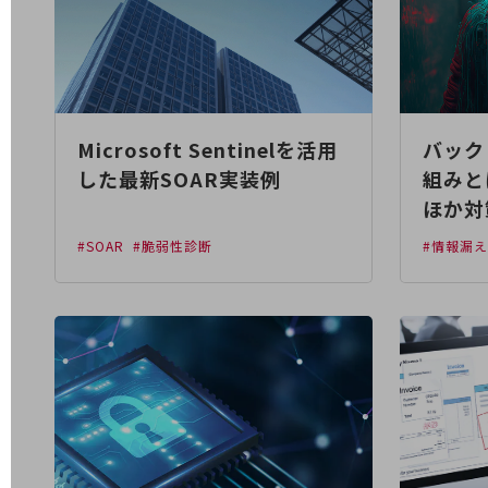
医療・介護
観光
教育
Microsoft Sentinelを活用
バック
モビリティ
した最新SOAR実装例
組みと
製造・建設業
ほか対
小売業
#SOAR
#脆弱性診断
#情報漏
キーワードで探す
モバイルTOP
法人向けスマホ・携帯に関する、
おすすめの機種、料金やサービスをご紹介
製品
製品TOP
ビジネス向けスマートフォン
タフネススマートフォン