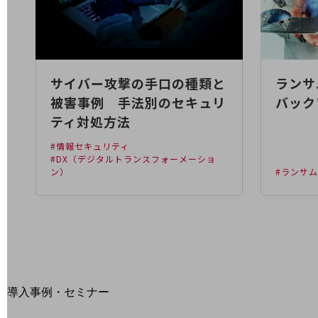
home5Gプラン
モバイルサービス
端末の一元管理
セキュリティ
サイバー攻撃の手口の種類と
ランサ
運用保守・故障紛失サポート
被害事例 手法別のセキュリ
バック
回線・ネットワーク
ティ対処方法
お手続き
#情報セキュリティ
#DX（デジタルトランスフォーメーショ
ン）
#ランサ
別ウィンドウで開きます
サービスをご利用中のお客さま
導入事例・セミナー
導入事例TOP