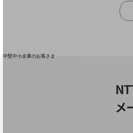
最新の導入事例や注目の導入事例をご紹介します
セミナー
開催・出展する各種セミナー、イベント情報をご紹介します
中堅中小企業のお客さま
NTTドコモビジネスウォッチ
ビジネスお役立ち情報
旬な話題やお役立ち資料などDXの課題を
N
解決するヒントをお届けする記事サイト
新着記事
お役立ち資料ダウンロード
メ
トレンド記事特集
IT用語集
中堅中小企業向け
サービス・ソリューション
課題やニーズに合ったサービスをご紹介し、