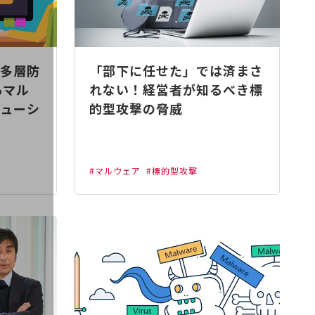
多層防
「部下に任せた」では済まさ
るマル
れない！経営者が知るべき標
ューシ
的型攻撃の脅威
#マルウェア
#標的型攻撃