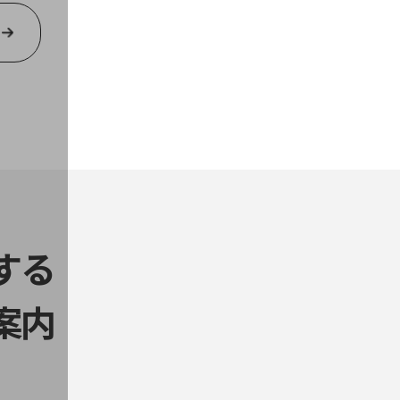
する
案内