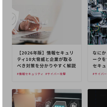
電話・映像コミュニケーション
セキュリティ
5G
IoT
AI
【2026年版】情報セキュリ
なにか
データ利活用
ティ10大脅威と企業が取る
ークを
運用管理
べき対策を分かりやすく解説
セキュ
業務支援・マーケティング
#情報セキュリティ
#サイバー攻撃
#サイバ
災害対策・BCP
課題・ニーズで探す
課題・ニーズで探すTOP
コミュニケーション・情報共有
マーケティング