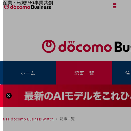
産業・地域DX/事業共創
サイト内検索
開く
メニュー
開く
OPEN HUB for Plural Futures
自律・分散・協調型社会の実現を目指し、
「社会可能性」を探究・実装する事業共創エコシステムです。
フリーワードを入力して探す
OPEN HUB for Plural Futuresとは
イベント/ウェビナー
記事コンテンツ
プレイヤー(カタリスト/パートナー企業)
事例
Smart World
フリーワードでNTTドコモビジネスの
取り組みを検索
産業・地域DXプラットフォーマーとして
ホーム
記事一覧
注
企業と地域が持続成長する社会を目指します
Smart City
Smart Education
Smart Healthcare
Smart Industry
Smart Mobility
Smart Worksite
生成AI(Generative AI)
地域の取り組み
記事一覧
NTT docomo Business Watch
地域社会を支える皆さまと地域課題の解決や