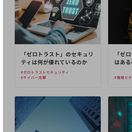
業務効率化
災害対策
職場環境整備
地域共創・地方創生
「ゼロトラスト」のセキュリ
「ゼロ
セキュリティ対策
ティは何が優れているのか
はある
遠隔監視
#ゼロトラストセキュリティ
顧客体験（CX）改善
#サイバー攻撃
#情報セ
自動化・省電化
人材不足解消
業種・業態で探す
業種・業態で探すTOP
自治体
一次産業