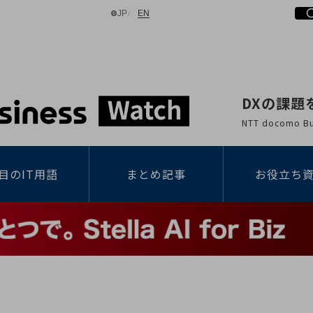
日本語
English
JP
EN
DXの課題
検索する
NTT docomo
目のIT用語
まとめ記事
お役立ち