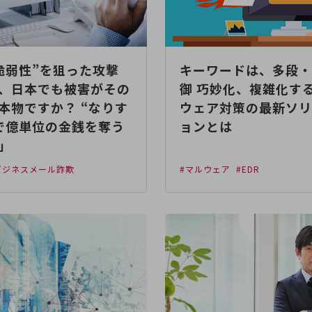
脆弱性”を狙った攻撃
キーワードは、多段・
、日本でも被害がその
御 巧妙化、複雑化す
本物ですか？ “なりす
ウェア対策の最新ソリ
で億単位の金銭を奪う
ョンとは
C」
ビジネスメール詐欺
#マルウェア
#EDR