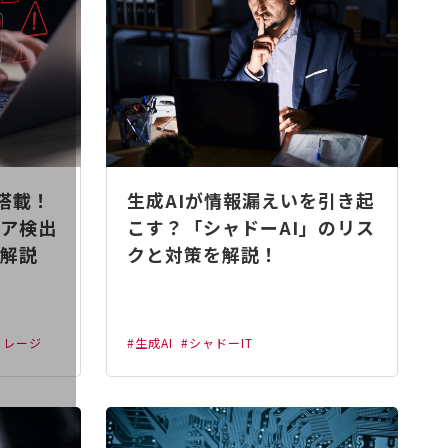
I搭載！
生成AIが情報漏えいを引き起
ア検出
こす？「シャドーAI」のリス
解説
クと対策を解説！
トレージ
#生成AI
#シャドーIT