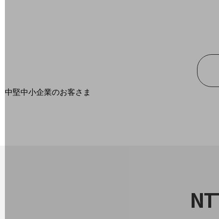
最新の導入事例や注目の導入事例をご紹介します
セミナー
開催・出展する各種セミナー、イベント情報をご紹介します
中堅中小企業のお客さま
NTTドコモビジネスウォッチ
ビジネスお役立ち情報
旬な話題やお役立ち資料などDXの課題を
解決するヒントをお届けする記事サイト
新着記事
お役立ち資料ダウンロード
トレンド記事特集
IT用語集
中堅中小企業向け
N
サービス・ソリューション
課題やニーズに合ったサービスをご紹介し、