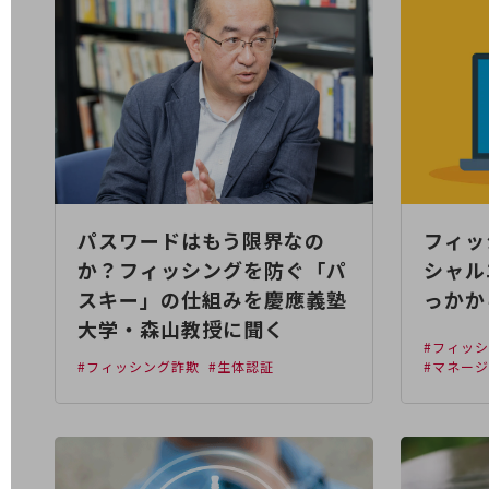
電話・映像コミュニケーション
セキュリティ
5G
IoT
AI
パスワードはもう限界なの
フィッ
データ利活用
か？フィッシングを防ぐ「パ
シャル
運用管理
スキー」の仕組みを慶應義塾
っかか
業務支援・マーケティング
大学・森山教授に聞く
#フィッ
災害対策・BCP
#フィッシング詐欺
#生体認証
#マネー
課題・ニーズで探す
課題・ニーズで探すTOP
コミュニケーション・情報共有
マーケティング