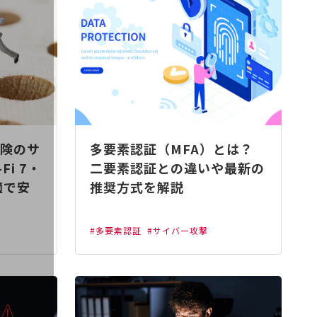
険のサ
多要素認証（MFA）とは？
Fi 7・
二要素認証との違いや最新の
適で安
推奨方式を解説
#多要素認証
#サイバー攻撃