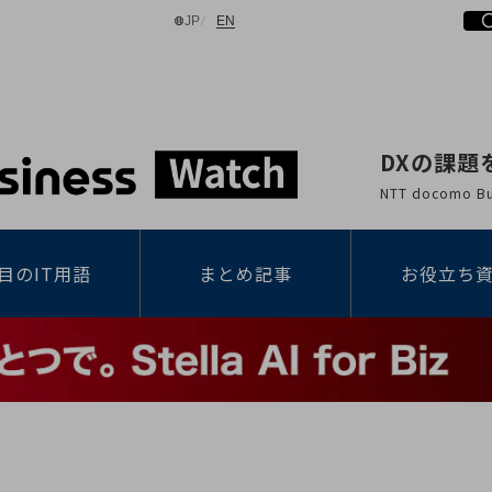
日本語
English
JP
EN
DXの課題
検索する
NTT docomo
目のIT用語
まとめ記事
お役立ち