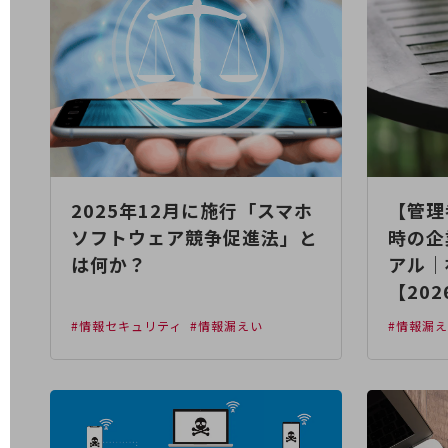
業務効率化
災害対策
職場環境整備
地域共創・地方創生
セキュリティ対策
2025年12月に施行「スマホ
【管理
遠隔監視
ソフトウェア競争促進法」と
時の企
顧客体験（CX）改善
は何か？
アル｜
【20
自動化・省電化
#情報セキュリティ
#情報漏えい
#情報漏
人材不足解消
業種・業態で探す
業種・業態で探すTOP
自治体
一次産業