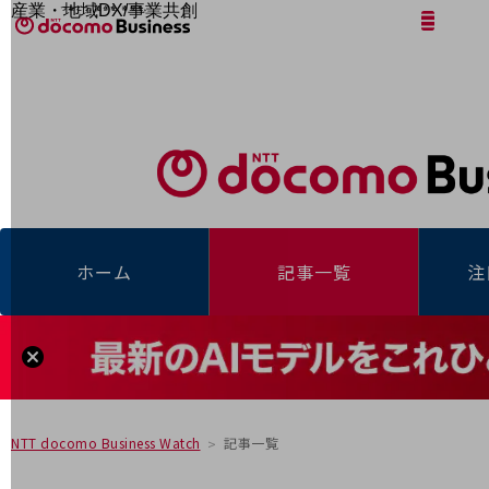
産業・地域DX/事業共創
サイト内検索
開く
メニュー
開く
OPEN HUB for Plural Futures
自律・分散・協調型社会の実現を目指し、
「社会可能性」を探究・実装する事業共創エコシステムです。
フリーワードを入力して探す
OPEN HUB for Plural Futuresとは
イベント/ウェビナー
記事コンテンツ
プレイヤー(カタリスト/パートナー企業)
事例
Smart World
フリーワードでNTTドコモビジネスの
取り組みを検索
産業・地域DXプラットフォーマーとして
ホーム
記事一覧
注
企業と地域が持続成長する社会を目指します
Smart City
Smart Education
Smart Healthcare
Smart Industry
Smart Mobility
Smart Worksite
生成AI(Generative AI)
地域の取り組み
記事一覧
NTT docomo Business Watch
地域社会を支える皆さまと地域課題の解決や