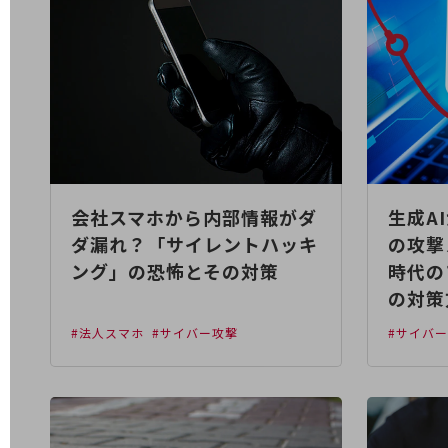
データ通信製品
ドコモケータイ
5G対応ホームルーター
通信モジュール製品
衛星携帯電話
IOT完了済みメーカーブランド製品
会社スマホから内部情報がダ
生成A
料金
料金TOP
ダ漏れ？「サイレントハッキ
の攻撃
ング」の恐怖とその対策
時代の
ドコモBiz データ無制限 ドコモ MAX ドコモ mini ドコモBiz かけ放題
の対策
ケータイプラン
#法人スマホ
#サイバー攻撃
#サイバ
5Gデータプラス
データプラス
IoT向け回線料金