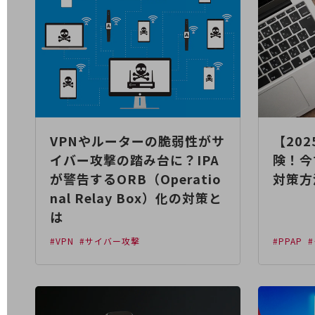
医療・介護
観光
教育
モビリティ
製造・建設業
VPNやルーターの脆弱性がサ
【20
小売業
イバー攻撃の踏み台に？IPA
険！今
キーワードで探す
が警告するORB（Operatio
対策方
モバイルTOP
nal Relay Box）化の対策と
法人向けスマホ・携帯に関する、
は
おすすめの機種、料金やサービスをご紹介
製品
#VPN
#サイバー攻撃
#PPAP
製品TOP
ビジネス向けスマートフォン
タフネススマートフォン