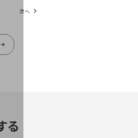
次へ
する