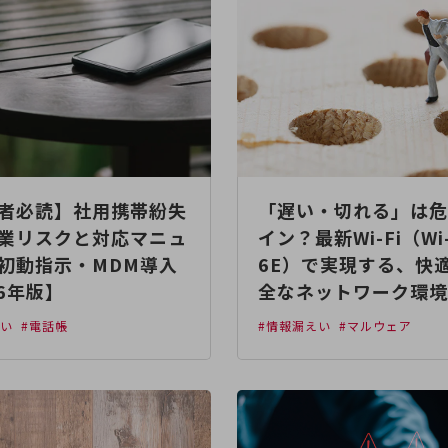
者必読】社用携帯紛失
「遅い・切れる」は危
業リスクと対応マニュ
イン？最新Wi-Fi（Wi-
初動指示・MDM導入
6E）で実現する、快
26年版】
全なネットワーク環境
えい
#電話帳
#情報漏えい
#マルウェア