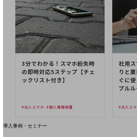
home5Gプラン
モバイルサービス
端末の一元管理
セキュリティ
運用保守・故障紛失サポート
回線・ネットワーク
お手続き
3分でわかる！スマホ紛失時
社用ス
の即時対応5ステップ【チェ
りと業
ックリスト付き】
ぐに使
プルル
#法人スマホ
#個人情報保護
#法人ス
別ウィンドウで開きます
サービスをご利用中のお客さま
導入事例・セミナー
導入事例TOP