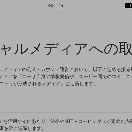
サ
開
日本語
English
JP
EN
み
ャルメディアへの
検索する
ャルメディアの公式アカウント運営において、以下に定める振る
メディアを「ユーザ自身の情報発信や、ユーザー間でのコミュ
ニティが形成されるメディア」と定義します。
ィアを活用するにあたり、法令やNTTドコモビジネスが定めた
事を常に認識します。