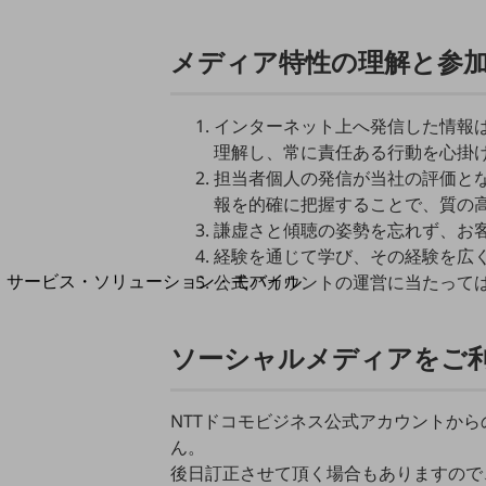
地域経済のさらなる活性化に取り組みます
自治体・地域社会との共創
LGPF(Local Government Platform)
メディア特性の理解と参
インターネット上へ発信した情報
理解し、常に責任ある行動を心掛
別ウィンドウで開きます
担当者個人の発信が当社の評価と
報を的確に把握することで、質の
謙虚さと傾聴の姿勢を忘れず、お
経験を通じて学び、その経験を広
サービス・ソリューション・モバイル
公式アカウントの運営に当たって
サービス・ソリューションTOP
DXに関する課題を解決する
ソーシャルメディアをご
サービス・ソリューションをご紹介
カテゴリーで探す
カテゴリーで探すTOP
NTTドコモビジネス公式アカウントか
ん。
ネットワーク・モバイル
後日訂正させて頂く場合もありますので