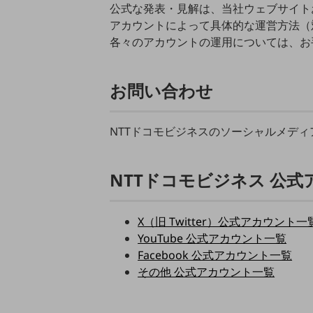
クラウド・データセンター
公式な発表・見解は、当社ウェブサイト
アカウントによって具体的な運営方法（
電話・映像コミュニケーション
各々のアカウントの運用については、お
セキュリティ
5G
お問い合わせ
IoT
NTTドコモビジネスのソーシャルメデ
AI
データ利活用
NTTドコモビジネス 公
運用管理
業務支援・マーケティング
X（旧 Twitter）公式アカウント一
災害対策・BCP
YouTube 公式アカウント一覧
課題・ニーズで探す
Facebook 公式アカウント一覧
課題・ニーズで探すTOP
その他 公式アカウント一覧
コミュニケーション・情報共有