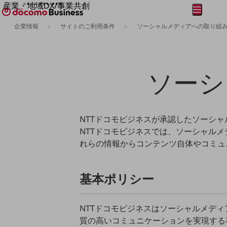
産業・地域DX/事業共創
メニュー
開く
OPEN HUB for Plural Futures
企業情報
サイトのご利用条件
ソーシャルメディアへの取り組
自律・分散・協調型社会の実現を目指し、
フリーワードを入力して探す
「社会可能性」を探究・実装する事業共創エコシステムです。
OPEN HUB for Plural Futuresとは
イベント/ウェビナー
ソーシ
記事コンテンツ
プレイヤー(カタリスト/パートナー企業)
事例
Smart World
フリーワードでNTTドコモビジネスの
取り組みを検索
NTTドコモビジネスが承認したソーシ
産業・地域DXプラットフォーマーとして
企業と地域が持続成長する社会を目指します
NTTドコモビジネスでは、ソーシャル
Smart City
れらの情報からコンテンツ自体やコミュ
Smart Education
Smart Healthcare
Smart Industry
Smart Mobility
基本ポリシー
Smart Worksite
生成AI(Generative AI)
地域の取り組み
NTTドコモビジネスはソーシャルメデ
質の高いコミュニケーションを実現する
地域社会を支える皆さまと地域課題の解決や