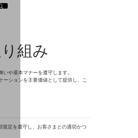
イト内検索
く
取り組み
舞いや基本マナーを遵守します。
ニケーションを主要価値として提供し、こ
内部規定を遵守し、お客さまとの適切かつ