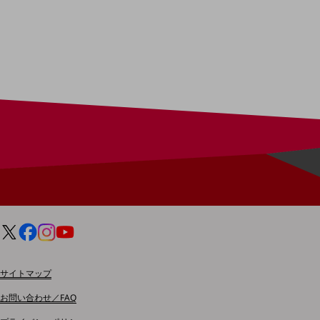
マーケティング
業務効率化
災害対策
職場環境整備
地域共創・地方創生
セキュリティ対策
遠隔監視
顧客体験（CX）改善
自動化・省電化
人材不足解消
業種・業態で探す
業種・業態で探すTOP
サイトマップ
自治体
お問い合わせ／FAQ