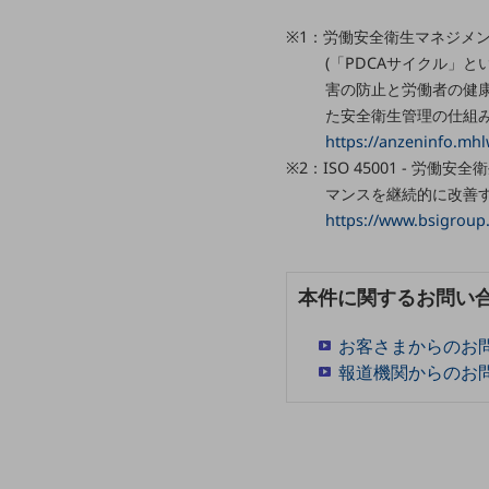
一次産業
※1：労働安全衛生マネジメントシ
医療・介護
(「PDCAサイクル」
観光
害の防止と労働者の健
た安全衛生管理の仕組
教育
https://anzeninfo.mh
モビリティ
※2：ISO 45001 - 
マンスを継続的に改善
製造・建設業
https://www.bsigroup.
小売業
キーワードで探す
モバイルTOP
本件に関するお問い
法人向けスマホ・携帯に関する、
お客さまからのお
おすすめの機種、料金やサービスをご紹介
製品
報道機関からのお
製品TOP
ビジネス向けスマートフォン
タフネススマートフォン