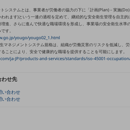
ステムとは、事業者が労働者の協力の下に「計画(Plan)－実施(Do)－評価
といわれます)という一連の過程を定めて、継続的な安全衛生管理を自主
康増進、さらに進んで快適な職場環境を形成し、事業場の安全衛生水準
みです。
lw.go.jp/yougo/yougo02_1.html
労働安全衛生マネジメントシステム規格は、組織が労働災害のリスクを低減し、労
することにより、安全で健康的な職場を提供することを可能にします。
com/ja-JP/products-and-services/standards/iso-45001-occupationa
合わせ先
問い合わせ
問い合わせ