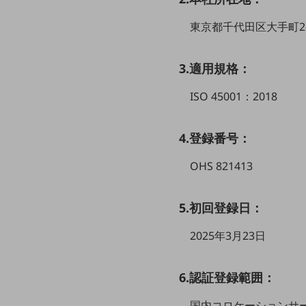
クラウド・データセンター
東京都千代田区大手町2
電話・映像コミュニケーション
セキュリティ
3.適用規格：
5G
ISO 45001：2018
IoT
AI
4.登録番号：
データ利活用
OHS 821413
運用管理
業務支援・マーケティング
5.初回登録日：
災害対策・BCP
2025年3月23日
課題・ニーズで探す
課題・ニーズで探すTOP
6.認証登録範囲：
コミュニケーション・情報共有
国内コロケーションサ