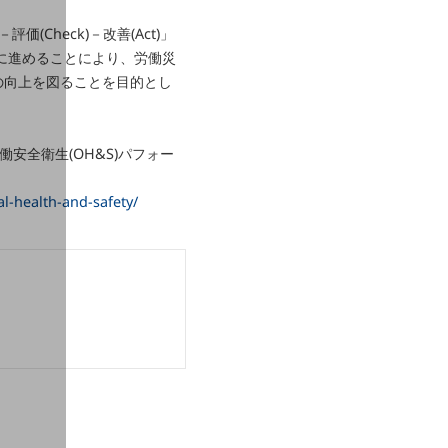
(Check)－改善(Act)」
的に進めることにより、労働災
の向上を図ることを目的とし
働安全衛生(OH&S)パフォー
l-health-and-safety/