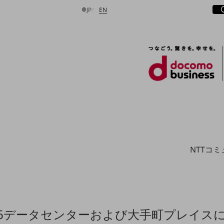
サ
開
日本語
English
JP
EN
検索する
NTTコ
6データセンターおよび大手町プレイス