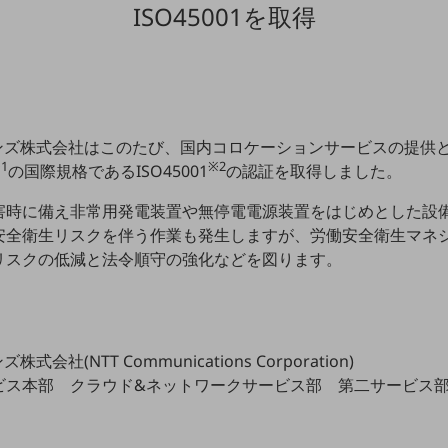
ISO45001を取得
ョンズ株式会社はこのたび、国内コロケーションサービスの提供
1
※2
の国際規格であるISO45001
の認証を取得しました。
害時に備え非常用発電装置や無停電電源装置をはじめとした設
安全衛生リスクを伴う作業も発生しますが、労働安全衛生マネ
リスクの低減と法令順守の強化などを図ります。
会社(NTT Communications Corporation)
ビス本部 クラウド&ネットワークサービス部 第二サービス部