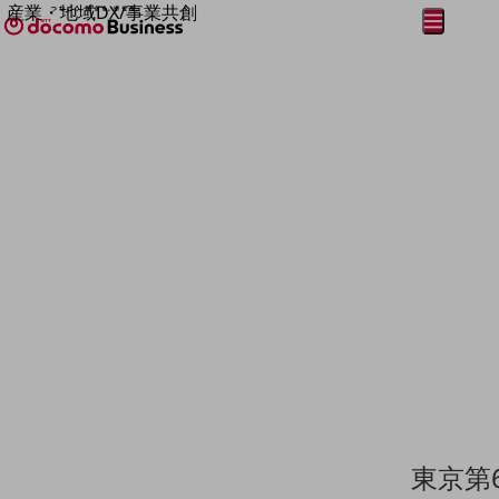
産業・地域DX/事業共創
メニュー
開く
OPEN HUB for Plural Futures
自律・分散・協調型社会の実現を目指し、
フリーワードを入力して探す
「社会可能性」を探究・実装する事業共創エコシステムです。
OPEN HUB for Plural Futuresとは
イベント/ウェビナー
記事コンテンツ
プレイヤー(カタリスト/パートナー企業)
事例
Smart World
フリーワードでNTTドコモビジネスの
取り組みを検索
産業・地域DXプラットフォーマーとして
企業と地域が持続成長する社会を目指します
Smart City
Smart Education
Smart Healthcare
Smart Industry
Smart Mobility
Smart Worksite
生成AI(Generative AI)
地域の取り組み
東京第
地域社会を支える皆さまと地域課題の解決や