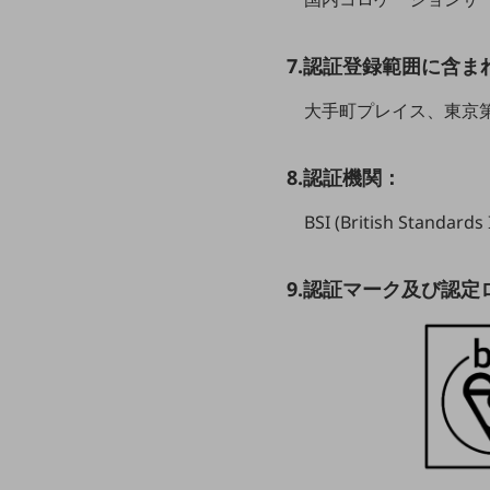
マーケティング
業務効率化
7.認証登録範囲に含ま
災害対策
大手町プレイス、東京
職場環境整備
地域共創・地方創生
8.認証機関：
セキュリティ対策
BSI (British Standa
遠隔監視
顧客体験（CX）改善
9.認証マーク及び認定
自動化・省電化
人材不足解消
業種・業態で探す
業種・業態で探すTOP
自治体