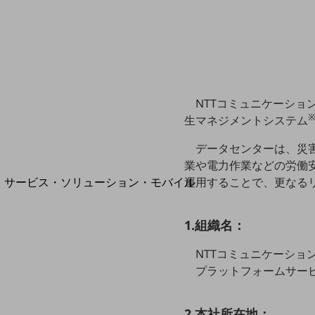
地域経済のさらなる活性化に取り組みます
自治体・地域社会との共創
LGPF(Local Government Platform)
NTTコミュニケーシ
別ウィンドウで開きます
※
生マネジメントシステム
データセンターは、災
業や電力作業などの労働
サービス・ソリューション・モバイル
運用することで、更なる
サービス・ソリューションTOP
DXに関する課題を解決する
1.組織名：
サービス・ソリューションをご紹介
カテゴリーで探す
NTTコミュニケーションズ株式
カテゴリーで探すTOP
プラットフォームサー
ネットワーク・モバイル
2.本社所在地：