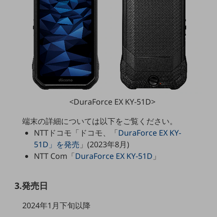
5G
IoT
AI
データ利活用
運用管理
業務支援・マーケティング
<DuraForce EX KY-51D>
災害対策・BCP
端末の詳細については以下をご覧ください。
課題・ニーズで探す
NTTドコモ「ドコモ、「
DuraForce EX KY-
課題・ニーズで探すTOP
51D」を発売
」(2023年8月)
コミュニケーション・情報共有
NTT Com「
DuraForce EX KY-51D
」
マーケティング
3.発売日
業務効率化
2024年1月下旬以降
災害対策