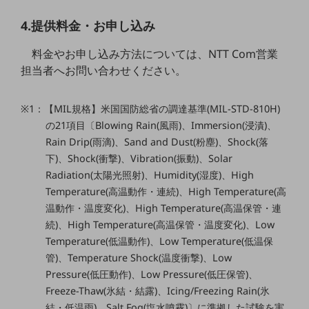
職場環境整備
4.提供料金・お申し込み
地域共創・地方創生
料金やお申し込み方法については、NTT Com営業
セキュリティ対策
担当者へお問い合わせください。
遠隔監視
※1：【MIL規格】米国国防総省の調達基準(MIL-STD-810H)
顧客体験（CX）改善
の21項目〔Blowing Rain(風雨)、Immersion(浸漬)、
自動化・省電化
Rain Drip(雨滴)、Sand and Dust(粉塵)、Shock(落
下)、Shock(衝撃)、Vibration(振動)、Solar
人材不足解消
Radiation(太陽光照射)、Humidity(湿度)、High
業種・業態で探す
Temperature(高温動作・連続)、High Temperature(高
業種・業態で探すTOP
温動作・温度変化)、High Temperature(高温保管・連
自治体
続)、High Temperature(高温保管・温度変化)、Low
Temperature(低温動作)、Low Temperature(低温保
一次産業
管)、Temperature Shock(温度衝撃)、Low
医療・介護
Pressure(低圧動作)、Low Pressure(低圧保管)、
Freeze-Thaw(氷結・結露)、Icing/Freezing Rain(氷
観光
結・低温雨)、Salt Fog(塩水噴霧)〕に準拠した試験を実