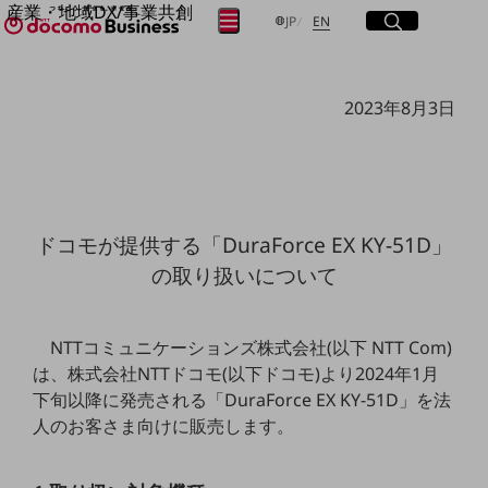
産業・地域DX/事業共創
サイト内検索
開く
日本語
English
メニュー
開く
JP
EN
OPEN HUB for Plural Futures
自律・分散・協調型社会の実現を目指し、
フリーワードを入力して探す
「社会可能性」を探究・実装する事業共創エコシステムです。
2023年8月3日
OPEN HUB for Plural Futuresとは
イベント/ウェビナー
検索する
記事コンテンツ
プレイヤー(カタリスト/パートナー企業)
事例
Smart World
フリーワードでNTTドコモビジネスの
ドコモが提供する「DuraForce EX KY-51D」
取り組みを検索
産業・地域DXプラットフォーマーとして
の取り扱いについて
企業と地域が持続成長する社会を目指します
Smart City
Smart Education
Smart Healthcare
NTTコミュニケーションズ株式会社(以下 NTT Com)
Smart Industry
は、株式会社NTTドコモ(以下ドコモ)より2024年1月
Smart Mobility
Smart Worksite
下旬以降に発売される「DuraForce EX KY-51D」を法
生成AI(Generative AI)
人のお客さま向けに販売します。
地域の取り組み
地域社会を支える皆さまと地域課題の解決や