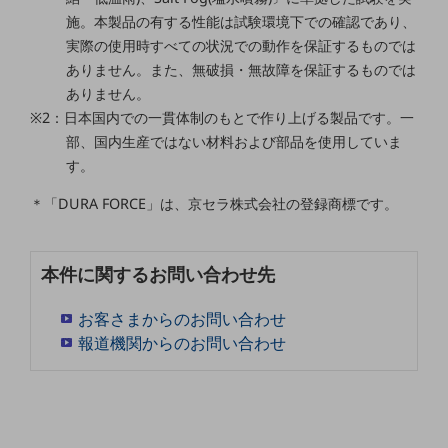
教育
施。本製品の有する性能は試験環境下での確認であり、
実際の使用時すべての状況での動作を保証するものでは
モビリティ
ありません。また、無破損・無故障を保証するものでは
製造・建設業
ありません。
※2：日本国内での一貫体制のもとで作り上げる製品です。一
小売業
部、国内生産ではない材料および部品を使用していま
キーワードで探す
モバイルTOP
す。
法人向けスマホ・携帯に関する、
＊「DURA FORCE」は、京セラ株式会社の登録商標です。
おすすめの機種、料金やサービスをご紹介
製品
製品TOP
本件に関するお問い合わせ先
ビジネス向けスマートフォン
お客さまからのお問い合わせ
タフネススマートフォン
報道機関からのお問い合わせ
データ通信製品
ドコモケータイ
5G対応ホームルーター