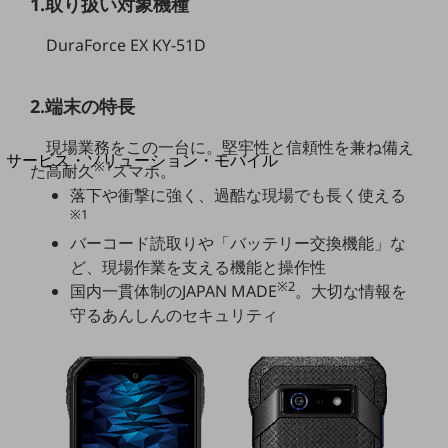
1.取り扱い対象機種
地域経済のさらなる活性化に取り組みます
自治体・地域社会との共創
DuraForce EX KY-51D
LGPF(Local Government Platform)
別ウィンドウで開きます
2.端末の特長
現場業務をこの一台に。堅牢性と信頼性を兼ね備え
サービス・ソリューション・モバイル
※1
た高耐久
スマホ。
サービス・ソリューションTOP
落下や衝撃に強く、過酷な現場でも長く使える
※1
DXに関する課題を解決する
サービス・ソリューションをご紹介
バーコード読取りや「バッテリー交換機能」な
カテゴリーで探す
ど、現場作業を支える機能と操作性
カテゴリーで探すTOP
※2
国内一貫体制のJAPAN MADE
。大切な情報を
守るあんしんのセキュリティ
ネットワーク・モバイル
クラウド・データセンター
電話・映像コミュニケーション
セキュリティ