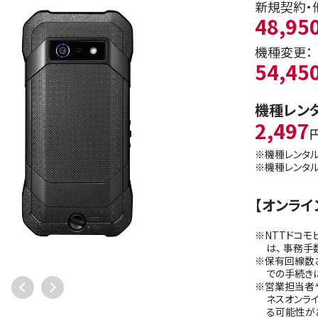
新規契約・
48,95
機種変更：
54,45
機種レン
2,497
※機種レンタル
※機種レンタル
【オンラ
※NTTドコモ
は、 事務手
※保有回線数
での手続き
※営業担当者や
ネスオンラ
る可能性が