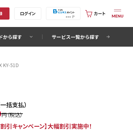
録
ログイン
カート
---
P
ドから探す
サービス一覧から探す
X KY-51D
（一括支払）
0
円（税込）
割引キャンペーン​】大幅割引実施中！