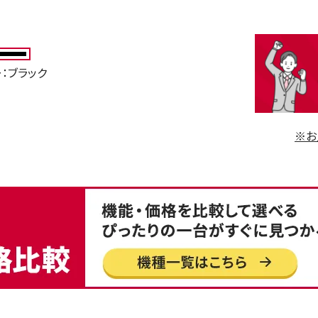
：ブラック
※お