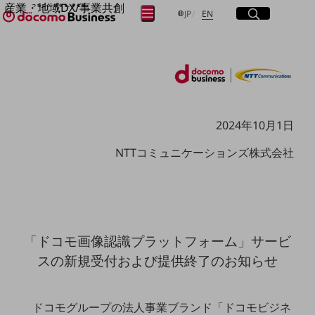
産業・地域DX/事業共創
サイト内検索
開く
日本語
English
メニュー
開く
JP
EN
OPEN HUB for Plural Futures
自律・分散・協調型社会の実現を目指し、
フリーワードを入力して探す
「社会可能性」を探究・実装する事業共創エコシステムです。
OPEN HUB for Plural Futuresとは
イベント/ウェビナー
検索する
記事コンテンツ
プレイヤー(カタリスト/パートナー企業)
2024年10月1日
事例
Smart World
フリーワードでNTTドコモビジネスの
NTTコミュニケーションズ株式会社
取り組みを検索
産業・地域DXプラットフォーマーとして
企業と地域が持続成長する社会を目指します
Smart City
Smart Education
Smart Healthcare
Smart Industry
「ドコモ画像認識プラットフォーム」サービ
Smart Mobility
Smart Worksite
スの新規受付および提供終了のお知らせ
生成AI(Generative AI)
地域の取り組み
ドコモグループの法人事業ブランド「ドコモビジネ
地域社会を支える皆さまと地域課題の解決や