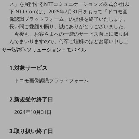
地域経済のさらなる活性化に取り組みます
ス」を展開するNTTコミュニケーションズ株式会社(以
自治体・地域社会との共創
下 NTT Com)は、2025年7月31日をもって「ドコモ画
LGPF(Local Government Platform)
像認識プラットフォーム」の提供を終了いたします。
長い間ご愛顧を賜り、誠にありがとうございました。
別ウィンドウで開きます
今後も、お客さまへの一層のサービス向上に取り組
んでまいりますので、何卒ご理解のほどお願い申し上
げます。
サービス・ソリューション・モバイル
サービス・ソリューションTOP
1.対象サービス
DXに関する課題を解決する
サービス・ソリューションをご紹介
カテゴリーで探す
ドコモ画像認識プラットフォーム
カテゴリーで探すTOP
ネットワーク・モバイル
2.新規受付終了日
クラウド・データセンター
2024年10月31日
電話・映像コミュニケーション
3.取り扱い終了日
セキュリティ