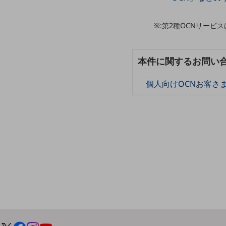
データ通信製品
※:第2種OCNサービ
ドコモケータイ
5G対応ホームルーター
本件に関するお問い
通信モジュール製品
個人向けOCNお客さ
衛星携帯電話
IOT完了済みメーカーブランド製品
料金
料金TOP
ドコモBiz データ無制限 ドコモ MAX ドコモ mini ドコモBiz かけ放題
ケータイプラン
5Gデータプラス
データプラス
IoT向け回線料金