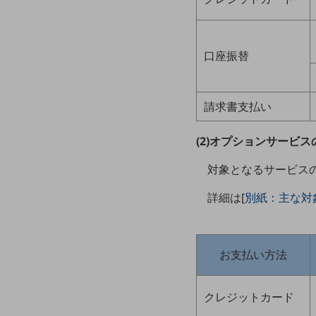
クラウド・データセンター
電話・映像コミュニケーション
セキュリティ
口座振替
5G
請求書支払い
IoT
AI
(2)オプションサービス
データ利活用
対象となるサービス
運用管理
詳細は[
別紙：主な対
業務支援・マーケティング
災害対策・BCP
課題・ニーズで探す
お支払い方法
課題・ニーズで探すTOP
コミュニケーション・情報共有
クレジットカード