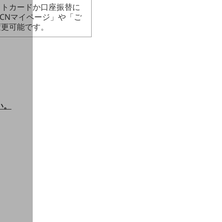
ットカードか口座振替に
CNマイページ」や「ご
変更可能です。
い。