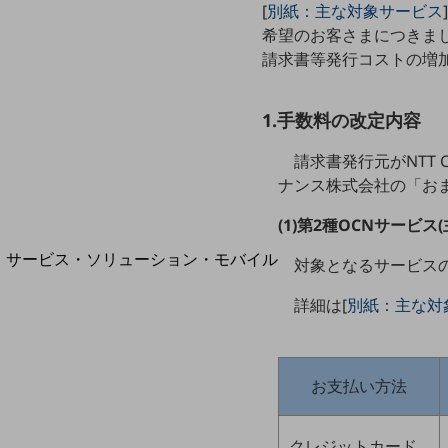
地域経済のさらなる活性化に取り組みます
[
別紙：主な対象サービス
自治体・地域社会との共創
希望のお客さまにつきま
LGPF(Local Government Platform)
請求書等発行コストの増
1.手数料の改定内容
別ウィンドウで開きます
請求書発行元がNTT
ナンス株式会社の「お
(1)第2種OCNサービ
サービス・ソリューション・モバイル
対象となるサービス
サービス・ソリューションTOP
詳細は[
別紙：主な対
DXに関する課題を解決する
サービス・ソリューションをご紹介
カテゴリーで探す
カテゴリーで探すTOP
お支払い方法
ネットワーク・モバイル
クレジットカード