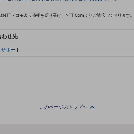
スはNTTドコモより債権を譲り受け、NTT Comよりご請求しております
合わせ先
まサポート
このページのトップへ