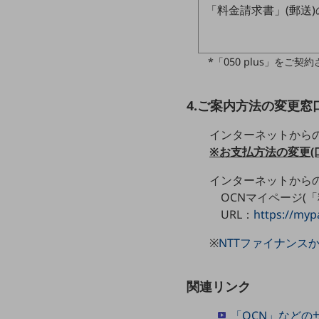
一次産業
「料金請求書」(郵送
医療・介護
観光
*「050 plus」を
教育
4.ご案内方法の変更窓
モビリティ
インターネットから
製造・建設業
※お支払方法の変更(
小売業
キーワードで探す
インターネットから
モバイルTOP
OCNマイページ(
URL：
https://myp
法人向けスマホ・携帯に関する、
おすすめの機種、料金やサービスをご紹介
製品
※
NTTファイナンス
製品TOP
ビジネス向けスマートフォン
関連リンク
タフネススマートフォン
「OCN」など