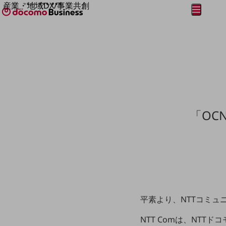
産業・地域DX/事業共創
メニュー
開く
OPEN HUB for Plural Futures
自律・分散・協調型社会の実現を目指し、
フリーワードを入力して探す
「社会可能性」を探究・実装する事業共創エコシステムです。
OPEN HUB for Plural Futuresとは
イベント/ウェビナー
記事コンテンツ
プレイヤー(カタリスト/パートナー企業)
事例
Smart World
フリーワードでNTTドコモビジネスの
「OC
取り組みを検索
産業・地域DXプラットフォーマーとして
企業と地域が持続成長する社会を目指します
Smart City
Smart Education
Smart Healthcare
Smart Industry
Smart Mobility
Smart Worksite
生成AI(Generative AI)
平素より、NTTコミュ
地域の取り組み
NTT Comは、NTT
地域社会を支える皆さまと地域課題の解決や