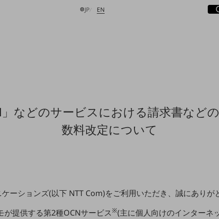
サ
開
日本語
English
JP
EN
検索する
N」などのサービスにおける請求書など
数料改定について
ニケーションズ(以下 NTT Com)をご利用いただき、誠にあり
※
ドコモが提供する第2種OCNサービス
(主に個人向けのインターネ