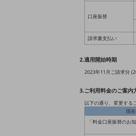
マーケティング
業務効率化
口座振替
災害対策
職場環境整備
請求書支払い
地域共創・地方創生
セキュリティ対策
2.適用開始時期
遠隔監視
2023年11月ご請求分 (
顧客体験（CX）改善
3.ご利用料金のご案
自動化・省電化
人材不足解消
以下の通り、変更する
業種・業態で探す
現在
業種・業態で探すTOP
「料金口座振替のお知
自治体