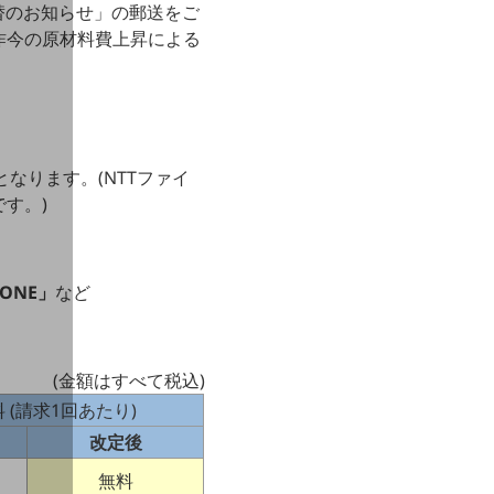
替のお知らせ」の郵送をご
昨今の原材料費上昇による
となります。(NTTファイ
す。)
 ONE」
など
(金額はすべて税込)
 (請求1回あたり)
改定後
無料