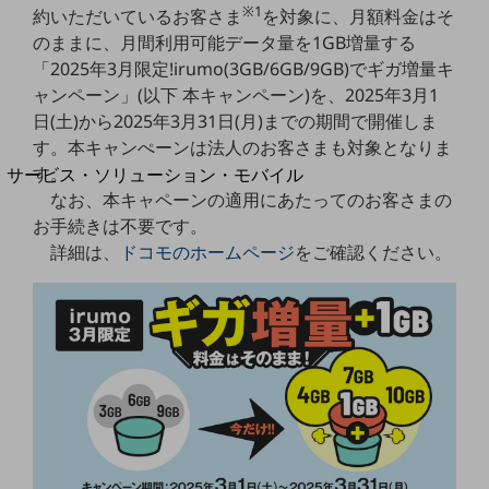
地域経済のさらなる活性化に取り組みます
※1
約いただいているお客さま
を対象に、月額料金はそ
自治体・地域社会との共創
のままに、月間利用可能データ量を1GB増量する
LGPF(Local Government Platform)
「2025年3月限定!irumo(3GB/6GB/9GB)でギガ増量キ
ャンペーン」(以下 本キャンペーン)を、2025年3月1
別ウィンドウで開きます
日(土)から2025年3月31日(月)までの期間で開催しま
す。本キャンぺーンは法人のお客さまも対象となりま
す。
サービス・ソリューション・モバイル
サービス・ソリューションTOP
なお、本キャペーンの適用にあたってのお客さまの
お手続きは不要です。
DXに関する課題を解決する
詳細は、
ドコモのホームページ
をご確認ください。
サービス・ソリューションをご紹介
カテゴリーで探す
カテゴリーで探すTOP
ネットワーク・モバイル
クラウド・データセンター
電話・映像コミュニケーション
セキュリティ