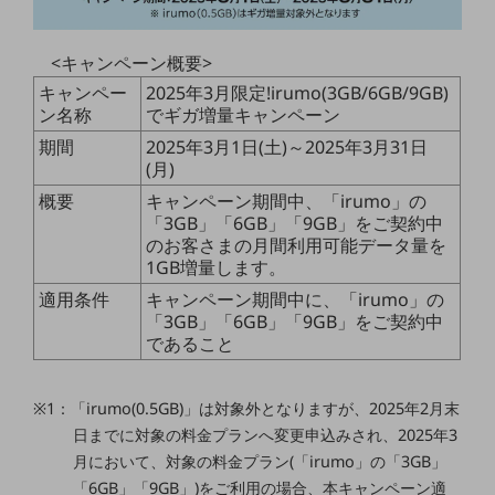
5G
IoT
<キャンペーン概要>
キャンペー
2025年3月限定!irumo(3GB/6GB/9GB)
AI
ン名称
でギガ増量キャンペーン
データ利活用
期間
2025年3月1日(土)～2025年3月31日
(月)
運用管理
概要
キャンペーン期間中、「irumo」の
業務支援・マーケティング
「3GB」「6GB」「9GB」をご契約中
のお客さまの月間利用可能データ量を
災害対策・BCP
1GB増量します。
課題・ニーズで探す
適用条件
キャンペーン期間中に、「irumo」の
課題・ニーズで探すTOP
「3GB」「6GB」「9GB」をご契約中
であること
コミュニケーション・情報共有
マーケティング
※1：「irumo(0.5GB)」は対象外となりますが、2025年2月末
業務効率化
日までに対象の料金プランへ変更申込みされ、2025年3
月において、対象の料金プラン(「irumo」の「3GB」
災害対策
「6GB」「9GB」)をご利用の場合、本キャンペーン適