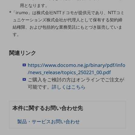
職場環境整備
用となります。
*「irumo」は株式会社NTTドコモが提供元であり、NTTコミ
地域共創・地方創生
ュニケーションズ株式会社が代理人として保有する契約締
セキュリティ対策
結権限、および包括的な業務受託にもとづき販売していま
す。
遠隔監視
顧客体験（CX）改善
関連リンク
自動化・省電化
https://www.docomo.ne.jp/binary/pdf/info
人材不足解消
/news_release/topics_250221_00.pdf
業種・業態で探す
ご購入をご検討の方はオンラインでご注文が
業種・業態で探すTOP
可能です。
詳しくはこちら
自治体
一次産業
本件に関するお問い合わせ先
医療・介護
製品・サービスお問い合わせ
観光