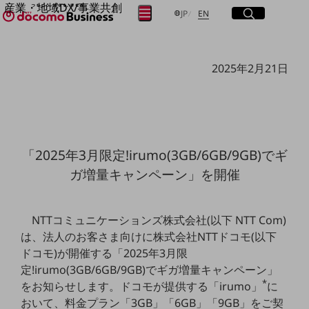
産業・地域DX/事業共創
サイト内検索
開く
日本語
English
メニュー
開く
JP
EN
OPEN HUB for Plural Futures
自律・分散・協調型社会の実現を目指し、
フリーワードを入力して探す
「社会可能性」を探究・実装する事業共創エコシステムです。
2025年2月21日
OPEN HUB for Plural Futuresとは
イベント/ウェビナー
検索する
記事コンテンツ
プレイヤー(カタリスト/パートナー企業)
事例
Smart World
フリーワードでNTTドコモビジネスの
「2025年3月限定!irumo(3GB/6GB/9GB)でギ
取り組みを検索
産業・地域DXプラットフォーマーとして
ガ増量キャンペーン」を開催
企業と地域が持続成長する社会を目指します
Smart City
Smart Education
Smart Healthcare
NTTコミュニケーションズ株式会社(以下 NTT Com)
Smart Industry
は、法人のお客さま向けに株式会社NTTドコモ(以下
Smart Mobility
Smart Worksite
ドコモ)が開催する「2025年3月限
生成AI(Generative AI)
定!irumo(3GB/6GB/9GB)でギガ増量キャンペーン」
地域の取り組み
*
をお知らせします。ドコモが提供する「irumo」
に
地域社会を支える皆さまと地域課題の解決や
おいて、料金プラン「3GB」「6GB」「9GB」をご契